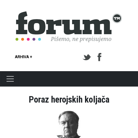
Skoči na glavni sadržaj
ARHIVA +
Poraz herojskih koljača