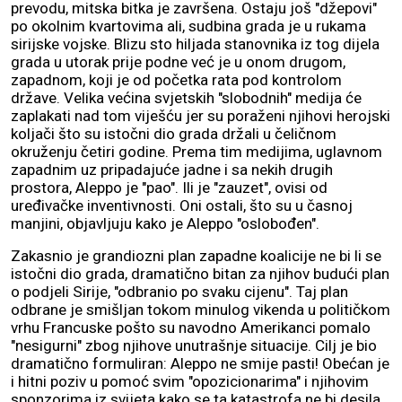
prevodu, mitska bitka je završena. Ostaju još "džepovi"
po okolnim kvartovima ali, sudbina grada je u rukama
sirijske vojske. Blizu sto hiljada stanovnika iz tog dijela
grada u utorak prije podne već je u onom drugom,
zapadnom, koji je od početka rata pod kontrolom
države. Velika većina svjetskih "slobodnih" medija će
zaplakati nad tom viješću jer su poraženi njihovi herojski
koljači što su istočni dio grada držali u čeličnom
okruženju četiri godine. Prema tim medijima, uglavnom
zapadnim uz pripadajuće jadne i sa nekih drugih
prostora, Aleppo je "pao". Ili je "zauzet", ovisi od
uređivačke inventivnosti. Oni ostali, što su u časnoj
manjini, objavljuju kako je Aleppo "oslobođen".
Zakasnio je grandiozni plan zapadne koalicije ne bi li se
istočni dio grada, dramatično bitan za njihov budući plan
o podjeli Sirije, "odbranio po svaku cijenu". Taj plan
odbrane je smišljan tokom minulog vikenda u političkom
vrhu Francuske pošto su navodno Amerikanci pomalo
"nesigurni" zbog njihove unutrašnje situacije. Cilj je bio
dramatično formuliran: Aleppo ne smije pasti! Obećan je
i hitni poziv u pomoć svim "opozicionarima" i njihovim
sponzorima iz svijeta kako se ta katastrofa ne bi desila.