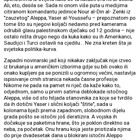
Ali, eto, desila se. Sada ni onom više puta u medijima
citiranom komandantu jedinice Nour al-Din al- Zenki iz
"zauzetog" Aleppa, Yaser al-Youssefu – prepoznatom po
tome što su njegovi koljači nedavno pred kamerama
odrubili glavu palestinskom dječaku od 12 godina – nije
ostalo ništa drugo nego da kuka kako su ih Amerikanci,
Saudijci i Turci ostavili na cjedilu... Ne zna kreten šta je
svjetska politika-kurva.
Zapadni novinarski jad koji nikakav zaključak nije izveo
iz brukanja u američkim izborima gdje su bili ovako ili
onako kupljeni pa se ponizili u ogromnoj većini, nastavlja
ispisivanje crnih stranica nekada časne profesije.
Nikome ne pada na pamet ni riječ da kaže kako to,
odjednom, samo u prvim satima deblokade istočnog
Aleppa, više od sto hiljada stanovnika za koje se tvrdilo
da ih dotični Yaser i slični koljači "štite", sada u
kolonama bježi prema zapadnom, slobodnom dijelu
grada pošto se istočni još deratizira. A vojska ih
dočekuje sa paketima hrane, što je poklon direktno sa
neba, za početak. Onu hranu koja jeste pristizala njima
do prije dvadesetak dana u blokirani istočni Aleppo