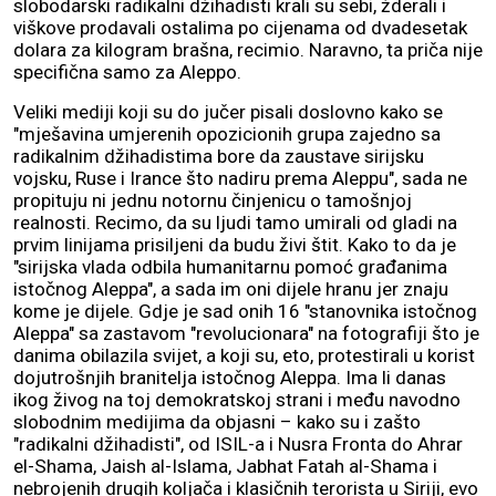
slobodarski radikalni džihadisti krali su sebi, žderali i
viškove prodavali ostalima po cijenama od dvadesetak
dolara za kilogram brašna, recimio. Naravno, ta priča nije
specifična samo za Aleppo.
Veliki mediji koji su do jučer pisali doslovno kako se
"mješavina umjerenih opozicionih grupa zajedno sa
radikalnim džihadistima bore da zaustave sirijsku
vojsku, Ruse i Irance što nadiru prema Aleppu", sada ne
propituju ni jednu notornu činjenicu o tamošnjoj
realnosti. Recimo, da su ljudi tamo umirali od gladi na
prvim linijama prisiljeni da budu živi štit. Kako to da je
"sirijska vlada odbila humanitarnu pomoć građanima
istočnog Aleppa", a sada im oni dijele hranu jer znaju
kome je dijele. Gdje je sad onih 16 "stanovnika istočnog
Aleppa" sa zastavom "revolucionara" na fotografiji što je
danima obilazila svijet, a koji su, eto, protestirali u korist
dojutrošnjih branitelja istočnog Aleppa. Ima li danas
ikog živog na toj demokratskoj strani i među navodno
slobodnim medijima da objasni – kako su i zašto
"radikalni džihadisti", od ISIL-a i Nusra Fronta do Ahrar
el-Shama, Jaish al-Islama, Jabhat Fatah al-Shama i
nebrojenih drugih koljača i klasičnih terorista u Siriji, evo