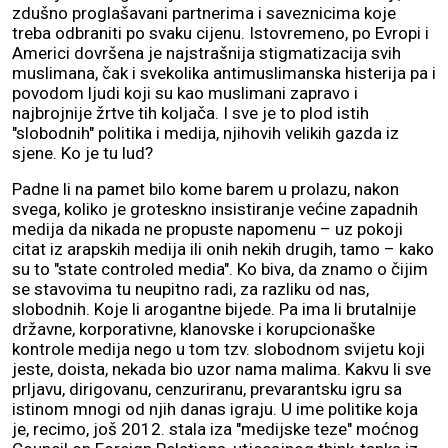
zdušno proglašavani partnerima i saveznicima koje
treba odbraniti po svaku cijenu. Istovremeno, po Evropi i
Americi dovršena je najstrašnija stigmatizacija svih
muslimana, čak i svekolika antimuslimanska histerija pa i
povodom ljudi koji su kao muslimani zapravo i
najbrojnije žrtve tih koljača. I sve je to plod istih
"slobodnih" politika i medija, njihovih velikih gazda iz
sjene. Ko je tu lud?
Padne li na pamet bilo kome barem u prolazu, nakon
svega, koliko je groteskno insistiranje većine zapadnih
medija da nikada ne propuste napomenu – uz pokoji
citat iz arapskih medija ili onih nekih drugih, tamo – kako
su to "state controled media". Ko biva, da znamo o čijim
se stavovima tu neupitno radi, za razliku od nas,
slobodnih. Koje li arogantne bijede. Pa ima li brutalnije
državne, korporativne, klanovske i korupcionaške
kontrole medija nego u tom tzv. slobodnom svijetu koji
jeste, doista, nekada bio uzor nama malima. Kakvu li sve
prljavu, dirigovanu, cenzuriranu, prevarantsku igru sa
istinom mnogi od njih danas igraju. U ime politike koja
je, recimo, još 2012. stala iza "medijske teze" moćnog