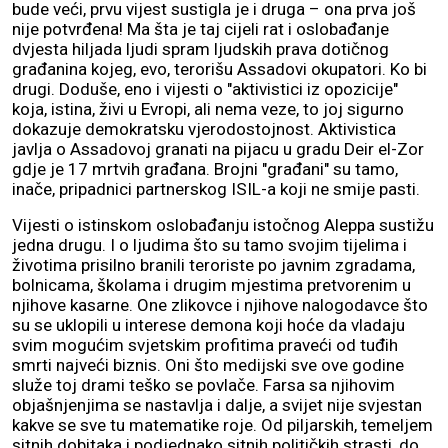
bude veći, prvu vijest sustigla je i druga – ona prva još
nije potvrđena! Ma šta je taj cijeli rat i oslobađanje
dvjesta hiljada ljudi spram ljudskih prava dotičnog
građanina kojeg, evo, terorišu Assadovi okupatori. Ko bi
drugi. Doduše, eno i vijesti o "aktivistici iz opozicije"
koja, istina, živi u Evropi, ali nema veze, to joj sigurno
dokazuje demokratsku vjerodostojnost. Aktivistica
javlja o Assadovoj granati na pijacu u gradu Deir el-Zor
gdje je 17 mrtvih građana. Brojni "građani" su tamo,
inače, pripadnici partnerskog ISIL-a koji ne smije pasti.
Vijesti o istinskom oslobađanju istočnog Aleppa sustižu
jedna drugu. I o ljudima što su tamo svojim tijelima i
životima prisilno branili teroriste po javnim zgradama,
bolnicama, školama i drugim mjestima pretvorenim u
njihove kasarne. One zlikovce i njihove nalogodavce što
su se uklopili u interese demona koji hoće da vladaju
svim mogućim svjetskim profitima praveći od tuđih
smrti najveći biznis. Oni što medijski sve ove godine
služe toj drami teško se povlače. Farsa sa njihovim
objašnjenjima se nastavlja i dalje, a svijet nije svjestan
kakve se sve tu matematike roje. Od piljarskih, temeljem
sitnih dobitaka i podjednako sitnih političkih strasti, do