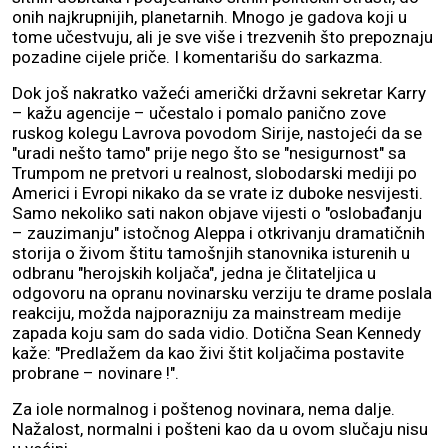
onih najkrupnijih, planetarnih. Mnogo je gadova koji u
tome učestvuju, ali je sve više i trezvenih što prepoznaju
pozadine cijele priče. I komentarišu do sarkazma.
Dok još nakratko važeći američki državni sekretar Karry
– kažu agencije – učestalo i pomalo panično zove
ruskog kolegu Lavrova povodom Sirije, nastojeći da se
"uradi nešto tamo" prije nego što se "nesigurnost" sa
Trumpom ne pretvori u realnost, slobodarski mediji po
Americi i Evropi nikako da se vrate iz duboke nesvijesti.
Samo nekoliko sati nakon objave vijesti o "oslobađanju
– zauzimanju" istočnog Aleppa i otkrivanju dramatičnih
storija o živom štitu tamošnjih stanovnika isturenih u
odbranu "herojskih koljača", jedna je člitateljica u
odgovoru na opranu novinarsku verziju te drame poslala
reakciju, možda najporazniju za mainstream medije
zapada koju sam do sada vidio. Dotična Sean Kennedy
kaže: "Predlažem da kao živi štit koljačima postavite
probrane – novinare !".
Za iole normalnog i poštenog novinara, nema dalje.
Nažalost, normalni i pošteni kao da u ovom slučaju nisu