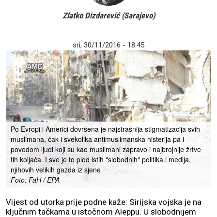
Zlatko Dizdarević (Sarajevo)
sri, 30/11/2016 - 18:45
Po Evropi i Americi dovršena je najstrašnija stigmatizacija svih
muslimana, čak i svekolika antimuslimanska histerija pa i
povodom ljudi koji su kao muslimani zapravo i najbrojnije žrtve
tih koljača. I sve je to plod istih "slobodnih" politika i medija,
njihovih velikih gazda iz sjene
Foto: FaH / EPA
Vijest od utorka prije podne kaže: Sirijska vojska je na
ključnim tačkama u istočnom Aleppu. U slobodnijem