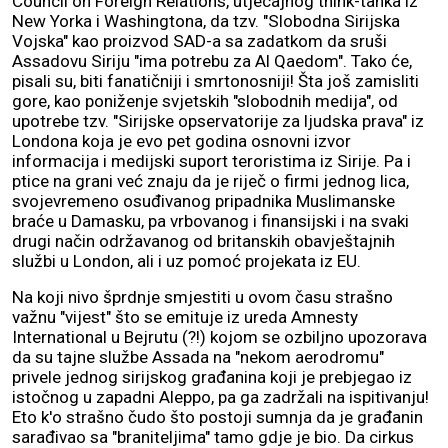
Council on Foreign Relations, utjecajnog think-tanka iz
New Yorka i Washingtona, da tzv. "Slobodna Sirijska
Vojska" kao proizvod SAD-a sa zadatkom da sruši
Assadovu Siriju "ima potrebu za Al Qaedom". Tako će,
pisali su, biti fanatičniji i smrtonosniji! Šta još zamisliti
gore, kao poniženje svjetskih "slobodnih medija", od
upotrebe tzv. "Sirijske opservatorije za ljudska prava" iz
Londona koja je evo pet godina osnovni izvor
informacija i medijski suport teroristima iz Sirije. Pa i
ptice na grani već znaju da je riječ o firmi jednog lica,
svojevremeno osuđivanog pripadnika Muslimanske
braće u Damasku, pa vrbovanog i finansijski i na svaki
drugi način održavanog od britanskih obavještajnih
službi u London, ali i uz pomoć projekata iz EU.
Na koji nivo šprdnje smjestiti u ovom času strašno
važnu "vijest" što se emituje iz ureda Amnesty
International u Bejrutu (?!) kojom se ozbiljno upozorava
da su tajne službe Assada na "nekom aerodromu"
privele jednog sirijskog građanina koji je prebjegao iz
istočnog u zapadni Aleppo, pa ga zadržali na ispitivanju!
Eto k'o strašno čudo što postoji sumnja da je građanin
sarađivao sa "braniteljima" tamo gdje je bio. Da cirkus