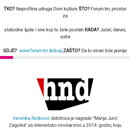
TKO?
Neprofitna udruga Dom kulture
ŠTO?
Forum.tm, prostor
za
slobodne ljude i one koji to žele postati
KADA?
Jučer, danas,
sutra
GDJE?
www.forum.tm &nbsp
;
ZAŠTO?
Da bi stvari bile jasnije
Veronika Rešković
dobitnica je nagrade "Marija Jurić
Zagorka" za internetsko novinarstvo u 2014. godini, koju