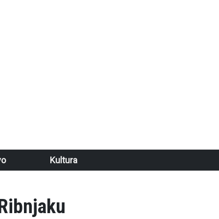
vo
Kultura
 Ribnjaku