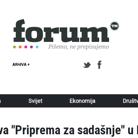
ARHIVA +
a
Svijet
Ekonomija
Društ
a "Priprema za sadašnje" u