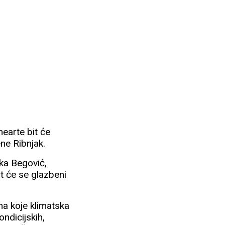
earte bit će
ene Ribnjak.
ka Begović,
t će se glazbeni
a koje klimatska
ondicijskih,