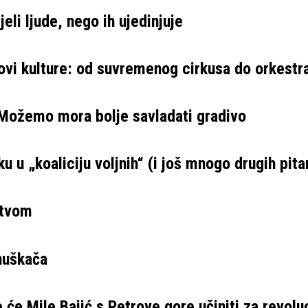
eli ljude, nego ih ujedinjuje
ovi kulture: od suvremenog cirkusa do orkestr
 Možemo mora bolje savladati gradivo
u u „koaliciju voljnih“ (i još mnogo drugih pita
stvom
 huškača
 će Mile Bajić s Petrove gore učiniti za revolu