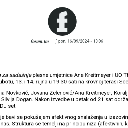
∫
pon, 16/09/2024 - 13:06
forum.tm
 za sadašnje
plesne umjetnice Ane Kreitmeyer i UO Th
ubotu, 13. i 14. rujna u 19.30 sati na krovnoj terasi Sc
a Novković, Jovana Zelenović/Ana Kreitmeyer, Koralj
i Silvija Dogan. Nakon izvedbe u petak od 21 sat održa
DJ set.
e bavi se pokušajem afektivnog snalaženja u izazovim
nas. Struktura se temelji na principu niza (afektivnih, k