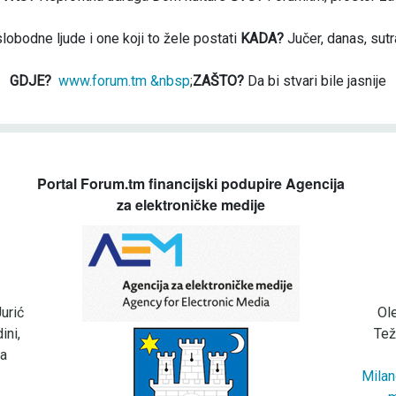
slobodne ljude i one koji to žele postati
KADA?
Jučer, danas, sutr
GDJE?
www.forum.tm &nbsp
;
ZAŠTO?
Da bi stvari bile jasnije
Portal Forum.tm financijski podupire Agencija
za elektroničke medije
urić
Ol
ini,
Tež
za
Milan