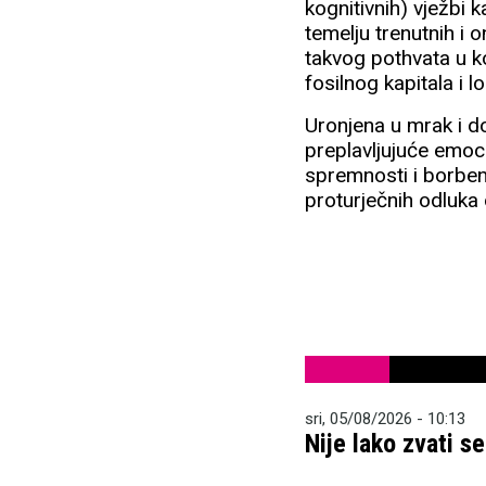
kognitivnih) vježbi
temelju trenutnih i 
takvog pothvata u k
fosilnog kapitala i 
Uronjena u mrak i do
preplavljujuće emoc
spremnosti i borbeno
proturječnih odluka
sri, 05/08/2026 - 10:13
Nije lako zvati s