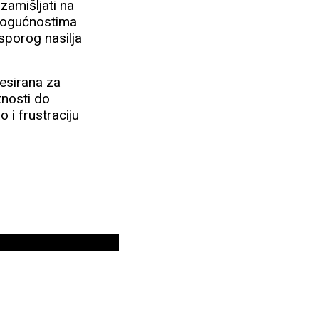
zamišljati na
nemogućnostima
sporog nasilja
resirana za
tnosti do
 i frustraciju