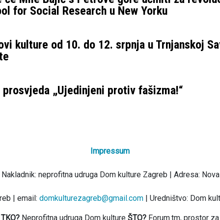
ol for Social Research u New Yorku
vi kulture od 10. do 12. srpnja u Trnjanskoj Sa
te
prosvjeda „Ujedinjeni protiv fašizma!“
Impressum
 Nakladnik: neprofitna udruga Dom kulture Zagreb | Adresa: Nova
eb | email:
domkulturezagreb@gmail.com
| Uredništvo: Dom kul
TKO?
Neprofitna udruga Dom kulture
ŠTO?
Forum.tm, prostor za