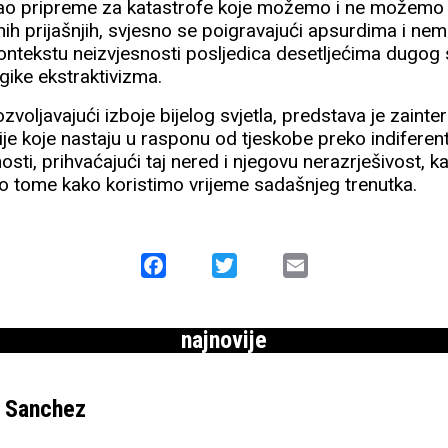
 kao pripreme za katastrofe koje možemo i ne možemo 
onih prijašnjih, svjesno se poigravajući apsurdima i 
ontekstu neizvjesnosti posljedica desetljećima dugog 
logike ekstraktivizma.
zvoljavajući izboje bijelog svjetla, predstava je zainte
ije koje nastaju u rasponu od tjeskobe preko indiferen
sti, prihvaćajući taj nered i njegovu nerazrješivost, kao
 o tome kako koristimo vrijeme sadašnjeg trenutka.
Facebook
Twitter
Email
najnovije
e Sanchez