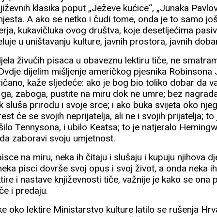
njiževnih klasika poput „Ježeve kućice“, „Junaka Pavlove
jesta. A ako se netko i čudi tome, onda je to samo jo
erja, kukavičluka ovog društva, koje desetljećima pasi
uje u uništavanju kulture, javnih prostora, javnih dobara,
jela živućih pisaca u obaveznu lektiru tiče, ne smatra
Ovdje dijelim mišljenje američkog pjesnika Robinsona 
ričano, kaže sljedeće: ako je bog bio toliko dobar da 
i ga, zaboga, pustite na miru dok ne umre; bez nagrada
ik sluša prirodu i svoje srce; i ako buka svijeta oko nje
est će se svojih neprijatelja, ali ne i svojih prijatelja; to
lo Tennysona, i ubilo Keatsa; to je natjeralo Heming
 da zaboravi svoju umjetnost.
sce na miru, neka ih čitaju i slušaju i kupuju njihova dje
eka pisci dovrše svoj opus i svoj život, a onda neka i
ktire i nastave književnosti tiče, važnije je kako se ona
uče i predaju.
rke oko lektire Ministarstvo kulture latilo se rušenja H