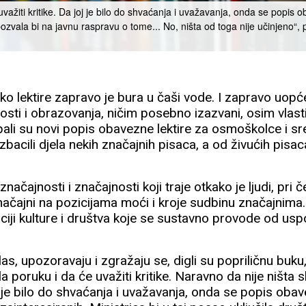
uvažiti kritike. Da joj je bilo do shvaćanja i uvažavanja, onda se popis o
 pozvala bi na javnu raspravu o tome... No, ništa od toga nije učinjeno“,
o lektire zapravo je bura u čaši vode. I zapravo uopć
nosti i obrazovanja, ničim posebno izazvani, osim vlas
ali su novi popis obavezne lektire za osmoškolce i sre
zbacili djela nekih značajnih pisaca, a od živućih pisa
značajnosti i značajnosti koji traje otkako je ljudi, pr
ačajni na pozicijama moći i kroje sudbinu značajnima. 
otizaciji kulture i društva koje se sustavno provode od us
glas, upozoravaju i zgražaju se, digli su popriličnu buku
a poruku i da će uvažiti kritike. Naravno da nije ništa s
joj je bilo do shvaćanja i uvažavanja, onda se popis oba