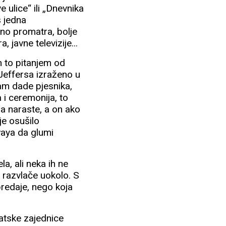
 ulice“ ili „Dnevnika
š jedna
vno promatra, bolje
 javne televizije...
m to pitanjem od
Jeffersa izraženo u
vam dade pjesnika,
 i ceremonija, to
ga naraste, a on ako
 je osušilo
waya da glumi
la, ali neka ih ne
h razvlače uokolo. S
 predaje, nego koja
rvatske zajednice