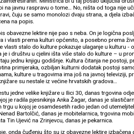
zainteresiranih. Ministrica bi u taj posao uključila druš
i na javnu raspravu o tome... No, ništa od toga nije uči
pravi, čuju se samo monolozi dvaju strana, a djela izb
aćena na popis.
pis obavezne lektire nije pao s neba. On je logična pos
 i vlasti prema kulturi općenito, a posebno prema živ
je vlasti stalo do kulture pokazuje ulaganje u kulturu - 
je i društvu u cjelini išta više stalo do kulture – u pr
čitaju jednu knjigu godišnje. Kultura čitanja ne postoji,
totina primjeraka, ozbiljan kulturni dodatak postoji sa
ama, kulture u tragovima ima još na javnoj televiziji, p
knjižare su nestale iz većine hrvatskih gradova...
stu jedne velike knjižare u Ilici 30, danas trgovina odj
 kojoj je radila pjesnikinja Anka Žagar, danas je slastiča
 trgu u kojoj je osamdesetih radio jedan od utemeljitel
nad Bartolčić, danas je mobitelarnica, trgovina mobi
ata Tin Ujević na Zrinjevcu, danas je pekarnica.
toje, onda čuđenju što su iz obavezne lektire izbačena