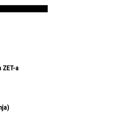
a ZET-a
nja)