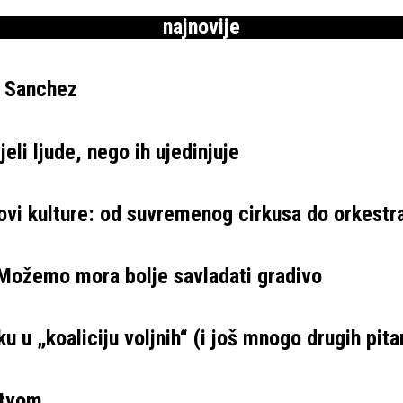
najnovije
e Sanchez
eli ljude, nego ih ujedinjuje
ovi kulture: od suvremenog cirkusa do orkestr
 Možemo mora bolje savladati gradivo
u u „koaliciju voljnih“ (i još mnogo drugih pita
stvom