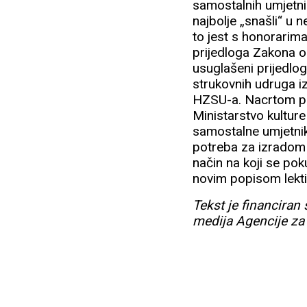
samostalnih umjetni
najbolje „snašli“ u
to jest s honorarima
prijedloga Zakona o 
usuglašeni prijedlog 
strukovnih udruga iz
HZSU-a. Nacrtom pr
Ministarstvo kultur
samostalne umjetnik
potreba za izradom k
način na koji se po
novim popisom lektir
Tekst je financiran
medija Agencije za