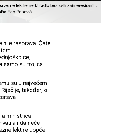
bavezne lektire ne bi radio bez svih zainteresiranih.
 piše Edo Popović
e nije rasprava. Ćate
titom
dnjoškolce, i
ca samo su trojica
i čemu su u najvećem
Riječ je, također, o
postave
, a ministrica
hvatila i da neće
vezne lektire uopće