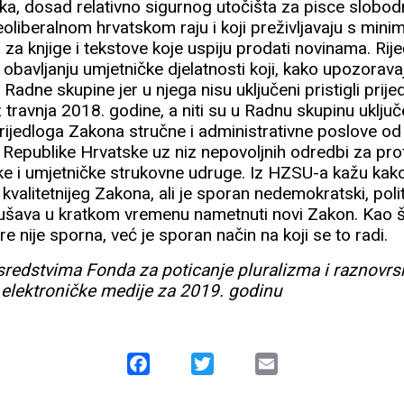
ka, dosad relativno sigurnog utočišta za pisce slobodn
 neoliberalnom hrvatskom raju i koji preživljavaju s m
 za knjige i tekstove koje uspiju prodati novinama. Rij
obavljanju umjetničke djelatnosti koji, kako upozorava
Radne skupine jer u njega nisu uključeni pristigli prije
 travnja 2018. godine, a niti su u Radnu skupinu uključ
ijedloga Zakona stručne i administrativne poslove 
e Republike Hrvatske uz niz nepovoljnih odredbi za pr
e i umjetničke strukovne udruge. Iz HZSU-a kažu kako
valitetnijeg Zakona, ali je sporan nedemokratski, polit
kušava u kratkom vremenu nametnuti novi Zakon. Kao š
e nije sporna, već je sporan način na koji se to radi.
 sredstvima Fonda za poticanje pluralizma i raznovrs
 elektroničke medije za 2019. godinu
Facebook
Twitter
Email