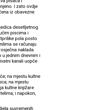
tva pisaca i
njeno. I zato ovdje
ačena iz obavezne
ljedica desetljetnog
ućim piscima i
otprilike pola posto
omilima se računaju
 prosječna naklada
mo u jednim dnevnim i
rivatni kanali uopće
eće; na mjestu kultne
rnica; na mjestu
ja kultne knjižare
telima; i napokon,
 djela suvremenih