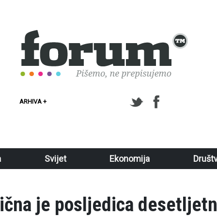
ARHIVA +
a
Svijet
Ekonomija
Društ
gična je posljedica desetljet