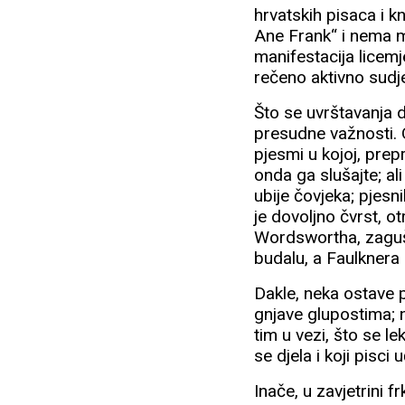
hrvatskih pisaca i k
Ane Frank“ i nema m
manifestacija licemj
rečeno aktivno sudjel
Što se uvrštavanja d
presudne važnosti. 
pjesmi u kojoj, prep
onda ga slušajte; al
ubije čovjeka; pjesn
je dovoljno čvrst, otr
Wordswortha, zaguši
budalu, a Faulknera
Dakle, neka ostave pi
gnjave glupostima; n
tim u vezi, što se le
se djela i koji pisci 
Inače, u zavjetrini f