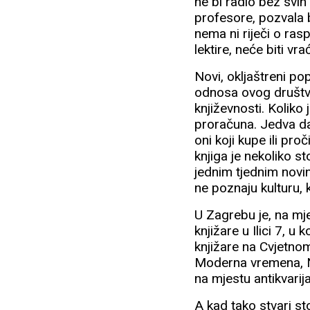
ne bi radio bez svih 
profesore, pozvala b
nema ni riječi o ras
lektire, neće biti vr
Novi, okljaštreni po
odnosa ovog društva
književnosti. Koliko 
proračuna. Jedva da 
oni koji kupe ili pro
knjiga je nekoliko s
jednim tjednim novin
ne poznaju kulturu, 
U Zagrebu je, na mje
knjižare u Ilici 7, u
knjižare na Cvjetnom
Moderna vremena, Ne
na mjestu antikvarij
A kad tako stvari s