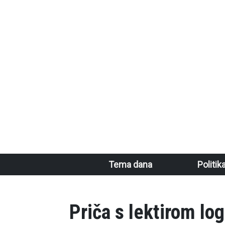
Skoči na glavni sadržaj
Main navigation
Tema dana
Politik
Priča s lektirom lo