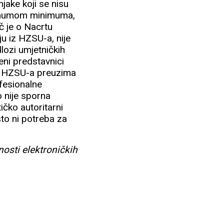
jake koji se nisu
inimumom minimuma,
eč je o Nacrtu
ju iz HZSU-a, nije
dlozi umjetničkih
eni predstavnici
od HZSU-a preuzima
ofesionalne
 nije sporna
ičko autoritarni
to ni potreba za
nosti elektroničkih