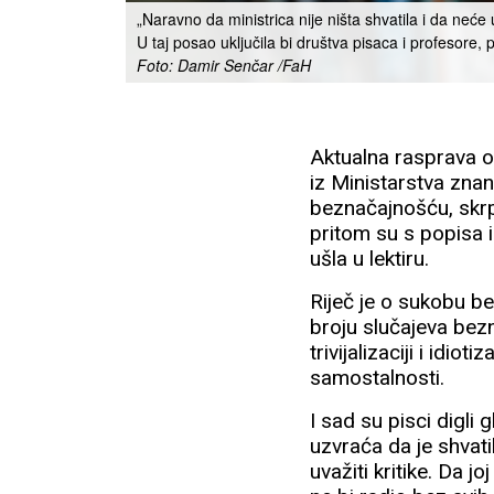
„Naravno da ministrica nije ništa shvatila i da neće 
U taj posao uključila bi društva pisaca i profesore,
Foto: Damir Senčar /FaH
Aktualna rasprava ok
iz Ministarstva zna
beznačajnošću, skrp
pritom su s popisa i
ušla u lektiru.
Riječ je o sukobu be
broju slučajeva bezn
trivijalizaciji i idi
samostalnosti.
I sad su pisci digli 
uzvraća da je shvatil
uvažiti kritike. Da 