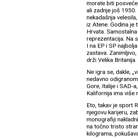
morate biti posveće
ali zadnje još 1950.
nekadašnja velesila
iz Atene. Godina je
Hrvata. Samostalna 
reprezentacija. Na s
I na EP i SP najbolj
zastava. Zanimljivo,
drži Velika Britanija
Ne igra se, dakle, „
nedavno odigranom Sv
Gore, Italije i SAD-
Kalifornija ima više
Eto, takav je sport R
njegovu karijeru, za
monografiji nakladn
na točno tristo stran
kilograma, pokušav