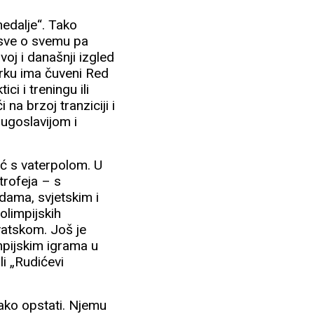
medalje“. Tako
 sve o svemu pa
voj i današnji izgled
rku ima čuveni Red
ci i treningu ili
na brzoj tranziciji i
Jugoslavijom i
dić s vaterpolom. U
trofeja – s
dama, svjetskim i
olimpijskih
rvatskom. Još je
impijskim igrama u
li „Rudićevi
lako opstati. Njemu