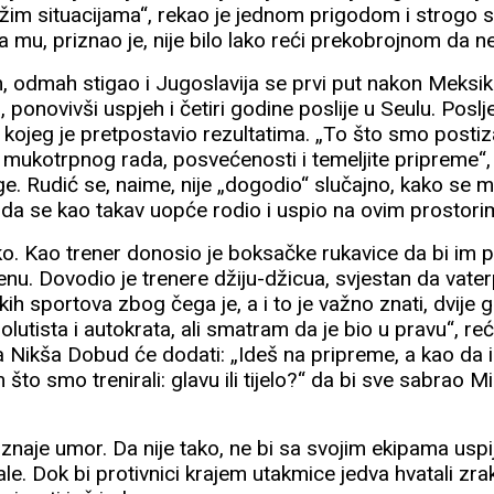
ežim situacijama“, rekao je jednom prigodom i strogo 
 mu, priznao je, nije bilo lako reći prekobrojnom da n
m, odmah stigao i Jugoslavija se prvi put nakon Meksik
 ponovivši uspjeh i četiri godine poslije u Seulu. Poslj
ojeg je pretpostavio rezultatima. „To što smo postizal
 mukotrpnog rada, posvećenosti i temeljite pripreme“, 
ige. Rudić se, naime, nije „dogodio“ slučajno, kako se 
o da se kao takav uopće rodio i uspio na ovim prostor
ako. Kao trener donosio je boksačke rukavice da bi im 
nu. Dovodio je trenere džiju-džicua, svjestan da vater
h sportova zbog čega je, a i to je važno znati, dvije 
olutista i autokrata, ali smatram da je bio u pravu“, re
a Nikša Dobud će dodati: „Ideš na pripreme, a kao da id
 što smo trenirali: glavu ili tijelo?“ da bi sve sabrao 
riznaje umor. Da nije tako, ne bi sa svojim ekipama usp
vale. Dok bi protivnici krajem utakmice jedva hvatali zr