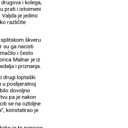
h drugova i kolega,
u prati i istoimeni
Valjda je jedino
o različite
u splitskom škveru
r su ga nacisti
značilo i često
orica Malnar je iz
edalja i priznanja.
 drugi loptaški
n u poslijeratnoj
 bilo dovoljno
rtvu pa je nakon
iti se na ozbiljne
“, konstatirao je
 kako je to napisao