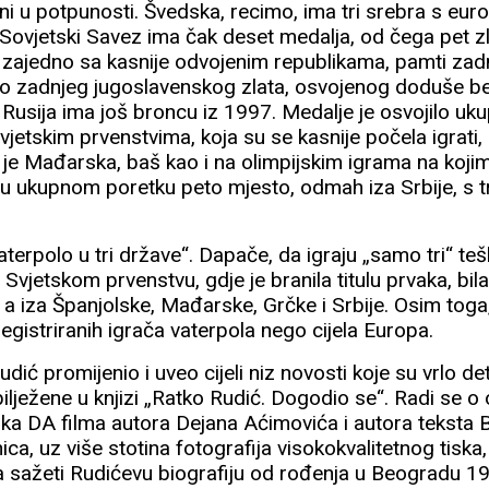
ni u potpunosti. Švedska, recimo, ima tri srebra s eur
 Sovjetski Savez ima čak deset medalja, od čega pet zl
, zajedno sa kasnije odvojenim republikama, pamti zad
 to zadnjeg jugoslavenskog zlata, osvojenog doduše b
Rusija ima još broncu iz 1997. Medalje je osvojilo uk
vjetskim prvenstvima, koja su se kasnije počela igrati, 
a je Mađarska, baš kao i na olimpijskim igrama na kojim
 u ukupnom poretku peto mjesto, odmah iza Srbije, s t
.
vaterpolo u tri države“. Dapače, da igraju „samo tri“ te
jetskom prvenstvu, gdje je branila titulu prvaka, bila
a, a iza Španjolske, Mađarske, Grčke i Srbije. Osim to
 registriranih igrača vaterpola nego cijela Europa.
udić promijenio i uveo cijeli niz novosti koje su vrlo det
bilježene u knjizi „Ratko Rudić. Dogodio se“. Radi se o
ika DA filma autora Dejana Aćimovića i autora teksta 
ica, uz više stotina fotografija visokokvalitetnog tiska
a sažeti Rudićevu biografiju od rođenja u Beogradu 