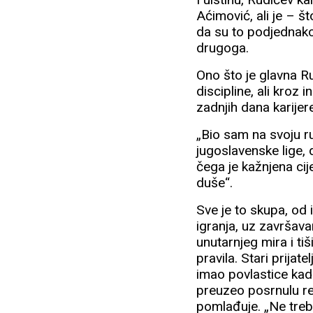
Aćimović, ali je – š
da su to podjednako 
drugoga.
Ono što je glavna Ru
discipline, ali kroz
zadnjih dana karijer
„Bio sam na svoju ru
jugoslavenske lige, 
čega je kažnjena cij
duše“.
Sve je to skupa, od
igranja, uz završav
unutarnjeg mira i ti
pravila. Stari prijate
imao povlastice kad 
preuzeo posrnulu re
pomlađuje. „Ne trebaju