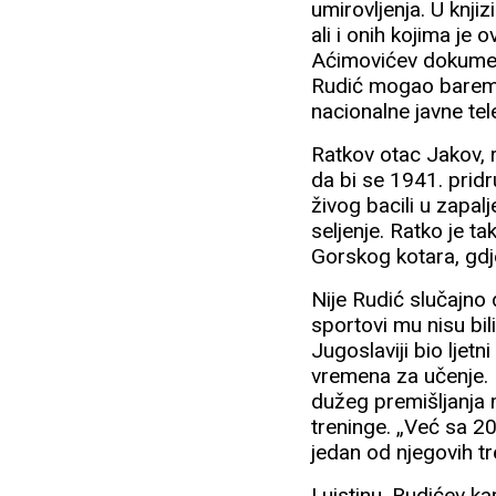
umirovljenja. U knjiz
ali i onih kojima je 
Aćimovićev dokument
Rudić mogao barem n
nacionalne javne tele
Ratkov otac Jakov, r
da bi se 1941. pridr
živog bacili u zapal
seljenje. Ratko je t
Gorskog kotara, gdje
Nije Rudić slučajno 
sportovi mu nisu bili
Jugoslaviji bio ljetn
vremena za učenje. P
dužeg premišljanja m
treninge. „Već sa 20
jedan od njegovih t
I uistinu, Rudićev k