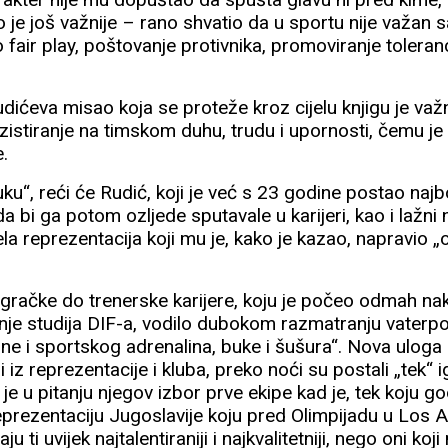
to je još važnije – rano shvatio da u sportu nije važan
fair play, poštovanje protivnika, promoviranje toleranc
dićeva misao koja se proteže kroz cijelu knjigu je važ
 inzistiranje na timskom duhu, trudu i upornosti, čemu j
e.
ku“, reći će Rudić, koji je već s 23 godine postao najbo
da bi ga potom ozljede sputavale u karijeri, kao i lažn
ela reprezentacija koji mu je, kako je kazao, napravio 
 igračke do trenerske karijere, koju je počeo odmah n
anje studija DIF-a, vodilo dubokom razmatranju vaterp
šine i sportskog adrenalina, buke i šušura“. Nova uloga 
lji iz reprezentacije i kluba, preko noći su postali „tek“ i
je u pitanju njegov izbor prve ekipe kad je, tek koju go
prezentaciju Jugoslavije koju pred Olimpijadu u Los 
 ti uvijek najtalentiraniji i najkvalitetniji, nego oni koji