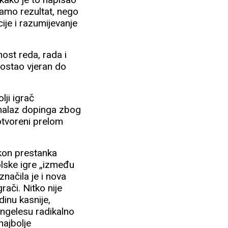
 samo rezultat, nego
ije i razumijevanje
nost reda, rada i
e ostao vjeran do
lji igrač
i nalaz dopinga zbog
„otvoreni prelom
akon prestanka
olske igre „između
značila je i nova
grači. Nitko nije
dinu kasnije,
Angelesu radikalno
 najbolje