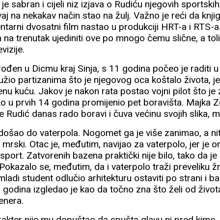
i je sabran i cijeli niz izjava o Rudiću njegovih sportski
ovaj na nekakav način stao na žulj. Važno je reći da knjig
arni dvosatni film nastao u produkciji HRT-a i RTS-a. 
a trenutak ujediniti ove po mnogo čemu slične, a tolik
vizije.
ođen u Dicmu kraj Sinja, s 11 godina počeo je raditi 
užio partizanima što je njegovog oca koštalo života, je
jenu kuću. Jakov je nakon rata postao vojni pilot što je 
ako u prvih 14 godina promijenio pet boravišta. Majka Z
 Rudić danas rado boravi i čuva većinu svojih slika, m
došao do vaterpola. Nogomet ga je više zanimao, a niti
 mrski. Otac je, međutim, navijao za vaterpolo, jer je o
i sport. Zatvorenih bazena praktički nije bilo, tako da je
okazalo se, međutim, da i vaterpolo traži preveliku ž
ladi student odlučio arhitekturu ostaviti po strani i bac
 godina izgledao je kao da točno zna što želi od života
renera.
arakter nije mu dopuštao da spušta glavu ni pred kime,