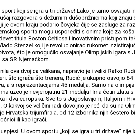
 sport koji se igra u tri države! Lako je tamo osvajati 
okušaj razgovora s dežurnim dušobrižnicima koji znaju
oji je ovom kraju podario čovjeka čije se zasluge za raz
emskog sporta mogu usporediti s onima koje za koša
vet titula Boston Celticsa i inovativnim pristupom takti
ado Stenzel koji je revolucionirao rukomet inzistirajući 
pivota, što je omogućilo osvajanje Olimpijskih igara s 
a sa SR Njemačkom.
nila ova dvojica velikana, napravio je i veliki Ratko Ru
jeri, što igrača što trenera, Rudić je ukupno osvojio 64 
a, a s reprezentacijama 45 medalja. Samo na olimpija
a uzeo je nevjerojatnu 21 medalju! Ima četiri zlata s 
tska i dva europska. Sve to s Jugoslavijom, Italijom i H
l. O kakvoj se veličini radi dovoljno je reći da su na Ol
e Hrvatska trijumfirala, od 12 izbornika njih šestero bi
ćnici ili kao igrači.
uspjesi. U ovom sportu „koji se igra u tri države“ nije 