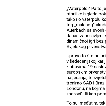
„Vaterpolo? Pa to je
otprilike izgleda p
tako i o vaterpolu k
tog „malenog“ akad
Auerbach sa svojih de
danas zaboravljeni Vl
dinamičnoj igri bez 
Svjetskog prvenstv
Upravo to što su uči
višedecenijskoj kari
klubovima 19 naslov
europskim prvenstvim
natjecanja, tri svje
trenirao SAD i Brazi
Londonu, na kojima j
kadrovi“. Ili kao pomo
To su, međutim, tek 