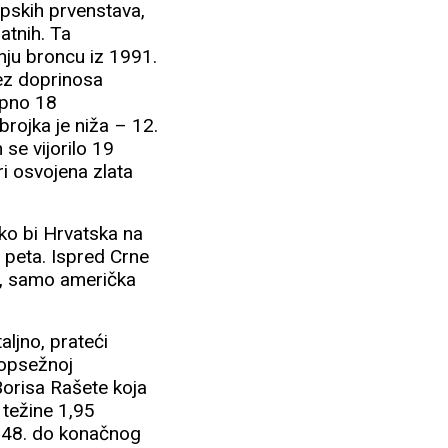
opskih prvenstava,
atnih. Ta
nju broncu iz 1991.
ez doprinosa
upno 18
brojka je niža – 12.
 se vijorilo 19
ri osvojena zlata
ško bi Hrvatska na
 peta. Ispred Crne
ga, samo američka
aljno, prateći
 opsežnoj
Borisa Rašete koja
, težine 1,95
1948. do konačnog