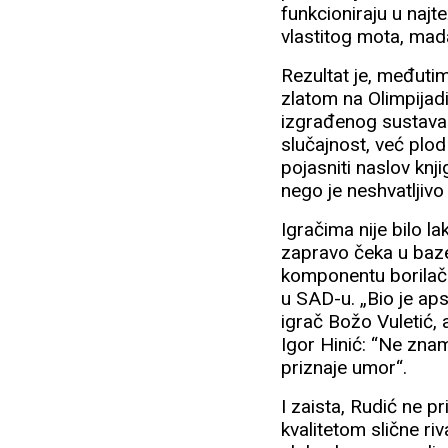
funkcioniraju u najt
vlastitog mota, mada
Rezultat je, međuti
zlatom na Olimpijadi,
izgrađenog sustava k
slučajnost, već plod
pojasniti naslov knj
nego je neshvatljiv
Igračima nije bilo l
zapravo čeka u baze
komponentu borilački
u SAD-u. „Bio je aps
igrač Božo Vuletić, 
Igor Hinić: “Ne znam
priznaje umor“.
I zaista, Rudić ne p
kvalitetom slične ri