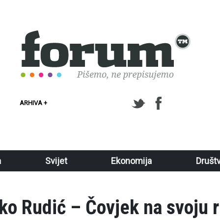
ARHIVA +
a
Svijet
Ekonomija
Društ
ko Rudić – Čovjek na svoju 