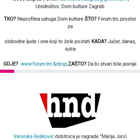
Uredništvo: Dom kulture Zagreb
TKO?
Neprofitna udruga Dom kulture
ŠTO?
Forum.tm, prostor
za
slobodne ljude i one koji to žele postati
KADA?
Jučer, danas,
sutra
GDJE?
www.forum.tm &nbsp
;
ZAŠTO?
Da bi stvari bile jasnije
Veronika Rešković
dobitnica je nagrade "Marija Jurić