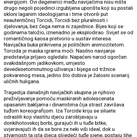
energijom. Ovi degenerici među navijačima nisu ništa
drugo negoli pojedinci izgubljena uporišta koji su postali
skloni laganim ideologijama i time otvorili put
neautentičnoj Torcidi, Torcidi bez pluralnosti i
djelovanja, bez čega nema ni zajednice. Bijes koji se
godinama taložio, iznenadno je eksplodirao. Svijet se od
romantičnog kaosa pretvorio u sustav interesa.
Navijačka buka prikrivena je političkim animozitetom.
Torcida je maska igrama moći. Nasilno navijanje
predstavlja prljavo ogledalo. Napaćeni narod ogorčen
svakidašnjom jadikovkom, umjesto
devedesetominutnog uživanja i bijega od tržnice
pokvarenog mesa, jedino što dobiva je žalosni scenarij
uličnih huligana.
Tragedija današnjih navijačkih skupina je njihovo
preživljavanje pomoću maskiranih adolescenata
opasanim bakljama i dinamitima čija strast završava
tuđom koreografijom. Iza Torcide kriju se siluete
odraslih koji vlastitu djecu zarobljavaju u
donkihotovskoj borbi, gurajući ih u tuđe bitke,
uvjeravajući ih da se bore za neki viši ideal, dok u
stvarnosti ta ista djeca slijedeći tuđe sjene, postaju tihe