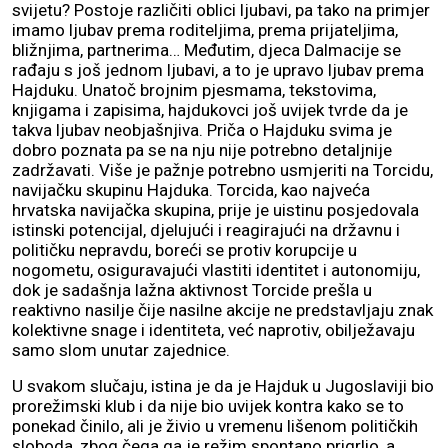
svijetu? Postoje različiti oblici ljubavi, pa tako na primjer
imamo ljubav prema roditeljima, prema prijateljima,
bližnjima, partnerima… Međutim, djeca Dalmacije se
rađaju s još jednom ljubavi, a to je upravo ljubav prema
Hajduku. Unatoč brojnim pjesmama, tekstovima,
knjigama i zapisima, hajdukovci još uvijek tvrde da je
takva ljubav neobjašnjiva. Priča o Hajduku svima je
dobro poznata pa se na nju nije potrebno detaljnije
zadržavati. Više je pažnje potrebno usmjeriti na Torcidu,
navijačku skupinu Hajduka. Torcida, kao najveća
hrvatska navijačka skupina, prije je uistinu posjedovala
istinski potencijal, djelujući i reagirajući na državnu i
političku nepravdu, boreći se protiv korupcije u
nogometu, osiguravajući vlastiti identitet i autonomiju,
dok je sadašnja lažna aktivnost Torcide prešla u
reaktivno nasilje čije nasilne akcije ne predstavljaju znak
kolektivne snage i identiteta, već naprotiv, obilježavaju
samo slom unutar zajednice.
U svakom slučaju, istina je da je Hajduk u Jugoslaviji bio
prorežimski klub i da nije bio uvijek kontra kako se to
ponekad činilo, ali je živio u vremenu lišenom političkih
sloboda, zbog čega ga je režim spontano prigrlio, a