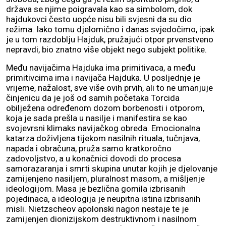
država se njime poigravala kao sa simbolom, dok
hajdukovci često uopće nisu bili svjesni da su dio
režima. Iako tomu djelomično i danas svjedočimo, ipak
je u tom razdoblju Hajduk, pružajući otpor prvenstveno
nepravdi, bio znatno više objekt nego subjekt politike.
Među navijačima Hajduka ima primitivaca, a među
primitivcima ima i navijača Hajduka. U posljednje je
vrijeme, nažalost, sve više ovih prvih, ali to ne umanjuje
činjenicu da je još od samih početaka Torcida
obilježena određenom dozom borbenosti i otporom,
koja je sada prešla u nasilje i manifestira se kao
svojevrsni klimaks navijačkog obreda. Emocionalna
katarza doživljena tijekom nasilnih rituala, tučnjava,
napada i obračuna, pruža samo kratkoročno
zadovoljstvo, a u konačnici dovodi do procesa
samorazaranja i smrti skupina unutar kojih je djelovanje
zamijenjeno nasiljem, pluralnost masom, a mišljenje
ideologijom. Masa je bezlična gomila izbrisanih
pojedinaca, a ideologija je neupitna istina izbrisanih
misli. Nietzscheov apolonski nagon nestaje te je
zamijenjen dionizijskom destruktivnom i nasilnom