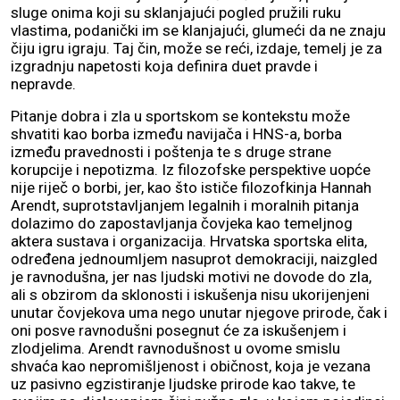
sluge onima koji su sklanjajući pogled pružili ruku
vlastima, podanički im se klanjajući, glumeći da ne znaju
čiju igru igraju. Taj čin, može se reći, izdaje, temelj je za
izgradnju napetosti koja definira duet pravde i
nepravde.
Pitanje dobra i zla u sportskom se kontekstu može
shvatiti kao borba između navijača i HNS-a, borba
između pravednosti i poštenja te s druge strane
korupcije i nepotizma. Iz filozofske perspektive uopće
nije riječ o borbi, jer, kao što ističe filozofkinja Hannah
Arendt, suprotstavljanjem legalnih i moralnih pitanja
dolazimo do zapostavljanja čovjeka kao temeljnog
aktera sustava i organizacija. Hrvatska sportska elita,
određena jednoumljem nasuprot demokraciji, naizgled
je ravnodušna, jer nas ljudski motivi ne dovode do zla,
ali s obzirom da sklonosti i iskušenja nisu ukorijenjeni
unutar čovjekova uma nego unutar njegove prirode, čak i
oni posve ravnodušni posegnut će za iskušenjem i
zlodjelima. Arendt ravnodušnost u ovome smislu
shvaća kao nepromišljenost i običnost, koja je vezana
uz pasivno egzistiranje ljudske prirode kao takve, te