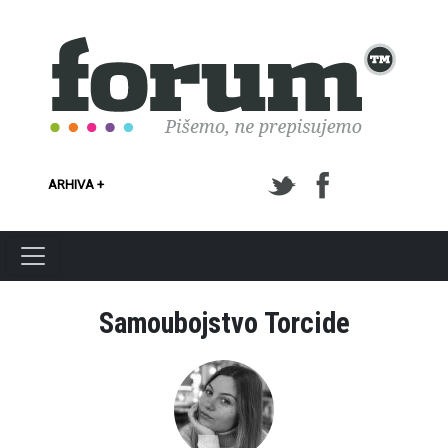
Skoči na glavni sadržaj
ARHIVA +
Samoubojstvo Torcide