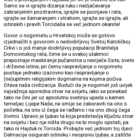
Samo se vi igrajte dizanja ruku i nadjačavanja
zabranjenim pozdravima, igrajte se pucnjave i rata,
igrajte se šamaranjem i strahom, igrajte se igrajte, ali
istinskih i pravih Torcidaša se već jednom okanite!
Govor o nogometu u Hrvatskoj može se gotovo
izjednačiti s govorom o nedodirljivoj Svetoj Katoličkoj
Crkvi i o još manje dodirljivoj populaciji Branitelja
Domovinskog rata, čime se u svakoj utakmici
prepoznaje maskiranje pučanstva u navijače čiste, svete
i državne istine, pri čemu raspravljanje o nogometu
postaje jednako izazovno kao raspravljanje o
(ne)upitnim religijskim dogmama na kojima počiva
čitava naša civilizacija. Budući da je nogomet još uvijek
najvažnija sporedna stvar na svijetu, iako se ponekad
tako ne čini jer uz apsolutnu svetinju upada u kamen
temeljac Lijepe Naše, ne smije se zaboraviti na ono s
početka, na ono iz čega se rađamo i na ono zbog čega
živimo. Upravo je ljubav ta koja predstavlja ključnu stvar
na svijetu i bez nje ništa drugo ne bi moglo opstati, pa
tako ni Hajduk ni Torcida. Probajte već jednom toj djeci
Dalmacije osigurati istinsku i neopisivu ljubav, a zaštite