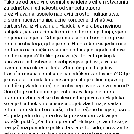
Tako se od predivno osmišljene ideje s ciljem stvaranja
zajedništva i jednakosti, od simbola otpora i
preživljavanja, uspjelo napraviti prostor huliganstva,
diskriminacije, manipulacije, korupcije, divljaštva,
barbarstva, iživljavanja... Hajduk je vjera bez nevinog
subjekta, vjera nacionalizma i političkog uplitanja, vjera
opijuma za djecu. Gdje je nestala ona Torcida koja se
borila protiv toga, gdje je onaj Hajduk koji se jedini nije
podredio nacističkim vlastima odbijajući igrati njihove
političke igrice? Koliko je navijača Torcida prikupila
upravo iz jedinstvene i neobjašnjive ljubavi, a vi ste
svima njima okrenuli leđa. Zbog čega je ta ljubav
transformirana u mahanje nacističkim zastavama? Gdje
je nestala Torcida koja se smije i pljuje u lice ogavnoj
političkoj vlasti boreći se protiv nepravde za svoj narod?
Ono što je ostalo od nje jest uprava koja se mora
sramotiti zbog velike i hvalevrijedne povijesti Hajduka
koja je hladnokrvno lansirala odjeb vlastima, a sada u
istom tom klubu Torcidaši, ili bolje rečeno huligani, usred
Poljuda jedni drugima dovikuju zakonom zabranjeni
ustaški poklič „Za dom spremni“. Huligani, sramite se, a
navijačima ponudite priliku da vrate Torcidu, i prestanite
više s prisvajanjem Hajduka jer on je odavno iza vas.