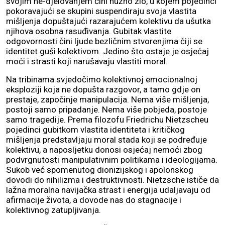
svojim ne-djelovanjem čini nužno zlo, u kojem pojedinci
pokoravajući se skupini suspendiraju svoja vlastita
mišljenja dopuštajući razarajućem kolektivu da ušutka
njihova osobna rasuđivanja. Gubitak vlastite
odgovornosti čini ljude bezličnim stvorenjima čiji se
identitet guši kolektivom. Jedino što ostaje je osjećaj
moći i strasti koji narušavaju vlastiti moral.
Na tribinama svjedočimo kolektivnoj emocionalnoj
eksploziji koja ne dopušta razgovor, a tamo gdje on
prestaje, započinje manipulacija. Nema više mišljenja,
postoji samo pripadanje. Nema više pobjeda, postoje
samo tragedije. Prema filozofu Friedrichu Nietzscheu
pojedinci gubitkom vlastita identiteta i kritičkog
mišljenja predstavljaju moral stada koji se podređuje
kolektivu, a naposljetku donosi osjećaj nemoći zbog
podvrgnutosti manipulativnim politikama i ideologijama.
Sukob već spomenutog dionizijskog i apolonskog
dovodi do nihilizma i destruktivnosti. Nietzsche ističe da
lažna moralna navijačka strast i energija udaljavaju od
afirmacije života, a dovode nas do stagnacije i
kolektivnog zatupljivanja.