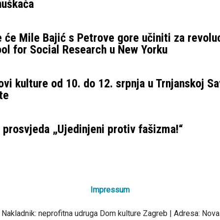
 huškača
 će Mile Bajić s Petrove gore učiniti za revolu
ol for Social Research u New Yorku
vi kulture od 10. do 12. srpnja u Trnjanskoj Sa
te
prosvjeda „Ujedinjeni protiv fašizma!“
Impressum
 Nakladnik: neprofitna udruga Dom kulture Zagreb | Adresa: Nova