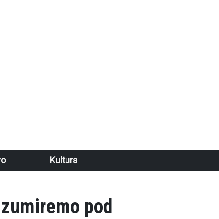
vo
Kultura
 izumiremo pod