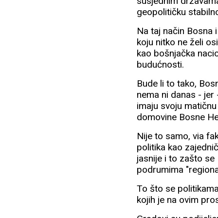
susjednim državama,
geopolitičku stabiln
Na taj način Bosna 
koju nitko ne želi 
kao bošnjačka nacio
budućnosti.
Bude li to tako, Bos
nema ni danas - jer
imaju svoju matičnu 
domovine Bosne Herc
Nije to samo, via fak
politika kao zajedn
jasnije i to zašto s
podrumima "regiona
To što se politikama 
kojih je na ovim pro