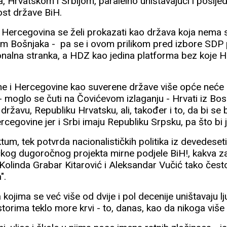
 Hrvatskom i Srbijom, paralelno uništavajući i poslje
ost države BiH.
i Hercegovina se želi prokazati kao država koja nema s
osim Bošnjaka - pa se i ovom prilikom pred izbore SDP 
nalna stranka, a HDZ kao jedina platforma bez koje 
ne i Hercegovine kao suverene države više opće neće bi
 - moglo se čuti na Čovićevom izlaganju - Hrvati iz Bo
državu, Republiku Hrvatsku, ali, također i to, da bi se b
egovine jer i Srbi imaju Republiku Srpsku, pa što bi j
tum, tek potvrda nacionalističkih politika iz devedeseti
ičkog dugoročnog projekta mirne podjele BiH!, kakva z
e Kolinda Grabar Kitarović i Aleksandar Vučić tako čest
".
kojima se već više od dvije i pol decenije uništavaju lju
storima teklo more krvi - to, danas, kao da nikoga više