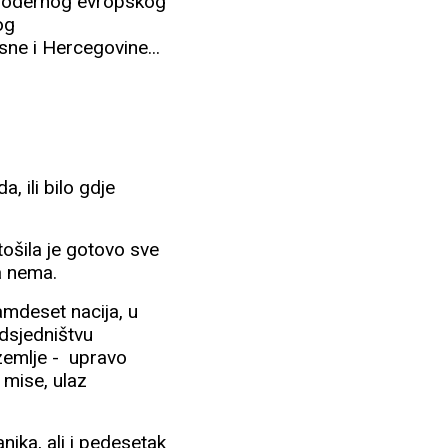
i modernog evropskog
og
ne i Hercegovine...
a, ili bilo gdje
ošila je gotovo sve
ka nema.
mdeset nacija, u
edsjedništvu
 zemlje - upravo
 mise, ulaz
anika, ali i pedesetak