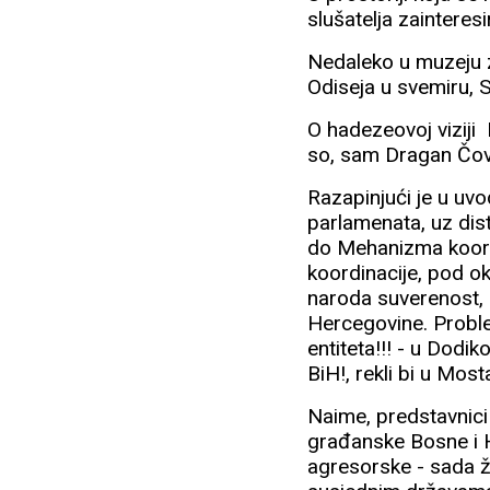
slušatelja zaintere
Nedaleko u muzeju za
Odiseja u svemiru, 
O hadezeovoj viziji 
so, sam Dragan Čov
Razapinjući je u uvo
parlamenata, uz dis
do Mehanizma koordi
koordinacije, pod okr
naroda suverenost, 
Hercegovine. Problem
entiteta!!! - u Dodi
BiH!, rekli bi u Mosta
Naime, predstavnici 
građanske Bosne i H
agresorske - sada ž