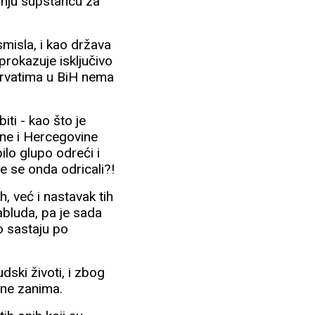
dnju supstancu za
misla, i kao država
prokazuje isključivo
Hrvatima u BiH nema
ti - kao što je
sne i Hercegovine
ilo glupo odreći i
e se onda odricali?!
h, već i nastavak tih
abluda, pa je sada
o sastaju po
dski životi, i zbog
 ne zanima.