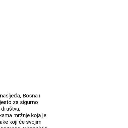
latforma bez koje Hrvatima u BiH nema budućnosti,
 nasljeđa, Bosna i
jesto za sigurno
 društvu,
kama mržnje koja je
ake koji će svojim