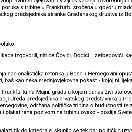
avnopravno sudjelovati u viziji i stvaranju otvorenog 
je poruka s tribine u Frankfurtu sročena u govoru mlad
kog predsjednika stranke Građanskog društva iz Bos
polako!
kada izgovorili, niti će Čovići, Dodici i Izetbegovići ikad
a nacionalistička retorika u Bosni i Hercegovini opust
i, baš kao neka srednjovjekovna pošast - kojoj ni lije
rankfurtu na Majni, gradu u kojem danas živi sto osa
zaciji Ureda predsjednika hrvatskog predstavnika u Pr
ercegovine, održana politička tribina o budućnosti te
pa i plakatirana pozivom na tribinu ovako - poslije Svete
nalazi tik do katedrale, skupilo se tek par političkih uzv