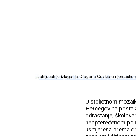
BiH se želi prokazati kao država koja nema smisla 
zaključak je izlaganja Dragana Čovića u njemačko
U stoljetnom mozaiku
Hercegovina postala
odrastanje, školova
neopterećenom polit
usmjerena prema dru