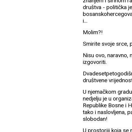
znanjem i širinom r
društva - politička 
bosanskohercegovač
i...
Molim?!
Smirite svoje srce, 
Nisu ovo, naravno, ni
izgovoriti.
Dvadesetpetogodišnj
društvene vrijednost
U njemačkom gradu F
nedjelju je u organi
Republike Bosne i H
tako i naslovljena, 
slobodan!
U prostoriji koja se 