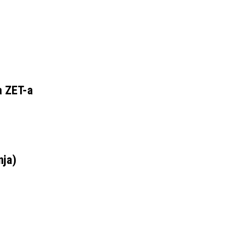
a ZET-a
nja)