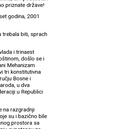
no priznate države!
eset godina, 2001
 trebala biti, sprach
lada i trinaest
pštinom, došlo se i
zvani Mehanizam
i tri konstitutivna
ručju Bosne i
naroda, u dva
eraciji u Republici
e na razgradnji
je su i bazično bile
ičnog prostora sa