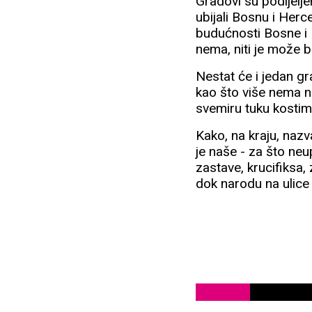
Gradovi su podijeljen
ubijali Bosnu i Herc
budućnosti Bosne i
nema, niti je može bi
Nestat će i jedan gr
kao što više nema n
svemiru tuku kostim
Kako, na kraju, nazv
je naše - za što ne
zastave, krucifiksa,
dok narodu na ulice