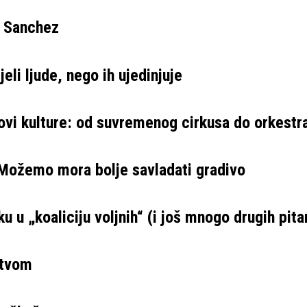
e Sanchez
eli ljude, nego ih ujedinjuje
ovi kulture: od suvremenog cirkusa do orkestr
 Možemo mora bolje savladati gradivo
u u „koaliciju voljnih“ (i još mnogo drugih pita
stvom