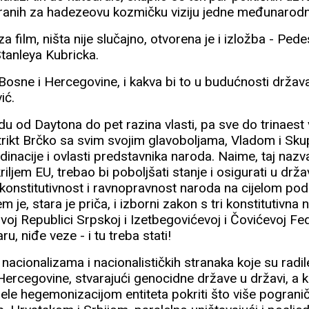
siranih za hadezeovu kozmičku viziju jedne međunarod
 film, ništa nije slučajno, otvorena je i izložba - Ped
Stanleya Kubricka.
Bosne i Hercegovine, i kakva bi to u budućnosti država
ić.
du od Daytona do pet razina vlasti, pa sve do trinaest v
trikt Brčko sa svim svojim glavoboljama, Vladom i Sku
nacije i ovlasti predstavnika naroda. Naime, taj na
iljem EU, trebao bi poboljšati stanje i osigurati u držav
konstitutivnost i ravnopravnost naroda na cijelom pod
 je, stara je priča, i izborni zakon s tri konstitutivna 
kovoj Republici Srpskoj i Izetbegovićevoj i Čovićevoj Fed
ru, niđe veze - i tu treba stati!
nacionalizama i nacionalističkih stranaka koje su radil
ercegovine, stvarajući genocidne države u državi, a ko
ele hegemonizacijom entiteta pokriti što više pogran