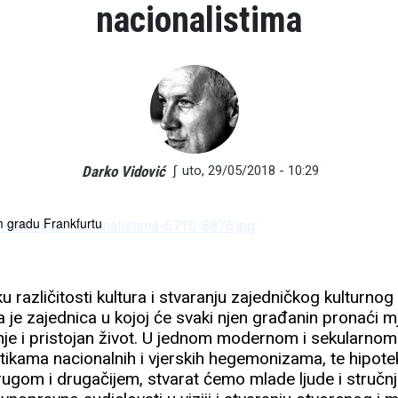
nacionalistima
∫
uto, 29/05/2018 - 10:29
Darko Vidović
i koju ne želi nitko osim Bošnjaka, pa se HDZ predstavlja kao jedina p
m gradu Frankfurtu
 različitosti kultura i stvaranju zajedničkog kulturnog
 je zajednica u kojoj će svaki njen građanin pronaći m
nje i pristojan život. U jednom modernom i sekularnom
ikama nacionalnih i vjerskih hegemonizama, te hipote
gom i drugačijem, stvarat ćemo mlade ljude i stručnj