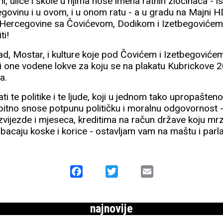
i, ulice i škole u njima nose imena ratnih zločinaca - is
egovinu i u ovom, i u onom ratu - a u gradu na Majni HD
 Hercegovine sa Čovićevom, Dodikom i Izetbegovićem 
ti!
ad, Mostar, i kulture koje pod Čovićem i Izetbegovićem 
i one vodene lokve za koju se na plakatu Kubrickove 
a.
ati te politike i te ljude, koji u jednom tako upropašte
upitno snose potpunu političku i moralnu odgovornost 
 zvijezde i mjeseca, kreditima na račun države koju mrz
 bacaju koske i korice - ostavljam vam na maštu i par
Facebook
Twitter
Email
najnovije