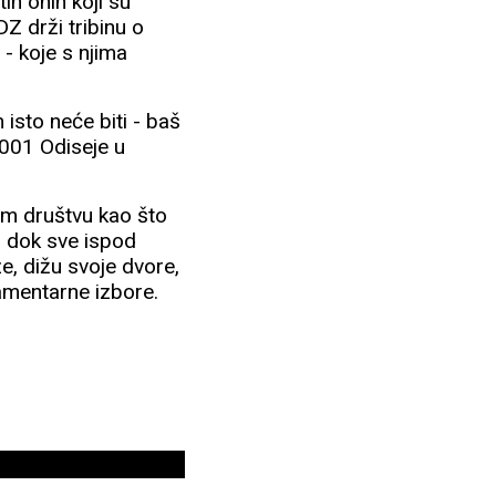
tih onih koji su
Z drži tribinu o
- koje s njima
isto neće biti - baš
2001 Odiseje u
nom društvu kao što
- dok sve ispod
e, dižu svoje dvore,
lamentarne izbore.