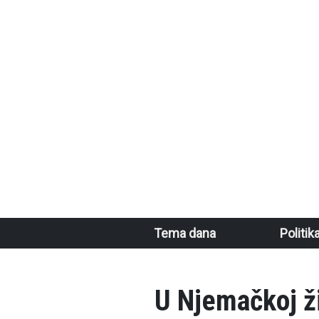
Skoči na glavni sadržaj
Main navigation
Tema dana
Politik
U Njemačkoj ž