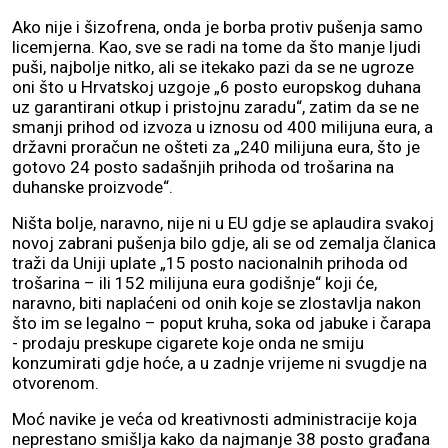
Ako nije i šizofrena, onda je borba protiv pušenja samo
licemjerna. Kao, sve se radi na tome da što manje ljudi
puši, najbolje nitko, ali se itekako pazi da se ne ugroze
oni što u Hrvatskoj uzgoje „6 posto europskog duhana
uz garantirani otkup i pristojnu zaradu“, zatim da se ne
smanji prihod od izvoza u iznosu od 400 milijuna eura, a
državni proračun ne ošteti za „240 milijuna eura, što je
gotovo 24 posto sadašnjih prihoda od trošarina na
duhanske proizvode“.
Ništa bolje, naravno, nije ni u EU gdje se aplaudira svakoj
novoj zabrani pušenja bilo gdje, ali se od zemalja članica
traži da Uniji uplate „15 posto nacionalnih prihoda od
trošarina – ili 152 milijuna eura godišnje“ koji će,
naravno, biti naplaćeni od onih koje se zlostavlja nakon
što im se legalno – poput kruha, soka od jabuke i čarapa
- prodaju preskupe cigarete koje onda ne smiju
konzumirati gdje hoće, a u zadnje vrijeme ni svugdje na
otvorenom.
Moć navike je veća od kreativnosti administracije koja
neprestano smišlja kako da najmanje 38 posto građana