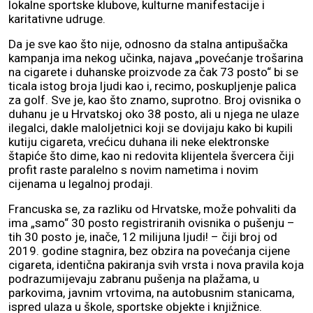
lokalne sportske klubove, kulturne manifestacije i
karitativne udruge.
Da je sve kao što nije, odnosno da stalna antipušačka
kampanja ima nekog učinka, najava „povećanje trošarina
na cigarete i duhanske proizvode za čak 73 posto“ bi se
ticala istog broja ljudi kao i, recimo, poskupljenje palica
za golf. Sve je, kao što znamo, suprotno. Broj ovisnika o
duhanu je u Hrvatskoj oko 38 posto, ali u njega ne ulaze
ilegalci, dakle maloljetnici koji se dovijaju kako bi kupili
kutiju cigareta, vrećicu duhana ili neke elektronske
štapiće što dime, kao ni redovita klijentela švercera čiji
profit raste paralelno s novim nametima i novim
cijenama u legalnoj prodaji.
Francuska se, za razliku od Hrvatske, može pohvaliti da
ima „samo“ 30 posto registriranih ovisnika o pušenju –
tih 30 posto je, inače, 12 milijuna ljudi! – čiji broj od
2019. godine stagnira, bez obzira na povećanja cijene
cigareta, identična pakiranja svih vrsta i nova pravila koja
podrazumijevaju zabranu pušenja na plažama, u
parkovima, javnim vrtovima, na autobusnim stanicama,
ispred ulaza u škole, sportske objekte i knjižnice.