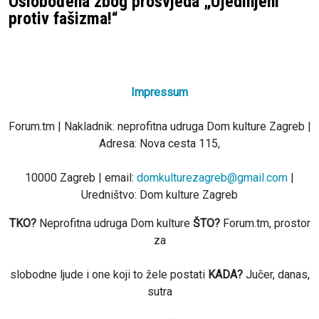
Oslobođena zbog prosvjeda „Ujedinjeni
protiv fašizma!“
Impressum
Forum.tm | Nakladnik: neprofitna udruga Dom kulture Zagreb |
Adresa: Nova cesta 115,
10000 Zagreb | email:
domkulturezagreb@gmail.com
|
Uredništvo: Dom kulture Zagreb
TKO?
Neprofitna udruga Dom kulture
ŠTO?
Forum.tm, prostor
za
slobodne ljude i one koji to žele postati
KADA?
Jučer, danas,
sutra