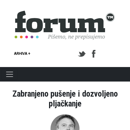
Skoči na glavni sadržaj
ARHIVA +
Zabranjeno pušenje i dozvoljeno
pljačkanje