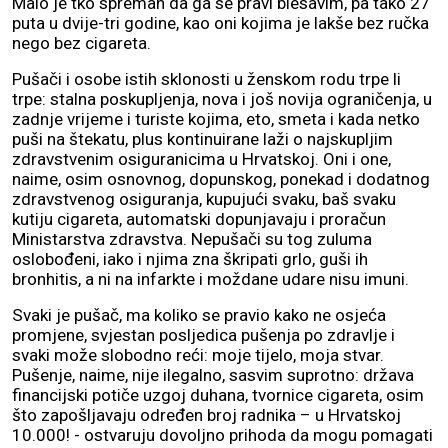
Malo je tko spreman da ga se pravi blesavim, pa tako 27
puta u dvije-tri godine, kao oni kojima je lakše bez ručka
nego bez cigareta.
Pušači i osobe istih sklonosti u ženskom rodu trpe li
trpe: stalna poskupljenja, nova i još novija ograničenja, u
zadnje vrijeme i turiste kojima, eto, smeta i kada netko
puši na štekatu, plus kontinuirane laži o najskupljim
zdravstvenim osiguranicima u Hrvatskoj. Oni i one,
naime, osim osnovnog, dopunskog, ponekad i dodatnog
zdravstvenog osiguranja, kupujući svaku, baš svaku
kutiju cigareta, automatski dopunjavaju i proračun
Ministarstva zdravstva. Nepušači su tog zuluma
oslobođeni, iako i njima zna škripati grlo, guši ih
bronhitis, a ni na infarkte i moždane udare nisu imuni.
Svaki je pušač, ma koliko se pravio kako ne osjeća
promjene, svjestan posljedica pušenja po zdravlje i
svaki može slobodno reći: moje tijelo, moja stvar.
Pušenje, naime, nije ilegalno, sasvim suprotno: država
financijski potiče uzgoj duhana, tvornice cigareta, osim
što zapošljavaju određen broj radnika – u Hrvatskoj
10.000! - ostvaruju dovoljno prihoda da mogu pomagati