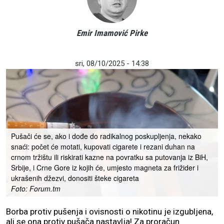
Emir Imamović Pirke
sri, 08/10/2025 - 14:38
Pušači će se, ako i dođe do radikalnog poskupljenja, nekako
snaći: počet će motati, kupovati cigarete i rezani duhan na
crnom tržištu ili riskirati kazne na povratku sa putovanja iz BiH,
Srbije, i Crne Gore iz kojih će, umjesto magneta za frižider i
ukrašenih džezvi, donositi šteke cigareta
Foto: Forum.tm
Borba protiv pušenja i ovisnosti o nikotinu je izgubljena,
ali se ona protiv pušača nastavlja! Za proračun