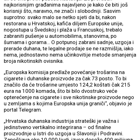
najkorisnijim građanima najavljeno je kako će biti još
korisniji što, naravno, ne znači i slobodniji. Sasvim
suprotno: svako malo se netko sjeti da bi, nakon
restorana u Hrvatskoj, kafića diljem Europske unije,
nogostupa u Švedskoj i plaža u Francuskoj, trebalo
zabraniti pušenje u automobilima, stanovima, po
šumama i gorama… O potpunoj zabrani sadnje, uzgoja i
prerade duhana, te legalne prodaje se ne razmišlja, iako
nema, jednostavno nema učinkovitije metode smanjenja
broja nikotinskih ovisnika.
„Europska komisija predlaže povećanje trošarina na
cigarete i duhanske proizvode za čak 73 posto. To bi
značilo da će trošarine umjesto 124,2 koštati čak 215
eura na 1000 komada, što bi bilo dvostruko veće
opterećenje na cigarete i sve nikotinske proizvode nego
u zemljama s kojima Europska unija graniči“, objavio je
portal Telegram.
„Hrvatska duhanska industrija strateški je važna i
jedinstveno vertikalno integrirana – od finalne
proizvodnje u Istri do uzgoja u Slavoniji i Podravini.
Zapošljava oko 10.000 ljudi, izvoz doseže 400 milijuna