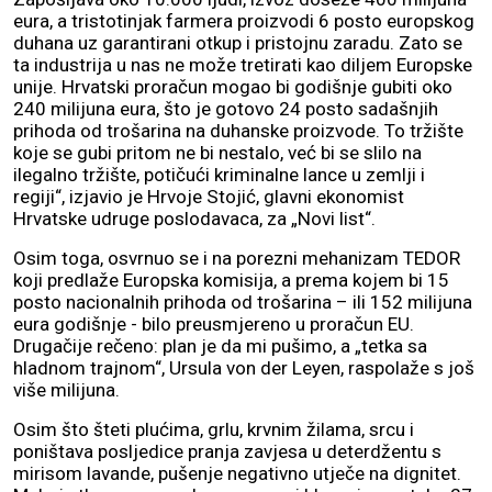
eura, a tristotinjak farmera proizvodi 6 posto europskog
duhana uz garantirani otkup i pristojnu zaradu. Zato se
ta industrija u nas ne može tretirati kao diljem Europske
unije. Hrvatski proračun mogao bi godišnje gubiti oko
240 milijuna eura, što je gotovo 24 posto sadašnjih
prihoda od trošarina na duhanske proizvode. To tržište
koje se gubi pritom ne bi nestalo, već bi se slilo na
ilegalno tržište, potičući kriminalne lance u zemlji i
regiji“, izjavio je Hrvoje Stojić, glavni ekonomist
Hrvatske udruge poslodavaca, za „Novi list“.
Osim toga, osvrnuo se i na porezni mehanizam TEDOR
koji predlaže Europska komisija, a prema kojem bi 15
posto nacionalnih prihoda od trošarina – ili 152 milijuna
eura godišnje - bilo preusmjereno u proračun EU.
Drugačije rečeno: plan je da mi pušimo, a „tetka sa
hladnom trajnom“, Ursula von der Leyen, raspolaže s još
više milijuna.
Osim što šteti plućima, grlu, krvnim žilama, srcu i
poništava posljedice pranja zavjesa u deterdžentu s
mirisom lavande, pušenje negativno utječe na dignitet.