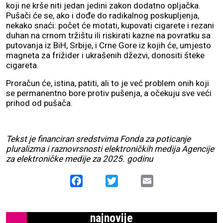
koji ne krše niti jedan jedini zakon dodatno opljačka.
Pušači će se, ako i dođe do radikalnog poskupljenja,
nekako snaći: počet će motati, kupovati cigarete i rezani
duhan na crnom tržištu ili riskirati kazne na povratku sa
putovanja iz BiH, Srbije, i Crne Gore iz kojih će, umjesto
magneta za frižider i ukrašenih džezvi, donositi šteke
cigareta.
Proračun će, istina, patiti, ali to je već problem onih koji
se permanentno bore protiv pušenja, a očekuju sve veći
prihod od pušača.
Tekst je financiran sredstvima Fonda za poticanje
pluralizma i raznovrsnosti elektroničkih medija Agencije
za elektroničke medije za 2025. godinu
Facebook
Twitter
Email
najnovije