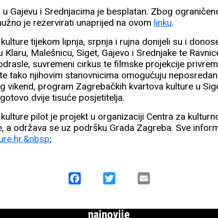
 Gajevu i Srednjacima je besplatan. Zbog ograničeno
nužno je rezervirati unaprijed na ovom
linku
.
ulture tijekom lipnja, srpnja i rujna donijeli su i dono
 Klaru, Malešnicu, Siget, Gajevo i Srednjake te Ravnice
 odrasle, suvremeni cirkus te filmske projekcije privre
te tako njihovim stanovnicima omogućuju neposredan 
g vikend, program Zagrebačkih kvartova kulture u Sige
otovo dvije tisuće posjetitelja.
kulture pilot je projekt u organizaciji Centra za kultur
re, a održava se uz podršku Grada Zagreba. Sve infor
ure.hr.&nbsp
;
Facebook
Twitter
Email
najnovije