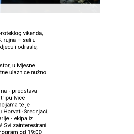
proteklog vikenda,
 rujna – seli u
djecu i odrasle,
ostor, u Mjesne
tne ulaznice nužno
đima - predstava
tripu Ivice
cijama te je
u Horvati-Srednjaci.
ije - ekipa iz
 Svi zainteresirani
 program od 19:00