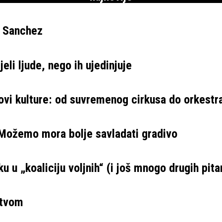
e Sanchez
eli ljude, nego ih ujedinjuje
ovi kulture: od suvremenog cirkusa do orkestr
 Možemo mora bolje savladati gradivo
u u „koaliciju voljnih“ (i još mnogo drugih pita
stvom