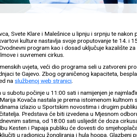
a, Svete Klare i Malešnice u lipnju i srpnju te nakon 
vartovi kulture nastavlja svoje proputovanje te 14. i 15.
Dvodnevni program kao i dosad uključuje kazalište za 
ilmove i suvremeni cirkus.
menskih uvjeta, veći dio programa seli u zatvoreni pr
njaci te Gajevo. Zbog ograničenog kapaciteta, bespla
ijed na
službenoj web stranici
.
m u subotu počinje u 11:00 sati i namijenjen je najmla
i Marija Kovača nastala je prema istoimenom kultnom s
odinama izlazio u Sportskim novostima i drugim publika
 čitatelja. Predstava će biti izvedena u Mjesnom odbor
dnevnim satima, od 18:00 sati uslijedit će doza cirkusar
dbu Kesten i Papaja publiku će dovesti do smjehoplača!
ljučiti u radionicu žongliranja i hula hoopa. Glazbeni