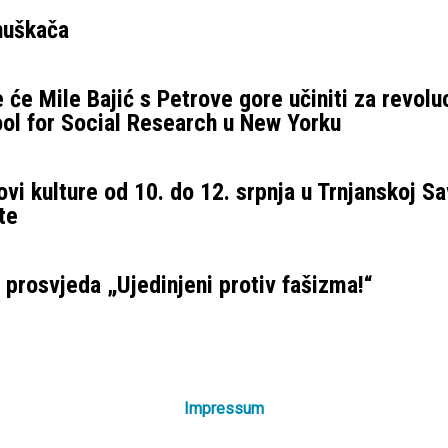
 huškača
 će Mile Bajić s Petrove gore učiniti za revolu
ol for Social Research u New Yorku
vi kulture od 10. do 12. srpnja u Trnjanskoj Sa
te
prosvjeda „Ujedinjeni protiv fašizma!“
Impressum