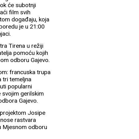
dok će subotnji
aći film svih
nitom događaju, koja
poredu je u 21:00
jaci.
a Tirena u režiji
atelja pomoću kojih
esnom odboru Gajevo.
om: francuska trupa
 tri temeljna
nuti popularni
 svojim gerilskim
odbora Gajevo.
 projektom Josipe
odnose rastvara
na u Mjesnom odboru