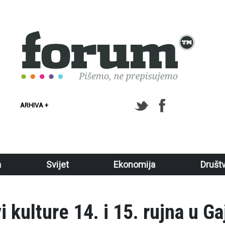
ARHIVA +
a
Svijet
Ekonomija
Društ
 kulture 14. i 15. rujna u G