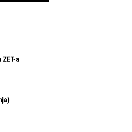
a ZET-a
nja)