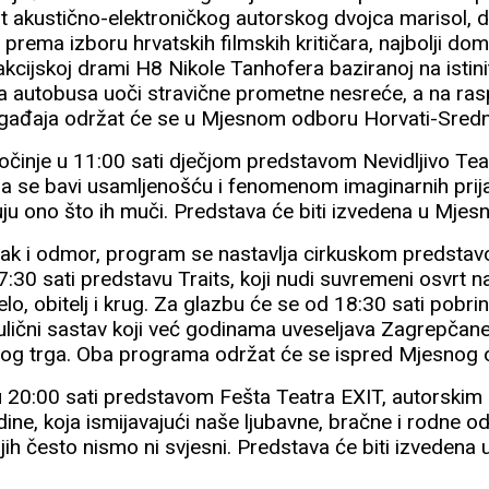
rt akustično-elektroničkog autorskog dvojca marisol, 
 prema izboru hrvatskih filmskih kritičara, najbolji dom
akcijskoj drami H8 Nikole Tanhofera baziranoj na isti
ka autobusa uoči stravične prometne nesreće, a na ras
ogađaja održat će se u Mjesnom odboru Horvati-Sredn
činje u 11:00 sati dječjom predstavom Nevidljivo Teatr
ja se bavi usamljenošću i fenomenom imaginarnih prij
ju ono što ih muči. Predstava će biti izvedena u Mj
ak i odmor, program se nastavlja cirkuskom predstav
30 sati predstavu Traits, koji nudi suvremeni osvrt na
elo, obitelj i krug. Za glazbu će se od 18:30 sati pobri
ični sastav koji već godinama uveseljava Zagrepčane
nog trga. Oba programa održat će se ispred Mjesnog 
 20:00 sati predstavom Fešta Teatra EXIT, autorskim
ine, koja ismijavajući naše ljubavne, bračne i rodne 
ojih često nismo ni svjesni. Predstava će biti izvede