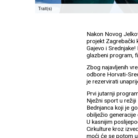
Trait(s)
Nakon Novog Jelkovc
projekt Zagrebački k
Gajevo i Srednjake! 
glazbeni program, f
Zbog najavljenih vre
odbore Horvati-Sred
je rezervirati unapr
Prvi jutarnji progra
Nježni sport u režij
Bednjanca koji je g
obilježio generacije
U kasnijim poslijepo
Cirkulture kroz izve
moći će se potom uk