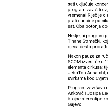
sati uključuje konce
program završiti uz,
vremena! Riječ je o 
prati sudbine putni
sat. Oba potonja d
Nedjeljni program po
Tihane Strmečki, ko
djeca često prorađu
Nakon pauze za ruč
SCOM izvest će u 17:
elementa cirkusa: tij
JeboTon Ansambl, ul
svirkama kod Cvjet
Program završava u
Anković i Josipa Led
brojne stereotipe k
Gajevo.