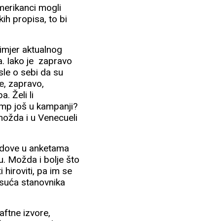
Amerikanci mogli
ih propisa, to bi
rimjer aktualnog
a. Iako je zapravo
sle o sebi da su
je, zapravo,
a. Želi li
ump još u kampanji?
možda i u Venecueli
bodove u anketama
. Možda i bolje što
i hiroviti, pa im se
isuća stanovnika
aftne izvore,