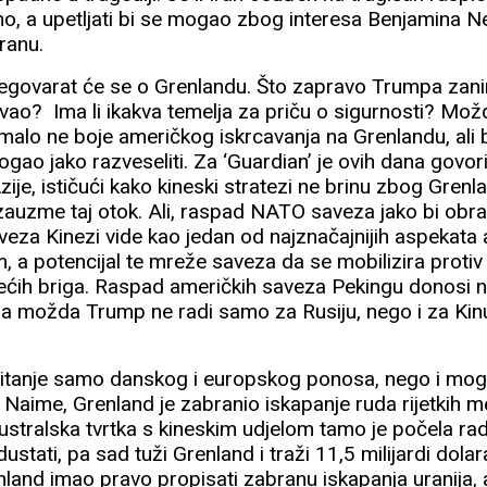
atno, a upetljati bi se mogao zbog interesa Benjamina 
Iranu.
govarat će se o Grenlandu. Što zapravo Trumpa zan
zvao? Ima li ikakva temelja za priču o sigurnosti? Možda 
malo ne boje američkog iskrcavanja na Grenlandu, ali 
gao jako razveseliti. Za ‘Guardian’ je ovih dana govor
zije, ističući kako kineski stratezi ne brinu zbog Grenl
auzme taj otok. Ali, raspad NATO saveza jako bi obr
eza Kinezi vide kao jedan od najznačajnijih aspekata
 a potencijal te mreže saveza da se mobilizira protiv 
ećih briga. Raspad američkih saveza Pekingu donosi niz
 da možda Trump ne radi samo za Rusiju, nego i za Kin
e pitanje samo danskog i europskog ponosa, nego i m
t. Naime, Grenland je zabranio iskapanje ruda rijetkih me
Australska tvrtka s kineskim udjelom tamo je počela radi
ustati, pa sad tuži Grenland i traži 11,5 milijardi dola
enland imao pravo propisati zabranu iskapanja uranija, a