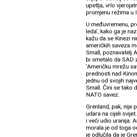
upetlja, vrlo vjeroj
promjenu režima u 
U međuvremenu, pre
leda', kako ga je na
kažu da se Kinezi ni
američkih saveza mo
Small, poznavatelj A
bi smetalo da SAD z
'Američku mrežu sav
prednosti nad Kinom,
jednu od svojih najv
Small. Čini se tako
NATO savez.
Grenland, pak, nij
udara na cijeli svije
i veći udio uranija. 
morala je od toga od
je odlučila da je Gr