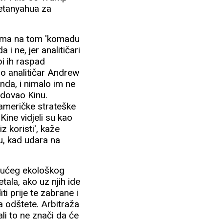
Netanyahua za
ima na tom 'komadu
i ne, jer analitičari
bi ih raspad
io analitičar Andrew
anda, i nimalo im ne
adovao Kinu.
 američke strateške
Kine vidjeli su kao
 koristi', kaže
u, kad udara na
ogućeg ekološkog
tala, ako uz njih ide
ti prije te zabrane i
ra odštete. Arbitraža
li to ne znači da će