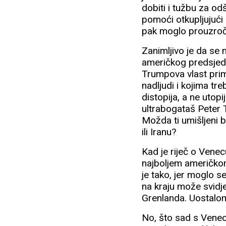
dobiti i tužbu za od
pomoći otkupljujući 
pak moglo prouzročit
Zanimljivo je da se 
američkog predsjedn
Trumpova vlast primj
nadljudi i kojima tre
distopija, a ne utopij
ultrabogataš Peter 
Možda ti umišljeni b
ili Iranu?
Kad je riječ o Venec
najboljem američko
je tako, jer moglo se 
na kraju može svidj
Grenlanda. Uostalom
No, što sad s Venecu