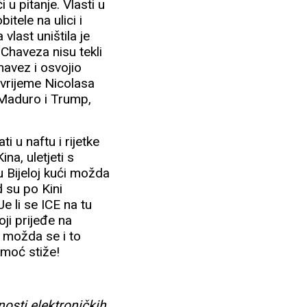
 u pitanje. Vlasti u
itele na ulici i
 vlast uništila je
a Chaveza nisu tekli
havez i osvojio
a vrijeme Nicolasa
 Maduro i Trump,
i u naftu i rijetke
ina, uletjeti s
u Bijeloj kući možda
 su po Kini
e li se ICE na tu
ji prijeđe na
, možda se i to
omoć stiže!
nosti elektroničkih