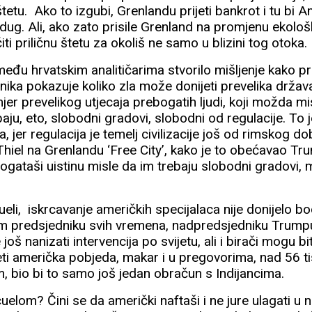
štetu. Ako to izgubi, Grenlandu prijeti bankrot i tu bi 
dug. Ali, ako zato prisile Grenland na promjenu ekološk
i priličnu štetu za okoliš ne samo u blizini tog otoka.
među hrvatskim analitičarima stvorilo mišljenje kako p
ika pokazuje koliko zla može donijeti prevelika držav
er prevelikog utjecaja prebogatih ljudi, koji možda mi
baju, eto, slobodni gradovi, slobodni od regulacije. To 
a, jer regulacija je temelj civilizacije još od rimskog dob
Thiel na Grenlandu ‘Free City’, kako je to obećavao Tr
ogataši uistinu misle da im trebaju slobodni gradovi, 
ueli, iskrcavanje američkih specijalaca nije donijelo 
m predsjedniku svih vremena, nadpredsjedniku Trumpu
još nanizati intervencija po svijetu, ali i birači mogu bit
eti američka pobjeda, makar i u pregovorima, nad 56 t
, bio bi to samo još jedan obračun s Indijancima.
elom? Čini se da američki naftaši i ne jure ulagati u n