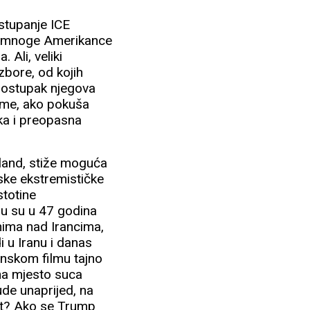
ostupanje ICE
oge mnoge Amerikance
 Ali, veliki
zbore, od kojih
 postupak njegova
tome, ako pokuša
ika i preopasna
nland, stiže moguća
nske ekstremističke
stotine
anu su u 47 godina
činima nad Irancima,
i u Iranu i danas
anskom filmu tajno
 na mjesto suca
ude unaprijed, na
plet? Ako se Trump