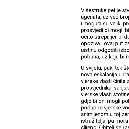
Višestruke petlje st
agenata, uz već bro
i mogući su veliki pr
prosvjedi bi mogli 
očito strepi, jer b
opoziva i ovaj put z
uistinu odgoditi izb
pobuna, uz koju bi m
U svijetu, pak, tek 
nova eskalacija u Ir
vjerske vlasti činil
prosvjednika, vanjsk
vjerske vlasti stotin
gdje bi oni mogli po
podupire vjerske vo
snimljenom u toj zem
istražitelja, pa mor
slijepo. Obitelj se 