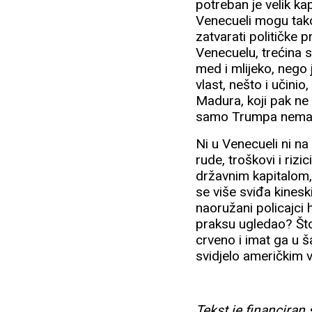
potreban je velik kap
Venecueli mogu tako 
zatvarati političke p
Venecuelu, trećina st
med i mlijeko, nego 
vlast, nešto i učini
Madura, koji pak ne
samo Trumpa nema 
Ni u Venecueli ni na
rude, troškovi i rizi
državnim kapitalom,
se više sviđa kines
naoružani policajci 
praksu ugledao? Što
crveno i imat ga u š
svidjelo američkim 
Tekst je financiran