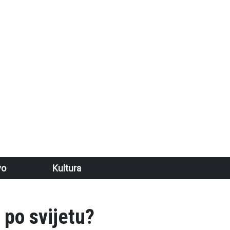
vo
Kultura
 po svijetu?