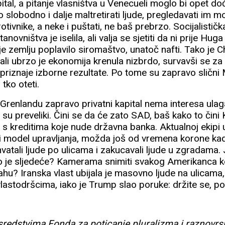
ital, a pitanje vlasništva u Venecueli moglo bi opet doći
slobodno i dalje maltretirati ljude, pregledavati im mob
rotivnike, a neke i puštati, ne baš prebrzo. Socijalistička
anovništva je iselila, ali valja se sjetiti da ni prije Hug
je zemlju poplavilo siromaštvo, unatoč nafti. Tako je C
o, ali ubrzo je ekonomija krenula nizbrdo, survavši se z
 priznaje izborne rezultate. Po tome su zapravo slični
tko oteti.
 Grenlandu zapravo privatni kapital nema interesa ulagat
ci su preveliki. Čini se da će zato SAD, baš kako to čini K
 s kreditima koje nude državna banka. Aktualnoj ekipi 
ki model upravljanja, možda još od vremena korone kad
hvatali ljude po ulicama i zakucavali ljude u zgradama. J
 je sljedeće? Kamerama snimiti svakog Amerikanca ko
ahu? Iranska vlast ubijala je masovno ljude na ulicama
vlastodršcima, iako je Trump slao poruke: držite se, p
 sredstvima Fonda za poticanje pluralizma i raznovrs