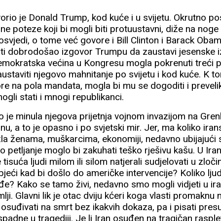
vorio je Donald Trump, kod kuće i u svijetu. Okrutno p
jne poteze koji bi mogli biti protuustavni, diže na n
osvjedi, o tome već govore i Bill Clinton i Barack Obama.
biti dobrodošao izgovor Trumpu da zaustavi jesenske i
i demokratska većina u Kongresu mogla pokrenuti treći
austaviti njegovo mahnitanje po svijetu i kod kuće. K 
ore na pola mandata, mogla bi mu se dogoditi i prevel
ogli stati i mnogi republikanci.
što je minula njegova prijetnja vojnom invazijom na Gre
anu, a to je opasno i po svjetski mir. Jer, ma koliko ira
e zla ženama, muškarcima, ekonomiji, nedavno ubijajući 
o petljanje moglo bi zakuhati teško rješivu kašu. U Ir
e tisuća ljudi milom ili silom natjerali sudjelovati u zlo
bjeći kad bi došlo do američke intervencije? Koliko ljud
đe? Kako se tamo živi, nedavno smo mogli vidjeti u ir
lji. Glavni lik je otac dviju kćeri koga vlasti promaknu
a osuđivati na smrt bez ikakvih dokaza, pa i pisati pres
raspadne u tragediji. Je li Iran osuđen na tragičan ras