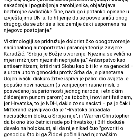
sakaćenja i pogubljenja zarobljenika, objašnjava
bezbrojne sadističke čine, nadugo i potanko opisane u
izvještajima UN-a, to htijenje da se posve uništi onog
drugog, da se zbriše s lica zemlje čak i uspomena na
njegovo postojanje."
Viktimologiji se pridružuje dolorističko obogotvorenje
nacionalnog autoportreta i paranoja teorija zavjere.
Karadžić: "Srbija je Božje stvorenje. Njezina se veličina
mjeri mržnjom njezinih neprijatelja." Antisrpstvo kao
antisemitizam; kritizirati Slobu kao biti kriv za genocid –
a urota u tom genocidu protiv Srba da je planetarna.
Ucjenjivački diskurs žrtve isprva je palio: dio svijeta je
popušio novi nacizam (s varijacijom rasne misli, o
posvećenoj superiornosti jednog naroda, i etničkim
čišćenjem punom parom) za tobožnji novi antifašizam,
jer Hrvatska, to je NDH, dakle
to
su nacisti – pa je čak i
Mitterand izjavljivao da je "Hrvatska pripadala
nacističkom bloku, a Srbija nije", ili Warren Christopher
da bi ono što četnici rade po Hrvatskoj i BiH doduše
davalo na holokaust, ali da nije nikad čuo "govoriti o
genocidu što bi ga Židovi počinili nad njemačkim