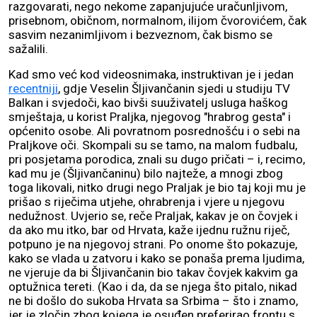
razgovarati, nego nekome zapanjujuće uračunljivom,
prisebnom, običnom, normalnom, ilijom čvorovićem, čak
sasvim nezanimljivom i bezveznom, čak bismo se
sažalili.
Kad smo već kod videosnimaka, instruktivan je i jedan
recentniji
, gdje Veselin Šljivančanin sjedi u studiju TV
Balkan i svjedoči, kao bivši suuživatelj usluga haškog
smještaja, u korist Praljka, njegovog "hrabrog gesta" i
općenito osobe. Ali povratnom posrednošću i o sebi na
Praljkove oči. Skompali su se tamo, na malom fudbalu,
pri posjetama porodica, znali su dugo pričati – i, recimo,
kad mu je (Šljivančaninu) bilo najteže, a mnogi zbog
toga likovali, nitko drugi nego Praljak je bio taj koji mu je
prišao s riječima utjehe, ohrabrenja i vjere u njegovu
nedužnost. Uvjerio se, reče Praljak, kakav je on čovjek i
da ako mu itko, bar od Hrvata, kaže ijednu ružnu riječ,
potpuno je na njegovoj strani. Po onome što pokazuje,
kako se vlada u zatvoru i kako se ponaša prema ljudima,
ne vjeruje da bi Šljivančanin bio takav čovjek kakvim ga
optužnica tereti. (Kao i da, da se njega što pitalo, nikad
ne bi došlo do sukoba Hrvata sa Srbima – što i znamo,
jer je zločin zbog kojega je osuđen preferirao frontu s