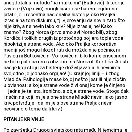
anegdotalnu metodu "na majke mi" (Butković) ili teoriju
zavjere (Vojković), mogli bismo se barem legitimno
pitati: je li recentna nacionalna histerija oko Praljka
izrasla na tom diskursu, tj. vjerovanju da nevin zato što
nije kriv, a ne nevin iako kriv? Nije izrasla, ne! Kako
znamo? Zbog Norca (prvo smo svi Norac bili), zbog
Kordića i tolikih drugih iz protočnog bojlera tople vode
hipokrizije strana voda. Ako oko Praljka korporativni
mediji još mogu filozofirati da možda nije počinio, ni
Paviću ni Butkoviću ni Vojkoviću ni bilo kome prisebnom
ne bi to palo na um s obzirom na Norca ili Kordića. A duh
nacije koji stoji iza histerije doživljavanja ih nevinima
svejedno je jednako orgijao! (U krajnjoj liniji – i zbog
Mladića. Psihologija mase kojoj nešto jest ili nije zločin
u ovisnosti s koje strane vode živi onaj kome je činjeno
– jedna je te ista, ironično, s obje strane vode. Stoga čak
i način na koji im je s one strane Mladić nevin, iako jasno
kriv, potvrđuje i da im je s ove strane Praljak nevin
neovisno o tome da li kriv.)
PITANJE KRIVNJE
Po završetku Drugog svjetskog rata među Nijemcima je