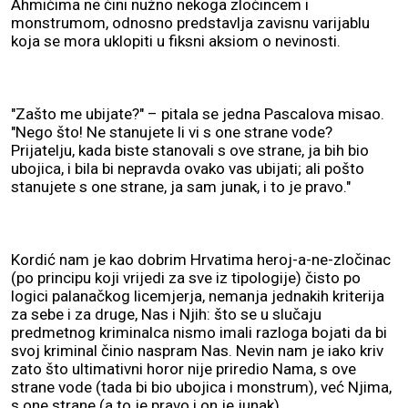
Ahmićima ne čini nužno nekoga zločincem i
monstrumom, odnosno predstavlja zavisnu varijablu
koja se mora uklopiti u fiksni aksiom o nevinosti.
"Zašto me ubijate?" – pitala se jedna Pascalova misao.
"Nego što! Ne stanujete li vi s one strane vode?
Prijatelju, kada biste stanovali s ove strane, ja bih bio
ubojica, i bila bi nepravda ovako vas ubijati; ali pošto
stanujete s one strane, ja sam junak, i to je pravo."
Kordić nam je kao dobrim Hrvatima heroj-a-ne-zločinac
(po principu koji vrijedi za sve iz tipologije) čisto po
logici palanačkog licemjerja, nemanja jednakih kriterija
za sebe i za druge, Nas i Njih: što se u slučaju
predmetnog kriminalca nismo imali razloga bojati da bi
svoj kriminal činio naspram Nas. Nevin nam je iako kriv
zato što ultimativni horor nije priredio Nama, s ove
strane vode (tada bi bio ubojica i monstrum), već Njima,
s one strane (a to je pravo i on je junak).