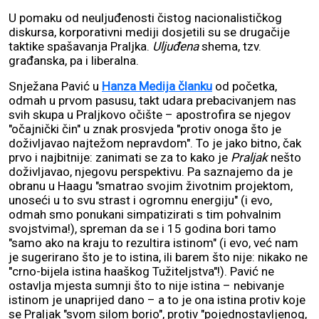
U pomaku od neuljuđenosti čistog nacionalističkog
diskursa, korporativni mediji dosjetili su se drugačije
taktike spašavanja Praljka.
Uljuđena
shema, tzv.
građanska, pa i liberalna.
Snježana Pavić u
Hanza Medija članku
od početka,
odmah u prvom pasusu, takt udara prebacivanjem nas
svih skupa u Praljkovo očište – apostrofira se njegov
"očajnički čin" u znak prosvjeda "protiv onoga što je
doživljavao najtežom nepravdom". To je jako bitno, čak
prvo i najbitnije: zanimati se za to kako je
Praljak
nešto
doživljavao, njegovu perspektivu. Pa saznajemo da je
obranu u Haagu "smatrao svojim životnim projektom,
unoseći u to svu strast i ogromnu energiju" (i evo,
odmah smo ponukani simpatizirati s tim pohvalnim
svojstvima!), spreman da se i 15 godina bori tamo
"samo ako na kraju to rezultira istinom" (i evo, već nam
je sugerirano što je to istina, ili barem što nije: nikako ne
"crno-bijela istina haaškog Tužiteljstva"!). Pavić ne
ostavlja mjesta sumnji što to nije istina – nebivanje
istinom je unaprijed dano – a to je ona istina protiv koje
se Praljak "svom silom borio", protiv "pojednostavljenog,