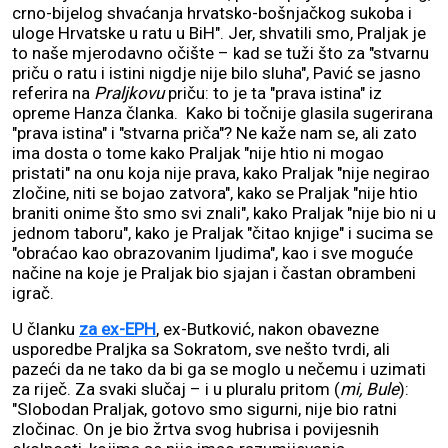
crno-bijelog shvaćanja hrvatsko-bošnjačkog sukoba i
uloge Hrvatske u ratu u BiH". Jer, shvatili smo, Praljak je
to naše mjerodavno očište – kad se tuži što za "stvarnu
priču o ratu i istini nigdje nije bilo sluha", Pavić se jasno
referira na
Praljkovu
priču: to je ta "prava istina" iz
opreme Hanza članka. Kako bi točnije glasila sugerirana
"prava istina" i "stvarna priča"? Ne kaže nam se, ali zato
ima dosta o tome kako Praljak "nije htio ni mogao
pristati" na onu koja nije prava, kako Praljak "nije negirao
zločine, niti se bojao zatvora", kako se Praljak "nije htio
braniti onime što smo svi znali", kako Praljak "nije bio ni u
jednom taboru", kako je Praljak "čitao knjige" i sucima se
"obraćao kao obrazovanim ljudima", kao i sve moguće
načine na koje je Praljak bio sjajan i častan obrambeni
igrač.
U članku
za ex-EPH
, ex-Butković, nakon obavezne
usporedbe Praljka sa Sokratom, sve nešto tvrdi, ali
pazeći da ne tako da bi ga se moglo u nečemu i uzimati
za riječ. Za svaki slučaj – i u pluralu pritom (
mi, Bule
):
"Slobodan Praljak, gotovo smo sigurni, nije bio ratni
zločinac. On je bio žrtva svog hubrisa i povijesnih