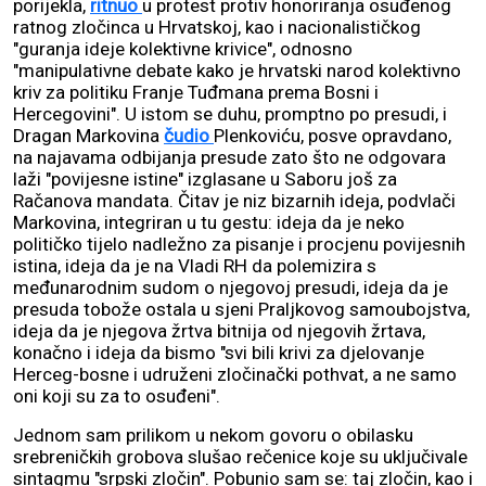
porijekla,
ritnuo
u protest protiv honoriranja osuđenog
ratnog zločinca u Hrvatskoj, kao i nacionalističkog
"guranja ideje kolektivne krivice", odnosno
"manipulativne debate kako je hrvatski narod kolektivno
kriv za politiku Franje Tuđmana prema Bosni i
Hercegovini". U istom se duhu, promptno po presudi, i
Dragan Markovina
čudio
Plenkoviću, posve opravdano,
na najavama odbijanja presude zato što ne odgovara
laži "povijesne istine" izglasane u Saboru još za
Račanova mandata. Čitav je niz bizarnih ideja, podvlači
Markovina, integriran u tu gestu: ideja da je neko
političko tijelo nadležno za pisanje i procjenu povijesnih
istina, ideja da je na Vladi RH da polemizira s
međunarodnim sudom o njegovoj presudi, ideja da je
presuda tobože ostala u sjeni Praljkovog samoubojstva,
ideja da je njegova žrtva bitnija od njegovih žrtava,
konačno i ideja da bismo "svi bili krivi za djelovanje
Herceg-bosne i udruženi zločinački pothvat, a ne samo
oni koji su za to osuđeni".
Jednom sam prilikom u nekom govoru o obilasku
srebreničkih grobova slušao rečenice koje su uključivale
sintagmu "srpski zločin". Pobunio sam se: taj zločin, kao i