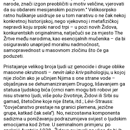
narode, znači izgon preobličiti u motiv veličine, vjerovati
da su obdareni mesijanskim pozivom." Velikosrpsko
ratno huškanje usidruje se u tom narativu o ne čak nekoj
konkretnoj historijskoj, nego vjekovnoj i metafizičkoj
nepravdi koju srpski narod trpi – u pozi novih Židova,
konkurentskih originalnima, natječući se za mjesto The
Žrtve među narodima, kao esencijalnih mučenika – da bi
osiguravalo unaprijed moralnu nadmoćnost,
samopravednost u masovnom zločinu što će ga
poduzeti.
Pristajanje velikog broja ljudi uz genocide i druge oblike
masovne okrutnosti –
nevin iako kriv
psihologiju, u kojoj
nije zločin ako je učinjen Njima s one strane vode –
objašnjava se dehumaniziranjem Drugog, lišavanjem ga
statusa ljudskog bića (crnci nam mogu biti robovi jer
nisu stvarno ljudi, više polu-životinje, Židovi ili Srbi su
gamad, štetočine koje nije šteta, itd.; Lévi-Strauss:
"čovječanstvo prestaje na granici plemena, jezične
grupe, katkad čak sela"). No, neizostavna komponenta
sadizma u ponižavanju podrazumijeva svijest o ljudskim
emocijama kod žrtve. U seminalnom primjeru: po