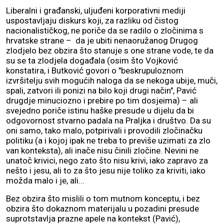
Liberalni i građanski, uljuđeni korporativni mediji
uspostavljaju diskurs koji, za razliku od čistog
nacionalističkog, ne poriče da se radilo o zločinima s
hrvatske strane – da je ubiti nenaoružanog Drugog
zlodjelo bez obzira što stanuje s one strane vode, te da
su se ta zlodjela događala (osim što Vojković
konstatira, i Butković govori o "beskrupuloznom
izvršitelju svih mogućih naloga da se nekoga ubije, muči,
spali, zatvori ili ponizi na bilo koji drugi način", Pavić
drugdje minuciozno i prebire po tim dosjeima) – ali
svejedno poriče istinu haške presude u dijelu da bi
odgovornost stvarno padala na Praljka i društvo. Da su
oni samo, tako malo, potpirivali i provodili zločinačku
politiku (a i kojoj ipak ne treba to previše uzimati za zlo
van konteksta), ali inače nisu činili zločine. Nevini ne
unatoč krivici, nego zato što nisu krivi, iako zapravo za
nešto i jesu, ali to za što jesu nije toliko za kriviti, iako
možda malo i je, ali...
Bez obzira što mislili o tom mutnom konceptu, i bez
obzira što dokaznom materijalu u pozadini presude
suprotstavlja prazne apele na kontekst (Pavić),