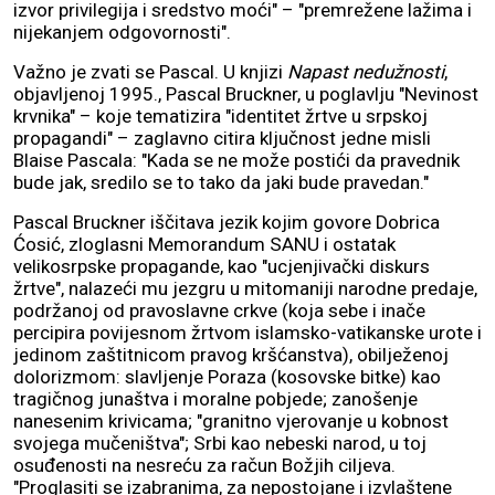
izvor privilegija i sredstvo moći" – "premrežene lažima i
nijekanjem odgovornosti".
Važno je zvati se Pascal. U knjizi
Napast nedužnosti
,
objavljenoj 1995., Pascal Bruckner, u poglavlju "Nevinost
krvnika" – koje tematizira "identitet žrtve u srpskoj
propagandi" – zaglavno citira ključnost jedne misli
Blaise Pascala: "Kada se ne može postići da pravednik
bude jak, sredilo se to tako da jaki bude pravedan."
Pascal Bruckner iščitava jezik kojim govore Dobrica
Ćosić, zloglasni Memorandum SANU i ostatak
velikosrpske propagande, kao "ucjenjivački diskurs
žrtve", nalazeći mu jezgru u mitomaniji narodne predaje,
podržanoj od pravoslavne crkve (koja sebe i inače
percipira povijesnom žrtvom islamsko-vatikanske urote i
jedinom zaštitnicom pravog kršćanstva), obilježenoj
dolorizmom: slavljenje Poraza (kosovske bitke) kao
tragičnog junaštva i moralne pobjede; zanošenje
nanesenim krivicama; "granitno vjerovanje u kobnost
svojega mučeništva"; Srbi kao nebeski narod, u toj
osuđenosti na nesreću za račun Božjih ciljeva.
"Proglasiti se izabranima, za nepostojane i izvlaštene