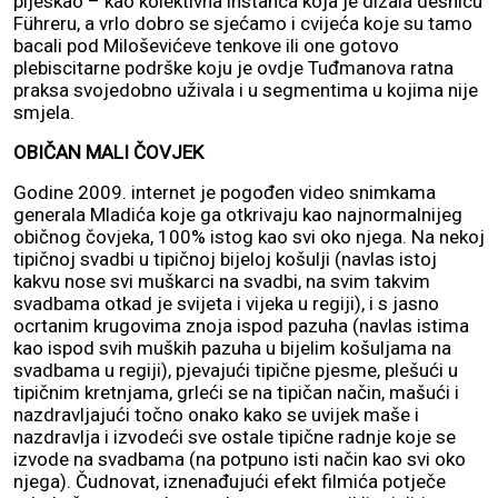
pljeskao – kao kolektivna instanca koja je dizala desnicu
Führeru, a vrlo dobro se sjećamo i cvijeća koje su tamo
bacali pod Miloševićeve tenkove ili one gotovo
plebiscitarne podrške koju je ovdje Tuđmanova ratna
praksa svojedobno uživala i u segmentima u kojima nije
smjela.
OBIČAN MALI ČOVJEK
Godine 2009. internet je pogođen video snimkama
generala Mladića koje ga otkrivaju kao najnormalnijeg
običnog čovjeka, 100% istog kao svi oko njega. Na nekoj
tipičnoj svadbi u tipičnoj bijeloj košulji (navlas istoj
kakvu nose svi muškarci na svadbi, na svim takvim
svadbama otkad je svijeta i vijeka u regiji), i s jasno
ocrtanim krugovima znoja ispod pazuha (navlas istima
kao ispod svih muških pazuha u bijelim košuljama na
svadbama u regiji), pjevajući tipične pjesme, plešući u
tipičnim kretnjama, grleći se na tipičan način, mašući i
nazdravljajući točno onako kako se uvijek maše i
nazdravlja i izvodeći sve ostale tipične radnje koje se
izvode na svadbama (na potpuno isti način kao svi oko
njega). Čudnovat, iznenađujući efekt filmića potječe