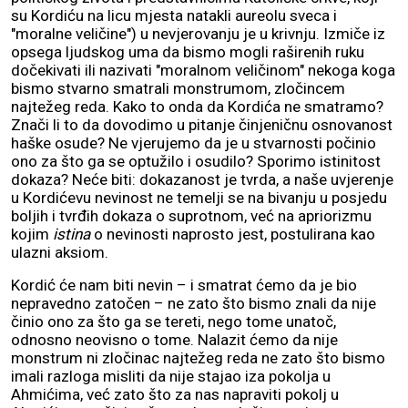
su Kordiću na licu mjesta natakli aureolu sveca i
"moralne veličine") u nevjerovanju je u krivnju. Izmiče iz
opsega ljudskog uma da bismo mogli raširenih ruku
dočekivati ili nazivati "moralnom veličinom" nekoga koga
bismo stvarno smatrali monstrumom, zločincem
najtežeg reda. Kako to onda da Kordića ne smatramo?
Znači li to da dovodimo u pitanje činjeničnu osnovanost
haške osude? Ne vjerujemo da je u stvarnosti počinio
ono za što ga se optužilo i osudilo? Sporimo istinitost
dokaza? Neće biti: dokazanost je tvrda, a naše uvjerenje
u Kordićevu nevinost ne temelji se na bivanju u posjedu
boljih i tvrđih dokaza o suprotnom, već na apriorizmu
kojim
istina
o nevinosti naprosto jest, postulirana kao
ulazni aksiom.
Kordić će nam biti nevin – i smatrat ćemo da je bio
nepravedno zatočen – ne zato što bismo znali da nije
činio ono za što ga se tereti, nego tome unatoč,
odnosno neovisno o tome. Nalazit ćemo da nije
monstrum ni zločinac najtežeg reda ne zato što bismo
imali razloga misliti da nije stajao iza pokolja u
Ahmićima, već zato što za nas napraviti pokolj u