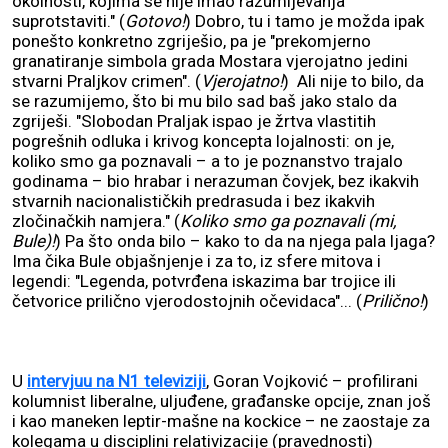
okolnosti, kojima se nije imao razumijevanja
suprotstaviti." (
Gotovo!
) Dobro, tu i tamo je možda ipak
ponešto konkretno zgriješio, pa je "prekomjerno
granatiranje simbola grada Mostara vjerojatno jedini
stvarni Praljkov crimen". (
Vjerojatno!
) Ali nije to bilo, da
se razumijemo, što bi mu bilo sad baš jako stalo da
zgriješi. "Slobodan Praljak ispao je žrtva vlastitih
pogrešnih odluka i krivog koncepta lojalnosti: on je,
koliko smo ga poznavali – a to je poznanstvo trajalo
godinama – bio hrabar i nerazuman čovjek, bez ikakvih
stvarnih nacionalističkih predrasuda i bez ikakvih
zločinačkih namjera." (
Koliko smo ga poznavali (mi,
Bule)!
) Pa što onda bilo – kako to da na njega pala ljaga?
Ima čika Bule objašnjenje i za to, iz sfere mitova i
legendi: "Legenda, potvrđena iskazima bar trojice ili
četvorice prilično vjerodostojnih očevidaca"... (
Prilično!
)
U
intervjuu na N1 televiziji
, Goran Vojković – profilirani
kolumnist liberalne, uljuđene, građanske opcije, znan još
i kao maneken leptir-mašne na kockice – ne zaostaje za
kolegama u disciplini relativizacije (pravednosti)