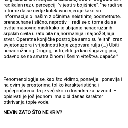
radikalan rez u percepciji "vijesti s bojišnice": "ne radi se
o tome da se ovdje kolektivno vjeruje kako su
informacije o 'našim zločinima' neistinite, podmetnute,
prenapuhane i slično, naprotiv – radi se o tome da se
ovdje masovno misli kako je ubijanje nenaoružanih
srpskih civila u ratu bila najnormalnija i najpoželjnija
stvar. Operetne konjičke postrojbe samo su 'elitni' izraz
svjetonazora i vrijednosti koje zagovara rulja (...) Ubiti
nenaoružanog Drugog, ustrijeliti ga kao šugavog psa,
odavno se ne smatra činom lišenim viteštva, dapače."
Fenomenologija se, kao što vidimo, ponavlja i ponavlja i
na ovim je prostorima toliko karakteristična i
općeproširena da je već skoro dosadna za navoditi –
opisivati je još jednom imalo bi danas karakter
otkrivanja tople vode.
NEVIN ZATO ŠTO NE KRIV?