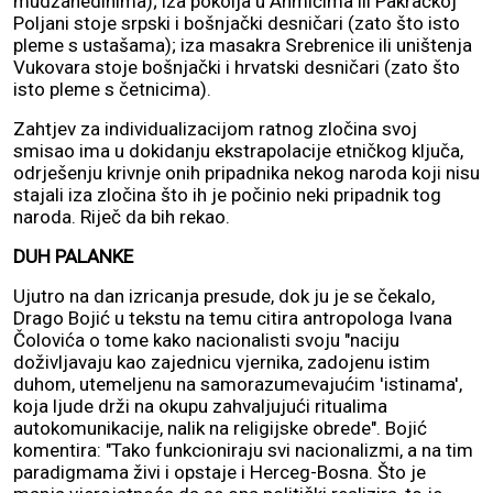
mudžahedinima); iza pokolja u Ahmićima ili Pakračkoj
Poljani stoje srpski i bošnjački desničari (zato što isto
pleme s ustašama); iza masakra Srebrenice ili uništenja
Vukovara stoje bošnjački i hrvatski desničari (zato što
isto pleme s četnicima).
Zahtjev za individualizacijom ratnog zločina svoj
smisao ima u dokidanju ekstrapolacije etničkog ključa,
odrješenju krivnje onih pripadnika nekog naroda koji nisu
stajali iza zločina što ih je počinio neki pripadnik tog
naroda. Riječ da bih rekao.
DUH PALANKE
Ujutro na dan izricanja presude, dok ju je se čekalo,
Drago Bojić u tekstu na temu citira antropologa Ivana
Čolovića o tome kako nacionalisti svoju "naciju
doživljavaju kao zajednicu vjernika, zadojenu istim
duhom, utemeljenu na samorazumevajućim 'istinama',
koja ljude drži na okupu zahvaljujući ritualima
autokomunikacije, nalik na religijske obrede". Bojić
komentira: "Tako funkcioniraju svi nacionalizmi, a na tim
paradigmama živi i opstaje i Herceg-Bosna. Što je