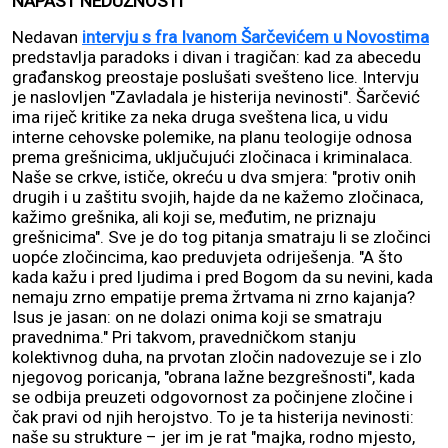
NAPAST NEDUŽNOSTI
Nedavan
intervju s fra Ivanom Šarčevićem u Novostima
predstavlja paradoks i divan i tragičan: kad za abecedu
građanskog preostaje poslušati svešteno lice. Intervju
je naslovljen "Zavladala je histerija nevinosti". Šarčević
ima riječ kritike za neka druga sveštena lica, u vidu
interne cehovske polemike, na planu teologije odnosa
prema grešnicima, uključujući zločinaca i kriminalaca.
Naše se crkve, ističe, okreću u dva smjera: "protiv onih
drugih i u zaštitu svojih, hajde da ne kažemo zločinaca,
kažimo grešnika, ali koji se, međutim, ne priznaju
grešnicima". Sve je do tog pitanja smatraju li se zločinci
uopće zločincima, kao preduvjeta odriješenja. "A što
kada kažu i pred ljudima i pred Bogom da su nevini, kada
nemaju zrno empatije prema žrtvama ni zrno kajanja?
Isus je jasan: on ne dolazi onima koji se smatraju
pravednima." Pri takvom, pravedničkom stanju
kolektivnog duha, na prvotan zločin nadovezuje se i zlo
njegovog poricanja, "obrana lažne bezgrešnosti", kada
se odbija preuzeti odgovornost za počinjene zločine i
čak pravi od njih herojstvo. To je ta histerija nevinosti:
naše su strukture – jer im je rat "majka, rodno mjesto,