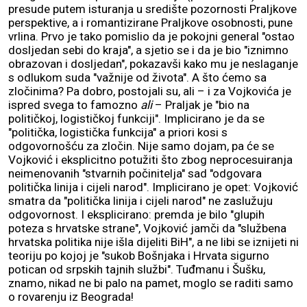
presude putem isturanja u središte pozornosti Praljkove
perspektive, a i romantizirane Praljkove osobnosti, pune
vrlina. Prvo je tako pomislio da je pokojni general "ostao
dosljedan sebi do kraja", a sjetio se i da je bio "iznimno
obrazovan i dosljedan", pokazavši kako mu je neslaganje
s odlukom suda "važnije od života". A što ćemo sa
zločinima? Pa dobro, postojali su, ali – i za Vojkovića je
ispred svega to famozno
ali
– Praljak je "bio na
političkoj, logističkoj funkciji". Implicirano je da se
"politička, logistička funkcija" a priori kosi s
odgovornošću za zločin. Nije samo dojam, pa će se
Vojković i eksplicitno potužiti što zbog neprocesuiranja
neimenovanih "stvarnih počinitelja" sad "odgovara
politička linija i cijeli narod". Implicirano je opet: Vojković
smatra da "politička linija i cijeli narod" ne zaslužuju
odgovornost. I eksplicirano: premda je bilo "glupih
poteza s hrvatske strane", Vojković jamči da "službena
hrvatska politika nije išla dijeliti BiH", a ne libi se iznijeti ni
teoriju po kojoj je "sukob Bošnjaka i Hrvata sigurno
potican od srpskih tajnih službi". Tuđmanu i Šušku,
znamo, nikad ne bi palo na pamet, moglo se raditi samo
o rovarenju iz Beograda!