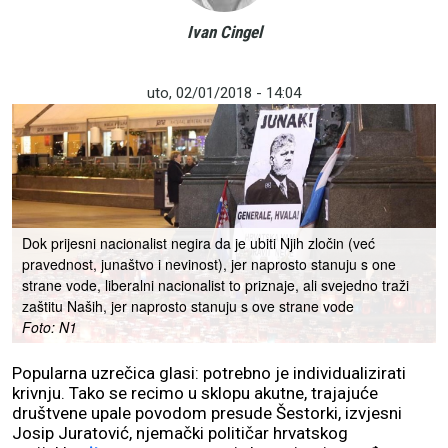
Ivan Cingel
uto, 02/01/2018 - 14:04
Dok prijesni nacionalist negira da je ubiti Njih zločin (već
pravednost, junaštvo i nevinost), jer naprosto stanuju s one
strane vode, liberalni nacionalist to priznaje, ali svejedno traži
zaštitu Naših, jer naprosto stanuju s ove strane vode
Foto: N1
Popularna uzrečica glasi: potrebno je individualizirati
krivnju. Tako se recimo u sklopu akutne, trajajuće
društvene upale povodom presude Šestorki, izvjesni
Josip Juratović, njemački političar hrvatskog