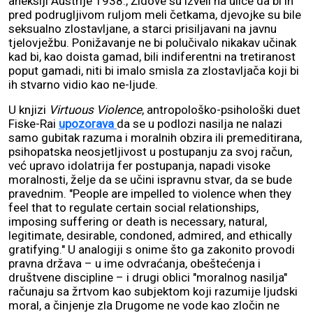
aneksiji Austrije 1938., Židove su izveli na ulice da bi ih
pred podrugljivom ruljom meli četkama, djevojke su bile
seksualno zlostavljane, a starci prisiljavani na javnu
tjelovježbu. Ponižavanje ne bi polučivalo nikakav učinak
kad bi, kao doista gamad, bili indiferentni na tretiranost
poput gamadi, niti bi imalo smisla za zlostavljača koji bi
ih stvarno vidio kao ne-ljude.
U knjizi
Virtuous Violence
, antropološko-psihološki duet
Fiske-Rai
upozorava
da se u podlozi nasilja ne nalazi
samo gubitak razuma i moralnih obzira ili premeditirana,
psihopatska neosjetljivost u postupanju za svoj račun,
već upravo idolatrija fer postupanja, napadi visoke
moralnosti, želje da se učini ispravnu stvar, da se bude
pravednim. "People are impelled to violence when they
feel that to regulate certain social relationships,
imposing suffering or death is necessary, natural,
legitimate, desirable, condoned, admired, and ethically
gratifying." U analogiji s onime što ga zakonito provodi
pravna država – u ime odvraćanja, obeštećenja i
društvene discipline – i drugi oblici "moralnog nasilja"
računaju sa žrtvom kao subjektom koji razumije ljudski
moral, a činjenje zla Drugome ne vode kao zločin ne