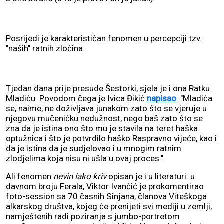
Posrijedi je karakterističan fenomen u percepciji tzv.
"naših" ratnih zločina.
Tjedan dana prije presude Šestorki, sjela je i ona Ratku
Mladiću. Povodom čega je Ivica Đikić
napisao
: "Mladića
se, naime, ne doživljava junakom zato što se vjeruje u
njegovu mučeničku nedužnost, nego baš zato što se
zna da je istina ono što mu je stavila na teret haška
optužnica i što je potvrdilo haško Raspravno vijeće, kao i
da je istina da je sudjelovao i u mnogim ratnim
zlodjelima koja nisu ni ušla u ovaj proces."
Ali fenomen
nevin iako kriv
opisan je i u literaturi: u
davnom broju Ferala, Viktor Ivančić je prokomentirao
foto-session sa 70 časnih Sinjana, članova Viteškoga
alkarskog društva, kojeg će prenijeti svi mediji u zemlji,
namještenih radi poziranja s jumbo-portretom