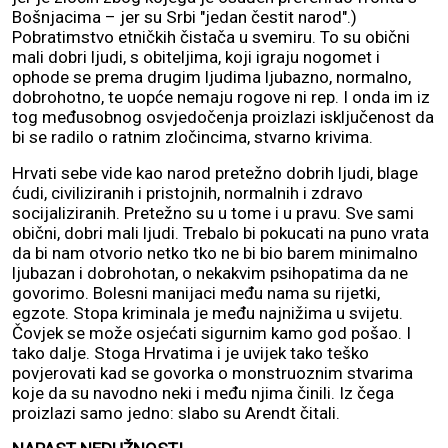
Bošnjacima – jer su Srbi "jedan čestit narod".)
Pobratimstvo etničkih čistača u svemiru. To su obični
mali dobri ljudi, s obiteljima, koji igraju nogomet i
ophode se prema drugim ljudima ljubazno, normalno,
dobrohotno, te uopće nemaju rogove ni rep. I onda im iz
tog međusobnog osvjedočenja proizlazi isključenost da
bi se radilo o ratnim zločincima, stvarno krivima.
Hrvati sebe vide kao narod pretežno dobrih ljudi, blage
ćudi, civiliziranih i pristojnih, normalnih i zdravo
socijaliziranih. Pretežno su u tome i u pravu. Sve sami
obični, dobri mali ljudi. Trebalo bi pokucati na puno vrata
da bi nam otvorio netko tko ne bi bio barem minimalno
ljubazan i dobrohotan, o nekakvim psihopatima da ne
govorimo. Bolesni manijaci među nama su rijetki,
egzote. Stopa kriminala je među najnižima u svijetu.
Čovjek se može osjećati sigurnim kamo god pošao. I
tako dalje. Stoga Hrvatima i je uvijek tako teško
povjerovati kad se govorka o monstruoznim stvarima
koje da su navodno neki i među njima činili. Iz čega
proizlazi samo jedno: slabo su Arendt čitali.