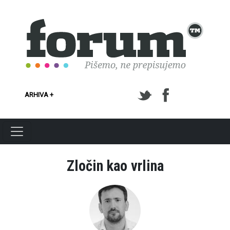
Skoči na glavni sadržaj
ARHIVA +
Zločin kao vrlina