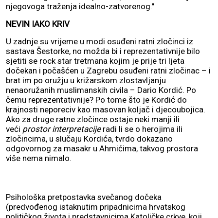
njegovoga traženja idealno-zatvorenog."
NEVIN IAKO KRIV
U zadnje su vrijeme u modi osuđeni ratni zločinci iz
sastava Šestorke, no možda bi i reprezentativnije bilo
sjetiti se rock star tretmana kojim je prije tri ljeta
dočekan i počašćen u Zagrebu osuđeni ratni zločinac – i
brat im po oružju u križarskom zlostavljanju
nenaoružanih muslimanskih civila – Dario Kordić. Po
čemu reprezentativnije? Po tome što je Kordić do
krajnosti neporeciv kao masovan koljač i djecoubojica.
Ako za druge ratne zločince ostaje neki manji ili
veći
prostor interpretacije
radi li se o herojima ili
zločincima, u slučaju Kordića, tvrdo dokazano
odgovornog za masakr u Ahmićima, takvog prostora
više nema nimalo.
Psihološka pretpostavka svečanog dočeka
(predvođenog istaknutim pripadnicima hrvatskog
političkog života i predstavnicima Katoličke crkve, koji