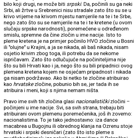
bilo koji drugi, ne može biti
srpski
. Da, počinili su ga neki
Srbi, ali žrtve u Srebrenici nisu stradale zato što su se u
krivo vrijeme na krivom mjestu namjerile na te i te Srbe,
nego zato što su se namjerile na te i te kretene (u ovom
slučaju srpske narodnosti), poremećene u određenom
smislu, spremne da čine zločin u ime nacije. Isto to
pleme kretena je na primjer počinilo HVO zločine u Bosni
ili "olujne" u Krajini, a ja se nikada, ali baš nikada, nisam
osjetio krivim zbog toga, ili potrebu da se nekome
ispričavam. Zato što odlučujuće na počiniteljima nije
što su bili Hrvati kao i ja, nego što su bili pripadnici ovog
plemena kretena kojem ne osjećam pripadnost i nikada
ga nisam podržavao. Ako bi netko te zločine atribuirao
kao
hrvatske
zločine, pobunio bih se, jer tada ih se
atribuira i meni, koji s njima nemam ništa.
Pravo ime svih tih zločina glasi
nacionalistički
zločini –
počinjeni u ime nacije. Svi, sa svih strana, trebaju biti
atribuirani ovom plemenu poremećenika, još ih zovemo:
nacionalistima. To je tako jednostavno: iza dance
macabrea u Bugojnu ili obrednog klanja na Ozrenu stoje
hrvatski i srpski desničari (zato što isto pleme s