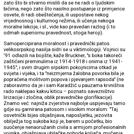
zato što bi stvarno mislili da se ne radi o ljudskim
bićima, nego zato što nasilno postupanje iz primjerice
osvete, ili radi obeštećenja, ili uspostave nekog
vrijednosnog i kulturnog režima, ili učenja nekoga
moralne lekcije, i sl., vide kao pravedan razlog (i to
odmah superiornu pravednost, stoga heroji).
Samopercipirana moralnost i pravednički patos
velikosrpskog nasilja sidri se u viktimologiji. Vojnici su
'91 odlazili na bojište, kaže Bruckner, "s boka takoreći
zaštićeni preminulima iz 1914-1918 i onima iz 1941-
1945", i svim drugim srpskim pokojnicima otkad je
svijeta i vijeka, i ta "neizmjerna žalobna povorka bila je
popraćena molitvom popova i pjevanjem rapsoda" (ne
zaboravimo da je i sam Karadžić u pauzama krvništva
rado naklepao kakvu kiticu – poznato savezništvo
lirizacije i zločina, oblik pravedničke glorifikacije).
Znamo već: najniža zvjerstva najbolje uspijevaju tamo
gdje su garnirana patosom i visokim moralom: "Taj
osvetnički bijes objašnjava, naposljetku, jezovita
obilježja tog sukoba koji je, barem u početku, bio
suočenje nenaoružanih civila s armijom profesionalnih
vojnika, objašnjava ubilačke pohode koljača, mučenja,