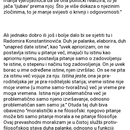
manja vjerojatnoća da se ona politički realizira, to je
jača 'ljubav' prema njoj. Što je više dokaza o njezinim
zločinima, to je manje svijesti o krivnji i odgovornosti."
Ali jednako dobro ili još i bolje dalo bi se sjetiti tu i
Radomira Konstantinovića. Duh je palanke, elaborira, duh
"unapred date istine", kao "uvek apriorizam; on ne
postavlja istinu u pitanje već, imajući tu istinu kao
apriornu njemu, postavlja pitanje samo o zadovoljenju
te istine, o stepenu i načinu tog zadovoljenja. On je uvek
borac u ime određene istine, njen izvršilac. On se ne pita
za istinu već vojuje za nju.
Istina jeste
, ona je pra-
roditeljska jer je pra-roditeljski starija; vreme istine nije
moje vreme (u mome samo-tvoraštvu) već je vreme pre
moga vremena. Istina nije problematična već je
problematično samo njeno izvršavanje, odnosno
problematičan sam samo ja." Otuda taj duh biva
obavezno "moralistički a ne filosofski: njegovo pitanje
može biti samo pitanje morala a ne pitanje filosofije.
Ovaj prevashodni moralizam je u čistoj službi protiv-
filosofskog stava duha palanke, odnosno u funkciji