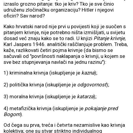
izraslo grozno pitanje: tko je kriv? Tko je sve činio
udruženu zločinačku organizaciju? Hitler i njegovi
oficiri? Sav narod?
Kako hrvatski narod nije prvi u povijesti koji je suočen s
pitanjem krivnje, nije potrebno ništa izmišljati, u svijetu
dosad već znaju kako se to radi. U knjizi
Pitanje krivnje
,
Karl Jaspers 1946. analitički raščlanjuje problem. Treba,
kaže, razlikovati četiri pojma krivnje (da bismo se
sačuvali od "površnosti naklapanja o krivnji, u kojem se
sve bez stupnjevanja navlači na jednu razinu"):
1) kriminalna krivnja (iskupljenje je
kazna
);
2) politička krivnja (iskupljenje je
odgovornost
);
3) moralna krivnja (iskupljenje je
katarza
);
4) metafizička krivnja (iskupljenje je
pokajanje pred
Bogom
).
Od čega su prva, treća i četvrta nezamislive kao krivnja
kolektiva; one su stvar striktno individualnog