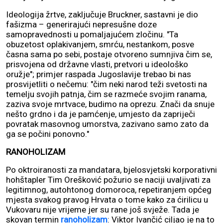
Ideologija žrtve, zaključuje Bruckner, sastavni je dio
fašizma – generirajući nepresušne doze
samopravednosti u pomaljajućem zločinu. "Ta
obuzetost oplakivanjem, smrću, nestankom, posve
časna sama po sebi, postaje otvoreno sumnjiva čim se,
prisvojena od državne vlasti, pretvori u ideološko
oružje"; primjer raspada Jugoslavije trebao bi nas
prosvijetliti o nečemu: "čim neki narod teži svetosti na
temelju svojih patnja, čim se razmeće svojim ranama,
zaziva svoje mrtvace, budimo na oprezu. Znači da snuje
nešto grdno i da je pamćenje, umjesto da zapriječi
povratak masovnog umorstva, zazivano samo zato da
ga se počini ponovno."
RANOHOLIZAM
Po oktroiranosti za mandatara, bjelosvjetski korporativni
hohštapler Tim Orešković požurio se naciji uvaljivati za
legitimnog, autohtonog domoroca, repetiranjem općeg
mjesta svakog pravog Hrvata o tome kako za ćirilicu u
Vukovaru nije vrijeme jer su rane još svježe. Tada je
skovan termin
ranoholizam
: Viktor Ivančić ciljao je na to