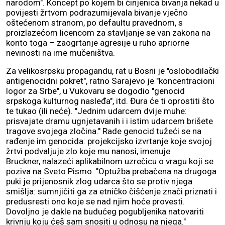
narodom". Koncept po kojem bi činjenica bivanja nekad u
povijesti žrtvom podrazumijevala bivanje vječno
oštećenom stranom, po defaultu pravednom, s
proizlazećom licencom za stavljanje se van zakona na
konto toga – zaogrtanje agresije u ruho apriorne
nevinosti na ime mučeništva.
Za velikosrpsku propagandu, rat u Bosni je "oslobodilački
antigenocidni pokret", ratno Sarajevo je "koncentracioni
logor za Srbe", u Vukovaru se dogodio "genocid
srpskoga kulturnog nasleđa", itd. Đura će ti oprostiti što
te tukao (ili neće). "Jednim udarcem dvije muhe:
prisvajate dramu ugnjetavanih i i istim udarcem brišete
tragove svojega zločina." Rade genocid tužeći se na
rađenje im genocida: projekcijsko izvrtanje koje svojoj
žrtvi podvaljuje zlo koje mu nanosi, imenuje
Bruckner, nalazeći aplikabilnom uzrečicu o vragu koji se
poziva na Sveto Pismo. "Optužba prebačena na drugoga
puki je prijenosnik zlog udarca što se protiv njega
smišlja: sumnjičiti ga za etničko čišćenje znači priznati i
predusresti ono koje se nad njim hoće provesti.
Dovoljno je dakle na budućeg pogubljenika natovariti
krivnju koju ćeš sam snositi u odnosu na njega."