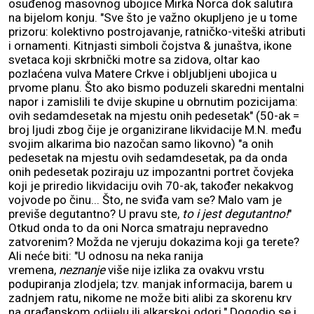
osuđenog masovnog ubojice Mirka Norca dok salutira
na bijelom konju. "Sve što je važno okupljeno je u tome
prizoru: kolektivno postrojavanje, ratničko-viteški atributi
i ornamenti. Kitnjasti simboli čojstva & junaštva, ikone
svetaca koji skrbnički motre sa zidova, oltar kao
pozlaćena vulva Matere Crkve i obljubljeni ubojica u
prvome planu. Što ako bismo poduzeli skaredni mentalni
napor i zamislili te dvije skupine u obrnutim pozicijama:
ovih sedamdesetak na mjestu onih pedesetak" (50-ak =
broj ljudi zbog čije je organizirane likvidacije M.N. među
svojim alkarima bio nazočan samo likovno) "a onih
pedesetak na mjestu ovih sedamdesetak, pa da onda
onih pedesetak poziraju uz impozantni portret čovjeka
koji je priredio likvidaciju ovih 70-ak, također nekakvog
vojvode po činu... Što, ne sviđa vam se? Malo vam je
previše degutantno? U pravu ste,
to i jest degutantno!
"
Otkud onda to da oni Norca smatraju nepravedno
zatvorenim? Možda ne vjeruju dokazima koji ga terete?
Ali neće biti: "U odnosu na neka ranija
vremena,
neznanje
više nije izlika za ovakvu vrstu
podupiranja zlodjela; tzv. manjak informacija, barem u
zadnjem ratu, nikome ne može biti alibi za skorenu krv
na građanskom odijelu ili alkarskoj odori." Dogodio se i