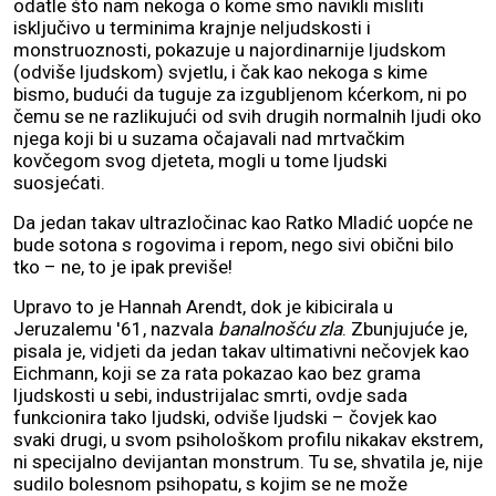
odatle što nam nekoga o kome smo navikli misliti
isključivo u terminima krajnje neljudskosti i
monstruoznosti, pokazuje u najordinarnije ljudskom
(odviše ljudskom) svjetlu, i čak kao nekoga s kime
bismo, budući da tuguje za izgubljenom kćerkom, ni po
čemu se ne razlikujući od svih drugih normalnih ljudi oko
njega koji bi u suzama očajavali nad mrtvačkim
kovčegom svog djeteta, mogli u tome ljudski
suosjećati.
Da jedan takav ultrazločinac kao Ratko Mladić uopće ne
bude sotona s rogovima i repom, nego sivi obični bilo
tko – ne, to je ipak previše!
Upravo to je Hannah Arendt, dok je kibicirala u
Jeruzalemu '61, nazvala
banalnošću zla
. Zbunjujuće je,
pisala je, vidjeti da jedan takav ultimativni nečovjek kao
Eichmann, koji se za rata pokazao kao bez grama
ljudskosti u sebi, industrijalac smrti, ovdje sada
funkcionira tako ljudski, odviše ljudski – čovjek kao
svaki drugi, u svom psihološkom profilu nikakav ekstrem,
ni specijalno devijantan monstrum. Tu se, shvatila je, nije
sudilo bolesnom psihopatu, s kojim se ne može