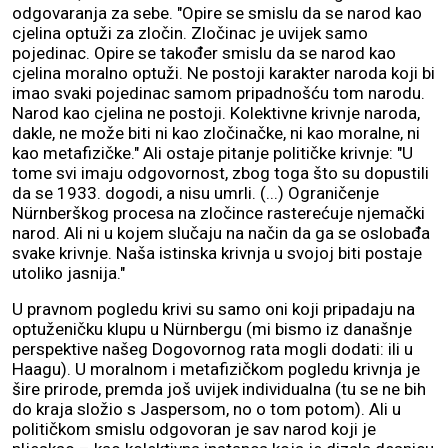
odgovaranja za sebe. "Opire se smislu da se narod kao
cjelina optuži za zločin. Zločinac je uvijek samo
pojedinac. Opire se također smislu da se narod kao
cjelina moralno optuži. Ne postoji karakter naroda koji bi
imao svaki pojedinac samom pripadnošću tom narodu.
Narod kao cjelina ne postoji. Kolektivne krivnje naroda,
dakle, ne može biti ni kao zločinačke, ni kao moralne, ni
kao metafizičke." Ali ostaje pitanje političke krivnje: "U
tome svi imaju odgovornost, zbog toga što su dopustili
da se 1933. dogodi, a nisu umrli. (...) Ograničenje
Nürnberškog procesa na zločince rasterećuje njemački
narod. Ali ni u kojem slučaju na način da ga se oslobađa
svake krivnje. Naša istinska krivnja u svojoj biti postaje
utoliko jasnija."
U pravnom pogledu krivi su samo oni koji pripadaju na
optuženičku klupu u Nürnbergu (mi bismo iz današnje
perspektive našeg Dogovornog rata mogli dodati: ili u
Haagu). U moralnom i metafizičkom pogledu krivnja je
šire prirode, premda još uvijek individualna (tu se ne bih
do kraja složio s Jaspersom, no o tom potom). Ali u
političkom smislu odgovoran je sav narod koji je