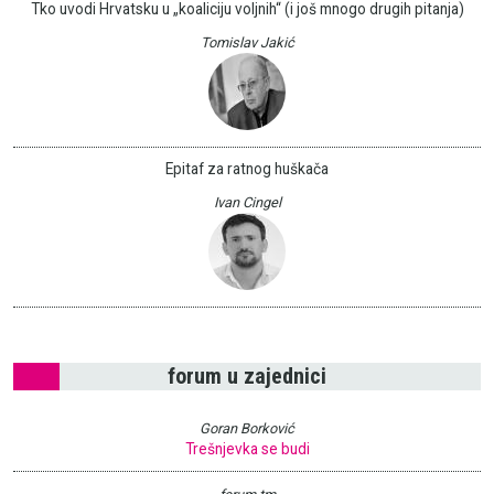
Tko uvodi Hrvatsku u „koaliciju voljnih“ (i još mnogo drugih pitanja)
Tomislav Jakić
Epitaf za ratnog huškača
Ivan Cingel
forum u zajednici
Goran Borković
Trešnjevka se budi