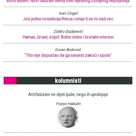
Boris Buden: Novi fašizam nema više nijednog ozbiljnog neprijatelja
Ivan Cingel
Još jedna vivisekcija Rimca i smije li se to sad već
Zlatko Dizdarević
Hamas, Izrael, svijet: Bolne istine i brutalni interesi
Goran Borković
"Tito nije dopuštao da ga savjest zakoči i sputa"
kolumnisti
Antifašizam ne dijeli ljude, nego ih ujedinjuje
Franjo Habulin