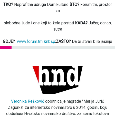
TKO?
Neprofitna udruga Dom kulture
ŠTO?
Forum.tm, prostor
za
slobodne ljude i one koji to žele postati
KADA?
Jučer, danas,
sutra
GDJE?
www.forum.tm &nbsp
;
ZAŠTO?
Da bi stvari bile jasnije
Veronika Rešković
dobitnica je nagrade "Marija Jurić
Zagorka" za internetsko novinarstvo u 2014. godini, koju
dodjeljuje Hrvatsko novinarsko društvo, za seriju tekstova