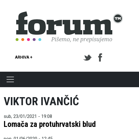
Skoči na glavni sadržaj
ARHIVA +
VIKTOR IVANČIĆ
sub, 23/01/2021 - 19:08
Lomača za protuhrvatski blud
pon, 01/06/2020 - 12:45