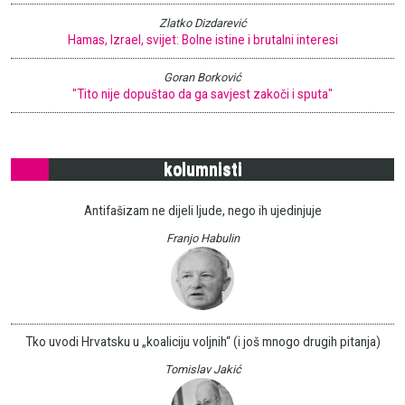
Zlatko Dizdarević
Hamas, Izrael, svijet: Bolne istine i brutalni interesi
Goran Borković
"Tito nije dopuštao da ga savjest zakoči i sputa"
kolumnisti
Antifašizam ne dijeli ljude, nego ih ujedinjuje
Franjo Habulin
Tko uvodi Hrvatsku u „koaliciju voljnih“ (i još mnogo drugih pitanja)
Tomislav Jakić