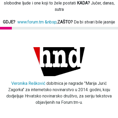
slobodne ljude i one koji to žele postati
KADA?
Jučer, danas,
sutra
GDJE?
www.forum.tm &nbsp
;
ZAŠTO?
Da bi stvari bile jasnije
Veronika Rešković
dobitnica je nagrade "Marija Jurić
Zagorka" za internetsko novinarstvo u 2014. godini, koju
dodjeljuje Hrvatsko novinarsko društvo, za seriju tekstova
objavljenih na Forum.tm-u.