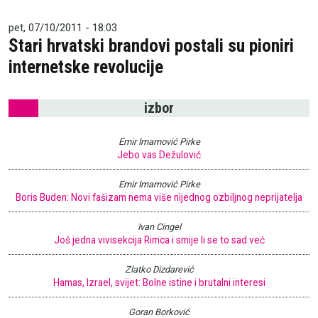
pet, 07/10/2011 - 18:03
Stari hrvatski brandovi postali su pioniri
internetske revolucije
izbor
Emir Imamović Pirke
Jebo vas Dežulović
Emir Imamović Pirke
Boris Buden: Novi fašizam nema više nijednog ozbiljnog neprijatelja
Ivan Cingel
Još jedna vivisekcija Rimca i smije li se to sad već
Zlatko Dizdarević
Hamas, Izrael, svijet: Bolne istine i brutalni interesi
Goran Borković