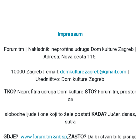
Impressum
Forum.tm | Nakladnik: neprofitna udruga Dom kulture Zagreb |
Adresa: Nova cesta 115,
10000 Zagreb | email:
domkulturezagreb@gmail.com
|
Uredništvo: Dom kulture Zagreb
TKO?
Neprofitna udruga Dom kulture
ŠTO?
Forum.tm, prostor
za
slobodne ljude i one koji to žele postati
KADA?
Jučer, danas,
sutra
GDJE?
www.forum.tm &nbsp
;
ZAŠTO?
Da bi stvari bile jasnije