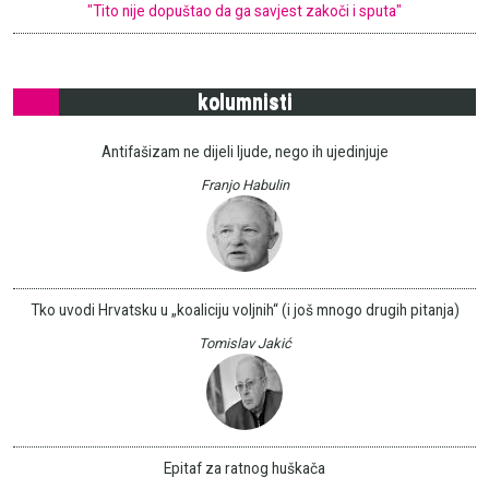
"Tito nije dopuštao da ga savjest zakoči i sputa"
kolumnisti
Antifašizam ne dijeli ljude, nego ih ujedinjuje
Franjo Habulin
Tko uvodi Hrvatsku u „koaliciju voljnih“ (i još mnogo drugih pitanja)
Tomislav Jakić
Epitaf za ratnog huškača