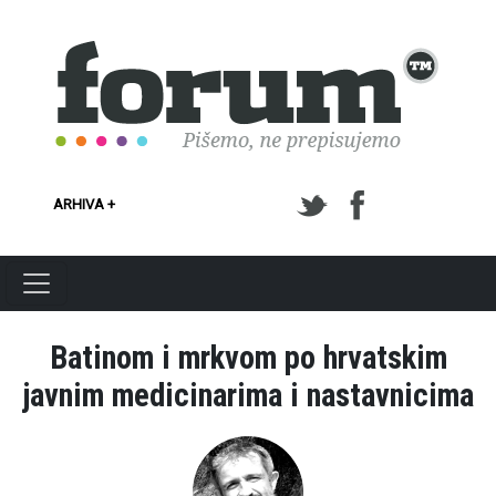
Skoči na glavni sadržaj
ARHIVA +
Batinom i mrkvom po hrvatskim
javnim medicinarima i nastavnicima