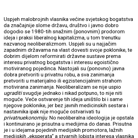
Uspjeh malobrojnih vlasnika većine svjetskog bogatstva
da značajnije slome državu, društvo i javno dobro
dogodio se 1980-tih snažnim (ponovnim) prodorom
ideja i praksi liberalnog kapitalizma, u tom trenutku
nazvanog neoliberalizmom. Uspjeli su u najjačim
zapadnim državama na vlast dovesti svoje poklonike, te
dobrim dijelom reformirati državne sustave prema
interesu privatnog bogatstva i interesu egoistično
motiviranog pojedinca. Nastojali su (ponovno) javna
dobra pretvoriti u privatnu robu, a sva zanimanja
pretvoriti u materijalno ili egzistencijalnim strahom
motivirana zanimanja. Neoliberalizam se nije uspio
ugraditi
svugdje jednako i nikad potpuno, to nije niti
moguće. Veće ostvarenje tih ideja uništilo bi i same
njegove poklonike, jer bez javnih medicinskih sestara i
nastavnika ipak nije moguće ostvarivati tu
privatnuekonomiju
. No neoliberalna ideologija je opstala
i kontinuirano je prisutna u medijima do danas. Prisutna
je i u idejama pojedinih medijskih promotora, lažnih
medijskih „eksperata“ a stvarnih lobista interesa vlasnika