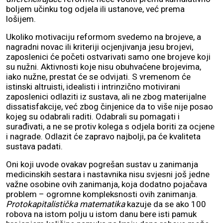
boljem učinku tog odjela ili ustanove, već prema
lošijem.
Ukoliko motivaciju reformom svedemo na brojeve, a
nagradni novac ili kriteriji ocjenjivanja jesu brojevi,
zaposlenici će početi ostvarivati samo one brojeve koji
su nužni. Aktivnosti koje nisu obuhvaćene brojevima,
iako nužne, prestat će se odvijati. S vremenom će
istinski altruisti, idealisti i intrinzično motivirani
zaposlenici odlaziti iz sustava, ali ne zbog materijalne
dissatisfakcije, već zbog činjenice da to više nije posao
kojeg su odabrali raditi. Odabrali su pomagati i
surađivati, a ne se protiv kolega s odjela boriti za ocjene
i nagrade. Odlazit će zapravo najbolji, pa će kvaliteta
sustava padati.
Oni koji uvode ovakav pogrešan sustav u zanimanja
medicinskih sestara i nastavnika nisu svjesni još jedne
važne osobine ovih zanimanja, koja dodatno pojačava
problem – ogromne kompleksnosti ovih zanimanja.
Protokapitalistička matematika
kazuje da se ako 100
robova na istom polju u istom danu bere isti pamuk