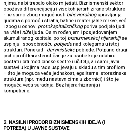
njima, ne bi trebalo olako miješati. Biznismenski sektor
obožava diferencijaciju i visokohijerarhizirane strukture
- ne samo zbog mogućnosti
bihevioralnog
upravljanja
ljudima s pomoću straha, batine i materijalne mrkve, već
i zbog u osnovi
protokapitalističkog
poriva podjele ljudi
na
više
i
niže
ljude. Osim rođenjem i posjedovanjem
akumuliranog kapitala, po toj
biznismenskoj hijerarhiji
se
uspinju i sposobnošću
pobjede
nad kolegama u istoj
strukturi. Ponekad i
darvinističke
pobjede. Potpuno drugi
psihoprofil karakterističan je za osobe koje odabiru
postati i biti medicinske sestre i učitelji, a i sami javni
sustavi u kojima rade uspijevaju u skladu s tim profilom
– što je moguća veća jednakost, egalitarna istorazinska
struktura (npr. među nastavnicima u zbornici) i što je
moguća veća suradnja. Bez hijerarhiziranja i
kompeticije.
2. NASILNI PRODOR BIZNISMENSKIH IDEJA (I
POTREBA) U JAVNE SUSTAVE