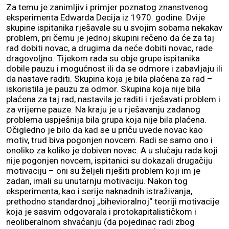
Za temu je zanimljiv i primjer poznatog znanstvenog
eksperimenta Edwarda Decija iz 1970. godine. Dvije
skupine ispitanika rješavale su u svojim sobama nekakav
problem, pri čemu je jednoj skupini rečeno da će za taj
rad dobiti novac, a drugima da neće dobiti novac, rade
dragovoljno. Tijekom rada su obje grupe ispitanika
dobile pauzu i mogućnost ili da se odmore i zabavljaju ili
da nastave raditi. Skupina koja je bila plaćena za rad –
iskoristila je pauzu za odmor. Skupina koja nije bila
plaćena za taj rad, nastavila je raditi i rješavati problem i
za vrijeme pauze. Na kraju je u rješavanju zadanog
problema uspješnija bila grupa koja nije bila plaćena.
Očigledno je bilo da kad se u priču uvede novac kao
motiv, trud biva pogonjen novcem. Radi se samo ono i
onoliko za koliko je dobiven novac. A u slučaju rada koji
nije pogonjen novcem, ispitanici su dokazali drugačiju
motivaciju – oni su željeli riješiti problem koji im je
zadan, imali su unutarnju motivaciju. Nakon tog
eksperimenta, kao i serije naknadnih istraživanja,
prethodno standardnoj „bihevioralnoj“ teoriji motivacije
koja je sasvim odgovarala i protokapitalističkom i
neoliberalnom shvaćanju (da pojedinac radi zbog