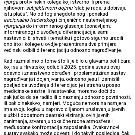
njorga
protiv nekih kolega koji stvarno ili prema
njihovom
subjektivnom dojmu
“slabije rade, a dobivaju
istu plaću“. No od tog anegdotalnog i ponekad
iracionalno tračerskog
i činjenično neutemeljenog
njorganja
do informiranog glasanja (ponavljam:
informiranog) o uvođenju diferencijacije, sami
nastavnici bi shvatili tematiku i gotovo sigurno uradili
ono što i kolege u ovdje prezentirana dva primjera –
većinski odbili diferencijaciju odnosno nagrađivanje.
Kad razmislimo o tome što li je bilo u glavama političara
koji su u Hrvatskoj odlučili 2025. godine uvesti ovaj
odavno i znanstveno obrađen i problematiziran sustav
nagrađivanja i ocjenjivanja, odnosno jesu li zamislili
posljedice uvođenja diferencijacije i straha u posao
medicinske sestre ili nastavnika, moramo doći do
zaključka da se radilo ili o neznanju odnosno površnosti,
ili pak o nekakvoj namjeri. Moguća nemoralna namjera
ima svoju logiku u zapravo ciljanom urušavanju javnih
službi i dodatnom deatraktiviziranju ovih javnih
zanimanja, stvaranju toksične radne atmosfere i
međusobne konfrontacije zaposlenika. Ovakav novi
sustav svakako može dovesti i do takvih posljedica, čak