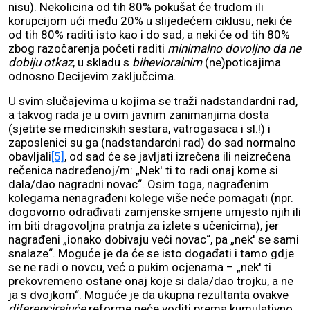
nisu). Nekolicina od tih 80% pokušat će trudom ili
korupcijom ući među 20% u slijedećem ciklusu, neki će
od tih 80% raditi isto kao i do sad, a neki će od tih 80%
zbog razočarenja početi raditi
minimalno dovoljno da ne
dobiju otkaz
, u skladu s
bihevioralnim
(ne)poticajima
odnosno Decijevim zaključcima.
U svim slučajevima u kojima se traži nadstandardni rad,
a takvog rada je u ovim javnim zanimanjima dosta
(sjetite se medicinskih sestara, vatrogasaca i sl.!) i
zaposlenici su ga (nadstandardni rad) do sad normalno
obavljali
[5]
, od sad će se javljati izrečena ili neizrečena
rečenica nadređenoj/m: „Nek' ti to radi onaj kome si
dala/dao nagradni novac“. Osim toga, nagrađenim
kolegama nenagrađeni kolege više neće pomagati (npr.
dogovorno odrađivati zamjenske smjene umjesto njih ili
im biti dragovoljna pratnja za izlete s učenicima), jer
nagrađeni „ionako dobivaju veći novac“, pa „nek' se sami
snalaze“. Moguće je da će se isto događati i tamo gdje
se ne radi o novcu, već o pukim ocjenama – „nek' ti
prekovremeno ostane onaj koje si dala/dao trojku, a ne
ja s dvojkom“. Moguće je da ukupna rezultanta ovakve
diferencirajuće
reforme neće voditi prema kumulativno