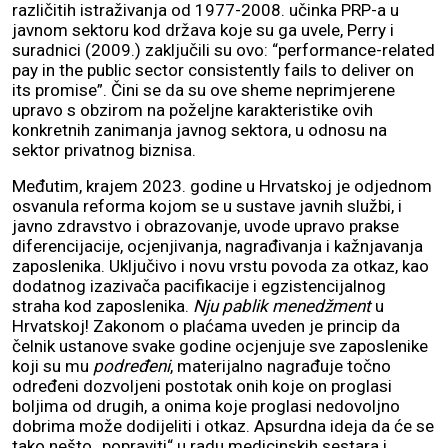
različitih istraživanja od 1977-2008. učinka PRP-a u
javnom sektoru kod država koje su ga uvele, Perry i
suradnici (2009.) zaključili su ovo: “performance-related
pay in the public sector consistently fails to deliver on
its promise”. Čini se da su ove sheme neprimjerene
upravo s obzirom na poželjne karakteristike ovih
konkretnih zanimanja javnog sektora, u odnosu na
sektor privatnog biznisa.
Međutim, krajem 2023. godine u Hrvatskoj je odjednom
osvanula reforma kojom se u sustave javnih službi, i
javno zdravstvo i obrazovanje, uvode upravo prakse
diferencijacije, ocjenjivanja, nagrađivanja i kažnjavanja
zaposlenika. Uključivo i novu vrstu povoda za otkaz, kao
dodatnog izazivača pacifikacije i egzistencijalnog
straha kod zaposlenika.
Nju pablik menedžment
u
Hrvatskoj! Zakonom o plaćama uveden je princip da
čelnik ustanove svake godine ocjenjuje sve zaposlenike
koji su mu
podređeni
, materijalno nagrađuje točno
određeni dozvoljeni postotak onih koje on proglasi
boljima od drugih, a onima koje proglasi nedovoljno
dobrima može dodijeliti i otkaz. Apsurdna ideja da će se
tako nešto „popraviti“ u radu medicinskih sestara i