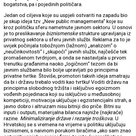
bogatstva, pa i pojedinih političara.
Jedan od ciljeva koje su uspjeli ostvariti na zapadu bio
je skup ideja tzv. „New public managementa“ koje su
kroz političku sferu nametnute javnom sektoru. U osnovi
je to preslikavanje
biznismenske
strukture upravljanja iz
privatnog sektora u sferu javnih službi. Reklama za to je
uvijek počinjala tobožnjom (lažnom) „analizom“ o
„neučinkovitosti“ i „skupoći“ javnih službi, najčešće tek
promašenom tvrdnjom, a onda se nastavljala u prvom
trenutku građanima naoko „logičnom“ tezom da bi
javnim službama bilo bolje upravljati po principima
privatne tvrtke. Štoviše, promotori takvih ideja smatraju
da bi i državu trebalo voditi kao tvrtku! Voditi državu na
principima slobodnog tržišta i isključivo egoizmom
vođenih pojedinaca koji su isključivo u međusobnoj
kompeticiji, motivacija uključuje i egzistencijalni strah, a
javno dobro i altruizam nisu bitniji dio priče. Bitni su
inputi i outputi, materijalna bilanca najniže (najkraće)
razine.
Minimaliziranje države i rezanje troškova.
U
Hrvatskoj se s vremena na vrijeme u politiku uključuju
biznismeni, s naivnom porukom biračima „ako sam znao