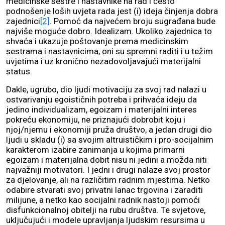
medicinske sestre i nastavnike na rad i često
podnošenje loših uvjeta rada jest (i) ideja činjenja dobra
zajednici
[2]
. Pomoć da najvećem broju sugrađana bude
najviše moguće dobro. Idealizam. Ukoliko zajednica to
shvaća i ukazuje poštovanje prema medicinskim
sestrama i nastavnicima, oni su spremni raditi i u težim
uvjetima i uz kronično nezadovoljavajući materijalni
status.
Dakle, ugrubo, dio ljudi motivaciju za svoj rad nalazi u
ostvarivanju egoističnih potreba i prihvaća ideju da
jedino individualizam, egoizam i materijalni interes
pokreću ekonomiju, ne priznajući dobrobit koju i
njoj/njemu i ekonomiji pruža društvo, a jedan drugi dio
ljudi u skladu (i) sa svojim altruističkim i pro-socijalnim
karakterom izabire zanimanja u kojima primarni
egoizam i materijalna dobit nisu ni jedini a možda niti
najvažniji motivatori. I jedni i drugi nalaze svoj prostor
za djelovanje, ali na različitim radnim mjestima. Netko
odabire stvarati svoj privatni lanac trgovina i zaraditi
milijune, a netko kao socijalni radnik nastoji pomoći
disfunkcionalnoj obitelji na rubu društva. Te svjetove,
uključujući i modele upravljanja ljudskim resursima u