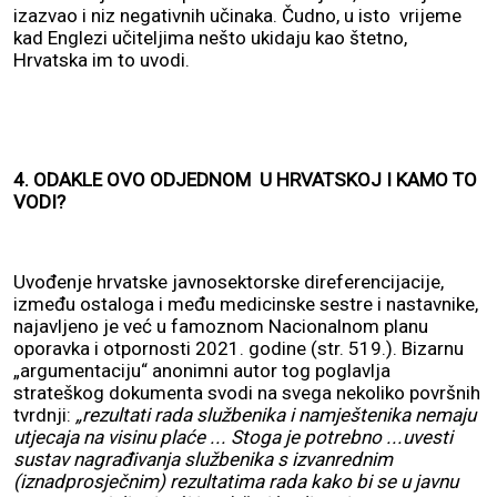
izazvao i niz negativnih učinaka. Čudno, u isto vrijeme
kad Englezi učiteljima nešto ukidaju kao štetno,
Hrvatska im to uvodi.
4. ODAKLE OVO ODJEDNOM U HRVATSKOJ I KAMO TO
VODI?
Uvođenje hrvatske javnosektorske direferencijacije,
između ostaloga i među medicinske sestre i nastavnike,
najavljeno je već u famoznom Nacionalnom planu
oporavka i otpornosti 2021. godine (str. 519.). Bizarnu
„argumentaciju“ anonimni autor tog poglavlja
strateškog dokumenta svodi na svega nekoliko površnih
tvrdnji:
„rezultati rada službenika i namještenika nemaju
utjecaja na visinu plaće ... Stoga je potrebno ...uvesti
sustav nagrađivanja službenika s izvanrednim
(iznadprosječnim) rezultatima rada kako bi se u javnu