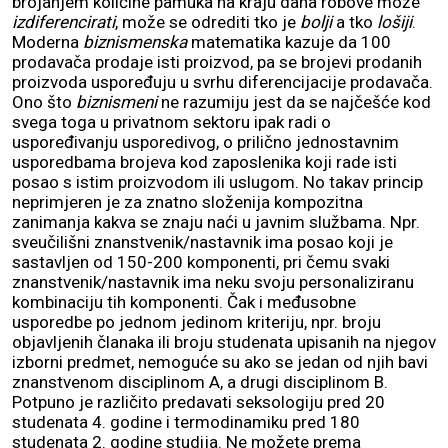
brojanjem količine pamuka na kraju dana robove može
izdiferencirati
, može se odrediti tko je
bolji
a tko
lošiji
.
Moderna
biznismenska
matematika kazuje da 100
prodavača prodaje isti proizvod, pa se brojevi prodanih
proizvoda uspoređuju u svrhu diferencijacije prodavača.
Ono što
biznismeni
ne razumiju jest da se najčešće kod
svega toga u privatnom sektoru ipak radi o
uspoređivanju usporedivog, o prilično jednostavnim
usporedbama brojeva kod zaposlenika koji rade isti
posao s istim proizvodom ili uslugom. No takav princip
neprimjeren je za znatno složenija kompozitna
zanimanja kakva se znaju naći u javnim službama. Npr.
sveučilišni znanstvenik/nastavnik ima posao koji je
sastavljen od 150-200 komponenti, pri čemu svaki
znanstvenik/nastavnik ima neku svoju personaliziranu
kombinaciju tih komponenti. Čak i međusobne
usporedbe po jednom jedinom kriteriju, npr. broju
objavljenih članaka ili broju studenata upisanih na njegov
izborni predmet, nemoguće su ako se jedan od njih bavi
znanstvenom disciplinom A, a drugi disciplinom B.
Potpuno je različito predavati seksologiju pred 20
studenata 4. godine i termodinamiku pred 180
studenata 2. godine studija. Ne možete prema