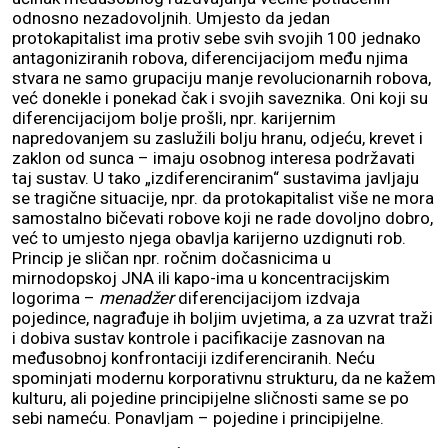
odnosno nezadovoljnih. Umjesto da jedan
protokapitalist ima protiv sebe svih svojih 100 jednako
antagoniziranih robova, diferencijacijom među njima
stvara ne samo grupaciju manje revolucionarnih robova,
već donekle i ponekad čak i svojih saveznika. Oni koji su
diferencijacijom bolje prošli, npr. karijernim
napredovanjem su zaslužili bolju hranu, odjeću, krevet i
zaklon od sunca – imaju osobnog interesa podržavati
taj sustav. U tako „izdiferenciranim“ sustavima javljaju
se tragične situacije, npr. da protokapitalist više ne mora
samostalno bičevati robove koji ne rade dovoljno dobro,
već to umjesto njega obavlja karijerno uzdignuti rob.
Princip je sličan npr. ročnim dočasnicima u
mirnodopskoj JNA ili kapo-ima u koncentracijskim
logorima –
menadžer
diferencijacijom izdvaja
pojedince, nagrađuje ih boljim uvjetima, a za uzvrat traži
i dobiva sustav kontrole i pacifikacije zasnovan na
međusobnoj konfrontaciji izdiferenciranih. Neću
spominjati modernu korporativnu strukturu, da ne kažem
kulturu, ali pojedine principijelne sličnosti same se po
sebi nameću. Ponavljam – pojedine i principijelne.