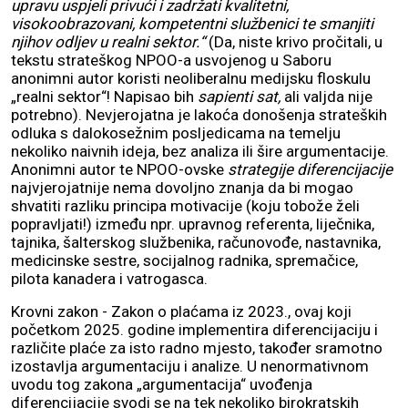
upravu uspjeli privući i zadržati kvalitetni,
visokoobrazovani, kompetentni službenici te smanjiti
njihov odljev u realni sektor.“
(Da, niste krivo pročitali, u
tekstu strateškog NPOO-a usvojenog u Saboru
anonimni autor koristi neoliberalnu medijsku floskulu
„realni sektor“! Napisao bih
sapienti sat,
ali valjda nije
potrebno). Nevjerojatna je lakoća donošenja strateških
odluka s dalokosežnim posljedicama na temelju
nekoliko naivnih ideja, bez analiza ili šire argumentacije.
Anonimni autor te NPOO-ovske
strategije diferencijacije
najvjerojatnije nema dovoljno znanja da bi mogao
shvatiti razliku principa motivacije (koju tobože želi
popravljati!) između npr. upravnog referenta, liječnika,
tajnika, šalterskog službenika, računovođe, nastavnika,
medicinske sestre, socijalnog radnika, spremačice,
pilota kanadera i vatrogasca.
Krovni zakon - Zakon o plaćama iz 2023., ovaj koji
početkom 2025. godine implementira diferencijaciju i
različite plaće za isto radno mjesto, također sramotno
izostavlja argumentaciju i analize. U nenormativnom
uvodu tog zakona „argumentacija“ uvođenja
diferencijacije svodi se na tek nekoliko birokratskih