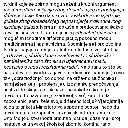
tvrdnji koje se zbirno mogu sažeti u kružni argument -
uvodimo diferencijaciju zbog dosadašnjeg nepostojanja
diferencijacije
. Kao da se uvodi
svakodnevno izjedanje
gulaša zbog dosadašnjeg nepostojanja svakodnevnog
izjedanja gulaša
. Nema ni pokušaja predočavanja ikakve
stvarne analize niti utemeljenijeg
educated guessa
o
mogućim ishodima diferencijacije, posebno među
medicinarima i nastavnicima. Spominje se i proizvoljna
tvrdnja, najvjerojatnije statistički gledano izmišljotina -
„
u državnoj službi vlada nezadovoljstvo službenika i
namještenika zato što su svi izjednačeni u plaći,
neovisno o radu i rezultatima rada
“. Na stranu to što se
nagrađivanje uvodi i za javne medicinare i učitelje (a ovo
tzv. „obrazloženje“ se odnosi na državne službenike i
namještenike!) - problem je u izostanku predočavanja
analize. Koliki je uzorak navodne ankete u kojoj je
utvrđeno to navodno „nezadovoljstvo“, kao i to da
zaposlenici sami žele svoju diferencijaciju? Vjerojatnije
je da ta anketa Ministarstva uopće ne postoji, nego da
utvrđeno da to zaposlenici većinski informirano žele.
Ono što je u stvarnosti prisutno jest da jedan mali broj
nastavnika u svakoj školskoj zbornici kontinuirano