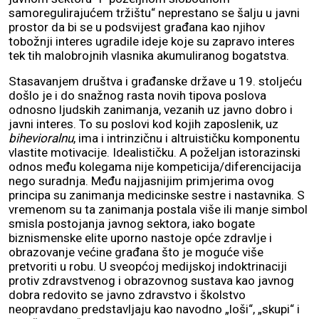
samoregulirajućem tržištu“ neprestano se šalju u javni
prostor da bi se u podsvijest građana kao njihov
tobožnji interes ugradile ideje koje su zapravo interes
tek tih malobrojnih vlasnika akumuliranog bogatstva.
Stasavanjem društva i građanske države u 19. stoljeću
došlo je i do snažnog rasta novih tipova poslova
odnosno ljudskih zanimanja, vezanih uz javno dobro i
javni interes. To su poslovi kod kojih zaposlenik, uz
bihevioralnu
, ima i intrinzičnu i altruističku komponentu
vlastite motivacije. Idealističku. A poželjan istorazinski
odnos među kolegama nije kompeticija/diferencijacija
nego suradnja. Među najjasnijim primjerima ovog
principa su zanimanja medicinske sestre i nastavnika. S
vremenom su ta zanimanja postala više ili manje simbol
smisla postojanja javnog sektora, iako bogate
biznismenske elite uporno nastoje opće zdravlje i
obrazovanje većine građana što je moguće više
pretvoriti u robu. U sveopćoj medijskoj indoktrinaciji
protiv zdravstvenog i obrazovnog sustava kao javnog
dobra redovito se javno zdravstvo i školstvo
neopravdano predstavljaju kao navodno „loši“, „skupi“ i