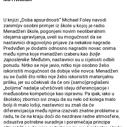
U knjizi „Doba apsurdnosti“ Michael Foley navodi
zanimljiv osobni primjer iz škole u kojoj je radio.
Menadžeri škole, pogonjeni novim neoliberalnim
idejama upravljanja, uveli su mogućnost da se
nastavnici dragovoljno prijave za nekakve nagrade.
Predviđen je dodatni odnosno nagradni novac onima
među njima koje menadžeri izaberu kao
bolje
zaposlenike
. Međutim, nastavnici su u cijelosti odbili
ponudu. Nitko se nije javio, nitko nije osobno želio
iskoristiti mogućnost da dobije više novca. Menadžeri
su se čudili što nitko nije želio iskoristiti materijalnu
priliku, jer su očekivali da će oni (samo)proglašeni
„boljima“ nadalje učvršćivati ideju diferencijacije i
međusobne kompeticije kao ispravnu. Pa ipak, iako u
školskoj zbornici svi znaju da su neki od kolega malo
bolji ili malo lošiji, nastavnici su znali da će
diferencijacija među njima izazvati znatne probleme u
radu, te će na kraju doći do nezdrave radne atmosfere,
odsustva potrebne suradnje i poremećaja principa