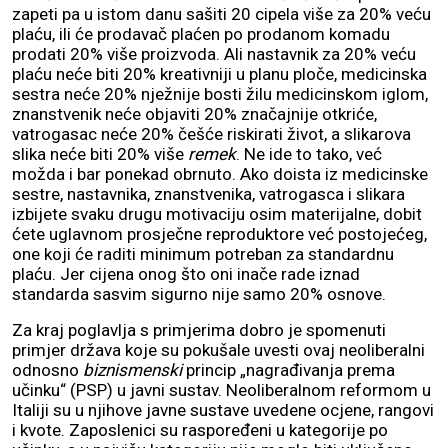
zapeti pa u istom danu sašiti 20 cipela više za 20% veću
plaću, ili će prodavač plaćen po prodanom komadu
prodati 20% više proizvoda. Ali nastavnik za 20% veću
plaću neće biti 20% kreativniji u planu ploče, medicinska
sestra neće 20% nježnije bosti žilu medicinskom iglom,
znanstvenik neće objaviti 20% značajnije otkriće,
vatrogasac neće 20% češće riskirati život, a slikarova
slika neće biti 20% više
remek
. Ne ide to tako, već
možda i bar ponekad obrnuto. Ako doista iz medicinske
sestre, nastavnika, znanstvenika, vatrogasca i slikara
izbijete svaku drugu motivaciju osim materijalne, dobit
ćete uglavnom prosječne reproduktore već postojećeg,
one koji će raditi minimum potreban za standardnu
plaću. Jer cijena onog što oni inače rade iznad
standarda sasvim sigurno nije samo 20% osnove.
Za kraj poglavlja s primjerima dobro je spomenuti
primjer država koje su pokušale uvesti ovaj neoliberalni
odnosno
biznismenski
princip „nagrađivanja prema
učinku“ (PSP) u javni sustav. Neoliberalnom reformom u
Italiji su u njihove javne sustave uvedene ocjene, rangovi
i kvote. Zaposlenici su raspoređeni u kategorije po