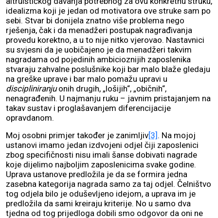
altruističkog davanja potrebnog za ovu konkretnu struku,
idealizma koji je jedan od motivatora ove struke sam po
sebi. Stvar bi donijela znatno više problema nego
rješenja, čak i da menadžeri postupak nagrađivanja
provedu korektno, a u to nije nitko vjerovao. Nastavnici
su svjesni da je uobičajeno je da menadžeri takvim
nagradama od pojedinih ambicioznijih zaposlenika
stvaraju zahvalne poslušnike koji bar malo blaže gledaju
na greške uprave i bar malo pomažu upravi u
discipliniranju
onih drugih, „lošijih“, „običnih“,
nenagrađenih. U najmanju ruku – javnim pristajanjem na
takav sustav i proglašavanjem diferencijacije
opravdanom.
Moj osobni primjer također je zanimljiv
[3]
. Na mojoj
ustanovi imamo jedan izdvojeni odjel čiji zaposlenici
zbog specifičnosti nisu imali šanse dobivati nagrade
koje dijelimo najboljim zaposlenicima svake godine.
Uprava ustanove predložila je da se formira jedna
zasebna kategorija nagrada samo za taj odjel. Čelništvo
tog odjela bilo je oduševljeno idejom, a uprava im je
predložila da sami kreiraju kriterije. No u samo dva
tjedna od tog prijedloga dobili smo odgovor da oni ne