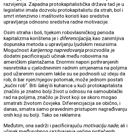
razvijenija. Zapadna protokapitalistička država tad je u
legislativi imala dozvolu protokapitalistu da strah, bol i
smrt intenzivno i maštovito koristi kao sredstva
upravljanja odnosno sredstva radne motivacije.
Osim straha i boli, tijekom robovlasničkog perioda
kapitalizma korištena je i
diferencijacija
, kao zanimljiva
dopunska metoda u upravljanju ljudskim resursima.
Mogućnost
karijernog napredovanja
proizvodila je
dodatni pacificirajući učinak među robovima na
američkim plantažama. Enormni napori pothranjenih
nesretnika u cjelodnevnim radnim smjenama na poljima
pod užarenim suncem lakše su se podnosili uz ideju da
rob, ili bar njen/njegov potomak, može jednom postati
„kućni rob“. Biti
lakej
ili kuharica u kući protokapitalista
značilo je znatno bolji život u odnosu na samoubilački
rad na poljima, značilo je život koji se skoro mogao
smatrati životom čovjeka. Diferencijacija se obično, i
danas, smatra samo pravednim pristupom nagrađivanju
onih koji su bolji. Tako se reklamira.
Međutim, ona sadrži i pacificirajuću
motivaciju nade
, ali i
učinak međusobnog razdvajanja većine potlačenih