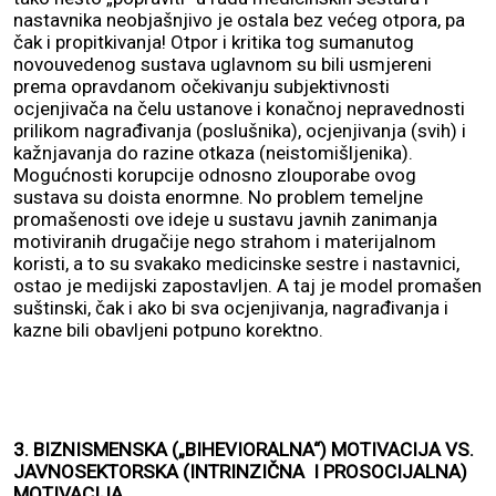
nastavnika neobjašnjivo je ostala bez većeg otpora, pa
čak i propitkivanja! Otpor i kritika tog sumanutog
novouvedenog sustava uglavnom su bili usmjereni
prema opravdanom očekivanju subjektivnosti
ocjenjivača na čelu ustanove i konačnoj nepravednosti
prilikom nagrađivanja (poslušnika), ocjenjivanja (svih) i
kažnjavanja do razine otkaza (neistomišljenika).
Mogućnosti korupcije odnosno zlouporabe ovog
sustava su doista enormne. No problem temeljne
promašenosti ove ideje u sustavu javnih zanimanja
motiviranih drugačije nego strahom i materijalnom
koristi, a to su svakako medicinske sestre i nastavnici,
ostao je medijski zapostavljen. A taj je model promašen
suštinski, čak i ako bi sva ocjenjivanja, nagrađivanja i
kazne bili obavljeni potpuno korektno.
3. BIZNISMENSKA („BIHEVIORALNA“) MOTIVACIJA VS.
JAVNOSEKTORSKA (INTRINZIČNA I PROSOCIJALNA)
MOTIVACIJA