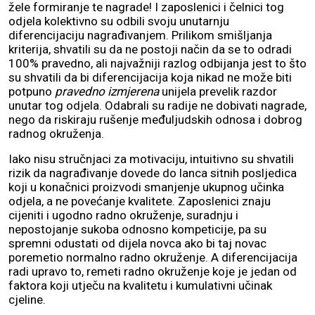
žele formiranje te nagrade! I zaposlenici i čelnici tog
odjela kolektivno su odbili svoju unutarnju
diferencijaciju nagrađivanjem. Prilikom smišljanja
kriterija, shvatili su da ne postoji način da se to odradi
100% pravedno, ali najvažniji razlog odbijanja jest to što
su shvatili da bi diferencijacija koja nikad ne može biti
potpuno
pravedno izmjerena
unijela prevelik razdor
unutar tog odjela. Odabrali su radije ne dobivati nagrade,
nego da riskiraju rušenje međuljudskih odnosa i dobrog
radnog okruženja.
Iako nisu stručnjaci za motivaciju, intuitivno su shvatili
rizik da nagrađivanje dovede do lanca sitnih posljedica
koji u konačnici proizvodi smanjenje ukupnog učinka
odjela, a ne povećanje kvalitete. Zaposlenici znaju
cijeniti i ugodno radno okruženje, suradnju i
nepostojanje sukoba odnosno kompeticije, pa su
spremni odustati od dijela novca ako bi taj novac
poremetio normalno radno okruženje. A diferencijacija
radi upravo to, remeti radno okruženje koje je jedan od
faktora koji utječu na kvalitetu i kumulativni učinak
cjeline.