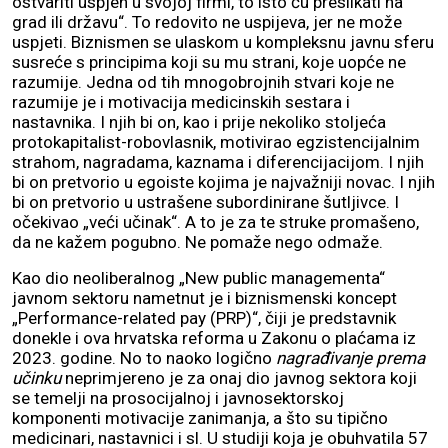
ostvariti uspjeh u svojoj firmi, to isto ću preslikati na
grad ili državu“. To redovito ne uspijeva, jer ne može
uspjeti. Biznismen se ulaskom u kompleksnu javnu sferu
susreće s principima koji su mu strani, koje uopće ne
razumije. Jedna od tih mnogobrojnih stvari koje ne
razumije je i motivacija medicinskih sestara i
nastavnika. I njih bi on, kao i prije nekoliko stoljeća
protokapitalist-robovlasnik, motivirao egzistencijalnim
strahom, nagradama, kaznama i diferencijacijom. I njih
bi on pretvorio u egoiste kojima je najvažniji novac. I njih
bi on pretvorio u ustrašene subordinirane šutljivce. I
očekivao „veći učinak“. A to je za te struke promašeno,
da ne kažem pogubno. Ne pomaže nego odmaže.
Kao dio neoliberalnog „New public managementa“
javnom sektoru nametnut je i biznismenski koncept
„Performance-related pay (PRP)“, čiji je predstavnik
donekle i ova hrvatska reforma u Zakonu o plaćama iz
2023. godine. No to naoko logično
nagrađivanje prema
učinku
neprimjereno je za onaj dio javnog sektora koji
se temelji na prosocijalnoj i javnosektorskoj
komponenti motivacije zanimanja, a što su tipično
medicinari, nastavnici i sl. U studiji koja je obuhvatila 57