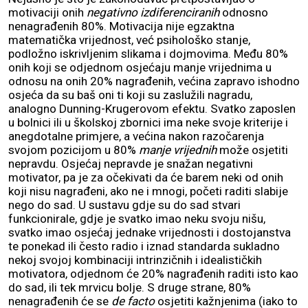
motivaciji onih
negativno izdiferenciranih
odnosno
nenagrađenih 80%. Motivacija nije egzaktna
matematička vrijednost, već psihološko stanje,
podložno iskrivljenim slikama i dojmovima. Među 80%
onih koji se odjednom osjećaju manje vrijednima u
odnosu na onih 20% nagrađenih, većina zapravo ishodno
osjeća da su baš oni ti koji su zaslužili nagradu,
analogno Dunning-Krugerovom efektu. Svatko zaposlen
u bolnici ili u školskoj zbornici ima neke svoje kriterije i
anegdotalne primjere, a većina nakon razočarenja
svojom pozicijom u 80%
manje vrijednih
može osjetiti
nepravdu. Osjećaj nepravde je snažan negativni
motivator, pa je za očekivati da će barem neki od onih
koji nisu nagrađeni, ako ne i mnogi, početi raditi slabije
nego do sad. U sustavu gdje su do sad stvari
funkcionirale, gdje je svatko imao neku svoju nišu,
svatko imao osjećaj jednake vrijednosti i dostojanstva
te ponekad ili često radio i iznad standarda sukladno
nekoj svojoj kombinaciji intrinzičnih i idealističkih
motivatora, odjednom će 20% nagrađenih raditi isto kao
do sad, ili tek mrvicu bolje. S druge strane, 80%
nenagrađenih će se
de facto
osjetiti kažnjenima (iako to