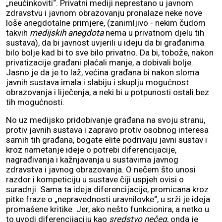
„neučinkoviti“. Privatni mediji neprestano u javnom
zdravstvu i javnom obrazovanju pronalaze neke nove
loše anegdotalne primjere, (zanimljivo - nekim čudom
takvih
medijskih anegdota
nema u privatnom djelu tih
sustava), da bi javnost uvjerili u ideju da bi građanima
bilo bolje kad bi to sve bilo privatno. Da bi, tobože, nakon
privatizacije građani plaćali manje, a dobivali bolje.
Jasno je da je to laž, većina građana bi nakon sloma
javnih sustava imala i slabiju i skuplju mogućnost
obrazovanja i liječenja, a neki bi u potpunosti ostali bez
tih mogućnosti.
No uz medijsko pridobivanje građana na svoju stranu,
protiv javnih sustava i zapravo protiv osobnog interesa
samih tih građana, bogate elite podrivaju javni sustav i
kroz nametanje ideje o potrebi diferencijacije,
nagrađivanja i kažnjavanja u sustavima javnog
zdravstva i javnog obrazovanja. O nečem što unosi
razdor i kompeticiju u sustave čiji uspjeh ovisi o
suradnji. Sama ta ideja diferencijacije, promicana kroz
pitke fraze o „nepravednosti uravnilovke“, u srži je ideja
promašene kritike. Jer, ako nešto funkcionira, a netko u
to uvodi diferencijaciju kao
sredstvo nečeg
, onda je