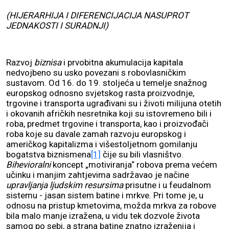
(HIJERARHIJA I DIFERENCIJACIJA NASUPROT
JEDNAKOSTI I SURADNJI)
Razvoj
biznisa
i prvobitna akumulacija kapitala
nedvojbeno su usko povezani s robovlasničkim
sustavom. Od 16. do 19. stoljeća u temelje snažnog
europskog odnosno svjetskog rasta proizvodnje,
trgovine i transporta ugrađivani su i životi milijuna otetih
i okovanih afričkih nesretnika koji su istovremeno bili i
roba, predmet trgovine i transporta, kao i proizvođači
roba koje su davale zamah razvoju europskog i
američkog kapitalizma i višestoljetnom gomilanju
bogatstva biznismena
[1]
čije su bili vlasništvo.
Bihevioralni
koncept „motiviranja“ robova prema većem
učinku i manjim zahtjevima sadržavao je načine
upravljanja ljudskim resursima
prisutne i u feudalnom
sistemu - jasan sistem batine i mrkve. Pri tome je, u
odnosu na pristup kmetovima, možda mrkva za robove
bila malo manje izražena, u vidu tek dozvole života
samog po sebi, a strana batine znatno izraženija i