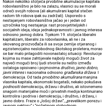
Nakon nekoliko stoljeća prvobitne akumulacije kapitala
robovlasništvo je bilo na zalazu, vlasnici su se morali
odreći svojih robova (ali akumulirani kapital stečen
radom tih robova ipak su zadržali). Usporedo s
nestajanjem robovlasništva jačao je i jedan od
uzročnika tog nestajanja: rast prosvjetiteljskih i
socijalnih ideja, ideja jednakopravnosti i javnog interesa
odnosno javnog dobra. Tijekom 19. stoljeća liberalni
kapitalizam, liberalni za robovlasnika, ali ne i za
okovanog proizvođača ili sa svoje zemlje otjeranog i
egzistencijalno neslobodnog škotskog proletera, morao
se bar malo prilagoditi novonastaloj situaciji. Revolucije
kojima su mase zahtijevale najbolji mogući život za
najveći mogući broj ljudi stvorile su nešto između
ostaloga opisivano i pojmovima
društvo
,
javno dobro
,
javni interes
i nacionalna odnosno
građanska država
. I
demokracija. Od tada
prvobitno akumulirana
manjina
vlasnika kapitala, ekonomski bogataši, nekako pokušava
podnositi
demokraciju, državu i društvo, ali istovremeno
snagom materijalne moći i privatnih medija kontinuirano
kontrolira i podriva i demokraciju, i društvo, i državu, i
javno dobro. Fraze o „lošoj državi“, „prevelikom porezu i
javnom sektoru“ i “poželjnom slobodnom