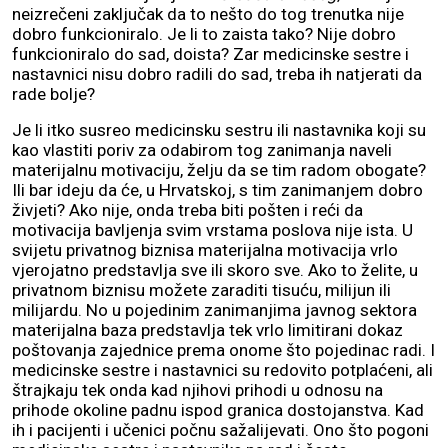
neizrečeni zaključak da to nešto do tog trenutka nije
dobro funkcioniralo. Je li to zaista tako? Nije dobro
funkcioniralo do sad, doista? Zar medicinske sestre i
nastavnici nisu dobro radili do sad, treba ih natjerati da
rade bolje?
Je li itko susreo medicinsku sestru ili nastavnika koji su
kao vlastiti poriv za odabirom tog zanimanja naveli
materijalnu motivaciju, želju da se tim radom obogate?
Ili bar ideju da će, u Hrvatskoj, s tim zanimanjem dobro
živjeti? Ako nije, onda treba biti pošten i reći da
motivacija bavljenja svim vrstama poslova nije ista. U
svijetu privatnog biznisa materijalna motivacija vrlo
vjerojatno predstavlja sve ili skoro sve. Ako to želite, u
privatnom biznisu možete zaraditi tisuću, milijun ili
milijardu. No u pojedinim zanimanjima javnog sektora
materijalna baza predstavlja tek vrlo limitirani dokaz
poštovanja zajednice prema onome što pojedinac radi. I
medicinske sestre i nastavnici su redovito potplaćeni, ali
štrajkaju tek onda kad njihovi prihodi u odnosu na
prihode okoline padnu ispod granica dostojanstva. Kad
ih i pacijenti i učenici počnu sažalijevati. Ono što pogoni