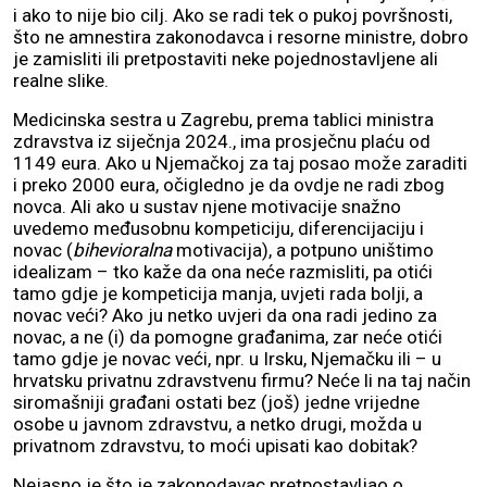
i ako to nije bio cilj. Ako se radi tek o pukoj površnosti,
što ne amnestira zakonodavca i resorne ministre, dobro
je zamisliti ili pretpostaviti neke pojednostavljene ali
realne slike.
Medicinska sestra u Zagrebu, prema tablici ministra
zdravstva iz siječnja 2024., ima prosječnu plaću od
1149 eura. Ako u Njemačkoj za taj posao može zaraditi
i preko 2000 eura, očigledno je da ovdje ne radi zbog
novca. Ali ako u sustav njene motivacije snažno
uvedemo međusobnu kompeticiju, diferencijaciju i
novac (
bihevioralna
motivacija), a potpuno uništimo
idealizam – tko kaže da ona neće razmisliti, pa otići
tamo gdje je kompeticija manja, uvjeti rada bolji, a
novac veći? Ako ju netko uvjeri da ona radi jedino za
novac, a ne (i) da pomogne građanima, zar neće otići
tamo gdje je novac veći, npr. u Irsku, Njemačku ili – u
hrvatsku privatnu zdravstvenu firmu? Neće li na taj način
siromašniji građani ostati bez (još) jedne vrijedne
osobe u javnom zdravstvu, a netko drugi, možda u
privatnom zdravstvu, to moći upisati kao dobitak?
Nejasno je što je zakonodavac pretpostavljao o