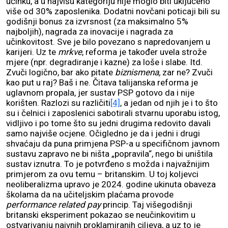
učinku, a u najvišu kategoriju nije moglo biti uključeno
više od 30% zaposlenika. Dodatni novčani poticaji bili su
godišnji bonus za izvrsnost (za maksimalno 5%
najboljih), nagrada za inovacije i nagrada za
učinkovitost. Sve je bilo povezano s napredovanjem u
karijeri. Uz te
mrkve
, reforma je također uvela strože
mjere (npr. degradiranje i kazne) za loše i slabe. Itd.
Zvuči logično, bar ako pitate
biznismena,
zar ne? Zvuči
kao put u raj? Baš i ne. Čitava talijanska reforma je
uglavnom propala, jer sustav PSP gotovo da i nije
korišten. Razlozi su različiti
[4]
, a jedan od njih je i to što
su i čelnici i zaposlenici sabotirali stvarnu uporabu istog,
vidljivo i po tome što su jedni drugima redovito davali
samo najviše ocjene. Očigledno je da i jedni i drugi
shvaćaju da puna primjena PSP-a u specifičnom javnom
sustavu zapravo ne bi ništa „popravila“, nego bi uništila
sustav iznutra. To je potvrđeno s možda i najvažnijim
primjerom za ovu temu – britanskim. U toj koljevci
neoliberalizma upravo je 2024. godine ukinuta obaveza
školama da na učiteljskim plaćama provode
performance related pay
princip. Taj višegodišnji
britanski eksperiment pokazao se neučinkovitim u
ostvarivanju naivnih proklamiranih ciljeva, a uz to je