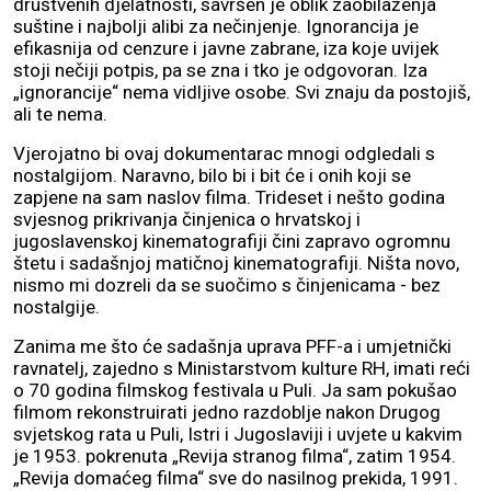
društvenih djelatnosti, savršen je oblik zaobilaženja
suštine i najbolji alibi za nečinjenje. Ignorancija je
efikasnija od cenzure i javne zabrane, iza koje uvijek
stoji nečiji potpis, pa se zna i tko je odgovoran. Iza
„ignorancije“ nema vidljive osobe. Svi znaju da postojiš,
ali te nema.
Vjerojatno bi ovaj dokumentarac mnogi odgledali s
nostalgijom. Naravno, bilo bi i bit će i onih koji se
zapjene na sam naslov filma. Trideset i nešto godina
svjesnog prikrivanja činjenica o hrvatskoj i
jugoslavenskoj kinematografiji čini zapravo ogromnu
štetu i sadašnjoj matičnoj kinematografiji. Ništa novo,
nismo mi dozreli da se suočimo s činjenicama - bez
nostalgije.
Zanima me što će sadašnja uprava PFF-a i umjetnički
ravnatelj, zajedno s Ministarstvom kulture RH, imati reći
o 70 godina filmskog festivala u Puli. Ja sam pokušao
filmom rekonstruirati jedno razdoblje nakon Drugog
svjetskog rata u Puli, Istri i Jugoslaviji i uvjete u kakvim
je 1953. pokrenuta „Revija stranog filma“, zatim 1954.
„Revija domaćeg filma“ sve do nasilnog prekida, 1991.