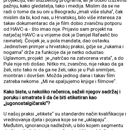
projekciju, van službenog programa, ali je dobio izuzetnu
pažnju, kako gledatelja, tako i medija. Mislim da se ne
radi o tome da su oni u Beogradu „imali više sluha“, čak
mislim da bi, kod nas, u Hrvatskoj, bilo više interesa za
takav dokumentarac da je film dobio zvaničnu potporu
od HAVC-a - što imao nije. Prijavio sam projekt na
natječaj HAVC-a u vrijeme dok je Danijel Rafaelić bio
ravnatelj. Čovjek je, u pola mandata, dao ostavku.
Jedinstven primjer u hrvatskoj praksi, gdje se „rukama i
nogama“ drže za funkcije da je netko odustao.
Uglavnom, projekt je „natrčao na zatvorena vrata“, a do
Pule nije niti došao. Nitko mi, zvanično, nije rekao da ga
želi, isto tako ni da ga ne želi, iako je u Puli snimljen,
montiran i dovršen. Možda jednog dana i takav film
zatreba nekome. „Mi ne spaljujemo knjige i filmove“.
Kako biste, u nekoliko rečenica, saželi njegov sadržaj i
poruku i smatrate li da će biti etiketiran kao
„jugonostalgičarski“?
U našoj praksi „etikete“ su standardni način kvalifikacije i
vrednovanja djela i pojava koje se ne „uklapaju“…
Međutim, ignorancija nadležnih, u bilo kojem segmentu