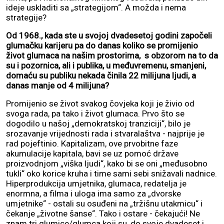
ideje uskladiti sa „strategijom“. A možda i nema
strategije?
Od 1968., kada ste u svojoj dvadesetoj godini započeli
glumačku karijeru pa do danas koliko se promijenio
život glumaca na našim prostorima, s obzorom na to da
su i pozornica, ali i publika, u međuvremenu, smanjeni,
domaću su publiku nekada činila 22 milijuna ljudi, a
danas manje od 4 milijuna?
Promijenio se život svakog čovjeka koji je živio od
svoga rada, pa tako i život glumaca. Prvo što se
dogodilo u našoj „demokratskoj tranziciji“, bilo je
srozavanje vrijednosti rada i stvaralaštva - najprije je
rad pojeftinio. Kapitalizam, ove prvobitne faze
akumulacije kapitala, bavi se uz pomoć države
proizvodnjom „viška ljudi“, kako bi se oni „međusobno
tukli“ oko korice kruha i time sami sebi snižavali nadnice.
Hiperprodukcija umjetnika, glumaca, redatelja je
enormna, a filma i uloga ima samo za „dvorske
umjetnike“ - ostali su osuđeni na „tržišnu utakmicu“ i
čekanje „životne šanse“. Tako i ostare - čekajući! Ne
znam tri glumice/glumca koji su, do svoje dvadeset i