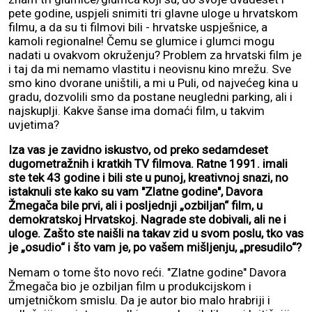
pete godine, uspjeli snimiti tri glavne uloge u hrvatskom
filmu, a da su ti filmovi bili - hrvatske uspješnice, a
kamoli regionalne! Čemu se glumice i glumci mogu
nadati u ovakvom okruženju? Problem za hrvatski film je
i taj da mi nemamo vlastitu i neovisnu kino mrežu. Sve
smo kino dvorane uništili, a mi u Puli, od najvećeg kina u
gradu, dozvolili smo da postane neugledni parking, ali i
najskuplji. Kakve šanse ima domaći film, u takvim
uvjetima?
Iza vas je zavidno iskustvo, od preko sedamdeset
dugometražnih i kratkih TV filmova. Ratne 1991. imali
ste tek 43 godine i bili ste u punoj, kreativnoj snazi, no
istaknuli ste kako su vam "Zlatne godine", Davora
Žmegača bile prvi, ali i posljednji „ozbiljan“ film, u
demokratskoj Hrvatskoj. Nagrade ste dobivali, ali ne i
uloge. Zašto ste naišli na takav zid u svom poslu, tko vas
je „osudio“ i što vam je, po vašem mišljenju, „presudilo“?
Nemam o tome što novo reći. "Zlatne godine" Davora
Žmegača bio je ozbiljan film u produkcijskom i
umjetničkom smislu. Da je autor bio malo hrabriji i