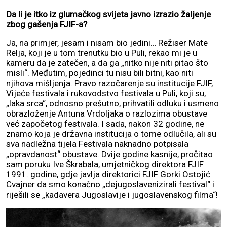
Da li je itko iz glumačkog svijeta javno izrazio žaljenje
zbog gašenja FJIF-a?
Ja, na primjer, jesam i nisam bio jedini… Režiser Mate
Relja, koji je u tom trenutku bio u Puli, rekao mi je u
kameru da je zatečen, a da ga „nitko nije niti pitao što
misli“. Međutim, pojedinci tu nisu bili bitni, kao niti
njihova mišljenja. Pravo razočarenje su institucije FJIF,
Vijeće festivala i rukovodstvo festivala u Puli, koji su,
„laka srca“, odnosno prešutno, prihvatili odluku i usmeno
obrazloženje Antuna Vrdoljaka o razlozima obustave
već započetog festivala. I sada, nakon 32 godine, ne
znamo koja je državna institucija o tome odlučila, ali su
sva nadležna tijela Festivala naknadno potpisala
„opravdanost“ obustave. Dvije godine kasnije, pročitao
sam poruku Ive Škrabala, umjetničkog direktora FJIF
1991. godine, gdje javlja direktorici FJIF Gorki Ostojić
Cvajner da smo konačno „dejugoslavenizirali festival“ i
riješili se „kadavera Jugoslavije i jugoslavenskog filma“!