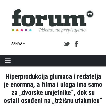
Skoči na glavni sadržaj
ARHIVA +
Hiperprodukcija glumaca i redatelja
je enormna, a filma i uloga ima samo
za „dvorske umjetnike“, dok su
ostali osuđeni na „tržišnu utakmicu“