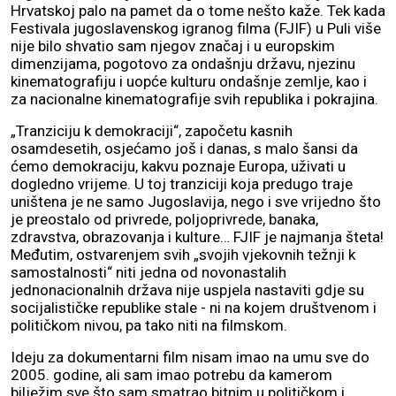
Hrvatskoj palo na pamet da o tome nešto kaže. Tek kada
Festivala jugoslavenskog igranog filma (FJIF) u Puli više
nije bilo shvatio sam njegov značaj i u europskim
dimenzijama, pogotovo za ondašnju državu, njezinu
kinematografiju i uopće kulturu ondašnje zemlje, kao i
za nacionalne kinematografije svih republika i pokrajina.
„Tranziciju k demokraciji“, započetu kasnih
osamdesetih, osjećamo još i danas, s malo šansi da
ćemo demokraciju, kakvu poznaje Europa, uživati u
dogledno vrijeme. U toj tranziciji koja predugo traje
uništena je ne samo Jugoslavija, nego i sve vrijedno što
je preostalo od privrede, poljoprivrede, banaka,
zdravstva, obrazovanja i kulture… FJIF je najmanja šteta!
Međutim, ostvarenjem svih „svojih vjekovnih težnji k
samostalnosti“ niti jedna od novonastalih
jednonacionalnih država nije uspjela nastaviti gdje su
socijalističke republike stale - ni na kojem društvenom i
političkom nivou, pa tako niti na filmskom.
Ideju za dokumentarni film nisam imao na umu sve do
2005. godine, ali sam imao potrebu da kamerom
bilježim sve što sam smatrao bitnim u političkom i