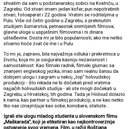
shvatim da sam u podstanarskoj sobici na Kvatriću, u
Zagrebu. Od stvari imam jedan kofer, pun nepotrebnih
stvari, fotoaparat i 22 godine. Vratim se roditeljima u
Pulu. Više od četiri godine u Zagrebu, s prekinutim
studijem šumarstva, petnaestak snimljenih filmova,
glavne uloge u uspješnim filmovima i ni dinara
ušteđevine. Dosta mi je bilo popularnosti, ako me netko
stvarno hoće zvat će me i u Pulu.
To mi je, zapravo, bila najvažnija odluka i prekretnica u
životu, koja mi je osigurala kasniju nezavisnost i
samostalnost. Kao filmski radnik, filmski glumac sa
znanjem engleskog jezika, imao sam realnu šansu da
dobijem ulogu i zaigram u nekoj „top“ holivudskoj
produkciji - što nikada ne bi dočekali pred vratima
najjačih holivudskih studija - ali ste mogli dočekati u
Zagrebu, u Hrvatskoj, tih godina. Tada je Holivud dolazio
k nama, kao partner u filmskoj produkciji, a ne kao netko
tko nas iznajmljuje kao sobe, konobare, statiste…
Igrali ste ulogu mladog studenta u slovenskom filmu
„Maškarada“, koji je etiketiran kao najkontroverznije
ostvarenje svog vremena. Film, u režiji Boštjana