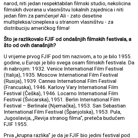
narod, niti jedan respektabilan filmski studio, nekolicina
filmskih dvorana u vlasništvu lokalnih zajednica i niti
jedan film za pamćenje! Ali - zato desetine
multipleksa/cineplexa u stranom vlasništvu - za
distribuciju američkog filma!
Što je razlikovalo FJIF od ondašnjih filmskih festivala, a
što od ovih današnjih?
U vrijeme prvog FJIF pod tim nazivom, a to je bilo 1955.
godine, u Europi je bilo svega osam filmskih festivala. Da
ih nabrojim: 1932. Venice International Film Festival
(Italija), 1935. Moscow International Film Festival
(Rusija), 1939. Cannes International Film Festival
(Francuska), 1946. Karlovy Vary International Film
Festival (Češka), 1946. Locarno International Film
Festival (Švicarska), 1951. Berlin International Film
Festival – Berlinale (Njemačka), 1953. San Sebastian
International Film Festival (Španjolska), 1953. Pula,
Jugoslavija, „Revija stranog filma“, preteča budućem
FJIF 1955.
Prva „krupna razlika“ je da je FJIF bio jedini festival pod