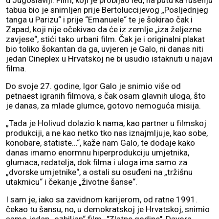
u Jugoslaviji. Film, koji je probijao led, na putu ka rušenju
tabua bio je snimljen prije Bertoluccijevog „Posljednjeg
tanga u Parizu“ i prije “Emanuele“ te je šokirao čak i
Zapad, koji nije očekivao da će iz zemlje „iza željezne
zavjese“, stići tako urbani film. Čak je i originalni plakat
bio toliko šokantan da ga, uvjeren je Galo, ni danas niti
jedan Cineplex u Hrvatskoj ne bi usudio istaknuti u najavi
filma.
Do svoje 27. godine, Igor Galo je snimio više od
petnaest igranih filmova, s čak osam glavnih uloga, što
je danas, za mlade glumce, gotovo nemoguća misija.
„Tada je Holivud dolazio k nama, kao partner u filmskoj
produkciji, a ne kao netko tko nas iznajmljuje, kao sobe,
konobare, statiste…“, kaže nam Galo, te dodaje kako
danas imamo enormnu hiperprodukciju umjetnika,
glumaca, redatelja, dok filma i uloga ima samo za
„dvorske umjetnike“, a ostali su osuđeni na „tržišnu
utakmicu“ i čekanje „životne šanse“.
I sam je, iako sa zavidnom karijerom, od ratne 1991.
čekao tu šansu, no, u demokratskoj je Hrvatskoj, snimio