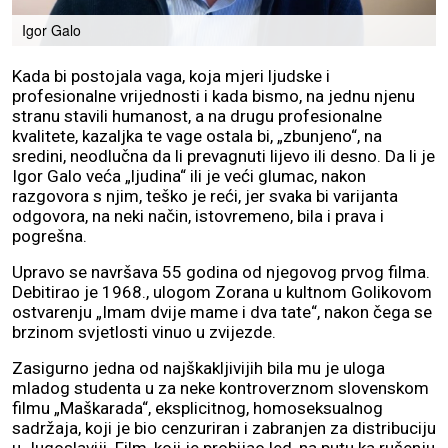
Igor Galo
Kada bi postojala vaga, koja mjeri ljudske i
profesionalne vrijednosti i kada bismo, na jednu njenu
stranu stavili humanost, a na drugu profesionalne
kvalitete, kazaljka te vage ostala bi, „zbunjeno“, na
sredini, neodlučna da li prevagnuti lijevo ili desno. Da li je
Igor Galo veća „ljudina“ ili je veći glumac, nakon
razgovora s njim, teško je reći, jer svaka bi varijanta
odgovora, na neki način, istovremeno, bila i prava i
pogrešna.
Upravo se navršava 55 godina od njegovog prvog filma.
Debitirao je 1968., ulogom Zorana u kultnom Golikovom
ostvarenju „Imam dvije mame i dva tate“, nakon čega se
brzinom svjetlosti vinuo u zvijezde.
Zasigurno jedna od najškakljivijih bila mu je uloga
mladog studenta u za neke kontroverznom slovenskom
filmu „Maškarada“, eksplicitnog, homoseksualnog
sadržaja, koji je bio cenzuriran i zabranjen za distribuciju