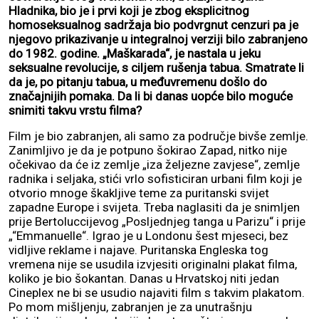
Hladnika, bio je i prvi koji je zbog eksplicitnog
homoseksualnog sadržaja bio podvrgnut cenzuri pa je
njegovo prikazivanje u integralnoj verziji bilo zabranjeno
do 1982. godine. „Maškarada“, je nastala u jeku
seksualne revolucije, s ciljem rušenja tabua. Smatrate li
da je, po pitanju tabua, u međuvremenu došlo do
značajnijih pomaka. Da li bi danas uopće bilo moguće
snimiti takvu vrstu filma?
Film je bio zabranjen, ali samo za područje bivše zemlje.
Zanimljivo je da je potpuno šokirao Zapad, nitko nije
očekivao da će iz zemlje „iza željezne zavjese“, zemlje
radnika i seljaka, stići vrlo sofisticiran urbani film koji je
otvorio mnoge škakljive teme za puritanski svijet
zapadne Europe i svijeta. Treba naglasiti da je snimljen
prije Bertoluccijevog „Posljednjeg tanga u Parizu“ i prije
„“Emmanuelle“. Igrao je u Londonu šest mjeseci, bez
vidljive reklame i najave. Puritanska Engleska tog
vremena nije se usudila izvjesiti originalni plakat filma,
koliko je bio šokantan. Danas u Hrvatskoj niti jedan
Cineplex ne bi se usudio najaviti film s takvim plakatom.
Po mom mišljenju, zabranjen je za unutrašnju