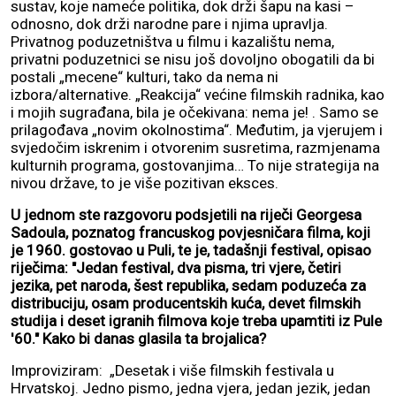
sustav, koje nameće politika, dok drži šapu na kasi –
odnosno, dok drži narodne pare i njima upravlja.
Privatnog poduzetništva u filmu i kazalištu nema,
privatni poduzetnici se nisu još dovoljno obogatili da bi
postali „mecene“ kulturi, tako da nema ni
izbora/alternative. „Reakcija“ većine filmskih radnika, kao
i mojih sugrađana, bila je očekivana: nema je! . Samo se
prilagođava „novim okolnostima“. Međutim, ja vjerujem i
svjedočim iskrenim i otvorenim susretima, razmjenama
kulturnih programa, gostovanjima… To nije strategija na
nivou države, to je više pozitivan eksces.
U jednom ste razgovoru podsjetili na riječi Georgesa
Sadoula, poznatog francuskog povjesničara filma, koji
je 1960. gostovao u Puli, te je, tadašnji festival, opisao
riječima: "Jedan festival, dva pisma, tri vjere, četiri
jezika, pet naroda, šest republika, sedam poduzeća za
distribuciju, osam producentskih kuća, devet filmskih
studija i deset igranih filmova koje treba upamtiti iz Pule
'60." Kako bi danas glasila ta brojalica?
Improviziram: „Desetak i više filmskih festivala u
Hrvatskoj. Jedno pismo, jedna vjera, jedan jezik, jedan