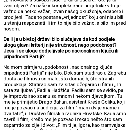
zanimljivo? Za naše iskompleksirane umjetnike vrlo je
važno da netko važan, izvan našeg okruženja, odabere i
procijeni…Tada to postane „vrijednost“ koju oni nisu bili
u stanju raspoznati ili im to nije bilo važno, a bilo im pred
nosom.
Da li je u bivšoj državi bilo slučajeva da kod podjele
uloga glavni kriterij nije stručnost, nego podobnost?
Jesu li se uloge dodjeljivale po nacionalnom ključu ili
pripadnosti Partiji?
Na mom primjeru „podobnosti, nacionalnog ključa i
pripadnosti Partiji“ nije bilo. Dok sam studirao u Zagrebu
dosta se filmova snimalo, što domaćih, što stranih
produkcija. Statirao sam za sitan džeparac u filmu „Tri
sata za ljubav“, Fadila Hadžića. Fadilu sam se svidio, pa
je improvizirao scenu sa mnom i nekom djevojkom. Tu
me je primijetio Drago Bahun, asistent Kreše Golika, koji
me je pozvao na audiciju, za film “Imam dvije mame i
dva tate“, u Društvo filmskih radnika Hrvatske. Kada smo
završili film, Krešo me je pozvao i rekao nešto što sam
zapamtio za cijeli život: „Film ti je, Igore, kao tramvajska