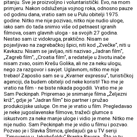
pitanju. Sve je proizvoljno i voluntaristički. Evo, na mom
primjeru. Nakon odsluženja vojnog roka, odnosno pauze
od godinu dana, vratio sam se u Pulu obitelji 1975.
godine. Nitko me nije pozivao, nitko nije nudio uloge,
iako sam do tada snimio više od petnaest igranih
filmova, osam glavnih uloga - sa svojih 27 godina.
Nestao sam iz vidokruga, praktično. Nisam se
pojavljivao na zagrebačkoj špici, niti kod „Zvečke“, niti u
Kavkazu. Nisam se javljao, niti nazivao „Jadran film“,
„Zagreb film“, „Croatia film“, a redatelje u životu inače
nisam zvao, osim Krešu Golika, ali ne za neku ulogu,
nego za razgovor i savjet. Uglavnom, nitko me nije
trebao! Zaposlio sam se u „Kvarner expressu“, turističkoj
agenciji, da budem obitelji od neke koristi! Tko me je
vratio na film - ne biste nikada pogodili. Vratio me je
Sam Peckinpah. Pripremao je snimanje filma „Željezni
križ“, gdje je “Jadran film“ bio partner i pružao
produkcijske usluge. On me je vratio u film. Pregledavao
je neke jugoslavenske filmove, tražeći glumce s
iskustvom za neke manje uloge i vidio je mene. Nitko me
nije nudio. Sam Peckinpah me je vidio u filmu i pozvao.
Pozvao je i Slavka Štimca, gledajući ga u TV seriji
„Zimovanje u Jakobsfeldu“ Branka Bauera. Što je tu