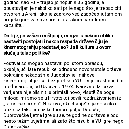
godine. Kao FJIF trajao je nepunih 36 godina, a
obustavljen je nekoliko sati prije nego što je trebao biti
otvoren u Areni, iako je zapravo već započeo jutarnjom
projekcijom za novinare u Istarskom narodnom
kazalištu.
Da li je, po vašem mišljenju, mogao u nekom obliku
nastaviti postojati i nakon raspada države čiju je
kinematografiju predstavljao? Je li kultura u ovom
slučaju talac politike?
Festival se mogao nastaviti po istom obrascu,
okupljajući iste republike, odnosno novonastale države i
pokrajine nekadašnje Jugoslavije i njihove
kinematografije - ali bez prefiksa YU. On je praktično bio
međunarodni, od Ustava iz 1974. Naravno da takva
varijanta nije bila niti u primisli novoj vlasti! Za boga
miloga, mi smo se u Hrvatskoj bavili razdruživanjem iz
„tamnice naroda“. Nikakvo „okupljanje“ nije dolazilo u
obzir pa tako niti na kulturnom polju. Doduše,
Dubrovačke ljetne igre su se, te godine održavale pod
nešto težim uvjetima, ali zato što nisu bile YU igre, nego
Dubrovačke.