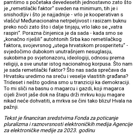
pamtimo s početaka devedesetih jednostavno zato što
je „remetilački faktor“ sveden na minimum, tih je i
snishodljiv i što je najjadnije - vrlo je kooperativan s
vlašću! Međunacionalna netrpeljivost i rasizam buknu
preko noći zato što i dalje tinjaju, vrlo lako se „vatra
raspiri“. Porazna činjenica je da sada - kada smo se
„konačno riješili“ autohtonih Srba kao remetilačkog
faktora, svojevrsnog „utega hrvatskom prosperitetu“ -
svjedočimo dubokom unutrašnjem nesuglasju,
sukobima po svjetonazoru, ideologiji, odnosu prema
religiji, a sve unutar istog nacionalnog korpusa. Što nam
je sada remetilački faktor? Što nas sada sprečava da
Hrvatsku uredimo na sreću i veselje vlastitih građana?
Trideset i nešto godina smo u tranziciji ka demokraciji.
To mi sliči na basnu o magarcu i gazdi, koji magarca
cijeli život jaše dok na štapu drži mrkvu koju magare
nikad neće dohvatiti, a mrkva se čini tako blizu! Hvala na
pažnji.
Tekst je financiran sredstvima Fonda za poticanje
pluralizma i raznovrsnosti elektroničkih medija Agencije
za elektroničke medije za 2023. godinu