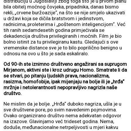
distribuciju u Jugoslaviji zbog toga što je u prvom planu
bila obitelj moćnog čovjeka, pripadnika, danas bismo
rekli, „crvene buržoazije“, na što se nije smjelo ukazivati
u državi koja se dičila bratstvom i jedinstvom,
radnicima, proleterima i „poštenom inteligencijom“. Već
tih ranih sedamdesetih godina primjećivala se
dekadencija društva privilegiranih i moćnih. Film je bio
bolno istinit za tu privilegiranu kastu. Gledajući s ove
vremenske distance sve je to bilo poprilično benigno u
odnosu na ovo u što je sada eskaliralo.
Od 90-ih ste iznimno društveno angažirani sa suprugom
Mirjanom, aktivni ste i kroz udrugu Homo. Smatrate li da
se stvari, po pitanju ljudskih prava, nacionalizma,
rasizma, homofobije, ipak mijenjaju na bolje ili je „hrđa“
mržnje i netolerantnosti nepopravljivo nagrizla naše
društvo.
Ne mislim da je bolje. „Hrđa“ duboko nagriza, ušla je u
sve društvene pore, po svim navedenim pojmovima.
Ovako organizirano društvo nema adekvatan odgovor
na izazove. Glavinjamo već trideset godina. Nema,
doduše, međunacionalne netrpeljivosti u mjeri kakvu