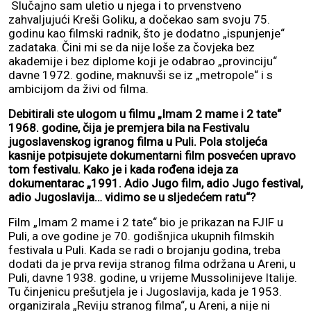
Slučajno sam uletio u njega i to prvenstveno
zahvaljujući Kreši Goliku, a dočekao sam svoju 75.
godinu kao filmski radnik, što je dodatno „ispunjenje“
zadataka. Čini mi se da nije loše za čovjeka bez
akademije i bez diplome koji je odabrao „provinciju“
davne 1972. godine, maknuvši se iz „metropole“ i s
ambicijom da živi od filma.
Debitirali ste ulogom u filmu „Imam 2 mame i 2 tate“
1968. godine, čija je premjera bila na Festivalu
jugoslavenskog igranog filma u Puli. Pola stoljeća
kasnije potpisujete dokumentarni film posvećen upravo
tom festivalu. Kako je i kada rođena ideja za
dokumentarac „1991. Adio Jugo film, adio Jugo festival,
adio Jugoslavija… vidimo se u sljedećem ratu“?
Film „Imam 2 mame i 2 tate“ bio je prikazan na FJIF u
Puli, a ove godine je 70. godišnjica ukupnih filmskih
festivala u Puli. Kada se radi o brojanju godina, treba
dodati da je prva revija stranog filma održana u Areni, u
Puli, davne 1938. godine, u vrijeme Mussolinijeve Italije.
Tu činjenicu prešutjela je i Jugoslavija, kada je 1953.
organizirala „Reviju stranog filma“, u Areni, a nije ni