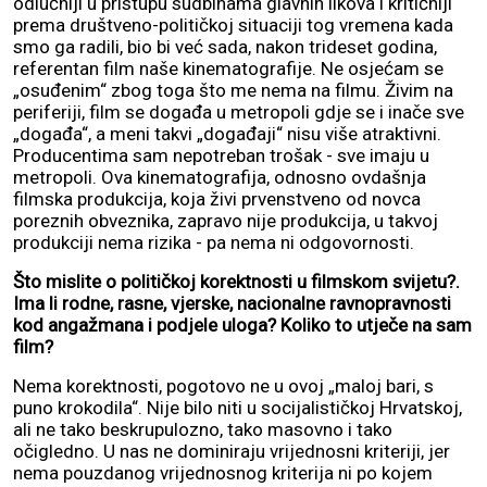
odlučniji u pristupu sudbinama glavnih likova i kritičniji
prema društveno-političkoj situaciji tog vremena kada
smo ga radili, bio bi već sada, nakon trideset godina,
referentan film naše kinematografije. Ne osjećam se
„osuđenim“ zbog toga što me nema na filmu. Živim na
periferiji, film se događa u metropoli gdje se i inače sve
„događa“, a meni takvi „događaji“ nisu više atraktivni.
Producentima sam nepotreban trošak - sve imaju u
metropoli. Ova kinematografija, odnosno ovdašnja
filmska produkcija, koja živi prvenstveno od novca
poreznih obveznika, zapravo nije produkcija, u takvoj
produkciji nema rizika - pa nema ni odgovornosti.
Što mislite o političkoj korektnosti u filmskom svijetu?.
Ima li rodne, rasne, vjerske, nacionalne ravnopravnosti
kod angažmana i podjele uloga? Koliko to utječe na sam
film?
Nema korektnosti, pogotovo ne u ovoj „maloj bari, s
puno krokodila“. Nije bilo niti u socijalističkoj Hrvatskoj,
ali ne tako beskrupulozno, tako masovno i tako
očigledno. U nas ne dominiraju vrijednosni kriteriji, jer
nema pouzdanog vrijednosnog kriterija ni po kojem