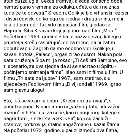
stanica iza ugla. Čekaš tramvaj, a kada konačno dođe,
nemaš puno vremena za odluku, uđeš, a da i ne znaš
kuda će te odvesti.“ Srećom, Golik je bio vrhunski režiser
i divan čovjek, od kojega su i jedna i druga vrlina, meni
bila od pomoći! Taj, vrlo uspješan film, gledao je
Hajrudin Šiba Krvavac koji je pripremao film „Most“.
Početkom 1969. godine Šiba je nazvao svog kolegu i
prijatelja Krešu raspitujući se za mene, da bi zatim
doputovao u Zagreb da me osobno vidi. Golik je, u
kavani hotela „Palace“, organizirao susret. Nakon pola
sata druženja Šiba mi je rekao: „Ti ćeš biti Bambino, evo
ti scenario, za dva tjedna da si se nacrtao u Splitu -
počinjemo snimanje filma“. Išao sam iz filma u film. U
filmu „Tri sata za ljubav“ 1967., sam statirao, a u
sljedećem Fadilovom filmu „Divlji anđeli“ 1969. igrao
sam glavnu ulogu!
Eto, još se vozim u onom „Krešinom tramvaju“, s
početka priče. Nisam imao ni „važnog tatu, niti važnu
mamu“, niti Partiju iza sebe, kao mnogi moji kolege s
nagradom „7 sekretara SKOJ-a“, koji su zaslužili
stanove, potkrovlja, stalne angažmane u kazalištima...
Na početku 1972. godine, u pauzi između dva filma,