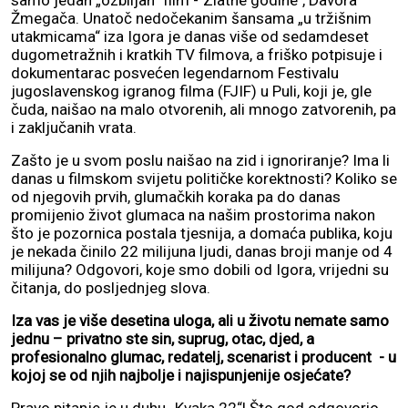
samo jedan „ozbiljan“ film -"Zlatne godine", Davora
Žmegača. Unatoč nedočekanim šansama „u tržišnim
utakmicama“ iza Igora je danas više od sedamdeset
dugometražnih i kratkih TV filmova, a friško potpisuje i
dokumentarac posvećen legendarnom Festivalu
jugoslavenskog igranog filma (FJIF) u Puli, koji je, gle
čuda, naišao na malo otvorenih, ali mnogo zatvorenih, pa
i zaključanih vrata.
Zašto je u svom poslu naišao na zid i ignoriranje? Ima li
danas u filmskom svijetu političke korektnosti? Koliko se
od njegovih prvih, glumačkih koraka pa do danas
promijenio život glumaca na našim prostorima nakon
što je pozornica postala tjesnija, a domaća publika, koju
je nekada činilo 22 milijuna ljudi, danas broji manje od 4
milijuna? Odgovori, koje smo dobili od Igora, vrijedni su
čitanja, do posljednjeg slova.
Iza vas je više desetina uloga, ali u životu nemate samo
jednu – privatno ste sin, suprug, otac, djed, a
profesionalno glumac, redatelj, scenarist i producent - u
kojoj se od njih najbolje i najispunjenije osjećate?