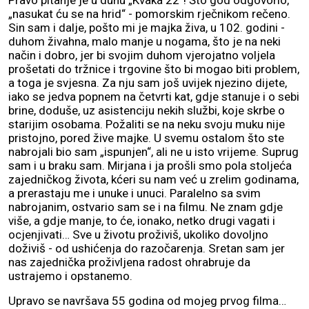
Pravo pitanje je u duhu „Kvaka 22“! Što god odgovorio,
„nasukat ću se na hrid“ - pomorskim rječnikom rečeno.
Sin sam i dalje, pošto mi je majka živa, u 102. godini -
duhom živahna, malo manje u nogama, što je na neki
način i dobro, jer bi svojim duhom vjerojatno voljela
prošetati do tržnice i trgovine što bi mogao biti problem,
a toga je svjesna. Za nju sam još uvijek njezino dijete,
iako se jedva popnem na četvrti kat, gdje stanuje i o sebi
brine, doduše, uz asistenciju nekih službi, koje skrbe o
starijim osobama. Požaliti se na neku svoju muku nije
pristojno, pored žive majke. U svemu ostalom što ste
nabrojali bio sam „ispunjen“, ali ne u isto vrijeme. Suprug
sam i u braku sam. Mirjana i ja prošli smo pola stoljeća
zajedničkog života, kćeri su nam već u zrelim godinama,
a prerastaju me i unuke i unuci. Paralelno sa svim
nabrojanim, ostvario sam se i na filmu. Ne znam gdje
više, a gdje manje, to će, ionako, netko drugi vagati i
ocjenjivati… Sve u životu proživiš, ukoliko dovoljno
doživiš - od ushićenja do razočarenja. Sretan sam jer
nas zajednička proživljena radost ohrabruje da
ustrajemo i opstanemo.
Upravo se navršava 55 godina od mojeg prvog filma…