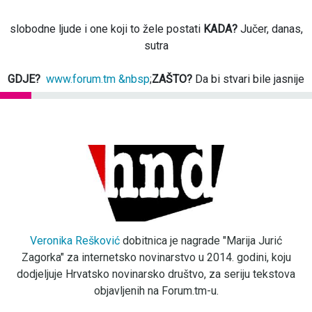
slobodne ljude i one koji to žele postati
KADA?
Jučer, danas,
sutra
GDJE?
www.forum.tm &nbsp
;
ZAŠTO?
Da bi stvari bile jasnije
Veronika Rešković
dobitnica je nagrade "Marija Jurić
Zagorka" za internetsko novinarstvo u 2014. godini, koju
dodjeljuje Hrvatsko novinarsko društvo, za seriju tekstova
objavljenih na Forum.tm-u.