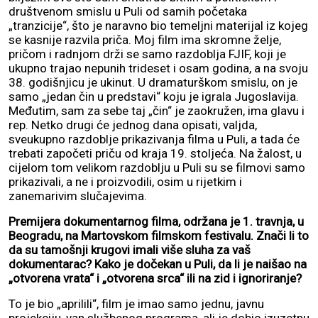
društvenom smislu u Puli od samih početaka
„tranzicije“, što je naravno bio temeljni materijal iz kojeg
se kasnije razvila priča. Moj film ima skromne želje,
pričom i radnjom drži se samo razdoblja FJIF, koji je
ukupno trajao nepunih trideset i osam godina, a na svoju
38. godišnjicu je ukinut. U dramaturškom smislu, on je
samo „jedan čin u predstavi“ koju je igrala Jugoslavija.
Međutim, sam za sebe taj „čin“ je zaokružen, ima glavu i
rep. Netko drugi će jednog dana opisati, valjda,
sveukupno razdoblje prikazivanja filma u Puli, a tada će
trebati započeti priču od kraja 19. stoljeća. Na žalost, u
cijelom tom velikom razdoblju u Puli su se filmovi samo
prikazivali, a ne i proizvodili, osim u rijetkim i
zanemarivim slučajevima.
Premijera dokumentarnog filma, održana je 1. travnja, u
Beogradu, na Martovskom filmskom festivalu. Znači li to
da su tamošnji krugovi imali više sluha za vaš
dokumentarac? Kako je dočekan u Puli, da li je naišao na
„otvorena vrata“ i „otvorena srca“ ili na zid i ignoriranje?
To je bio „aprilili“, film je imao samo jednu, javnu