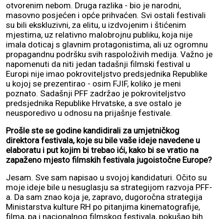
otvorenim nebom. Druga razlika - bio je narodni,
masovno posjećen i opće prihvaćen. Svi ostali festivali
su bili ekskluzivni, za elitu, u izdvojenim i štićenim
mjestima, uz relativno malobrojnu publiku, koja nije
imala doticaj s glavnim protagonistima, ali uz ogromnu
propagandnu podršku svih raspoloživih medija. Važno je
napomenuti da niti jedan tadašnji filmski festival u
Europi nije imao pokroviteljstvo predsjednika Republike
u kojoj se prezentirao - osim FJIF, koliko je meni
poznato. Sadašnji PFF zadržao je pokroviteljstvo
predsjednika Republike Hrvatske, a sve ostalo je
neusporedivo u odnosu na prijašnje festivale.
Prošle ste se godine kandidirali za umjetničkog
direktora festivala, koje su bile vaše ideje navedene u
elaboratu i put kojim bi trebao ići, kako bi se vratio na
zapaženo mjesto filmskih festivala jugoistočne Europe?
Jesam. Sve sam napisao u svojoj kandidaturi. Očito su
moje ideje bile u nesuglasju sa strategijom razvoja PFF-
a. Da sam znao koja je, zapravo, dugoročna strategija
Ministarstva kulture RH po pitanjima kinematografije,
filma, pa i nacionalnog filmskog festivala, pokušao bih