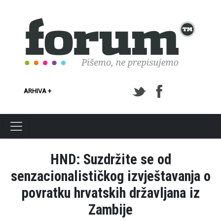
Skoči na glavni sadržaj
ARHIVA +
HND: Suzdržite se od
senzacionalističkog izvještavanja o
povratku hrvatskih državljana iz
Zambije