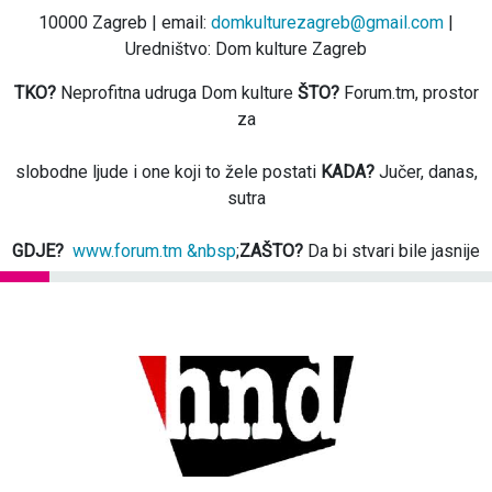
10000 Zagreb | email:
domkulturezagreb@gmail.com
|
Uredništvo: Dom kulture Zagreb
TKO?
Neprofitna udruga Dom kulture
ŠTO?
Forum.tm, prostor
za
slobodne ljude i one koji to žele postati
KADA?
Jučer, danas,
sutra
GDJE?
www.forum.tm &nbsp
;
ZAŠTO?
Da bi stvari bile jasnije