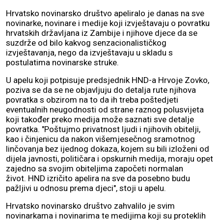
Hrvatsko novinarsko društvo apeliralo je danas na sve
novinarke, novinare i medije koji izvještavaju o povratku
hrvatskih državljana iz Zambije i njihove djece da se
suzdrže od bilo kakvog senzacionalističkog
izvještavanja, nego da izvještavaju u skladu s
postulatima novinarske struke.
U apelu koji potpisuje predsjednik HND-a Hrvoje Zovko,
poziva se da se ne objavljuju do detalja rute njihova
povratka s obzirom na to da ih treba poštedjeti
eventualnih neugodnosti od strane raznog polusvijeta
koji također preko medija može saznati sve detalje
povratka. "Poštujmo privatnost ljudi i njihovih obitelji,
kao i činjenicu da nakon višemjesečnog sramotnog
linčovanja bez ijednog dokaza, kojem su bili izloženi od
dijela javnosti, političara i opskurnih medija, moraju opet
zajedno sa svojim obiteljima započeti normalan
život. HND izričito apelira na sve da posebno budu
pažljivi u odnosu prema djeci", stoji u apelu.
Hrvatsko novinarsko društvo zahvalilo je svim
novinarkama i novinarima te medijima koji su proteklih