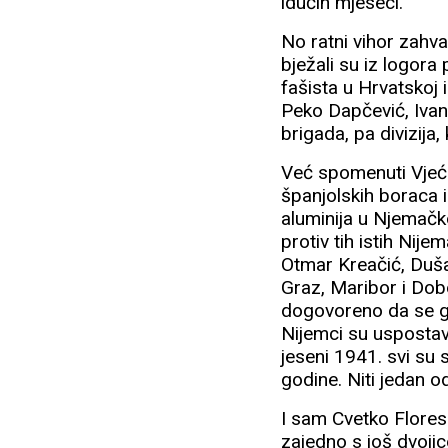
idućih mjeseci.
No ratni vihor zahvat
bježali su iz logora 
fašista u Hrvatskoj i
Peko Dapčević, Ivan
brigada, pa divizija,
Već spomenuti Vjeće
španjolskih boraca i
aluminija u Njemačk
protiv tih istih Nije
Otmar Kreačić, Duša
Graz, Maribor i Dobo
dogovoreno da se gru
Nijemci su uspostavi
jeseni 1941. svi su 
godine. Niti jedan o
I sam Cvetko Flores
zajedno s još dvoji