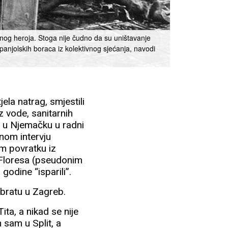
dnog heroja. Stoga nije čudno da su uništavanje
 španjolskih boraca iz kolektivnog sjećanja, navodi
ela natrag, smjestili
z vode, sanitarnih
li u Njemačku u radni
dnom intervju
m povratku iz
 Floresa (pseudonim
godine “isparili”.
 bratu u Zagreb.
ita, a nikad se nije
sam u Split, a