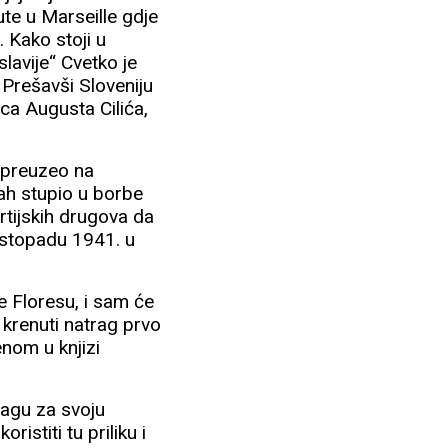
ute u Marseille gdje
. Kako stoji u
slavije“ Cvetko je
 Prešavši Sloveniju
ca Augusta Cilića,
e preuzeo na
ah stupio u borbe
rtijskih drugova da
listopadu 1941. u
ke Floresu, i sam će
 krenuti natrag prvo
enom u knjizi
nagu za svoju
ristiti tu priliku i