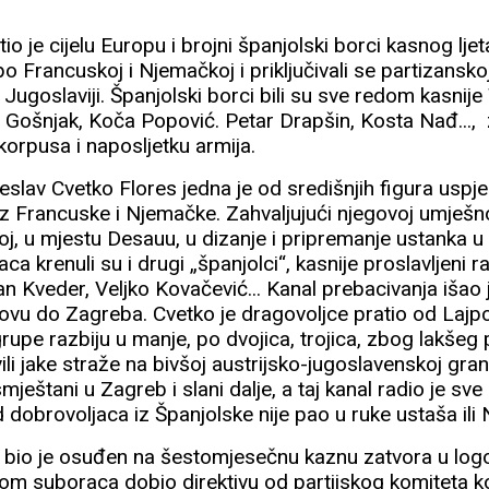
io je cijelu Europu i brojni španjolski borci kasnog ljet
po Francuskoj i Njemačkoj i priključivali se partizansko
 Jugoslaviji. Španjolski borci bili su sve redom kasnije 
 Gošnjak, Koča Popović. Petar Drapšin, Kosta Nađ...,
 korpusa i naposljetku armija.
slav Cvetko Flores jedna je od središnjih figura uspj
z Francuske i Njemačke. Zahvaljujući njegovoj umješno
oj, u mjestu Desauu, u dizanje i pripremanje ustanka 
maca krenuli su i drugi „španjolci“, kasnije proslavljeni ra
n Kveder, Veljko Kovačević... Kanal prebacivanja išao 
vu do Zagreba. Cvetko je dragovoljce pratio od Lajpci
pe razbiju u manje, po dvojica, trojica, zbog lakšeg p
li jake straže na bivšoj austrijsko-jugoslavenskoj granic
smještani u Zagreb i slani dalje, a taj kanal radio je sv
d dobrovoljaca iz Španjolske nije pao u ruke ustaša ili
 bio je osuđen na šestomjesečnu kaznu zatvora u logor
com suboraca dobio direktivu od partijskog komiteta ko