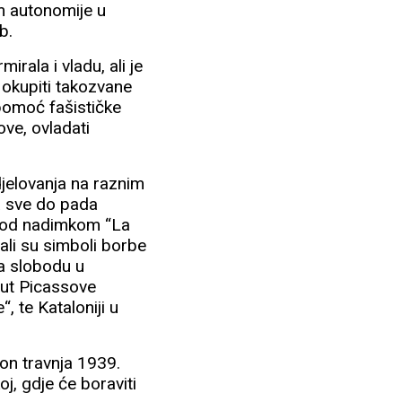
em autonomije u
b.
rala i vladu, ali je
 okupiti takozvane
 pomoć fašističke
ove, ovladati
djelovanja na raznim
a sve do pada
 pod nadimkom “La
ali su simboli borbe
za slobodu u
put Picassove
te Kataloniji u
akon travnja 1939.
j, gdje će boraviti