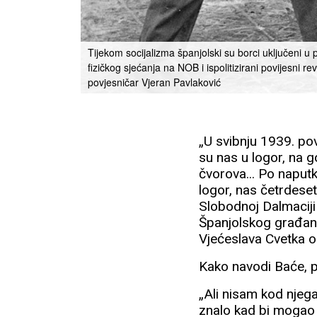
Tijekom socijalizma španjolski su borci uključeni u
fizičkog sjećanja na NOB i ispolitizirani povijesni re
povjesničar Vjeran Pavlaković
„U svibnju 1939. pov
su nas u logor, na g
čvorova... Po naputk
logor, nas četrdeset
Slobodnoj Dalmaciji
Španjolskog građans
Vjećeslava Cvetka op
Kako navodi Baće, p
„Ali nisam kod njega
znalo kad bi mogao 