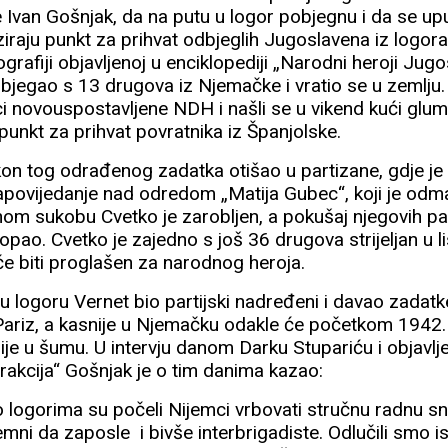
e Ivan Gošnjak, da na putu u logor pobjegnu i da se up
ziraju punkt za prihvat odbjeglih Jugoslavena iz logora
grafiji objavljenoj u enciklopediji „Narodni heroji Jugo
objegao s 13 drugova iz Njemačke i vratio se u zemlju.
ci novouspostavljene NDH i našli se u vikend kući glum
 punkt za prihvat povratnika iz Španjolske.
kon tog odrađenog zadatka otišao u partizane, gdje j
povijedanje nad odredom „Matija Gubec“, koji je odm
dnom sukobu Cvetko je zarobljen, a pokušaj njegovih pa
opao. Cvetko je zajedno s još 36 drugova strijeljan u 
će biti proglašen za narodnog heroja.
e u logoru Vernet bio partijski nadređeni i davao zadat
 Pariz, a kasnije u Njemačku odakle će početkom 1942.
lije u šumu. U intervju danom Darku Stupariću i objavlj
rakcija“ Gošnjak je o tim danima kazao:
o logorima su počeli Nijemci vrbovati stručnu radnu s
emni da zaposle i bivše interbrigadiste. Odlučili smo isko