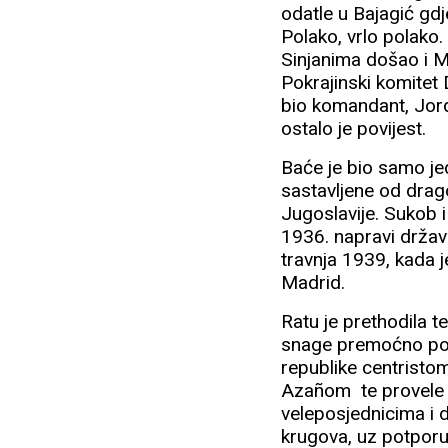
odatle u Bajagić gdje
Polako, vrlo polako.
Sinjanima došao i Mi
Pokrajinski komitet 
bio komandant, Jord
ostalo je povijest.
Baće je bio samo je
sastavljene od drago
Jugoslavije. Sukob 
1936. napravi držav
travnja 1939, kada j
Madrid.
Ratu je prethodila t
snage premoćno pobi
republike centrist
Azañom te provele 
veleposjednicima i d
krugova, uz potporu 