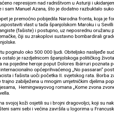
raćeno represijom nad radništvom u Asturiji i ukidanj
 je i sam Manuel Azana, što je dodatno razbuktalo suko
et je premoćno pobijedila Narodna fronta, koja je formi
uspostaviti vlast u tada španjolskom Maroku i u Sevilli
falangiste (fašiste) i postupno, uz neposrednu oružanu
 Njemačke, čiji su zrakoplovi sustavno bombardirali grad
njolske.
tu poginulo oko 500 000 ljudi. Obiteljsko naslijeđe su
ostalo je razdjelnicom španjolskoga političkog život
ja na pojedine heroje poput Dolores Ibárruri poznata
g internacionalno općeprihvaćenog „No passaran“ post
cista i fašista uoči početka II. svjetskog rata. Borba 
je trajno zabilježena u mnogim umjetničkim djelima po
 pjesama, Hemingwayovog romana „Kome zvona zvone“, 
ella.
 svojoj koži osjetili su i brojni dragovoljci, koji su n
teni sami sebi i većina završila u logorima u Francusko