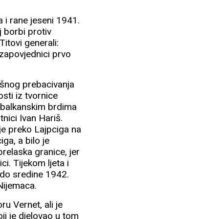
a i rane jeseni 1941.
j borbi protiv
Titovi generali:
 zapovjednici prvo
ešnog prebacivanja
sti iz tvornice
u balkanskim brdima
tnici Ivan Hariš.
je preko Lajpciga na
ga, a bilo je
relaska granice, jer
i. Tijekom ljeta i
e do sredine 1942.
 Nijemaca.
u Vernet, ali je
ji je djelovao u tom