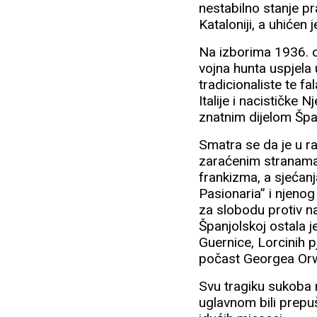
nestabilno stanje p
Kataloniji, a uhićen
Na izborima 1936. op
vojna hunta uspjela 
tradicionaliste te 
Italije i nacističke
znatnim dijelom Špa
Smatra se da je u ra
zaraćenim stranama 
frankizma, a sjećan
Pasionaria” i njeno
za slobodu protiv na
Španjolskoj ostala 
Guernice, Lorcinih
počast Georgea Orw
Svu tragiku sukoba na
uglavnom bili prepuš