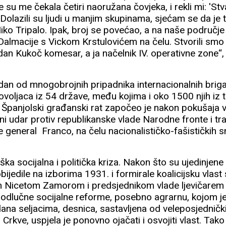
 su me čekala četiri naoružana čovjeka, i rekli mi: 'Stv
 Dolazili su ljudi u manjim skupinama, sjećam se da je
ko Tripalo. Ipak, broj se povećao, a na naše područje je
Dalmacije s Vickom Krstulovićem na čelu. Stvorili smo 
an Kukoč komesar, a ja načelnik IV. operativne zone“,
dan od mnogobrojnih pripadnika internacionalnih briga
voljaca iz 54 države, među kojima i oko 1500 njih iz t
i Španjolski građanski rat započeo je nakon pokušaja 
ni udar protiv republikanske vlade Narodne fronte i tr
e general Franco, na čelu nacionalističko-fašističkih s
eška socijalna i politička kriza. Nakon što su ujedinjen
jedile na izborima 1931. i formirale koalicijsku vlas
om Nicetom Zamorom i predsjednikom vlade ljevičare
odlučne socijalne reforme, posebno agrarnu, kojom j
ana seljacima, desnica, sastavljena od veleposjednički
Crkve, uspjela je ponovno ojačati i osvojiti vlast. Tako 