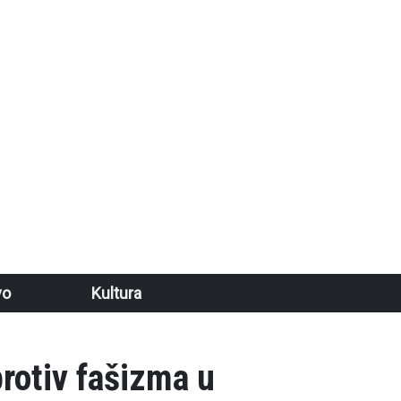
vo
Kultura
protiv fašizma u