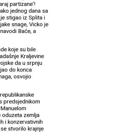
araj partizane'!
 tako jednog dana sa
 stigao iz Splita i
jake snage, Vicko je
 navodi Baće, a
de koje su bile
adašnje Kraljevine
vojske da u srpnju
ajao do konca
naga, osvojio
e republikanske
t s predsjednikom
m Manuelom
e oduzeta zemlja
h i konzervativnih
se stvorilo krajnje