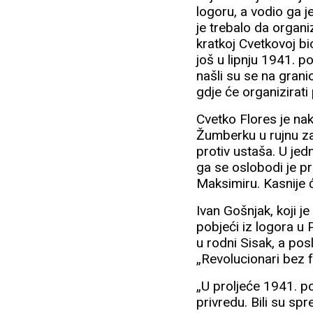
logoru, a vodio ga j
je trebalo da organi
kratkoj Cvetkovoj bio
još u lipnju 1941. p
našli su se na grani
gdje će organizirati
Cvetko Flores je na
Žumberku u rujnu za
protiv ustaša. U je
ga se oslobodi je pr
Maksimiru. Kasnije 
Ivan Gošnjak, koji j
pobjeći iz logora u
u rodni Sisak, a pos
„Revolucionari bez f
„U proljeće 1941. p
privredu. Bili su spr