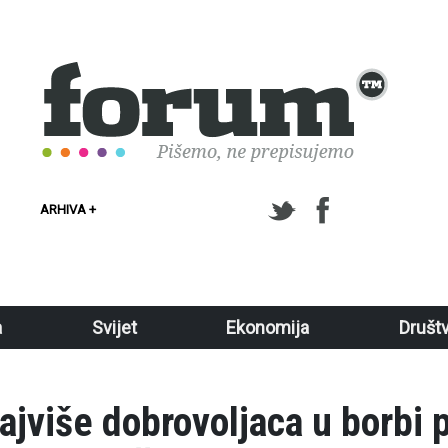
ARHIVA +
a
Svijet
Ekonomija
Društ
najviše dobrovoljaca u borbi 