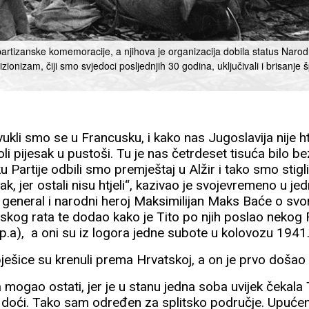
 partizanske komemoracije, a njihova je organizacija dobila status Naro
vizionizam, čiji smo svjedoci posljednjih 30 godina, uključivali i brisanje
ukli smo se u Francusku, i kako nas Jugoslavija nije htj
oli pijesak u pustoši. Tu je nas četrdeset tisuća bilo be
u Partije odbili smo premještaj u Alžir i tako smo stig
ak, jer ostali nisu htjeli“, kazivao je svojevremeno u je
 general i narodni heroj Maksimilijan Maks Baće o svo
kog rata te dodao kako je Tito po njih poslao nekog
.a), a oni su iz logora jedne subote u kolovozu 1941. 
ješice su krenuli prema Hrvatskoj, a on je prvo došao
 mogao ostati, jer je u stanu jedna soba uvijek čekala T
doći. Tako sam određen za splitsko područje. Upućen 