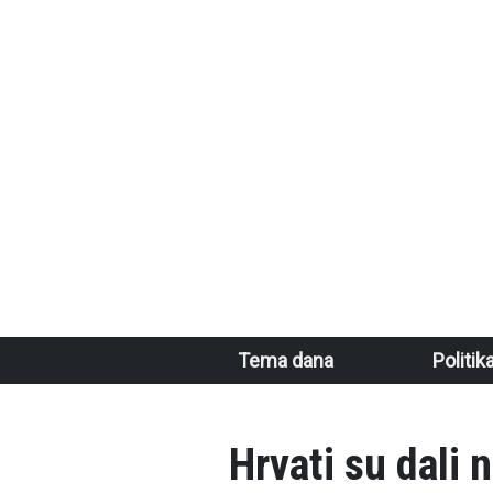
Skoči na glavni sadržaj
Main navigation
Tema dana
Politik
Hrvati su dali 