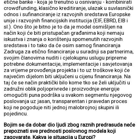
etične banke - koja je trenutno u osnivanju - kombinirati
crowdfunding, klasično kreditiranje, ulazak u suvlasnički
odnos i sufinanciranje iz razvojnih sredstava Europske
unije i razvojnih financijskih institucija (EIF, EBRD, EIB i
sl.). Ono što je bitno je to da je model osmišljen na
način koji će biti pristupačan građanima koji nemaju
iskustva i znanja o korištenju spomenutih razvojnih
sredstava i to tako da će osim samog financiranja
Zadruga za etično financiranje u suradnji sa partnerima,
svojim članovima nuditi i cjelokupnu uslugu pripreme
potrebne dokumentacije, implementacije i savjetovanja
za vrijeme provođenja projekta i to uz troškove koji će
najvećim dijelom biti uključeni u cijenu financiranja. Na
taj će se način praktički bilo kome tko se želi uključiti u
zadružni oblik poljoprivrede i proizvodnje energije
omogućiti puna podrška u svakom segmentu njegovog
poslovanja uz jasan, transparentan i pravedan proces
koji ne pogoduje niti jednoj malobrojnoj skupini ili
pojedincu.
Bojim se da dobar dio ljudi zbog raznih predrasuda neće
prepoznati sve prednosti poslovnog modela koji
zagovarate. Kakva je situacija u Europi?