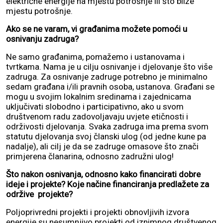
električne energije na mjestu potrošnje ili što bliže
mjestu potrošnje.
Ako se ne varam, vi građanima možete pomoći u
osnivanju zadruga?
Ne samo građanima, pomažemo i ustanovama i
tvrtkama. Nama je u cilju osnivanje i djelovanje što više
zadruga. Za osnivanje zadruge potrebno je minimalno
sedam građana i/ili pravnih osoba, ustanova. Građani se
mogu u svojim lokalnim sredinama i zajednicama
uključivati slobodno i participativno, ako u svom
društvenom radu zadovoljavaju uvjete etičnosti i
održivosti djelovanja. Svaka zadruga ima prema svom
statutu djelovanja svoj članski ulog (od jedne kune pa
nadalje), ali cilj je da se zadruge omasove što znači
primjerena članarina, odnosno zadružni ulog!
Što nakon osnivanja, odnosno kako financirati dobre
ideje i projekte? Koje načine financiranja predlažete za
održive projekte?
Poljoprivredni projekti i projekti obnovljivih izvora
energije su nesumnjivo projekti od iznimnog društvenog