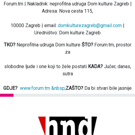
Forum.tm | Nakladnik: neprofitna udruga Dom kulture Zagreb |
Adresa: Nova cesta 115,
10000 Zagreb | email:
domkulturezagreb@gmail.com
|
Uredništvo: Dom kulture Zagreb
TKO?
Neprofitna udruga Dom kulture
ŠTO?
Forum.tm, prostor
za
slobodne ljude i one koji to žele postati
KADA?
Jučer, danas,
sutra
GDJE?
www.forum.tm &nbsp
;
ZAŠTO?
Da bi stvari bile jasnije