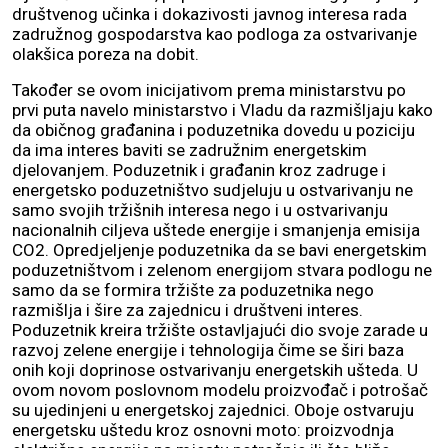
društvenog učinka i dokazivosti javnog interesa rada
zadružnog gospodarstva kao podloga za ostvarivanje
olakšica poreza na dobit.
Također se ovom inicijativom prema ministarstvu po
prvi puta navelo ministarstvo i Vladu da razmišljaju kako
da običnog građanina i poduzetnika dovedu u poziciju
da ima interes baviti se zadružnim energetskim
djelovanjem. Poduzetnik i građanin kroz zadruge i
energetsko poduzetništvo sudjeluju u ostvarivanju ne
samo svojih tržišnih interesa nego i u ostvarivanju
nacionalnih ciljeva uštede energije i smanjenja emisija
CO2. Opredjeljenje poduzetnika da se bavi energetskim
poduzetništvom i zelenom energijom stvara podlogu ne
samo da se formira tržište za poduzetnika nego
razmišlja i šire za zajednicu i društveni interes.
Poduzetnik kreira tržište ostavljajući dio svoje zarade u
razvoj zelene energije i tehnologija čime se širi baza
onih koji doprinose ostvarivanju energetskih ušteda. U
ovom novom poslovnom modelu proizvođač i potrošač
su ujedinjeni u energetskoj zajednici. Oboje ostvaruju
energetsku uštedu kroz osnovni moto: proizvodnja