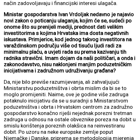
način zadovoljavaju i financijski interesi ulagača.
Ministar gospodarstva Ivan Vrdoljak nedavno je najavio
novi zakon o poticanju ulaganja, kojim će se, sudeći po
onome što su prenijeli mediji, prednost dati velikim
investitorima s kojima Hrvatska ima dosta negativnih
iskustava. Primjerice, kod jednog takvog investitora na
varaždinskom području više od tisuću ljudi radi za
minimalnu plaću, a uvjeti rada su prema kazivanju tih
radnika stravični. Imam dojam da naši političari, a onda i
zakonodavstvo, nisu naklonjeni manjim poduzetničkim
inicijativama i zadružnom udruživanju građana?
Da, nije bilo previše razumijevanja, ali zahvaljujući
Ministarstvu poduzetništva i obrta mislim da bi se to
moglo promijeniti. Naime, ove je godine više zadruga
potaknulo inicijativu da se u suradnji s Ministarstvom
poduzetništva i obrta i Hrvatskim centrom za zadružno
gospodarstvo konačno riješi nejednak porezni tretman
zadruga u odnosu na ostale obveznike poreza na dobit u
smislu korištenja poreznih olakšica na reinvestiranu
dobit. Po uzoru na neke europske zemlje poput
Njemačke i Danske, priprema se metodologija mjerenja