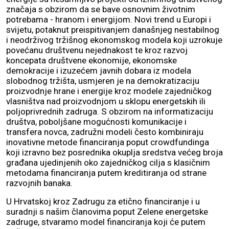
značaja s obzirom da se bave osnovnim životnim
potrebama - hranom i energijom. Novi trend u Europi i
svijetu, potaknut preispitivanjem današnjeg nestabilnog
i neodrživog tržišnog ekonomskog modela koji uzrokuje
povećanu društvenu nejednakost te kroz razvoj
koncepata društvene ekonomije, ekonomske
demokracije i izuzećem javnih dobara iz modela
slobodnog tržišta, usmjeren je na demokratizaciju
proizvodnje hrane i energije kroz modele zajedničkog
vlasništva nad proizvodnjom u sklopu energetskih ili
poljoprivrednih zadruga. S obzirom na informatizaciju
društva, poboljšane mogućnosti komunikacije i
transfera novca, zadružni modeli često kombiniraju
inovativne metode financiranja poput crowdfundinga
koji izravno bez posrednika okuplja sredstva većeg broja
građana ujedinjenih oko zajedničkog cilja s klasičnim
metodama financiranja putem kreditiranja od strane
razvojnih banaka.
U Hrvatskoj kroz Zadrugu za etično financiranje i u
suradnji s našim članovima poput Zelene energetske
zadruge, stvaramo model financiranja koji će putem