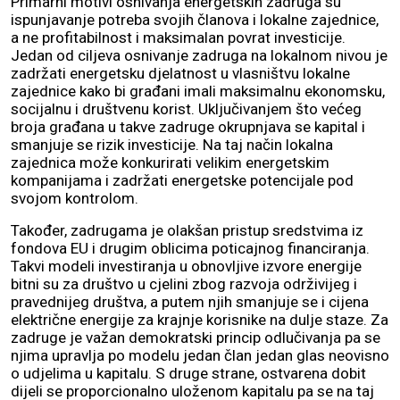
Primarni motivi osnivanja energetskih zadruga su
ispunjavanje potreba svojih članova i lokalne zajednice,
a ne profitabilnost i maksimalan povrat investicije.
Jedan od ciljeva osnivanje zadruga na lokalnom nivou je
zadržati energetsku djelatnost u vlasništvu lokalne
zajednice kako bi građani imali maksimalnu ekonomsku,
socijalnu i društvenu korist. Uključivanjem što većeg
broja građana u takve zadruge okrupnjava se kapital i
smanjuje se rizik investicije. Na taj način lokalna
zajednica može konkurirati velikim energetskim
kompanijama i zadržati energetske potencijale pod
svojom kontrolom.
Također, zadrugama je olakšan pristup sredstvima iz
fondova EU i drugim oblicima poticajnog financiranja.
Takvi modeli investiranja u obnovljive izvore energije
bitni su za društvo u cjelini zbog razvoja održivijeg i
pravednijeg društva, a putem njih smanjuje se i cijena
električne energije za krajnje korisnike na dulje staze. Za
zadruge je važan demokratski princip odlučivanja pa se
njima upravlja po modelu jedan član jedan glas neovisno
o udjelima u kapitalu. S druge strane, ostvarena dobit
dijeli se proporcionalno uloženom kapitalu pa se na taj