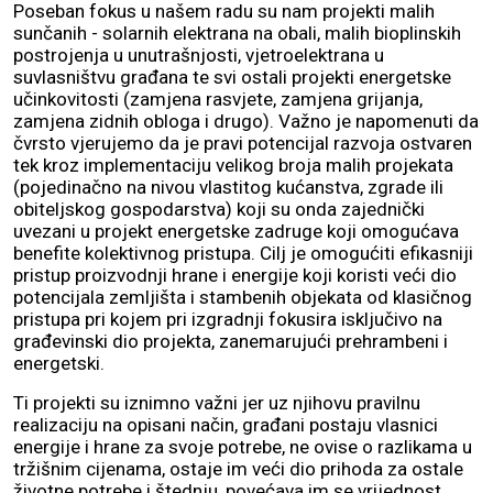
Poseban fokus u našem radu su nam projekti malih
sunčanih - solarnih elektrana na obali, malih bioplinskih
postrojenja u unutrašnjosti, vjetroelektrana u
suvlasništvu građana te svi ostali projekti energetske
učinkovitosti (zamjena rasvjete, zamjena grijanja,
zamjena zidnih obloga i drugo). Važno je napomenuti da
čvrsto vjerujemo da je pravi potencijal razvoja ostvaren
tek kroz implementaciju velikog broja malih projekata
(pojedinačno na nivou vlastitog kućanstva, zgrade ili
obiteljskog gospodarstva) koji su onda zajednički
uvezani u projekt energetske zadruge koji omogućava
benefite kolektivnog pristupa. Cilj je omogućiti efikasniji
pristup proizvodnji hrane i energije koji koristi veći dio
potencijala zemljišta i stambenih objekata od klasičnog
pristupa pri kojem pri izgradnji fokusira isključivo na
građevinski dio projekta, zanemarujući prehrambeni i
energetski.
Ti projekti su iznimno važni jer uz njihovu pravilnu
realizaciju na opisani način, građani postaju vlasnici
energije i hrane za svoje potrebe, ne ovise o razlikama u
tržišnim cijenama, ostaje im veći dio prihoda za ostale
životne potrebe i štednju, povećava im se vrijednost