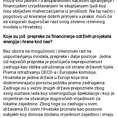
može vrlo jasnim i transparentnim načinom upravljanja i
financijskim izvještavanjem te okupljanjem ljudi koji
nisu obilježeni malverzacijama iz prošlosti. Na taj način i
pogotovo uz kreiranje dobrih primjera u praksi moći će
se osigurati dugoročan rast ovog stvarno iznimnog
modela u Hrvatskoj.
Koje su još prepreke za financiranje održivih projekata
energije i hrane kod nas?
Bez obzira na mogućnosti i intenzivan rad na
uspostavljanju modela, prepreke i dalje postoje. Jedna
od najvećih prepreka je postojeća neprepoznatost
zadruga kao oblika udruživanja od strane državnih tijela.
Prema istraživanju OECD-a i Europske komisije,
Hrvatska je jedina država u Europi koja ima
diskriminirajuću poreznu politiku prema zadrugama.
Zadruge su u većini drugih država prepoznate zbog
svog sustava rada koji onemogućuje špekulacije i koji je
orijentiran na stvaranje dugoročnih vrijednosti za
lokalne zajednice. Zbog toga su zadruge u svim
državama EU osim Hrvatske priznate kao poslovni
subjekti koji donose dodanu vrijednost zajednici i imaju