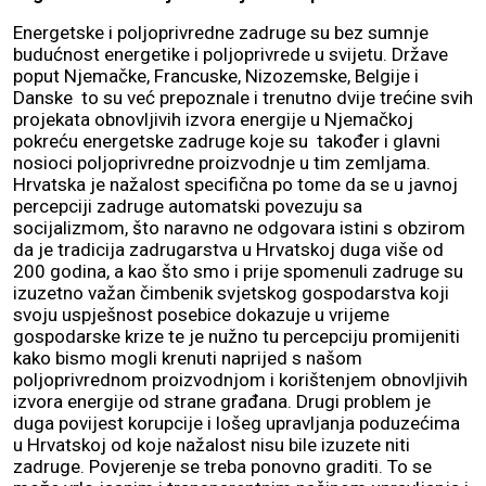
Energetske i poljoprivredne zadruge su bez sumnje
budućnost energetike i poljoprivrede u svijetu. Države
poput Njemačke, Francuske, Nizozemske, Belgije i
Danske to su već prepoznale i trenutno dvije trećine svih
projekata obnovljivih izvora energije u Njemačkoj
pokreću energetske zadruge koje su također i glavni
nosioci poljoprivredne proizvodnje u tim zemljama.
Hrvatska je nažalost specifična po tome da se u javnoj
percepciji zadruge automatski povezuju sa
socijalizmom, što naravno ne odgovara istini s obzirom
da je tradicija zadrugarstva u Hrvatskoj duga više od
200 godina, a kao što smo i prije spomenuli zadruge su
izuzetno važan čimbenik svjetskog gospodarstva koji
svoju uspješnost posebice dokazuje u vrijeme
gospodarske krize te je nužno tu percepciju promijeniti
kako bismo mogli krenuti naprijed s našom
poljoprivrednom proizvodnjom i korištenjem obnovljivih
izvora energije od strane građana. Drugi problem je
duga povijest korupcije i lošeg upravljanja poduzećima
u Hrvatskoj od koje nažalost nisu bile izuzete niti
zadruge. Povjerenje se treba ponovno graditi. To se