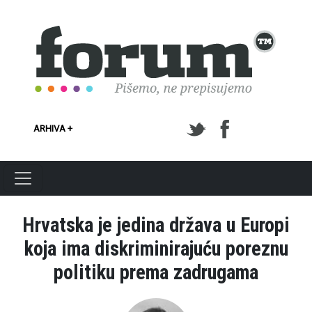
Skoči na glavni sadržaj
ARHIVA +
Hrvatska je jedina država u Europi
koja ima diskriminirajuću poreznu
politiku prema zadrugama