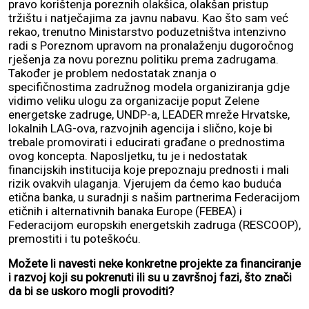
pravo korištenja poreznih olakšica, olakšan pristup
tržištu i natječajima za javnu nabavu. Kao što sam već
rekao, trenutno Ministarstvo poduzetništva intenzivno
radi s Poreznom upravom na pronalaženju dugoročnog
rješenja za novu poreznu politiku prema zadrugama.
Također je problem nedostatak znanja o
specifičnostima zadružnog modela organiziranja gdje
vidimo veliku ulogu za organizacije poput Zelene
energetske zadruge, UNDP-a, LEADER mreže Hrvatske,
lokalnih LAG-ova, razvojnih agencija i slično, koje bi
trebale promovirati i educirati građane o prednostima
ovog koncepta. Naposljetku, tu je i nedostatak
financijskih institucija koje prepoznaju prednosti i mali
rizik ovakvih ulaganja. Vjerujem da ćemo kao buduća
etična banka, u suradnji s našim partnerima Federacijom
etičnih i alternativnih banaka Europe (FEBEA) i
Federacijom europskih energetskih zadruga (RESCOOP),
premostiti i tu poteškoću.
Možete li navesti neke konkretne projekte za financiranje
i razvoj koji su pokrenuti ili su u završnoj fazi, što znači
da bi se uskoro mogli provoditi?