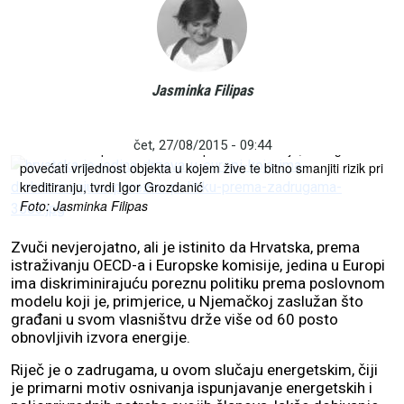
Jasminka Filipas
Građani mogu postati vlasnici energije i hrane za svoje potrebe,
i ne moraju ovisiti o razlikama u tržišnim cijenama. Može im
čet, 27/08/2015 - 09:44
ostati veći dio prihoda za ostale potrebe i štednju, a mogu i
povećati vrijednost objekta u kojem žive te bitno smanjiti rizik pri
kreditiranju, tvrdi Igor Grozdanić
Foto: Jasminka Filipas
Zvuči nevjerojatno, ali je istinito da Hrvatska, prema
istraživanju OECD-a i Europske komisije, jedina u Europi
ima diskriminirajuću poreznu politiku prema poslovnom
modelu koji je, primjerice, u Njemačkoj zaslužan što
građani u svom vlasništvu drže više od 60 posto
obnovljivih izvora energije.
Riječ je o zadrugama, u ovom slučaju energetskim, čiji
je primarni motiv osnivanja ispunjavanje energetskih i