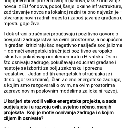
poljoprivrednih potreba svojih članova, lakše dobivanje
novca iz EU fondova, poboljšanje lokalne infrastrukture,
zadržavanje novca na lokalnoj razini te ono najvažnije –
stvaranje novih radnih mjesta i zapošljavanje građana u
mjestu gdje žive.
I dok strani stručnjaci proučavaju i pozitivno govore o
povijesti zadrugarstva na ovim prostorima, a neupućeni
ih građani kritiziraju kao negativno nasljeđe socijalizma
– domaći energetski stručnjaci pozitivno europsko
iskustvo pokušavaju implementirati u Hrvatsku. Osim
što osnivaju zadruge, pokušavaju educirati građane i
nastoje se izboriti za bolju zakonsku i poreznu
regulativu. Jedan od tih energetskih stručnjaka je i
dr.sc. Igor Grozdanić, član Zelene energetske zadruge,
s kojim smo razgovarali o ovim, na ovim prostorima
zapravo novim poslovnim modelima za lokalni razvoj.
U karijeri ste vodili velike energetske projekte, a sada
sudjelujete i u razvoju ovih, uvjetno rečeno, manjih
projekata. Koji je motiv osnivanja zadruga i s kojim
ciljem ih osnivate?