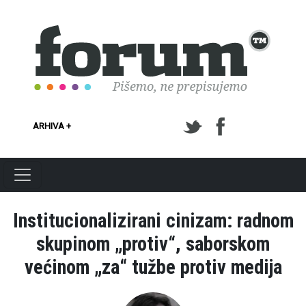
Skoči na glavni sadržaj
ARHIVA +
Institucionalizirani cinizam: radnom
skupinom „protiv“, saborskom
većinom „za“ tužbe protiv medija