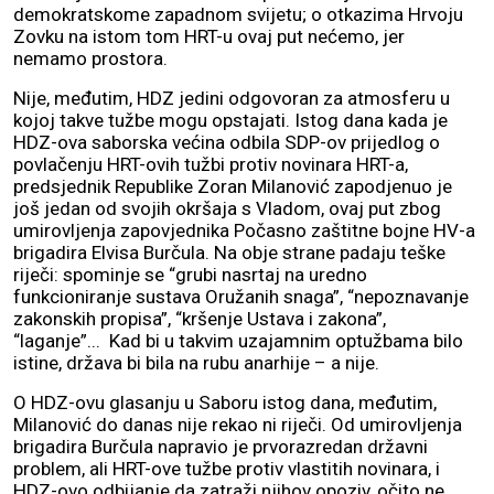
demokratskome zapadnom svijetu; o otkazima Hrvoju
Zovku na istom tom HRT-u ovaj put nećemo, jer
nemamo prostora.
Nije, međutim, HDZ jedini odgovoran za atmosferu u
kojoj takve tužbe mogu opstajati. Istog dana kada je
HDZ-ova saborska većina odbila SDP-ov prijedlog o
povlačenju HRT-ovih tužbi protiv novinara HRT-a,
predsjednik Republike Zoran Milanović zapodjenuo je
još jedan od svojih okršaja s Vladom, ovaj put zbog
umirovljenja zapovjednika Počasno zaštitne bojne HV-a
brigadira Elvisa Burčula. Na obje strane padaju teške
riječi: spominje se “grubi nasrtaj na uredno
funkcioniranje sustava Oružanih snaga”, “nepoznavanje
zakonskih propisa”, “kršenje Ustava i zakona”,
“laganje”... Kad bi u takvim uzajamnim optužbama bilo
istine, država bi bila na rubu anarhije – a nije.
O HDZ-ovu glasanju u Saboru istog dana, međutim,
Milanović do danas nije rekao ni riječi. Od umirovljenja
brigadira Burčula napravio je prvorazredan državni
problem, ali HRT-ove tužbe protiv vlastitih novinara, i
HDZ-ovo odbijanje da zatraži njihov opoziv, očito ne