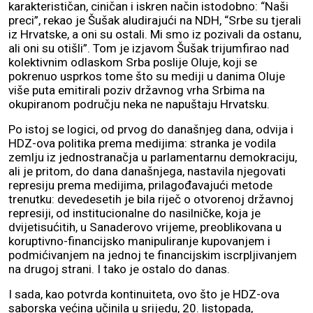
karakterističan, ciničan i iskren način istodobno: “Naši
preci”, rekao je Šušak aludirajući na NDH, “Srbe su tjerali
iz Hrvatske, a oni su ostali. Mi smo iz pozivali da ostanu,
ali oni su otišli”. Tom je izjavom Šušak trijumfirao nad
kolektivnim odlaskom Srba poslije Oluje, koji se
pokrenuo usprkos tome što su mediji u danima Oluje
više puta emitirali poziv državnog vrha Srbima na
okupiranom području neka ne napuštaju Hrvatsku.
Po istoj se logici, od prvog do današnjeg dana, odvija i
HDZ-ova politika prema medijima: stranka je vodila
zemlju iz jednostranačja u parlamentarnu demokraciju,
ali je pritom, do dana današnjega, nastavila njegovati
represiju prema medijima, prilagođavajući metode
trenutku: devedesetih je bila riječ o otvorenoj državnoj
represiji, od institucionalne do nasilničke, koja je
dvijetisućitih, u Sanaderovo vrijeme, preoblikovana u
koruptivno-financijsko manipuliranje kupovanjem i
podmićivanjem na jednoj te financijskim iscrpljivanjem
na drugoj strani. I tako je ostalo do danas.
I sada, kao potvrda kontinuiteta, ovo što je HDZ-ova
saborska većina učinila u srijedu, 20. listopada,