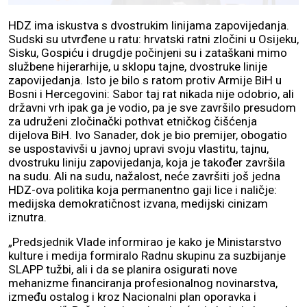
HDZ ima iskustva s dvostrukim linijama zapovijedanja.
Sudski su utvrđene u ratu: hrvatski ratni zločini u Osijeku,
Sisku, Gospiću i drugdje počinjeni su i zataškani mimo
službene hijerarhije, u sklopu tajne, dvostruke linije
zapovijedanja. Isto je bilo s ratom protiv Armije BiH u
Bosni i Hercegovini: Sabor taj rat nikada nije odobrio, ali
državni vrh ipak ga je vodio, pa je sve završilo presudom
za udruženi zločinački pothvat etničkog čišćenja
dijelova BiH. Ivo Sanader, dok je bio premijer, obogatio
se uspostavivši u javnoj upravi svoju vlastitu, tajnu,
dvostruku liniju zapovijedanja, koja je također završila
na sudu. Ali na sudu, nažalost, neće završiti još jedna
HDZ-ova politika koja permanentno gaji lice i naličje:
medijska demokratičnost izvana, medijski cinizam
iznutra.
„Predsjednik Vlade informirao je kako je Ministarstvo
kulture i medija formiralo Radnu skupinu za suzbijanje
SLAPP tužbi, ali i da se planira osigurati nove
mehanizme financiranja profesionalnog novinarstva,
između ostalog i kroz Nacionalni plan oporavka i