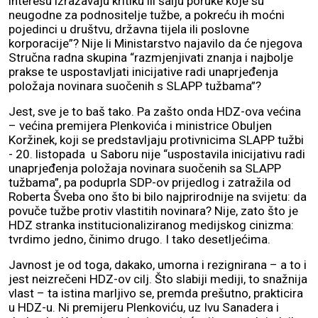
interesu izražavaju kritiku ili šalju poruke koje su
neugodne za podnositelje tužbe, a pokreću ih moćni
pojedinci u društvu, državna tijela ili poslovne
korporacije”? Nije li Ministarstvo najavilo da će njegova
Stručna radna skupina “razmjenjivati znanja i najbolje
prakse te uspostavljati inicijative radi unaprjeđenja
položaja novinara suočenih s SLAPP tužbama”?
Jest, sve je to baš tako. Pa zašto onda HDZ-ova većina
– većina premijera Plenkovića i ministrice Obuljen
Koržinek, koji se predstavljaju protivnicima SLAPP tužbi
- 20. listopada u Saboru nije “uspostavila inicijativu radi
unaprjeđenja položaja novinara suočenih sa SLAPP
tužbama”, pa poduprla SDP-ov prijedlog i zatražila od
Roberta Šveba ono što bi bilo najprirodnije na svijetu: da
povuče tužbe protiv vlastitih novinara? Nije, zato što je
HDZ stranka institucionaliziranog medijskog cinizma:
tvrdimo jedno, činimo drugo. I tako desetljećima.
Javnost je od toga, dakako, umorna i rezignirana – a to i
jest neizrečeni HDZ-ov cilj. Što slabiji mediji, to snažnija
vlast – ta istina marljivo se, premda prešutno, prakticira
u HDZ-u. Ni premijeru Plenkoviću, uz Ivu Sanadera i