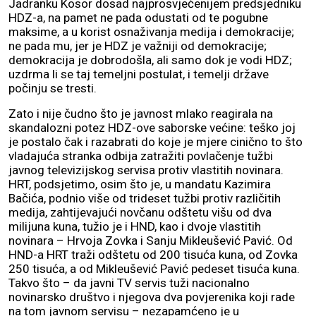
Jadranku Kosor dosad najprosvjećenijem predsjedniku
HDZ-a, na pamet ne pada odustati od te pogubne
maksime, a u korist osnaživanja medija i demokracije;
ne pada mu, jer je HDZ je važniji od demokracije;
demokracija je dobrodošla, ali samo dok je vodi HDZ;
uzdrma li se taj temeljni postulat, i temelji države
počinju se tresti.
Zato i nije čudno što je javnost mlako reagirala na
skandalozni potez HDZ-ove saborske većine: teško joj
je postalo čak i razabrati do koje je mjere cinično to što
vladajuća stranka odbija zatražiti povlačenje tužbi
javnog televizijskog servisa protiv vlastitih novinara.
HRT, podsjetimo, osim što je, u mandatu Kazimira
Bačića, podnio više od trideset tužbi protiv različitih
medija, zahtijevajući novčanu odštetu višu od dva
milijuna kuna, tužio je i HND, kao i dvoje vlastitih
novinara – Hrvoja Zovka i Sanju Mikleušević Pavić. Od
HND-a HRT traži odštetu od 200 tisuća kuna, od Zovka
250 tisuća, a od Mikleušević Pavić pedeset tisuća kuna.
Takvo što – da javni TV servis tuži nacionalno
novinarsko društvo i njegova dva povjerenika koji rade
na tom javnom servisu – nezapamćeno je u