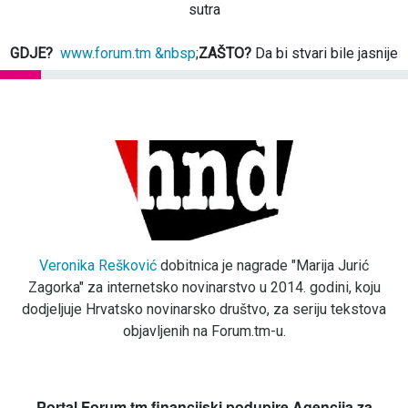
sutra
GDJE?
www.forum.tm &nbsp
;
ZAŠTO?
Da bi stvari bile jasnije
Veronika Rešković
dobitnica je nagrade "Marija Jurić
Zagorka" za internetsko novinarstvo u 2014. godini, koju
dodjeljuje Hrvatsko novinarsko društvo, za seriju tekstova
objavljenih na Forum.tm-u.
Portal Forum.tm financijski podupire Agencija za