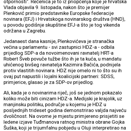
otpornosti“. Rečenica je to iz priopćenja koje je hrvatska
Vlada objavila 9. listopada, nakon što je premijer
Plenković primio predstavnike Europske federacije
novinara (EFJ) i Hrvatskoga novinarskog društva (HND),
u povodu godišnje skupštine EFJ-a što je tog vikenda
održana u Zagrebu.
Jedanaest dana kasnije, Plenkovićeva je stranačka
većina u parlamentu - svi zastupnici HDZ-a - odbila
prijedlog SDP-a da novoimenovani ravnatelj HRT-a
Robert Šveb povuče tužbe što ih je ta kuća, u mandatu
uhićenog bivšeg ravnatelja Kazimira Bačića, podnijela
protiv vlastitih novinara. HDZ nije omelo ni to što su ih
ovaj put napustili i lojalni koalicijski partneri: SDSS,
primjerice, glasao je za SDP-ov prijedlog.
Ali, kada je o novinarima riječ, još se jednom pokazalo
koliko može biti cinizam HDZ-a. Medijski je krajolik, uz
manjinsku politiku, područje u kojemu je HDZ u
posljednjih trideset godina demonstrirao valjda najveću
dvoličnost. Na ovome je mjestu primjereno prisjetiti se
ledene izjave Tuđmanova ratnog ministra obrane Gojka
Šuška, koji je trijumfalnu pobjedu u Oluji interpretirao na