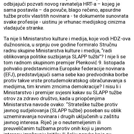
odbijajući pozvati novog ravnatelja HRT-a – kojeg je
sama postavila – da povuče, blago rečeno, apsurdne
tužbe protiv vlastitih novinara - te dokumente sunovrata
svake profesije - uistinu je vrhunac medijskog cinizma
vladajuće stranke.
Ta nije li Ministarstvo kulture i medija, koje vodi HDZ-ova
dužnosnica, u srpnju ove godine formiralo Stručnu
radnu skupine Ministarstva kulture i medija, “radi
oblikovanja politike suzbijanja SLAPP tužbi”? I nije li se
tom radnom skupinom premijer Plenković 9. listopada
pohvalio predstavnicima Europske federacije novinara
(EFJ), predstavljajući sama sebe kao predvodnika borbe
protiv takve vrste protudemokratskog obračunavanja s
medijima, tim krvnim zrncima demokracije? I nisu li i
Ministarstvo i premijer svjesni kakav su SLAPP tužbe
otrov za zdravo društvo, kada u priopćenjima
Ministarstva navode ovako: “Strateške tužbe protiv
javnog sudjelovanja (SLAPP tužbe) poseban su oblik
uznemiravanja novinara i drugih uključenih u zaštitu
javnog interesa. Riječ je o neutemeljenim ili
preuveličanim tužbama protiv onih koji u javnom