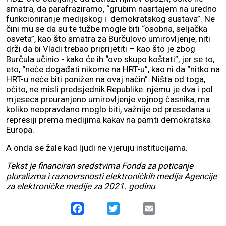
smatra, da parafraziramo, “grubim nasrtajem na uredno
funkcioniranje medijskog i demokratskog sustava”. Ne
čini mu se da su te tužbe mogle biti “osobna, seljačka
osveta”, kao što smatra za Burčulovo umirovljenje, niti
drži da bi Vladi trebao priprijetiti – kao što je zbog
Burčula učinio - kako će ih “ovo skupo koštati”, jer se to,
eto, “neće događati nikome na HRT-u”, kao ni da “nitko na
HRT-u neće biti ponižen na ovaj način”. Ništa od toga,
očito, ne misli predsjednik Republike: njemu je dva i pol
mjeseca preuranjeno umirovljenje vojnog časnika, ma
koliko neopravdano moglo biti, važnije od presedana u
represiji prema medijima kakav na pamti demokratska
Europa.
A onda se žale kad ljudi ne vjeruju institucijama.
Tekst je financiran sredstvima Fonda za poticanje
pluralizma i raznovrsnosti elektroničkih medija Agencije
za elektroničke medije za 2021. godinu
Facebook
Twitter
Email