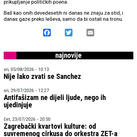
prikupljanje političkih poena.
Baš kao onih devedesetih ni danas ne znaju za stid, i
danas gaze preko leševa, samo da bi ostali na tronu.
Facebook
Twitter
Email
najnovije
sri, 05/08/2026 - 10:13
Nije lako zvati se Sanchez
sri, 29/07/2026 - 12:27
Antifašizam ne dijeli ljude, nego ih
ujedinjuje
čet, 23/07/2026 - 20:50
Zagrebački kvartovi kulture: od
suvremenog cirkusa do orkestra ZET-a