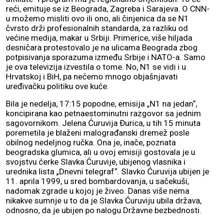
reći, emituje se iz Beograda, Zagreba i Sarajeva. O CNN-
u možemo misliti ovo ili ono, ali činjenica da se N1
čvrsto drži profesionalnih standarda, za razliku od
većine medija, makar u Srbiji. Primerice, više hiljada
desničara protestovalo je na ulicama Beograda zbog
potpisivanja sporazuma između Srbije i NATO-a. Samo
je ova televizija izvestila o tome. No, N1 se vidi i u
Hrvatskoj i BiH, pa nećemo mnogo objašnjavati
uređivačku politiku ove kuće.
Bila je nedelja, 17:15 popodne, emisija „N1 na jedan“,
koncipirana kao petnaestominutni razgovor sa jednim
sagovornikom. Jelena Ćuruvija Đurica, u tih 15 minuta
poremetila je blaženi malograđanski dremež posle
obilnog nedeljnog ručka. Ona je, inače, poznata
beogradska glumica, ali u ovoj emisiji gostovala je u
svojstvu ćerke Slavka Ćuruvije, ubijenog vlasnika i
urednika lista „Dnevni telegraf“. Slavko Ćuruvija ubijen je
11. aprila 1999, u sred bombardovanja, u sačekuši,
nadomak zgrade u kojoj je živeo. Danas više nema
nikakve sumnje u to da je Slavka Ćuruviju ubila država,
odnosno, da je ubijen po nalogu Državne bezbednosti.