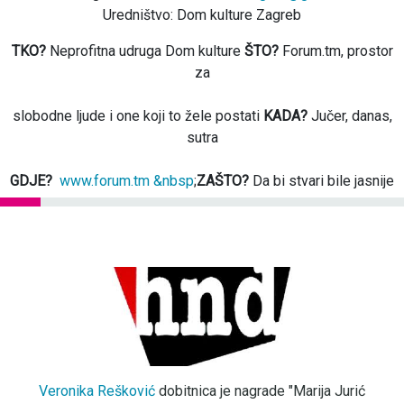
Uredništvo: Dom kulture Zagreb
TKO?
Neprofitna udruga Dom kulture
ŠTO?
Forum.tm, prostor
za
slobodne ljude i one koji to žele postati
KADA?
Jučer, danas,
sutra
GDJE?
www.forum.tm &nbsp
;
ZAŠTO?
Da bi stvari bile jasnije
Veronika Rešković
dobitnica je nagrade "Marija Jurić