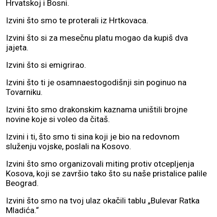
Hrvatskoj i Bosni.
Izvini što smo te proterali iz Hrtkovaca.
Izvini što si za mesečnu platu mogao da kupiš dva
jajeta.
Izvini što si emigrirao.
Izvini što ti je osamnaestogodišnji sin poginuo na
Tovarniku.
Izvini što smo drakonskim kaznama uništili brojne
novine koje si voleo da čitaš.
Izvini i ti, što smo ti sina koji je bio na redovnom
služenju vojske, poslali na Kosovo.
Izvini što smo organizovali miting protiv otcepljenja
Kosova, koji se završio tako što su naše pristalice palile
Beograd.
Izvini što smo na tvoj ulaz okačili tablu „Bulevar Ratka
Mladića.“