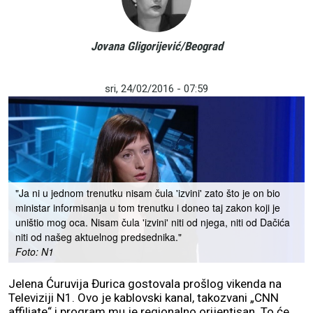
Jovana Gligorijević/Beograd
sri, 24/02/2016 - 07:59
"Ja ni u jednom trenutku nisam čula 'izvini' zato što je on bio
ministar informisanja u tom trenutku i doneo taj zakon koji je
uništio mog oca. Nisam čula 'izvini' niti od njega, niti od Dačića
niti od našeg aktuelnog predsednika."
Foto: N1
Jelena Ćuruvija Đurica gostovala prošlog vikenda na
Televiziji N1. Ovo je kablovski kanal, takozvani „CNN
affiliate“ i program mu je regionalno orijentisan. To će