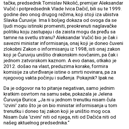
tačke, predsednik Tomislav Nikolić, premijer Aleksandar
Vučić i potpredsednik Vlade Ivica Dačić, bili su te 1999.
godine deo onog drugog režima, koji stoji iza ubistva
Slavka Ćuruvije. Ima li boljeg dokaza od ovoga da se
ljudi mogu istinski promeniti, preokrenuti naglavačke
politiku koju zastupaju i da zaista mogu da pređu sa
tamne na svetlu stranu? Aleksandar Vučić bio je čak i
savezni ministar informisanja, onaj koji je doneo čuveni
zlokobni Zakon o informisanju iz 1998, isti onaj zakon
koji je Ćuruviju uništio drakonskim novčanim, pa čak i
jednom zatvorskom kaznom. A evo danas, otkako je
2012. došao na vlast, preduzima korake, formira
komisije za utvrđivanje istine o smrti novinara, pa za
njegovog vakta počinju i suđenja. Pokajnik? Ipak ne.
Da je odgovor na to pitanje negativan, samo jednim
kratkim osvrtom na samu sebe, pokazala je Jelena
Ćuruvija Đurica: „Ja ni u jednom trenutku nisam čula
'izvini' zato što je on bio ministar informisanja u tom
trenutku i doneo taj zakon koji je uništio mog oca.
Nisam čula 'izvini' niti od njega, niti od Dačića niti od
našeg aktuelnog predsednika.“