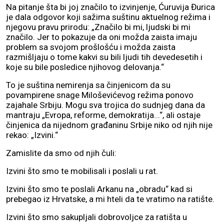
Na pitanje šta bi joj značilo to izvinjenje, Ćuruvija Đurica
je dala odgovor koji sažima suštinu aktuelnog režima i
njegovu pravu prirodu: „Značilo bi mi, ljudski bi mi
značilo. Jer to pokazuje da oni možda zaista imaju
problem sa svojom prošlošću i možda zaista
razmišljaju o tome kakvi su bili ljudi tih devedesetih i
koje su bile posledice njihovog delovanja.“
To je suština nemirenja sa činjenicom da su
povampirene snage Miloševićevog režima ponovo
zajahale Srbiju. Mogu sva trojica do sudnjeg dana da
mantraju „Evropa, reforme, demokratija...“, ali ostaje
činjenica da nijednom građaninu Srbije niko od njih nije
rekao: „Izvini.“
Zamislite da smo od njih čuli:
Izvini što smo te mobilisali i poslali u rat.
Izvini što smo te poslali Arkanu na „obradu“ kad si
prebegao iz Hrvatske, a mi hteli da te vratimo na ratište.
Izvini što smo sakupljali dobrovoljce za ratišta u