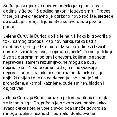
Suđenje za njegovo ubistvo počelo je u junu prošle
godine, više od 16 godina nakon njegove smrti. Proces
traje još uvek, nedavno je održano novo ročište, sledeće
se očekuje u maju ili junu. Sve su ovo opšte poznati
podaci.
Jelena Ćuruvija Đurica došla je na N1 kako bi govorila o
toku samog procesa. Kao novinarka, retko kad s
odobravanjem gledam na to da se porodice žrtava ili
same žrtve intervjuišu, propituju i „cede“. To su ljudi koji
žive sa ogromnim bolom i gnevom, kojima je naneta
nepravda i, sasvim razumljivo, ne mogu da budu
nepristrasni. Niko razuman od njih ni ne očekuje
nepristrasnost, pa bilo bi nenormalno da neko čiji je
najbliži ubijen i čije ubice deceniju i po nisu još ni
pronađene, a kamoli kažnjene, bude smiren, hladan i
objektivan.
Jelena Ćuruvija Đurica umakla je tom šablonu i izdigla
se iznad njega. Da, pričala je o svom ocu onako kako
svaka ćerka koja je volela svog oca i inače govori: sa
mnogo topline, nežnosti i pomalo idealizovanja.