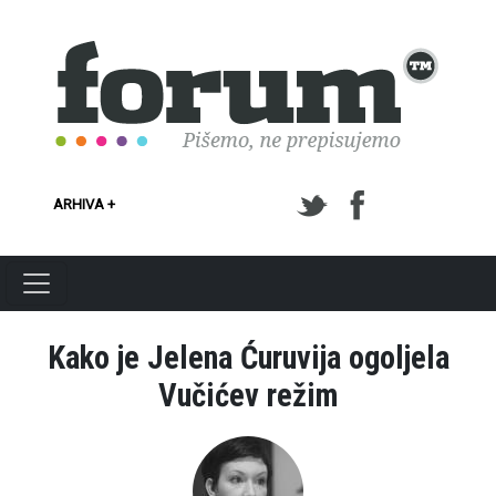
Skoči na glavni sadržaj
ARHIVA +
Kako je Jelena Ćuruvija ogoljela
Vučićev režim