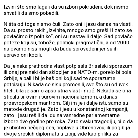
Izvini što smo lagali da su izbori pokradeni, dok nismo
shvatili da smo pobedili.
Ništa od toga nismo čuli. Zato oni i jesu danas na vlasti.
Da su prosto rekli: „Izvinite, mnogo smo grešili i zato se
povlačimo iz politike“, oni su nastavili dalje. Sad povlače
poteze koji su, tobože, politički pragmatični, a od 2000.
na ovamo nisu mogli da budu sprovedeni jer su ih
upravo oni kočili.
Da je neka prethodna vlast potpisala Briselski sporazum
ili onaj pre neki dan sklopljen sa NATO-m, gorelo bi pola
Srbije, a palili bi je baš oni koji sad te sporazume
potpisuju. Nikada se nisu promenili, sve što su oduvek
hteli, bila je samo apsolutna vlast i moć. Nekada se ona
sticala sirovim i surovim nacionalizmom, a danas
proevropskom mantrom. Cilj im je i dalje isti, samo su
metode drugačije. Zato i jesu u konstantnoj kampanji,
zato i jesu rešili da idu na vanredne parlamentarne
izbore dve godine pre roka. Zato svaku tragediju, bilo da
je ubistvo nečijeg oca, poplave u Obrenovcu, ili pogibija
dvoje srpskih diplomata u Libiji, vide kao priliku za