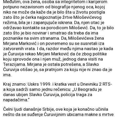
Međutim, ova žena, osoba sa integritetom i karijerom
potpuno nezavisnom od biografije njenog oca, kojoj
niko ne može da kaže da je bilo šta u životu postigla
zato što je ćerka najpoznatije žrtve Miloševićevog
režima, bila je i zapanjujuće iskrena. Da, njen otac je
održavao kontakte sa porodicom Milošević. Da, to je bilo
zato što je bio novinar i smatrao da treba da ima
poznanike na svim stranama. Da, Miloševićeva žena
Mirjana Marković i on povremeno su se susretali iza
zatvorenih vrata. I da, razdor među njima nastao je kada
je Ćuruvija rekao Mirjani Marković da će zbog politike
koju sprovode ona i njen muž, jednog dana visiti na
Terazijama. Mirjana je ostala potrešena, a Slavko
Ćuruvija otišao je, sa pratnjom za koju nije ni znao da je
ima.
Kraj znamo: Uskrs 1999. i kratka vest u Dnevniku 2 RTS-
a koja sadrži samo jednu rečenicu: „U Beogradu je
danas ubijen Slavko Ćuruvija, policija traga za
napadačima.“
Čelni ljudi današnje Srbije, ove koja je konačno učinila
nešto da se suđenje Ćuruvijinim ubicama makne s mrtve