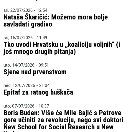
sri, 22/07/2026 - 12:54
Nataša Škaričić: Možemo mora bolje
savladati gradivo
sri, 15/07/2026 - 11:49
Tko uvodi Hrvatsku u „koaliciju voljnih“ (i
još mnogo drugih pitanja)
uto, 14/07/2026 - 09:51
Sjene nad prvenstvom
ned, 12/07/2026 - 21:04
Epitaf za ratnog huškača
uto, 07/07/2026 - 10:37
Boris Buden: Više će Mile Bajić s Petrove
gore učiniti za revoluciju, nego svi doktori
New School for Social Research u New