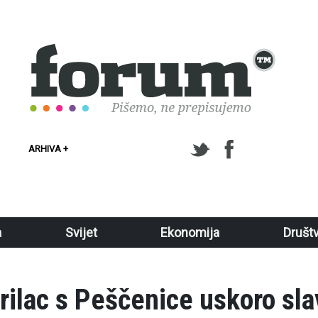
ARHIVA +
a
Svijet
Ekonomija
Društ
rilac s Peščenice uskoro sl