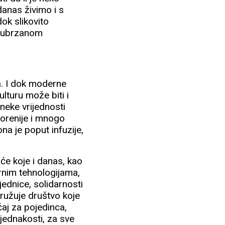
danas živimo i s
dok slikovito
 s ubrzanom
a. I dok moderne
lturu može biti i
neke vrijednosti
vorenije i mnogo
na je poput infuzije,
aće koje i danas, kao
rnim tehnologijama,
ednice, solidarnosti
kružuje društvo koje
ćaj za pojedinca,
 jednakosti, za sve