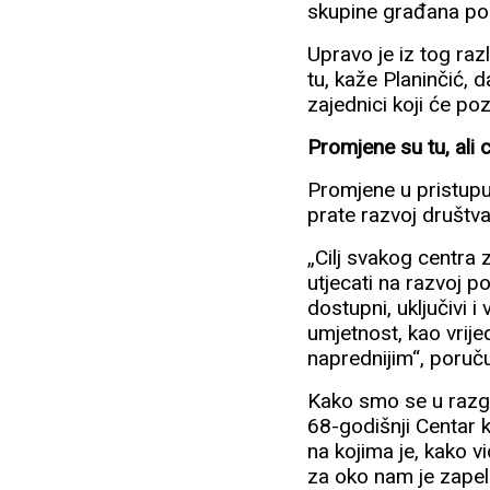
skupine građana pos
Upravo je iz tog raz
tu, kaže Planinčić, 
zajednici koji će poz
Promjene su tu, ali cil
Promjene u pristupu
prate razvoj društva
„Cilj svakog centra 
utjecati na razvoj p
dostupni, uključivi i
umjetnost, kao vrije
naprednijim“, poruč
Kako smo se u razgo
68-godišnji Centar 
na kojima je, kako 
za oko nam je zapela