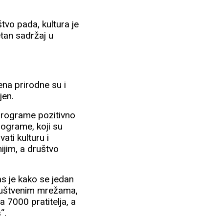
.
tvo pada, kultura je
etan sadržaj u
ena prirodne su i
jen.
i programe pozitivno
rograme, koji su
vati kulturu i
ijim, a društvo
s je kako se jedan
društvenim mrežama,
 7000 pratitelja, a
“.