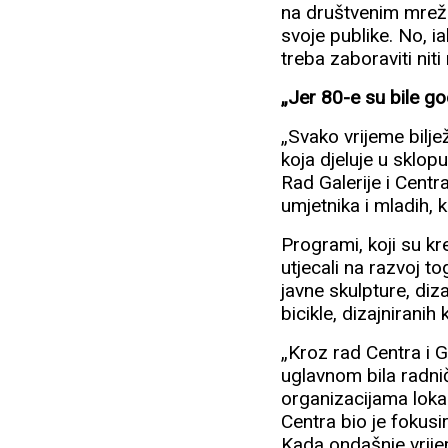
na društvenim mrežam
svoje publike. No, 
treba zaboraviti nit
„Jer 80-e su bile god
„Svako vrijeme bilje
koja djeluje u sklop
Rad Galerije i Centra
umjetnika i mladih, k
Programi, koji su kre
utjecali na razvoj t
javne skulpture, di
bicikle, dizajnirani
„Kroz rad Centra i Ga
uglavnom bila radnič
organizacijama loka
Centra bio je fokusir
Kada ondašnje vrije