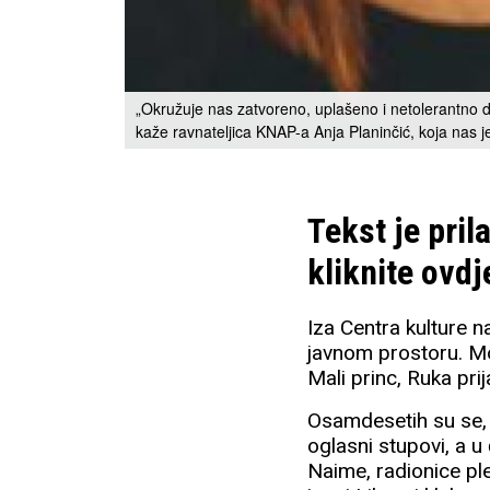
„Okružuje nas zatvoreno, uplašeno i netolerantno dru
kaže ravnateljica KNAP-a Anja Planinčić, koja nas j
Tekst je pri
kliknite ovdj
Iza Centra kulture n
javnom prostoru. Mož
Mali princ, Ruka prij
Osamdesetih su se, p
oglasni stupovi, a u 
Naime, radionice ple