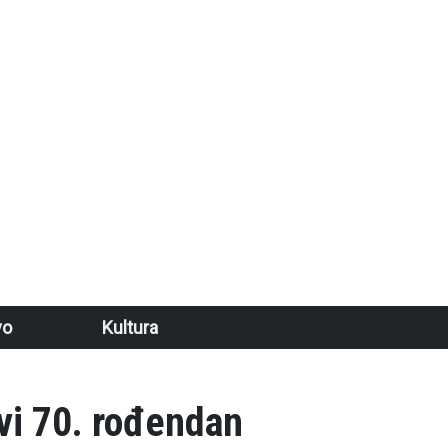
vo
Kultura
avi 70. rođendan