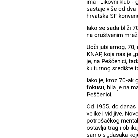
ima i Likovni klub -
sastaje više od dva 
hrvatska SF konvenc
Iako se sada bliži 
na društvenim mrežam
Uoči jubilarnog, 70
KNAP, koja nas je „
je, na Peščenici, t
kulturnog središte 
Iako je, kroz 70-ak 
fokusu, bila je na mar
Peščenici.
Od 1955. do danas d
velike i vidljive. No
potrošačkog mentalit
ostavlja trag i oblik
samo s „dasaka koje 