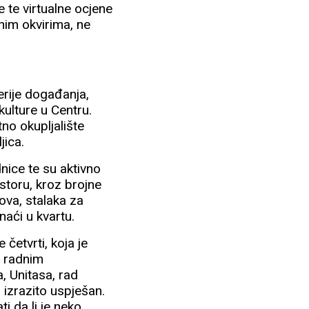
 te virtualne ocjene
nim okvirima, ne
erije događanja,
kulture u Centru.
tno okupljalište
jica.
dnice te su aktivno
ostoru, kroz brojne
ova, stalaka za
naći u kvartu.
 četvrti, koja je
u radnim
, Unitasa, rad
o izrazito uspješan.
 da li je neko