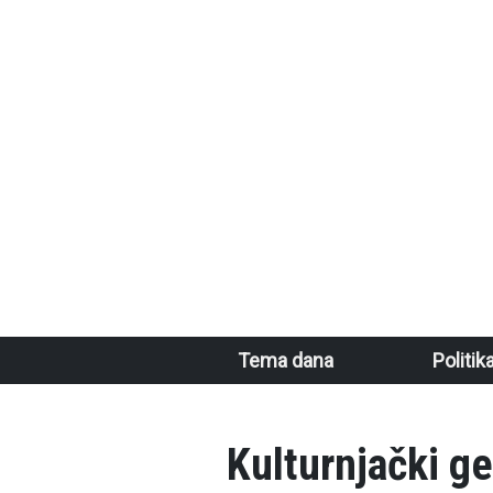
Skoči na glavni sadržaj
Main navigation
Tema dana
Politik
Kulturnjački ge