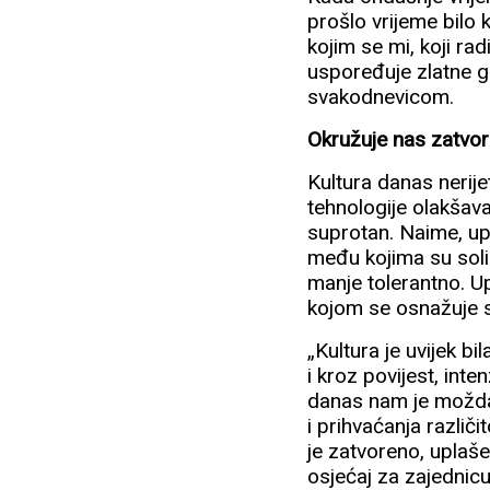
prošlo vrijeme bilo 
kojim se mi, koji ra
uspoređuje zlatne go
svakodnevicom.
Okružuje nas zatvor
Kultura danas nerij
tehnologije olakšava
suprotan. Naime, up
među kojima su soli
manje tolerantno. Up
kojom se osnažuje sv
„Kultura je uvijek b
i kroz povijest, in
danas nam je možda 
i prihvaćanja različ
je zatvoreno, uplaše
osjećaj za zajednicu