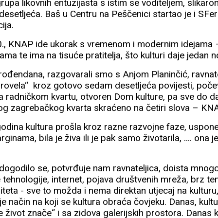
 grupa likovnih entuzijasta s istim se voditeljem, sli
desetljeća. Baš u Centru na Peščenici startao je i SFer
ija.
70., KNAP ide ukorak s vremenom i modernim idejama –
a te ima na tisuće pratitelja, što kulturi daje jedan no
, rođendana, razgovarali smo s Anjom Planinčić, ravnat
provela“ kroz gotovo sedam desetljeća povijesti, poče
ada radničkom kvartu, otvoren Dom kulture, pa sve do d
tog zagrebačkog kvarta skraćeno na četiri slova – KN
godina kultura prošla kroz razne razvojne faze, uspone 
ginama, bila je živa ili je pak samo životarila, .... ona je
ogodilo se, potvrđuje nam ravnateljica, doista mnog
ve tehnologije, internet, pojava društvenih mreža, brz t
eta - sve to možda i nema direktan utjecaj na kulturu, 
uje način na koji se kultura obraća čovjeku. Danas, kult
život znače“ i sa zidova galerijskih prostora. Danas k