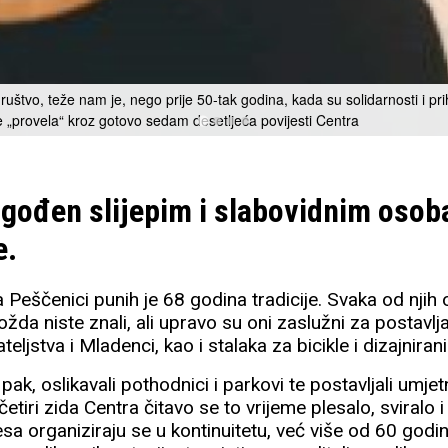
štvo, teže nam je, nego prije 50-tak godina, kada su solidarnosti i prih
e „provela“ kroz gotovo sedam desetljeća povijesti Centra
lagođen slijepim i slabovidnim oso
e.
a Peščenici punih je 68 godina tradicije. Svaka od njih o
da niste znali, ali upravo su oni zaslužni za postavlja
ateljstva i Mladenci, kao i stalaka za bicikle i dizajnir
ak, oslikavali pothodnici i parkovi te postavljali umjet
četiri zida Centra čitavo se to vrijeme plesalo, sviralo i
sa organiziraju se u kontinuitetu, već više od 60 godin