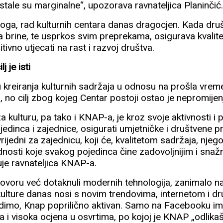
tale su marginalne“, upozorava ravnateljica Planinčić
loga, rad kulturnih centara danas dragocjen. Kada druš
da brine, te usprkos svim preprekama, osigurava kvalit
itivno utjecati na rast i razvoj društva.
j je isti
 kreiranja kulturnih sadržaja u odnosu na prošla vrem
, no cilj zbog kojeg Centar postoji ostao je nepromijen
za kulturu, pa tako i KNAP-a, je kroz svoje aktivnosti 
ojedinca i zajednice, osigurati umjetničke i društvene p
 vrijedni za zajednicu, koji će, kvalitetom sadržaja, njego
dnosti koje svakog pojedinca čine zadovoljnijim i snažn
uje ravnateljica KNAP-a.
voru već dotaknuli modernih tehnologija, zanimalo na
kulture danas nosi s novim trendovima, internetom i 
vidimo, Knap poprilično aktivan. Samo na Facebooku ima
 i visoka ocjena u osvrtima, po kojoj je KNAP „odlikaš