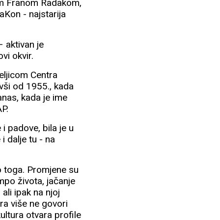
karom Franom Radakom,
aKon - najstarija
 aktivan je
vi okvir.
eljicom Centra
vši od 1955., kada
anas, kada je ime
AP.
i padove, bila je u
 i dalje tu - na
o toga. Promjene su
empo života, jačanje
ali ipak na njoj
ura više ne govori
ultura otvara profile