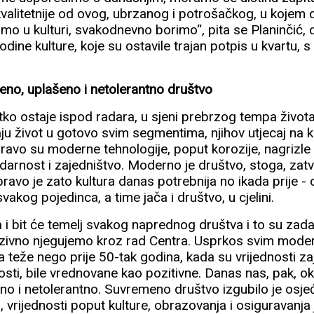
kvalitetnije od ovog, ubrzanog i potrošačkog, u kojem 
dimo u kulturi, svakodnevno borimo“, pita se Planinčić, 
dine kulture, koje su ostavile trajan potpis u kvartu,
eno, uplašeno i netolerantno društvo
etko ostaje ispod radara, u sjeni prebrzog tempa život
ju život u gotovo svim segmentima, njihov utjecaj na ku
ravo su moderne tehnologije, poput korozije, nagrizle 
darnost i zajedništvo. Moderno je društvo, stoga, zat
ravo je zato kultura danas potrebnija no ikada prije - o
akog pojedinca, a time jača i društvo, u cjelini.
ila i bit će temelj svakog naprednog društva i to su zad
tenzivno njegujemo kroz rad Centra. Usprkos svim mode
teže nego prije 50-tak godina, kada su vrijednosti zaj
itosti, bile vrednovane kao pozitivne. Danas nas, pak, o
no i netolerantno. Suvremeno društvo izgubilo je osje
, vrijednosti poput kulture, obrazovanja i osiguravanja