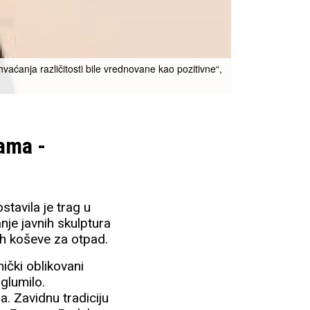
„Kroz rad Centra 
vaćanja različitosti bile vrednovane kao pozitivne“,
organizacijama, 
Foto: KNAP
bama -
stavila je trag u
nje javnih skulptura
anih koševe za otpad.
nički oblikovani
 glumilo.
a. Zavidnu tradiciju