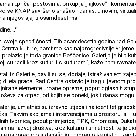
a i „priča“ postovima, prikuplja „lajkove“ i komentare
iako se KNAP savršeno snašao i danas, u novim, virtual
i na njegov sjaj u osamdesetima.
ine....“
ži svoje specifičnosti. Tih osamdesetih godina rad Gal
u Centra kulture, pamtimo kao najprogresivnije vrijeme 
 prelazio je tada granice Peščenice. Galerija je bila kul
oji su rasli kroz kulturi i s kulturom.“, kaže nam ravnatel
tali iz Galerije, bavili su se, dodaje, istraživanjem zaje
og dijela grada. Rad Centra ostavio je trag u javnom pr
zajnirane elemente urbane opreme, poput oglasnih stup
h koševa za otpad, od kojih se poneki, još i danas mogu 
lerije, umjetnici su izravno utjecali na identitet gradske
ka. Takvim akcijama i intervencijama u prostoru, ali i 
lnih tvornica, poput primjerice, TPK, Chromosa, Dukata
an na razvoj društva, kroz kulturu i umjetnost, te je bi
me usporedimo s današnjim, moramo se uistinu zapitati