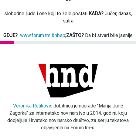
slobodne ljude i one koji to žele postati
KADA?
Jučer, danas,
sutra
GDJE?
www.forum.tm &nbsp
;
ZAŠTO?
Da bi stvari bile jasnije
Veronika Rešković
dobitnica je nagrade "Marija Jurić
Zagorka" za internetsko novinarstvo u 2014. godini, koju
dodjeljuje Hrvatsko novinarsko društvo, za seriju tekstova
objavljenih na Forum.tm-u.