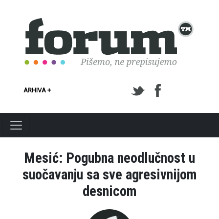
Skoči na glavni sadržaj
ARHIVA +
Mesić: Pogubna neodlučnost u
suočavanju sa sve agresivnijom
desnicom