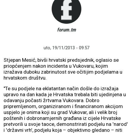
forum.tm
uto, 19/11/2013 - 09:57
Stjepan Mesić, bivši hrvatski predsjednik, oglasio se
priopćenjem nakon incidenta u Vukovaru, kojim
izražava duboku zabrinutost sve očitijim podjelama u
hrvatskom društvu.
"Te su podjele na eklatantan način došle do izražaja
upravo na dan kada je Hrvatska trebala biti ujedinjena u
odavanju počasti žrtvama Vukovara. Dobro
pripremljenom, organiziranom i financiranom akcijom
uspjelo je onima koji su grad Vukovar, ali i velik broj
poštenih i dobronamjernih građana iz cijele Hrvatske
pretvorili u svoje taoce, demonstrirati podjelu na 'narod'
i 'državni vrh', podjelu koja – objektivno gledano – niti