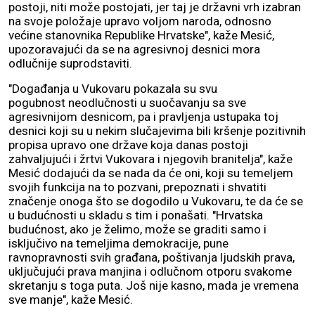
postoji, niti može postojati, jer taj je državni vrh izabran
na svoje položaje upravo voljom naroda, odnosno
većine stanovnika Republike Hrvatske", kaže Mesić,
upozoravajući da se na agresivnoj desnici mora
odlučnije suprodstaviti.
"Događanja u Vukovaru pokazala su svu
pogubnost neodlučnosti u suočavanju sa sve
agresivnijom desnicom, pa i pravljenja ustupaka toj
desnici koji su u nekim slučajevima bili kršenje pozitivnih
propisa upravo one države koja danas postoji
zahvaljujući i žrtvi Vukovara i njegovih branitelja", kaže
Mesić dodajući da se nada da će oni, koji su temeljem
svojih funkcija na to pozvani, prepoznati i shvatiti
značenje onoga što se dogodilo u Vukovaru, te da će se
u budućnosti u skladu s tim i ponašati. "Hrvatska
budućnost, ako je želimo, može se graditi samo i
isključivo na temeljima demokracije, pune
ravnopravnosti svih građana, poštivanja ljudskih prava,
uključujući prava manjina i odlučnom otporu svakome
skretanju s toga puta. Još nije kasno, mada je vremena
sve manje", kaže Mesić.