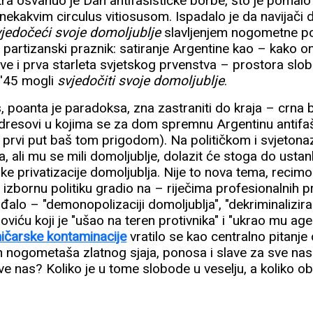
utra osvanuo je Dan antifašističke borbe, što je pomalo
nekakvim circulus vitiosusom. Ispadalo je da navijači d
vjedočeći svoje domoljublje
slavljenjem nogometne po
 partizanski praznik: satiranje Argentine kao – kako o
ve i prva starleta svjetskog prvenstva – prostora slo
 '45 mogli
svjedočiti svoje domoljublje
.
 poanta je paradoksa, zna zastraniti do kraja – crna 
dresovi u kojima se za dom spremnu Argentinu antifašist
po prvi put baš tom prigodom). Na političkom i svjeton
a, ali mu se mili domoljublje, dolazit će stoga do ustan
ske privatizacije domoljublja. Nije to nova tema, recim
u izbornu politiku gradio na – riječima profesionalnih
iđalo – "demonopolizaciji domoljublja", "dekriminalizir
oviću koji je "ušao na teren protivnika" i "ukrao mu ag
ičarske kontaminacije
vratilo se kao centralno pitanj
 nogometaša zlatnog sjaja, ponosa i slave za sve nas.
sve nas? Koliko je u tome slobode u veselju, a koliko o