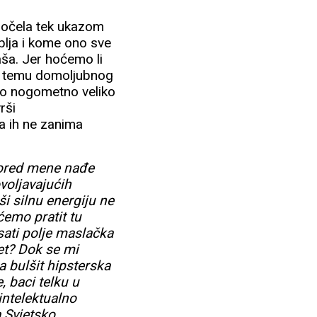
 počela tek ukazom
blja i kome ono sve
ša. Jer hoćemo li
rio temu domoljubnog
ko nogometno veliko
rši
a ih ne zanima
pored mene nađe
ovoljavajućih
ši silnu energiju ne
ćemo pratit tu
isati polje maslačka
et? Dok se mi
la bulšit hipsterska
, baci telku u
intelektualno
a Svjetsko