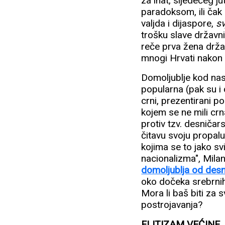
za inat, sljedećeg j
paradoksom, ili čak 
valjda i dijaspore,
s
trošku slave državni
reče prva žena drža
mnogi Hrvati nakon
Domoljublje kod nas,
popularna (pak su i 
crni, prezentirani 
kojem se ne mili crn
protiv tzv. desničar
čitavu svoju propal
kojima se to jako sv
nacionalizma", Milan
domoljublja od desn
oko dočeka srebrnih
Mora li baš biti za 
postrojavanja?
ELITIZAM VEĆINE