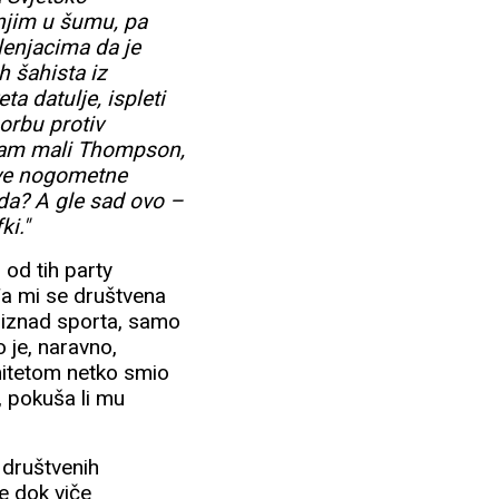
 njim u šumu, pa
ilenjacima da je
h šahista iz
ta datulje, ispleti
orbu protiv
sam mali Thompson,
 sve nogometne
l da? A gle sad ovo –
ki."
 od tih party
đa mi se društvena
 iznad sporta, samo
 je, naravno,
mitetom netko smio
, pokuša li mu
. društvenih
e dok viče