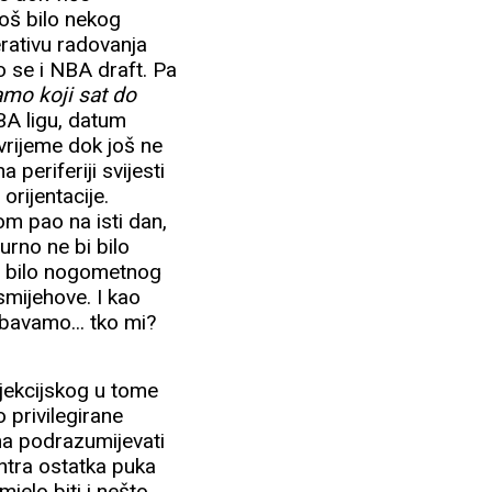
još bilo nekog
erativu radovanja
 se i NBA draft. Pa
amo koji sat do
BA ligu, datum
vrijeme dok još ne
periferiji svijesti
orijentacije.
m pao na isti dan,
urno ne bi bilo
je bilo nogometnog
smijehove. I kao
ebavamo... tko mi?
ojekcijskog u tome
 privilegirane
ma podrazumijevati
ntra ostatka puka
jelo biti i nešto