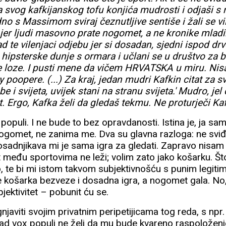
a svog kafkijanskog tofu konjića mudrosti i odjaši s
dno s Massimom sviraj čeznutljive sentiše i žali se v
c jer ljudi masovno prate nogomet, a ne kronike mladi
 te vilenjaci odjebu jer si dosadan, sjedni ispod drve
ipsterske dunje s ormara i učlani se u društvo za b
e loze. I pusti mene da vičem HRVATSKA u miru. Ni
 poopere. (...) Za kraj, jedan mudri Kafkin citat za
ebe i svijeta, uvijek stani na stranu svijeta.' Mudro, je
. Ergo, Kafka želi da gledaš tekmu. Ne proturječi Kaf
populi. I ne bude to bez opravdanosti. Istina je, ja sam
ogomet, ne zanima me. Dva su glavna razloga: ne svi
sadnjikava mi je sama igra za gledati. Zapravo nisam
među sportovima ne leži; volim zato jako košarku. Što
, te bi mi istom takvom subjektivnošću s punim legiti
je košarka bezveze i dosadna igra, a nogomet gala. No
bjektivitet – pobunit ću se.
njaviti svojim privatnim peripetijicama tog reda, s npr
ad vox populi ne želi da mu bude kvareno raspoloženj