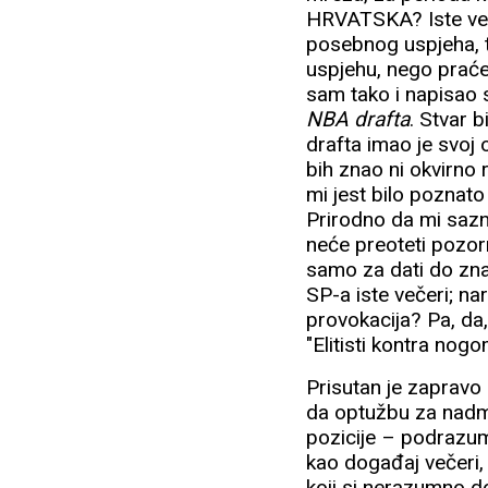
HRVATSKA? Iste veče
posebnog uspjeha, te
uspjehu, nego praće
sam tako i napisao 
NBA drafta
. Stvar 
drafta imao je svoj
bih znao ni okvirno 
mi jest bilo poznato 
Prirodno da mi sazn
neće preoteti pozorn
samo za dati do zna
SP-a iste večeri; n
provokacija? Pa, da,
"Elitisti kontra nog
Prisutan je zapravo
da optužbu za nadmen
pozicije – podrazum
kao događaj večeri,
koji si nerazumno do