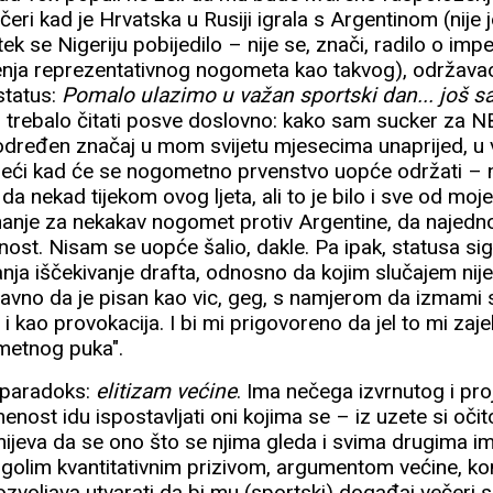
ri kad je Hrvatska u Rusiji igrala s Argentinom (nije 
k se Nigeriju pobijedilo – nije se, znači, radilo o imp
nja reprezentativnog nogometa kao takvog), održavao
status:
Pomalo ulazimo u važan sportski dan... još s
bi trebalo čitati posve doslovno: kako sam sucker za N
 određen značaj u mom svijetu mjesecima unaprijed, u 
reći kad će se nogometno prvenstvo uopće održati – na 
da nekad tijekom ovog ljeta, ali to je bilo i sve od moje 
anje za nekakav nogomet protiv Argentine, da najedno
ost. Nisam se uopće šalio, dakle. Pa ipak, statusa sig
nja iščekivanje drafta, odnosno da kojim slučajem ni
aravno da je pisan kao vic, geg, s namjerom da izmami 
 i kao provokacija. I bi mi prigovoreno da jel to mi zaj
ometnog puka".
 paradoks:
elitizam većine
. Ima nečega izvrnutog i pr
ost idu ispostavljati oni kojima se – iz uzete si očito
ijeva da se ono što se njima gleda i svima drugima i
 golim kvantitativnim prizivom, argumentom većine, ko
zvoljava utvarati da bi mu (sportski) događaj večeri sm