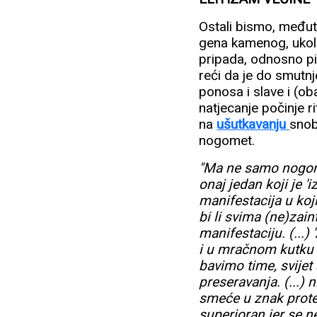
Ostali bismo, međut
gena kamenog, ukoli
pripada, odnosno p
reći da je do smut
ponosa i slave i (o
natjecanje počinje 
na
ušutkavanju
snob
nogomet.
"Ma ne samo nogome
onaj jedan koji je '
manifestacija u koj
bi li svima (ne)zai
manifestaciju. (...)
i u mračnom kutku 
bavimo time, svijet s
preseravanja. (...) 
smeće u znak protes
superioran jer se ne