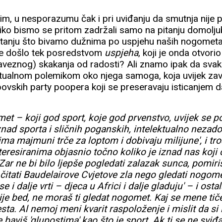
im, u nesporazumu čak i pri uviđanju da smutnja nije
ko bismo se pritom zadržali samo na pitanju domolju
itanju što bivamo dužnima po uspjehu naših nogometa
nje došlo tek posredstvom
uspjeha
, koji je onda otvo
baveznog) skakanja od radosti? Ali znamo ipak da sva
ritualnom polemikom oko njega samoga, koja uvijek zav
ovskih party poopera koji se preseravaju isticanjem d
t – koji god sport, koje god prvenstvo, uvijek se 
iznad sporta i sličnih poganskih, intelektualno nezad
ima majmuni trče za loptom i dobivaju milijune', i tro
nteresiranima objasnio točno koliko je iznad nas koji 
 'Zar ne bi bilo ljepše pogledati zalazak sunca, pomir
čitati Baudelairove Cvjetove zla nego gledati nogom
e i dalje vrti – djeca u Africi i dalje gladuju' – i osta
nije bed, ne moraš ti gledat nogomet. Kaj se mene tiče
ta. Al nemoj meni kvarit raspoloženje i mislit da si 
 baviš 'glupostima' kao što je sport. Ak ti se ne sviđ