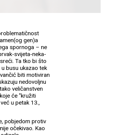
 problematičnost
kamen(og gen)a
ničega spornoga – ne
prvak-svijeta-neka-
reći. Ta tko bi što
 u busu ukazao tek
vančić biti motiviran
skazuju nedovoljnu
 tako veličanstven
oje će "kružiti
 već u petak 13.,
je, pobjedom protiv
 nije očekivao. Kao