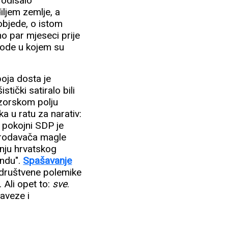
 odisalo
iljem zemlje, a
bjede, o istom
no par mjeseci prije
bode u kojem su
boja dosta je
ički satiralo bili
azorskom polju
ka u ratu za narativ:
o pokojni SDP je
 prodavača magle
anju hrvatskog
endu".
Spašavanje
e društvene polemike
 Ali opet to:
sve
.
baveze i