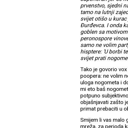
prvenstvo, sjedni n
tamo na lutnji zaje
svijet otišo u kura
Đurđevca. I onda kad
goblen sa motivom h
peronospore vinov
samo ne volim party
hisptere: 'U borbi t
svijet prati nogomet
Tako je govorio vox 
poopera: ne volim n
uloga nogometa i do
mi eto baš nogomet 
potpuno subjektivno
objašnjavati zašto 
primat prebaciti u o
Smijem li vas malo g
mreža, za perioda k