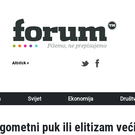
ARHIVA +
a
Svijet
Ekonomija
Društ
gometni puk ili elitizam već