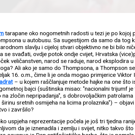
um
tarapane oko nogometnih radosti u tezi je po kojoj
ompsona u autobusu. Sa sugestijom da samo da tog 
 narodnom slavlju i cijeloj stvari objektivno ne bi bilo 
 se svađati, ovdje potok ondje cvijet, Hrvatska (vice)
ček veličanstven, narod se raduje, narod eksplodira u s
 toga? Ali ako je samo do Thompsona, a Thompson se
jak 16. o.m., čime li je onda mogao primjerice Viktor I
adrat
– u kojem raščlanjuje metode hajke na one što i
ometnoj bajci (suštinska misao: "nacionalni trijumf je
 na zločin nepripadanja", s dobrovoljačkim patrolama k
i širinu sretnih osmijeha na licima prolaznika") – objavi
tvo i završilo?
o uspjeha reprezentacije počela je još tri tjedna rani
jivom da je iznenadila i zemlju i svijet, nitko takvo što