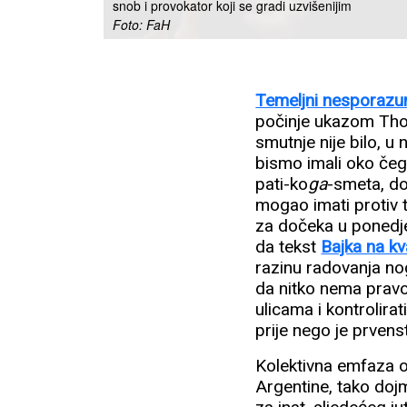
snob i provokator koji se gradi uzvišenijim
Foto: FaH
Temeljni nesporaz
počinje ukazom Th
smutnje nije bilo, u
bismo imali oko čega
pati-ko
ga
-smeta, do
mogao imati protiv
za dočeka u ponedjel
da tekst
Bajka na kv
razinu radovanja nog
da nitko nema pravo
ulicama i kontrolirat
prije nego je prvens
Kolektivna emfaza ok
Argentine, tako dojml