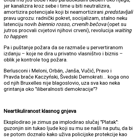
jer kanalizira kroz sebe i time u biti neutralizira,
amortizira potencijale koji bi neamortizirani
predstavljali
pravu ugrozu: radnički pokret, socijalizam, stalno neku
latenciju novih
biennio rosso
,
crvenih bečova
(opet su
jutros procvali cvjetovi njihovi crveni), revolucija
waiting
to happen
.
Pa i puštanje požara da se razmaše u pervertiranom
izdanju – koje ne dira u privatno vlasništvo i biznis –
oblik je kontrole tog požara.
Berlusconi i Meloni, Orbán, Janša, Vučić, Pravo i
Pravda braće Kaczyński, Švedski Demokrati... koga ono
od njih Bruxelles nije blagoslovio, uza sva kao neka
grintanja oko "iliberalnosti demokracije"?
Neartikuliranost klasnog gnjeva
Eksplodirao je zimus pa implodirao slučaj "Platak":
guzonjin sin tukao ljude koji su mu se našli na putu, da bi
se potom doznalo kako uživa policijske protekcije kao