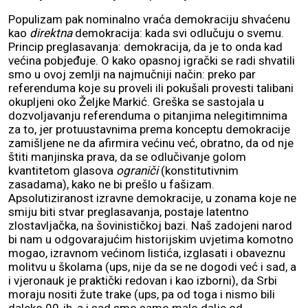
Populizam pak nominalno vraća demokraciju shvaćenu
kao
direktna
demokracija: kada svi odlučuju o svemu.
Princip preglasavanja: demokracija, da je to onda kad
većina pobjeđuje. O kako opasnoj igrački se radi shvatili
smo u ovoj zemlji na najmučniji način: preko par
referenduma koje su proveli ili pokušali provesti talibani
okupljeni oko Željke Markić. Greška se sastojala u
dozvoljavanju referenduma o pitanjima nelegitimnima
za to, jer protuustavnima prema konceptu demokracije
zamišljene ne da afirmira većinu već, obratno, da od nje
štiti manjinska prava, da se odlučivanje golom
kvantitetom glasova
ograniči
(konstitutivnim
zasadama), kako ne bi prešlo u fašizam.
Apsolutiziranost izravne demokracije, u zonama koje ne
smiju biti stvar preglasavanja, postaje latentno
zlostavljačka, na šovinističkoj bazi. Naš zadojeni narod
bi nam u odgovarajućim historijskim uvjetima komotno
mogao, izravnom većinom listića, izglasati i obaveznu
molitvu u školama (ups, nije da se ne dogodi već i sad, a
i vjeronauk je praktički redovan i kao izborni), da Srbi
moraju nositi žute trake (ups, pa od toga i nismo bili