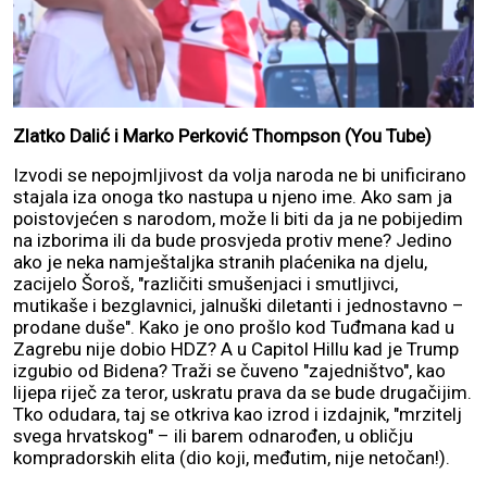
Zlatko Dalić i Marko Perković Thompson (You Tube)
Izvodi se nepojmljivost da volja naroda ne bi unificirano
stajala iza onoga tko nastupa u njeno ime. Ako sam ja
poistovjećen s narodom, može li biti da ja ne pobijedim
na izborima ili da bude prosvjeda protiv mene? Jedino
ako je neka namještaljka stranih plaćenika na djelu,
zacijelo Šoroš, "različiti smušenjaci i smutljivci,
mutikaše i bezglavnici, jalnuški diletanti i jednostavno –
prodane duše". Kako je ono prošlo kod Tuđmana kad u
Zagrebu nije dobio HDZ? A u Capitol Hillu kad je Trump
izgubio od Bidena? Traži se čuveno "zajedništvo", kao
lijepa riječ za teror, uskratu prava da se bude drugačijim.
Tko odudara, taj se otkriva kao izrod i izdajnik, "mrzitelj
svega hrvatskog" – ili barem odnarođen, u obličju
kompradorskih elita (dio koji, međutim, nije netočan!).