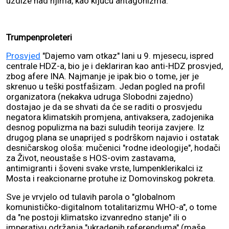
uzdiže nad njima, kao ključu antagonizma.
Trumpenproleteri
Prosvjed
"Dajemo vam otkaz" lani u 9. mjesecu, ispred
centrale HDZ-a, bio je i deklariran kao anti-HDZ prosvjed,
zbog afere INA. Najmanje je ipak bio o tome, jer je
skrenuo u teški postfašizam. Jedan pogled na profil
organizatora (nekakva udruga Slobodni zajedno)
dostajao je da se shvati da će se raditi o prosvjedu
negatora klimatskih promjena, antivaksera, zadojenika
desnog populizma na bazi suludih teorija zavjere. Iz
drugog plana se unaprijed s podrškom najavio i ostatak
desničarskog ološa: mučenici "rodne ideologije", hodači
za Život, neoustaše s HOS-ovim zastavama,
antimigranti i šoveni svake vrste, lumpenklerikalci iz
Mosta i reakcionarne protuhe iz Domovinskog pokreta.
Sve je vrvjelo od tulavih parola o "globalnom
komunističko-digitalnom totalitarizmu WHO-a", o tome
da "ne postoji klimatsko izvanredno stanje" ili o
imperativu održanja "ukradenih referenduma" (maše