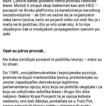
baze. Ljevica danas globalno nema podršku radničke
klase. Možeš ti stoput skup deklarirati kao anti-HDZ –
pucajući na široku platformu za kanaliziranje narodnog
nezadovoljstva – ali čim se sazna da je organizator
neka tamo ljevica, neće se pojaviti nitko od onih tko je i
inače ne bi podržao, što je vrlo uzak sloj. A to nije
objašnjivo čak ni medijskom propagandom samom po
sebi.
Opet su jutros procvali…
Ne treba izmišljati povijest ni političku teoriju – stare su
to stvari.
Do 1989., socijaldemokratske i kejnzijanske pozicije,
premda ne bijući marksistička ljevica, predstavljale su
unutar zapadnjačke demokracije legitimnu
parlamentarnu opciju, kroz koju se politički okupljala i za
koju se odlučivala radnička klasa i drugo što diše
nalijevo. Nakon Kraja Povijesti ta je opcija kidnula
nadesno, ono baš dibidus, prešaltala se u Treći Put,
posve napustivši klasnu optiku i eliminiravši svaku