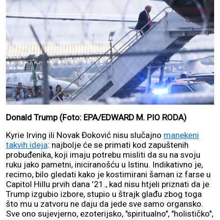
Donald Trump (Foto: EPA/EDWARD M. PIO RODA)
Kyrie Irving ili Novak Đoković nisu slučajno
manekeni
takvih ideja
: najbolje će se primati kod zapuštenih
probuđenika, koji imaju potrebu misliti da su na svoju
ruku jako pametni, iniciranošću u Istinu. Indikativno je,
recimo, bilo gledati kako je kostimirani šaman iz farse u
Capitol Hillu prvih dana '21., kad nisu htjeli priznati da je
Trump izgubio izbore, stupio u štrajk glađu zbog toga
što mu u zatvoru ne daju da jede sve samo organsko.
Sve ono sujevjerno, ezoterijsko, "spiritualno", "holističko",