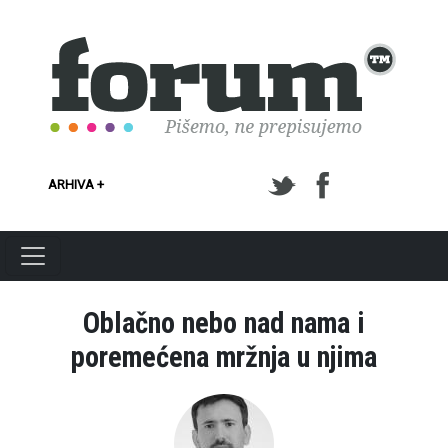
Skoči na glavni sadržaj
ARHIVA +
Oblačno nebo nad nama i
poremećena mržnja u njima