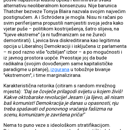
alternativu neoliberalnom konsenzusu. Nije barunica
Thatcher bezveze Tonyja Blaira nazvala svojim najvećim
postignućem. A i Schrödera je mogla. Nisu ni račani po
svim periferijama propustili namjestiti svoja jedra kako
vjetar puše – politikom kostriješenja, šatro slijeva, na
"lijeve ekstreme" (a ni tuđmanizam se ne žureći
demontirati). Ljevica biva diskreditirana kao legitimna
opcija u Liberalnoj Demokraciji i isključena iz parlamenta
– ni pod razno više "ozbiljan" izbor – a po mogućnosti i
iz javnog prostora uopće. Preostaje joj da bude
radikalna (svojim dovođenjem same kapitalističke
paradigme u pitanje),
izgurana
u tobožnje bivanje
"ekstremom", i time marginalizirana.
Karakteristična retorika (citiram s random mrežnog
mjesta):
"Daj se čovječe prilagodi svijetu u kojem živiš!
Kakve oktobarske revolucije! Jesam i ja lijevo, ali nisam
baš komunist! Demokracija je danas u opasnosti, nju
treba spašavati od ponovnog vraćanja fašizma na
scenu, komunizam je završena priča!"
Nema to puno veze s ideološkom stratifikacijom.