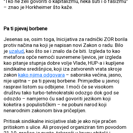
"Tko ne želi govoriti o kapitalizmu, neka šuti i o fašizmu"
– znao je Horkheimer što kaže.
Pa ti pjevaj borbene
Jesenas se, osim toga, Inicijativa za radnički ZOR borila
protiv načina na koji je napisan novi Zakon o radu. Bilo
je
uzalud
, kao što se i znalo da će biti. Izgleda to kao
metafora opće nemoći suvremene ljevice, jer izgleda
kao pitanje stupnja dobre volje Vlade, HUP-a i kupljene
sindikalne središnjice, koji iza zatvorenih vrata skroje
zakon
kako njima odgovara
– saborska većina, jasno,
nije upitna – pa ti pjevaj borbene. Primjedbe u javnoj
raspravi listom su odbijene. I moći će se visokom
društvu tako turbo-tehnokratski odozgo dok god se
odozdo – namjerno ću sad govoriti jezikom koji
koketira s populističkim – ne pobuni narod koji
nenarodnim zakonom biva pričepljen.
Pritisak sindikalne inicijative slab je ako nije praćen
pritiskom s ulice. Ali prosvjed organiziran tim povodom