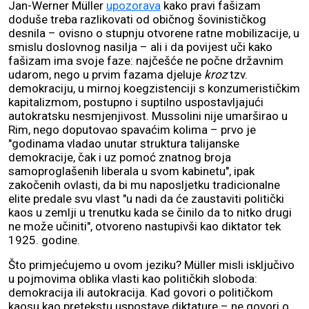
Jan-Werner Müller
upozorava
kako pravi fašizam
doduše treba razlikovati od običnog šovinističkog
desnila – ovisno o stupnju otvorene ratne mobilizacije, u
smislu doslovnog nasilja – ali i da povijest uči kako
fašizam ima svoje faze: najčešće ne počne državnim
udarom, nego u prvim fazama djeluje
kroz
tzv.
demokraciju, u mirnoj koegzistenciji s konzumerističkim
kapitalizmom, postupno i suptilno uspostavljajući
autokratsku nesmjenjivost. Mussolini nije umarširao u
Rim, nego doputovao spavaćim kolima – prvo je
"godinama vladao unutar struktura talijanske
demokracije, čak i uz pomoć znatnog broja
samoproglašenih liberala u svom kabinetu", ipak
zakočenih ovlasti, da bi mu naposljetku tradicionalne
elite predale svu vlast "u nadi da će zaustaviti politički
kaos u zemlji u trenutku kada se činilo da to nitko drugi
ne može učiniti", otvoreno nastupivši kao diktator tek
1925. godine.
Što primjećujemo u ovom jeziku? Müller misli isključivo
u pojmovima oblika vlasti kao političkih sloboda:
demokracija ili autokracija. Kad govori o političkom
kaosu kao pretekstu uspostave diktature – ne govori o