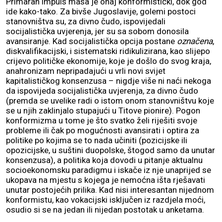
Primaran impuls masa je onaj konformistički, dok god
ide kako-tako. Za bivše Jugoslavije, golemi postoci
stanovništva su, za divno čudo, ispovijedali
socijalistička uvjerenja, jer su sa sobom donosila
avansiranje. Kad socijalistička opcija postane
označena
,
diskvalifikacijski, i sistematski ridikulizirana, kao slijepo
crijevo političke ekonomije, koje je došlo do svog kraja,
anahronizam nepripadajući u vrli novi svijet
kapitalističkog konsenzusa – nigdje više ni naći nekoga
da ispovijeda socijalistička uvjerenja, za divno čudo
(premda se uvelike radi o istom onom stanovništvu koje
se u njih zaklinjalo stupajući u Titove pionire). Pogon
konformizma u tome je što svatko želi riješiti svoje
probleme ili čak po mogućnosti avansirati i optira za
politike po kojima se to nada učiniti (pozicijske ili
opozicijske, u suštini duopolske, štogod samo da unutar
konsenzusa), a politika koja dovodi u pitanje aktualnu
socioekonomsku paradigmu i iskače iz nje unaprijed se
ukopava na mjestu s kojega je nemoćna išta rješavati
unutar postojećih prilika. Kad nisi interesantan nijednom
konformistu, kao vokacijski isključen iz razdjela moći,
osudio si se na jedan ili nijedan postotak u anketama.