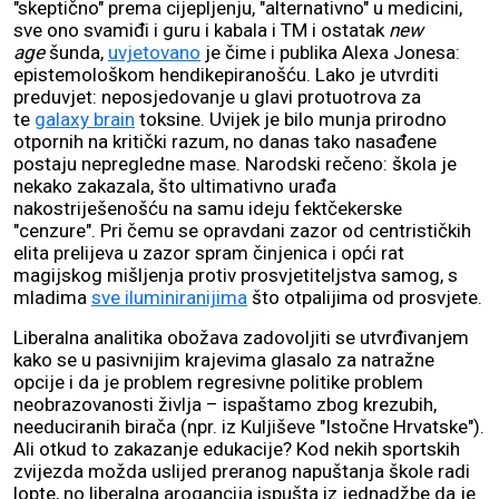
"skeptično" prema cijepljenju, "alternativno" u medicini,
sve ono svamiđi i guru i kabala i TM i ostatak
new
age
šunda,
uvjetovano
je čime i publika Alexa Jonesa:
epistemološkom hendikepiranošću. Lako je utvrditi
preduvjet: neposjedovanje u glavi protuotrova za
te
galaxy brain
toksine. Uvijek je bilo munja prirodno
otpornih na kritički razum, no danas tako nasađene
postaju nepregledne mase. Narodski rečeno: škola je
nekako zakazala, što ultimativno urađa
nakostriješenošću na samu ideju fektčekerske
"cenzure". Pri čemu se opravdani zazor od centrističkih
elita prelijeva u zazor spram činjenica i opći rat
magijskog mišljenja protiv prosvjetiteljstva samog, s
mladima
sve iluminiranijima
što otpalijima od prosvjete.
Liberalna analitika obožava zadovoljiti se utvrđivanjem
kako se u pasivnijim krajevima glasalo za natražne
opcije i da je problem regresivne politike problem
neobrazovanosti življa – ispaštamo zbog krezubih,
needuciranih birača (npr. iz Kuljiševe "Istočne Hrvatske").
Ali otkud to zakazanje edukacije? Kod nekih sportskih
zvijezda možda uslijed preranog napuštanja škole radi
lopte, no liberalna arogancija ispušta iz jednadžbe da je