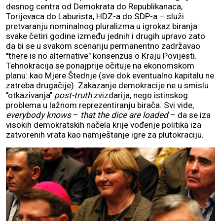
desnog centra od Demokrata do Republikanaca,
Torijevaca do Laburista, HDZ-a do SDP-a – služi
pretvaranju nominalnog pluralizma u igrokaz biranja
svake četiri godine između jednih i drugih upravo zato
da bi se u svakom scenariju permanentno zadržavao
"there is no alternative" konsenzus o Kraju Povijesti.
Tehnokracija se ponajprije očituje na ekonomskom
planu: kao Mjere Štednje (sve dok eventualno kapitalu ne
zatreba drugačije). Zakazanje demokracije ne u smislu
"otkazivanja"
post-truth
zvizdarija, nego istinskog
problema u lažnom reprezentiranju birača. Svi vide,
everybody knows
–
that the dice are loaded
– da se iza
visokih demokratskih načela krije vođenje politika iza
zatvorenih vrata kao namještanje igre za plutokraciju.