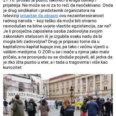
21.10. prošao je pusto, takoreći u krugu obitelji i
prijatelja. Ne može se ni za to reći da neočekivano. Onda
je drug sindikalist i predstavnik organizatora na
televiziji
priupitan da objasni
ovu nezainteresiranost
radnog naroda – koji teško da može biti stvarno
ravnodušan na bitne uvjete vlastite egzistencije, zar ne?
Je li prosječna zaposlena osoba zadovoljna svojim
zakonskim statusom ili je izgubila svaku nadu da bi
mogla biti zadovoljna? Drug je pripisao tome da u
kapitalizmu kapital kupuje sve, pa tako i većinu vijesti u
velikim medijima. O ZOR-u se i inače u njima jako malo
pričalo, a na prosvjedu su se doduše pojavili, ali jedva da
je itko išta pustio u eter, a i tada u tragovima i više kao
kuriozitet.