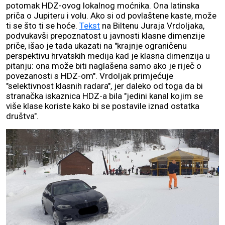
potomak HDZ-ovog lokalnog moćnika. Ona latinska
priča o Jupiteru i volu. Ako si od povlaštene kaste, može
ti se što ti se hoće.
Tekst
na Biltenu Juraja Vrdoljaka,
podvukavši prepoznatost u javnosti klasne dimenzije
priče, išao je tada ukazati na "krajnje ograničenu
perspektivu hrvatskih medija kad je klasna dimenzija u
pitanju: ona može biti naglašena samo ako je riječ o
povezanosti s HDZ-om". Vrdoljak primjećuje
"selektivnost klasnih radara", jer daleko od toga da bi
stranačka iskaznica HDZ-a bila "jedini kanal kojim se
više klase koriste kako bi se postavile iznad ostatka
društva".