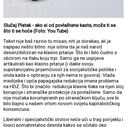
Slučaj Platak - ako si od povlaštene kaste, može ti se
što ti se hoće (Foto: You Tube)
Tekst nije baš razvio tu misao, niti je dorekao, ali je
napipao nešto bitno: nije istina da je naš narod
desenzibiliziran na klasno pitanje. Što bi i bilo čudno s
obzirom na tlaku koju trpi. Samo ga ne uspijeva
artikulirati kao klasno pitanje (i dakle svoju
supstancijalnu prijemčivost za socijalističke politike i
onda kada o optiranju za njih nema ni govora). Vlada
medijska i opća papagajska redukcija imena problema
na HDZ. Što bi značilo: redukcija klasne tlake na njen sloj
korupcije i stranačke protekcije za povlaštene. Samo da
nije mućaka korumpiranih po stranačkom ključu, sve bi
bilo bajno u našem vrlom novom svijetu kapitalističkog
konsenzusa.
Liberalni i specijalistički stolovi neće ući u trag porijeklu i
logici pomahnitalog desnila kakvo se očitalo oko