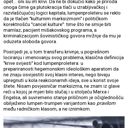
opet... oni su im krivi. Da ne bi dokučio kako je priroda
onoga čime ga plutokracija tlači u izrabljivačkoj i
razvlašćujućoj logici kapitala, lumpenproleteru se reklo
da je tlačen "kulturnim marksizmom" i političkom
korektnošću "cancel kulture": time što ne smije biti
mamlaz, pacijent mišakovskog programa, a
kriminalizacijom šovinističkog govora mržnje da mu je
oduzeta sloboda govora.
Posrijedi je, u tom transferu krivnje, u pogrešnom
lociranju i imenovanju svog problema, klasična definicija
"krive svijesti" kod lumpenproletera: u
prepariranosti hegemonskim ideološkim aparatom da
ne znaju osvijestiti svoj klasni interes, nego bivaju
upregnuti u kola reakcionarnih ideja, sve u korist svoje
štete. Nisam povjesničar marksizma, ne znam iz glave
reći u kojoj je mjeri bilo slučaj i u stoljeću Marxa i
Engelsa, ali suvremeno stanje priličnom je očiglednošću
obilježeno lumpen-trumpen varijantom kao
pravilom
među radničkom klasom, a ne iznimkom.