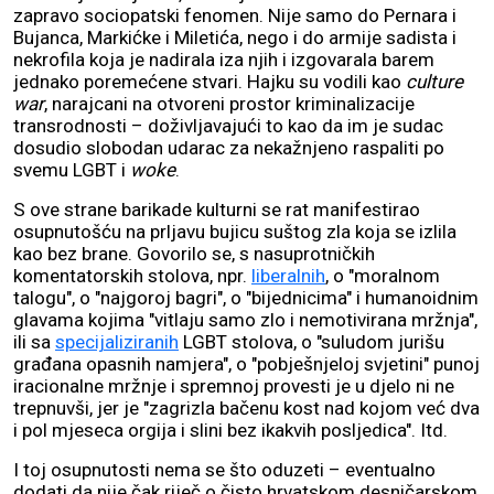
zapravo sociopatski fenomen. Nije samo do Pernara i
Bujanca, Markićke i Miletića, nego i do armije sadista i
nekrofila koja je nadirala iza njih i izgovarala barem
jednako poremećene stvari. Hajku su vodili kao
culture
war
, narajcani na otvoreni prostor kriminalizacije
transrodnosti – doživljavajući to kao da im je sudac
dosudio slobodan udarac za nekažnjeno raspaliti po
svemu LGBT i
woke
.
S ove strane barikade kulturni se rat manifestirao
osupnutošću na prljavu bujicu suštog zla koja se izlila
kao bez brane. Govorilo se, s nasuprotničkih
komentatorskih stolova, npr.
liberalnih
, o "moralnom
talogu", o "najgoroj bagri", o "bijednicima" i humanoidnim
glavama kojima "vitlaju samo zlo i nemotivirana mržnja",
ili sa
specijaliziranih
LGBT stolova, o "suludom jurišu
građana opasnih namjera", o "pobješnjeloj svjetini" punoj
iracionalne mržnje i spremnoj provesti je u djelo ni ne
trepnuvši, jer je "zagrizla bačenu kost nad kojom već dva
i pol mjeseca orgija i slini bez ikakvih posljedica". Itd.
I toj osupnutosti nema se što oduzeti – eventualno
dodati da nije čak riječ o čisto hrvatskom desničarskom