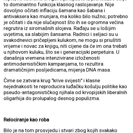
to dominantno funkcija klasnog raslojavanja. Nije
dovoljno očitati inflaciju šamana kao šabana i
antivaksera kao munjara, ma koliko bilo nužno; potrebno
je očitati i da nije slučajnost što ih se ogromna većina
regrutira iz siromašnih slojeva. Rađaju se u lošijim
uvjetima, sa slabijim šansama. Radnici i seljaci su u
svakodnevici pričepljeni kulukom, ne mogu si priuštiti
vrijeme i novac za knjigu, niti cijene da će im ona trebati
u njihovom kuluku, što se i generacijski perpetuira. U
današnja vremena intenzivirane izloženosti
antimodernističkim kampanjama, to rezultira
dramatičnijim posljedicama, mijenja DNA masa.
Čime se zatvara krug "krive svijesti" i klasne
nejednakosti te reproducira luđačku košulju politike kao
pseudo-antagonističkog njihala od krvopijskih liberalnih
oligarhija do prolupalog desnog populizma.
Relociranje kao roba
Bilo je na tom prosvjedu i stvari zbog kojih svakako