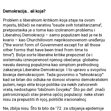
Demokracija… ali koja?
Problem s liberalnom kritikom koja staje na ovom
mjestu, bližeći se narativu "osude svih totalitarizama",
pretpostavka je o tome kao izoliranom problemu i
Liberalnoj Demokraciji – samo populizam kad je ne bi
kvario – kao Churchillovom neprikosnovenom uređenju
("the worst form of Government except for all those
other forms that have been tried from time to
time"). Bolje sorte liberalne kritike prepoznat će i
sistemsku iznevjerenost njenog obećanja: globalnu
navalu desnog populizma kao simptom prethodnog
zakazanja Liberalne Demokracije. I to upravo u svojstvu
bivanja demokracijom. Tada govorimo o "tehnokraciji":
kad se bitan dio odluka ne donosi stvarno demokratskim
putem, nego elite kroje politike iza nekih zatvorenih
vrata, nedostupno "običnom čovjeku". Što po def. znači
patronizirajući stav prema općoj populaciji: neke stvari
nisu za prepustiti ih njoj, politički iracionalnoj.
Ne, zbilja nisu. Što bi bilo da '72. za izbijanja epidemije