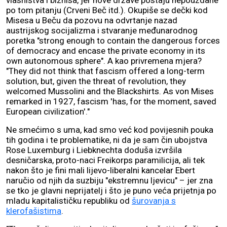
vlasništva i biznisa, jer nove države postaju nepouzdane
po tom pitanju (Crveni Beč itd.). Okupiše se dečki kod
Misesa u Beču da pozovu na odvrtanje nazad
austrijskog socijalizma i stvaranje međunarodnog
poretka "strong enough to contain the dangerous forces
of democracy and encase the private economy in its
own autonomous sphere". A kao privremena mjera?
"They did not think that fascism offered a long-term
solution, but, given the threat of revolution, they
welcomed Mussolini and the Blackshirts. As von Mises
remarked in 1927, fascism 'has, for the moment, saved
European civilization'."
Ne smećimo s uma, kad smo već kod povijesnih pouka
tih godina i te problematike, ni da je sam čin ubojstva
Rose Luxemburg i Liebknechta doduša izvršila
desničarska, proto-naci Freikorps paramilicija, ali tek
nakon što je fini mali lijevo-liberalni kancelar Ebert
naručio od njih da suzbiju "ekstremnu ljevicu" – jer zna
se tko je glavni neprijatelj i što je puno veća prijetnja po
mladu kapitalističku republiku od
šurovanja s
klerofašistima
.