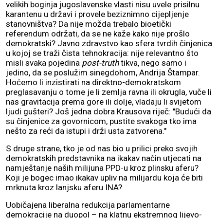
velikih boginja jugoslavenske vlasti nisu uvele prisilnu
karantenu u državi i provele beziznimno cijepljenje
stanovništva? Da nije možda trebalo bioetički
referendum održati, da se ne kaže kako nije prošlo
demokratski? Javno zdravstvo kao sfera tvrdih činjenica
u kojoj se traži čista tehnokracija: nije relevantno što
misli svaka pojedina
post-truth
tikva, nego samo i
jedino, da se poslužim sinegdohom, Andrija Štampar.
Hoćemo li inzistirati na direktno-demokratskom
preglasavanju o tome je li zemlja ravna ili okrugla, vuče li
nas gravitacija prema gore ili dolje, vladaju li svijetom
ljudi gušteri? Još jedna dobra Krausova riječ: "Budući da
su činjenice za govornicom, pustite svakoga tko ima
nešto za reći da istupi i drži usta zatvorena."
S druge strane, tko je od nas bio u prilici preko svojih
demokratskih predstavnika na ikakav način utjecati na
namještanje naših milijuna PPD-u kroz plinsku aferu?
Koji je bogec imao ikakav upliv na milijardu koja će biti
mrknuta kroz lanjsku aferu INA?
Uobičajena liberalna redukcija parlamentarne
demokracije na duopol – na klatnu ekstremnog lijevo-