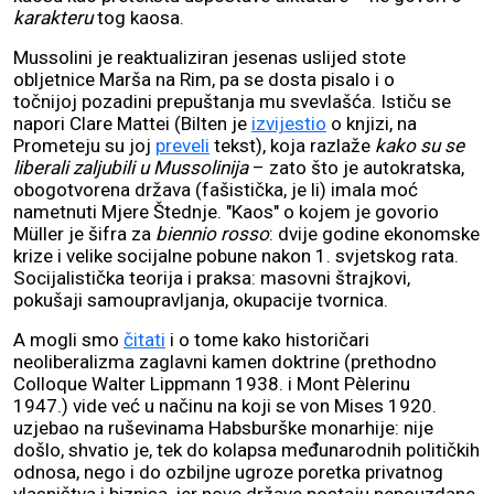
karakteru
tog kaosa.
Mussolini je reaktualiziran jesenas uslijed stote
obljetnice Marša na Rim, pa se dosta pisalo i o
točnijoj pozadini prepuštanja mu svevlašća. Ističu se
napori Clare Mattei (Bilten je
izvijestio
o knjizi, na
Prometeju su joj
preveli
tekst), koja razlaže
kako su se
liberali zaljubili u Mussolinija
– zato što je autokratska,
obogotvorena država (fašistička, je li) imala moć
nametnuti Mjere Štednje. "Kaos" o kojem je govorio
Müller je šifra za
biennio rosso
: dvije godine ekonomske
krize i velike socijalne pobune nakon 1. svjetskog rata.
Socijalistička teorija i praksa: masovni štrajkovi,
pokušaji samoupravljanja, okupacije tvornica.
A mogli smo
čitati
i o tome kako historičari
neoliberalizma zaglavni kamen doktrine (prethodno
Colloque Walter Lippmann 1938. i Mont Pèlerinu
1947.) vide već u načinu na koji se von Mises 1920.
uzjebao na ruševinama Habsburške monarhije: nije
došlo, shvatio je, tek do kolapsa međunarodnih političkih
odnosa, nego i do ozbiljne ugroze poretka privatnog