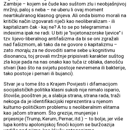
Zambije – kojem se čude kao suštom zlu i neobjašnjivoj
mržnji, paloj s neba – ne uberu li ovaj moment
neartikuliranog klasnog gnjeva. Ali onda bismo morali na
kritički način izgovarati riječi kao neoliberalizam - ili
kapitalizam čak - kaj ne? A to se po telegramima i
indexima ipak ne radi. U biti je "svjetonazorske ljevice" i
tzv. lijevo-liberalnog antifašizma da bi se oni zgražali
nad fašizmom, ali tako da ne govore o kapitalizmu –
zato
moraju
, za ne dovoditi same sebe u kognitivnu
disonancu, toj provali mržnje pripisivati karakter suštog
zla koje pada na nas onako kao tuča iz oblaka, danošću
stvari (kao što na svijetu postoje nevremena ili bakterije,
tako postoje i pernari ili bujanci).
Stvar je u tome što s Krajem Povijesti i difamacijom
socijalističkih politika klasni sukob nije nimalo ispario,
štoviše, pooštren je, a slabija strana, strana rada, traži
nekoga da je identifikacijski reprezentira u njenom
kulturno-političkom problemu s neoliberalnim elitama
kao jačom stranom. Što grezije, munjenije i
prijesnije (Trump, Kerum, Pernar, itd.) – to bolje, jer više
lupa kontru apolonijskoj finoći kojom se buržoazija