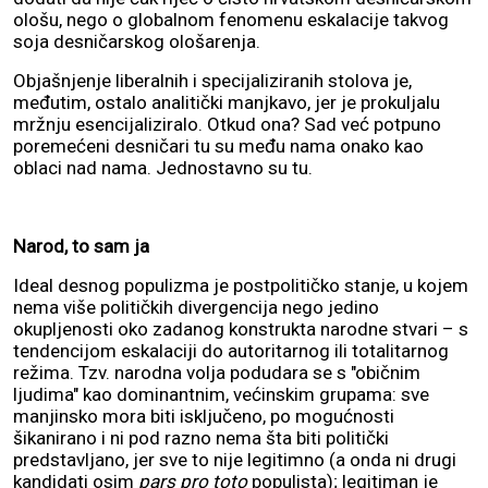
ološu, nego o globalnom fenomenu eskalacije takvog
soja desničarskog ološarenja.
Objašnjenje liberalnih i specijaliziranih stolova je,
međutim, ostalo analitički manjkavo, jer je prokuljalu
mržnju esencijaliziralo. Otkud ona? Sad već potpuno
poremećeni desničari tu su među nama onako kao
oblaci nad nama. Jednostavno su tu.
Narod, to sam ja
Ideal desnog populizma je postpolitičko stanje, u kojem
nema više političkih divergencija nego jedino
okupljenosti oko zadanog konstrukta narodne stvari – s
tendencijom eskalaciji do autoritarnog ili totalitarnog
režima. Tzv. narodna volja podudara se s "običnim
ljudima" kao dominantnim, većinskim grupama: sve
manjinsko mora biti isključeno, po mogućnosti
šikanirano i ni pod razno nema šta biti politički
predstavljano, jer sve to nije legitimno (a onda ni drugi
kandidati osim
pars pro toto
populista); legitiman je