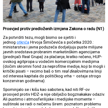
Prosvjed protiv predloženih izmjena Zakona o radu (N1)
Za potvrditi tezu, mogli bismo se sjetiti i
jednog
otkrića
Hrvoja Šimičevića s početka 2020.:
ministarstva i javna poduzeća dodjeljuju puste milijune
javnih sredstava probranim marketinškim agencijama
(prednjači Real Grupa) za plaćanje, kratko rečeno, HUP-
ovskog agitpropa u vodećim komercijalnim medijima
(dočim skromni fond za neprofitne medije, koji bi mogli i
kritički pisati – recimo baš o tim
real dealovima
na liniji
od interesa kapitala do političkog vrha – ostaje strogo
konzerviran godinama).
Spominjalo se i kišu kao sabotera, kad niti RF-ov
prosvjed protiv HDZ-a nije obilježio bogznakakav odaziv.
Ali pustimo i atmosferilijske i medijske momente –
suštinski se radi o nečemu širem: poznatom problemu