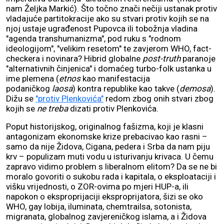
nam Željka Markić). Što točno znači nečiji ustanak protiv
vladajuće partitokracije ako su stvari protiv kojih se na
njoj ustaje ugrađenost Pupovca ili tobožnja vladina
"agenda transhumanizma", pod ruku s "rodnom
ideologijom", "velikim resetom" te zavjerom WHO, fact-
checkera i novinara? Hibrid globalne
post-truth
paranoje
"alternativnih činjenica" i domaćeg turbo-folk ustanka u
ime plemena (
etnos
kao manifestacija
podaničkog
laosa
) kontra republike kao takve (
demosa
).
Dižu se
"protiv Plenkovića"
redom zbog onih stvari zbog
kojih se
ne treba
dizati protiv Plenkovića.
Poput historijskog, originalnog fašizma, koji je klasni
antagonizam ekonomske krize prebacivao kao rasni –
samo da nije Židova, Cigana, pedera i Srba da nam piju
krv – populizam muti vodu u isturivanju krivaca. U čemu
zapravo vidimo problem s liberalnom elitom? Da se ne bi
moralo govoriti o sukobu rada i kapitala, o eksploataciji i
višku vrijednosti, o ZOR-ovima po mjeri HUP-a, ili
napokon o eksproprijaciji eksproprijatora, šizi se oko
WHO, gay lobija, iluminata, chemtrailsa, sotonista,
migranata, globalnog zavjereničkog islama, a i Židova