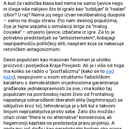
A kud će radnička klasa kad nema ne samo ljevice nego
ni ičega više nalijevo što bi igralo kao "ozbiljan" ili "realan"
izbor? U raj? Nema joj nego izvan neoliberalnog duopola
– samo na drugu stranu. Eto nam desnog populizma,
čija je tajna uspjeha u simulaciji brige za "malog
čovjeka" – umjesto ljevice, izbačene iz igre. Za to je
potrebno predstavljati se "antisistemskim", kobajagi
nepripadnošću političkoj eliti, naspram koje se nabacuje
retoričkim antagonizmom.
Desni populizam kao masovan fenomen je utoliko
proizvod i posljedica Kraja Povijesti. Ali je i više od toga:
ma koliko se radilo o "postfašizmu" (kako se to
sad
kaže
), nespojivom u svom strukturno fašističkom
karakteru s demokratskim vrijednostima garantiranja
građanske jednakopravnosti za sve, i ma koliko taj
populizam na površinskoj razini živio od frontalnog
napadanja odnarođenih liberalnih elita (legitimirajući se
isključivo kroz to), tehnokracija je u biti kul s takvom
linijom neprijateljstva protiv sebe. Zato što možda i
izlazi izvan "there is no alternative" konsenzusa, ali
hegemoniji kapitala ne predstavlja pravu prijetnju. A
onda mu još dođe i kao paradoksalni bedem oko njega,