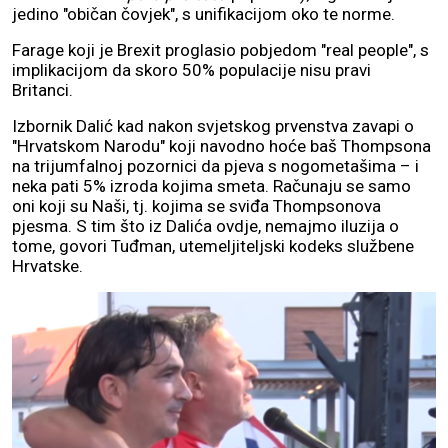
jedino "običan čovjek", s unifikacijom oko te norme.
Farage koji je Brexit proglasio pobjedom "real people", s
implikacijom da skoro 50% populacije nisu pravi
Britanci.
Izbornik Dalić kad nakon svjetskog prvenstva zavapi o
"Hrvatskom Narodu" koji navodno hoće baš Thompsona
na trijumfalnoj pozornici da pjeva s nogometašima – i
neka pati 5% izroda kojima smeta. Računaju se samo
oni koji su Naši, tj. kojima se sviđa Thompsonova
pjesma. S tim što iz Dalića ovdje, nemajmo iluzija o
tome, govori Tuđman, utemeljiteljski kodeks službene
Hrvatske.