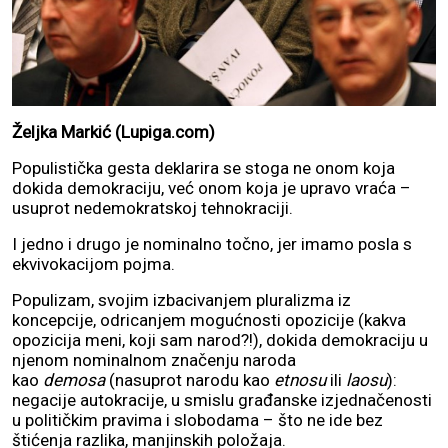
Željka Markić (Lupiga.com)
Populistička gesta deklarira se stoga ne onom koja
dokida demokraciju, već onom koja je upravo vraća –
usuprot nedemokratskoj tehnokraciji.
I jedno i drugo je nominalno točno, jer imamo posla s
ekvivokacijom pojma.
Populizam, svojim izbacivanjem pluralizma iz
koncepcije, odricanjem mogućnosti opozicije (kakva
opozicija meni, koji sam narod?!), dokida demokraciju u
njenom nominalnom značenju naroda
kao
demosa
(nasuprot narodu kao
etnosu
ili
laosu
):
negacije autokracije, u smislu građanske izjednačenosti
u političkim pravima i slobodama – što ne ide bez
štićenja razlika, manjinskih položaja.