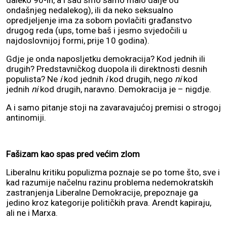
daleko 90-ih, a i sad smo samo malo dalje od
ondašnjeg nedalekog), ili da neko seksualno
opredjeljenje ima za sobom povlačiti građanstvo
drugog reda (ups, tome baš i jesmo svjedočili u
najdoslovnijoj formi, prije 10 godina).
Gdje je onda naposljetku demokracija? Kod jednih ili
drugih? Predstavničkog duopola ili direktnosti desnih
populista? Ne
i
kod jednih
i
kod drugih, nego
ni
kod
jednih
ni
kod drugih, naravno. Demokracija je – nigdje.
A i samo pitanje stoji na zavaravajućoj premisi o strogoj
antinomiji.
Fašizam kao spas pred većim zlom
Liberalnu kritiku populizma poznaje se po tome što, sve i
kad razumije načelnu razinu problema nedemokratskih
zastranjenja Liberalne Demokracije, prepoznaje ga
jedino kroz kategorije političkih prava. Arendt kapiraju,
ali ne i Marxa.