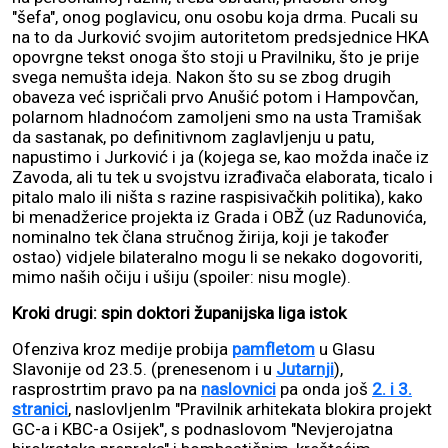
"šefa", onog poglavicu, onu osobu koja drma. Pucali su
na to da Jurković svojim autoritetom predsjednice HKA
opovrgne tekst onoga što stoji u Pravilniku, što je prije
svega nemušta ideja. Nakon što su se zbog drugih
obaveza već ispričali prvo Anušić potom i Hampovčan,
polarnom hladnoćom zamoljeni smo na usta Tramišak
da sastanak, po definitivnom zaglavljenju u patu,
napustimo i Jurković i ja (kojega se, kao možda inače iz
Zavoda, ali tu tek u svojstvu izrađivača elaborata, ticalo i
pitalo malo ili ništa s razine raspisivačkih politika), kako
bi menadžerice projekta iz Grada i OBŽ (uz Radunovića,
nominalno tek člana stručnog žirija, koji je također
ostao) vidjele bilateralno mogu li se nekako dogovoriti,
mimo naših očiju i ušiju (spoiler: nisu mogle).
Kroki drugi: spin doktori županijska liga istok
Ofenziva kroz medije probija
pamfletom
u Glasu
Slavonije od 23.5. (prenesenom i u
Jutarnji
),
rasprostrtim pravo pa na
naslovnici
pa onda još
2. i 3.
stranici
, naslovljenIm "Pravilnik arhitekata blokira projekt
GC-a i KBC-a Osijek", s podnaslovom "Nevjerojatna