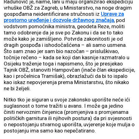
Radunović je, naime, lani u maju organizirao ekspediciju
vrhuške OBŽ za Zagreb, u Ministarstvo, na noge dragim
gospođama neidentificirane stručnosti iz
Uprave za
prostorno uređenje i dozvole državnog značaja
, pod
vodstvom pomoćnika ministra, geodeta Reze, moliti
tamo odobrenje da je sve po Zakonu i da se to tako
može kako je zamišljeno. Potvrda zakonitosti je od
dragih gospođa i ishodočašćena – ali samo usmena.
Što sam znao jer sam bio nazočan – prisluškivao,
točnije rečeno – kada se koji dan kasnije razmatralo u
Osijeku traženje toga i napismeno, što je presjekao
Tajnik OBŽ, stanoviti Hampovčan (inače član ekspedicije,
kao i pročelnica Tramišak), obrazlažući da bi to ispalo
kao iskaz nepovjerenja prema Ministarstvu, što nikako
ne bi željeli.
Nitko tko je siguran u svoje zakonsko uporište neće ići
suglasnost o tome tražiti u avans. I može ga jedino
činiti nervoznim činjenica (promjenjiva s promjenama
političkih garnitura ili njihovih postura) da pri svjesnosti
o nepostojanju stvarnog uporišta, uvjerenje koje mulja o
postojanju ima samo kao nepečatirano.