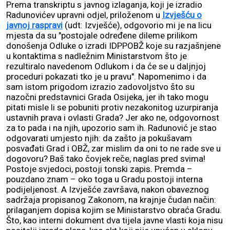
Prema transkriptu s javnog izlaganja, koji je izradio
Radunovićev upravni odjel, priloženom u
Izvješću o
javnoj raspravi
(udt: Izvješće), odgovorio mi je na licu
mjesta da su "postojale određene dileme prilikom
donošenja Odluke o izradi IDPPOBŽ koje su razjašnjene
u kontaktima s nadležnim Ministarstvom što je
rezultiralo navedenom Odlukom i da će se u daljnjoj
proceduri pokazati tko je u pravu". Napomenimo i da
sam istom prigodom izrazio zadovoljstvo što su
nazočni predstavnici Grada Osijeka, jer ih tako mogu
pitati misle li se pobuniti protiv nezakonitog uzurpiranja
ustavnih prava i ovlasti Grada? Jer ako ne, odgovornost
za to pada i na njih, upozorio sam ih. Radunović je stao
odgovarati umjesto njih: da zašto ja pokušavam
posvađati Grad i OBŽ, zar mislim da oni to ne rade sve u
dogovoru? Baš tako čovjek reče, naglas pred svima!
Postoje svjedoci, postoji tonski zapis. Premda –
pouzdano znam – oko toga u Gradu postoji interna
podijeljenost. A Izvješće završava, nakon obaveznog
sadržaja propisanog Zakonom, na krajnje čudan način:
prilaganjem dopisa kojim se Ministarstvo obraća Gradu.
Što, kao interni dokument dva tijela javne vlasti koja nisu