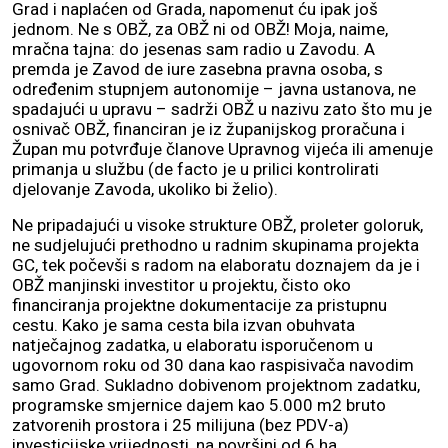
Grad i naplaćen od Grada, napomenut ću ipak još
jednom. Ne s OBŽ, za OBŽ ni od OBŽ! Moja, naime,
mračna tajna: do jesenas sam radio u Zavodu. A
premda je Zavod de iure zasebna pravna osoba, s
određenim stupnjem autonomije – javna ustanova, ne
spadajući u upravu – sadrži OBŽ u nazivu zato što mu je
osnivač OBŽ, financiran je iz županijskog proračuna i
Župan mu potvrđuje članove Upravnog vijeća ili amenuje
primanja u službu (de facto je u prilici kontrolirati
djelovanje Zavoda, ukoliko bi želio).
Ne pripadajući u visoke strukture OBŽ, proleter goloruk,
ne sudjelujući prethodno u radnim skupinama projekta
GC, tek počevši s radom na elaboratu doznajem da je i
OBŽ manjinski investitor u projektu, čisto oko
financiranja projektne dokumentacije za pristupnu
cestu. Kako je sama cesta bila izvan obuhvata
natječajnog zadatka, u elaboratu isporučenom u
ugovornom roku od 30 dana kao raspisivača navodim
samo Grad. Sukladno dobivenom projektnom zadatku,
programske smjernice dajem kao 5.000 m2 bruto
zatvorenih prostora i 25 milijuna (bez PDV-a)
investicijske vrijednosti, na površini od 6 ha.