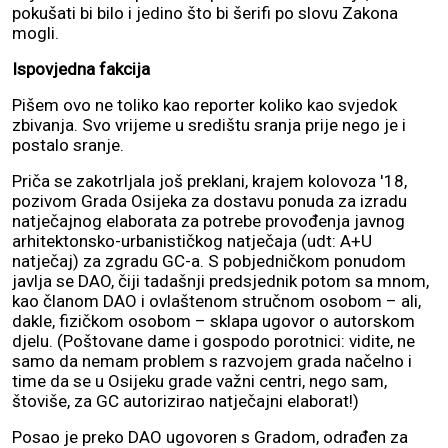
pokušati bi bilo i jedino što bi šerifi po slovu Zakona
mogli.
Ispovjedna fakcija
Pišem ovo ne toliko kao reporter koliko kao svjedok
zbivanja. Svo vrijeme u središtu sranja prije nego je i
postalo sranje.
Priča se zakotrljala još preklani, krajem kolovoza '18,
pozivom Grada Osijeka za dostavu ponuda za izradu
natječajnog elaborata za potrebe provođenja javnog
arhitektonsko-urbanističkog natječaja (udt: A+U
natječaj) za zgradu GC-a. S pobjedničkom ponudom
javlja se DAO, čiji tadašnji predsjednik potom sa mnom,
kao članom DAO i ovlaštenom stručnom osobom – ali,
dakle, fizičkom osobom – sklapa ugovor o autorskom
djelu. (Poštovane dame i gospodo porotnici: vidite, ne
samo da nemam problem s razvojem grada načelno i
time da se u Osijeku grade važni centri, nego sam,
štoviše, za GC autorizirao natječajni elaborat!)
Posao je preko DAO ugovoren s Gradom, odrađen za