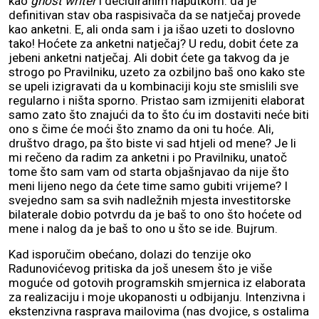
kao
ghost writer
i decidiranim naputkom: da je
definitivan stav oba raspisivača da se natječaj provede
kao anketni. E, ali onda sam i ja išao uzeti to doslovno
tako! Hoćete za anketni natječaj? U redu, dobit ćete za
jebeni anketni natječaj. Ali dobit ćete ga takvog da je
strogo po Pravilniku, uzeto za ozbiljno baš ono kako ste
se upeli izigravati da u kombinaciji koju ste smislili sve
regularno i ništa sporno. Pristao sam izmijeniti elaborat
samo zato što znajući da to što ću im dostaviti neće biti
ono s čime će moći što znamo da oni tu hoće. Ali,
društvo drago, pa što biste vi sad htjeli od mene? Je li
mi rečeno da radim za anketni i po Pravilniku, unatoč
tome što sam vam od starta objašnjavao da nije što
meni lijeno nego da ćete time samo gubiti vrijeme? I
svejedno sam sa svih nadležnih mjesta investitorske
bilaterale dobio potvrdu da je baš to ono što hoćete od
mene i nalog da je baš to ono u što se ide. Bujrum.
Kad isporučim obećano, dolazi do tenzije oko
Radunovićevog pritiska da još unesem što je više
moguće od gotovih programskih smjernica iz elaborata
za realizaciju i moje ukopanosti u odbijanju. Intenzivna i
ekstenzivna rasprava mailovima (nas dvojice, s ostalima