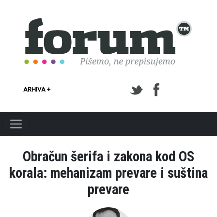
Skoči na glavni sadržaj
ARHIVA +
Obračun šerifa i zakona kod OS
korala: mehanizam prevare i suština
prevare