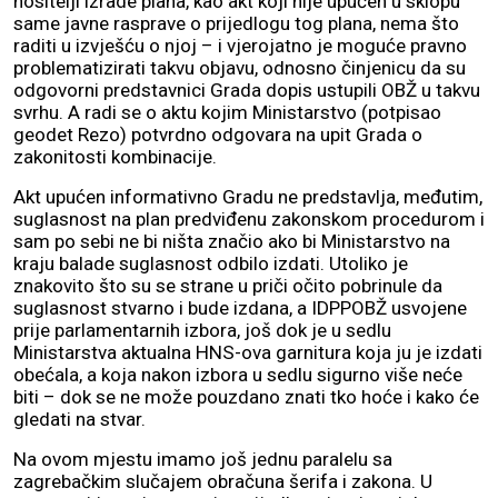
nositelji izrade plana, kao akt koji nije upućen u sklopu
same javne rasprave o prijedlogu tog plana, nema što
raditi u izvješću o njoj – i vjerojatno je moguće pravno
problematizirati takvu objavu, odnosno činjenicu da su
odgovorni predstavnici Grada dopis ustupili OBŽ u takvu
svrhu. A radi se o aktu kojim Ministarstvo (potpisao
geodet Rezo) potvrdno odgovara na upit Grada o
zakonitosti kombinacije.
Akt upućen informativno Gradu ne predstavlja, međutim,
suglasnost na plan predviđenu zakonskom procedurom i
sam po sebi ne bi ništa značio ako bi Ministarstvo na
kraju balade suglasnost odbilo izdati. Utoliko je
znakovito što su se strane u priči očito pobrinule da
suglasnost stvarno i bude izdana, a IDPPOBŽ usvojene
prije parlamentarnih izbora, još dok je u sedlu
Ministarstva aktualna HNS-ova garnitura koja ju je izdati
obećala, a koja nakon izbora u sedlu sigurno više neće
biti – dok se ne može pouzdano znati tko hoće i kako će
gledati na stvar.
Na ovom mjestu imamo još jednu paralelu sa
zagrebačkim slučajem obračuna šerifa i zakona. U