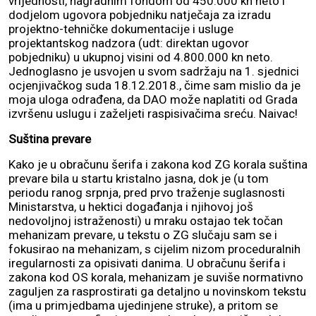
vrijednosti, nagradnim fondom od 450.000 kn neto i
dodjelom ugovora pobjedniku natječaja za izradu
projektno-tehničke dokumentacije i usluge
projektantskog nadzora (udt: direktan ugovor
pobjedniku) u ukupnoj visini od 4.800.000 kn neto.
Jednoglasno je usvojen u svom sadržaju na 1. sjednici
ocjenjivačkog suda 18.12.2018., čime sam mislio da je
moja uloga odrađena, da DAO može naplatiti od Grada
izvršenu uslugu i zaželjeti raspisivačima sreću. Naivac!
Suština prevare
Kako je u obračunu šerifa i zakona kod ZG korala suština
prevare bila u startu kristalno jasna, dok je (u tom
periodu ranog srpnja, pred prvo traženje suglasnosti
Ministarstva, u hektici događanja i njihovoj još
nedovoljnoj istraženosti) u mraku ostajao tek točan
mehanizam prevare, u tekstu o ZG slučaju sam se i
fokusirao na mehanizam, s cijelim nizom proceduralnih
iregularnosti za opisivati danima. U obračunu šerifa i
zakona kod OS korala, mehanizam je suviše normativno
zaguljen za rasprostirati ga detaljno u novinskom tekstu
(ima u primjedbama ujedinjene struke), a pritom se