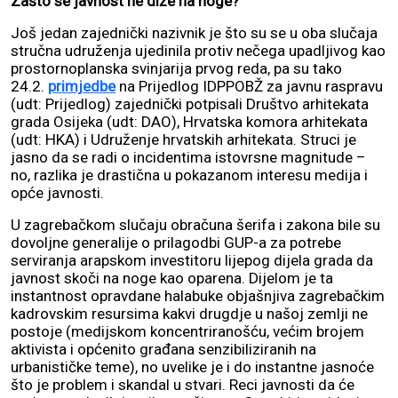
Zašto se javnost ne diže na noge?
Još jedan zajednički nazivnik je što su se u oba slučaja
stručna udruženja ujedinila protiv nečega upadljivog kao
prostornoplanska svinjarija prvog reda, pa su tako
24.2.
primjedbe
na Prijedlog IDPPOBŽ za javnu raspravu
(udt: Prijedlog) zajednički potpisali Društvo arhitekata
grada Osijeka (udt: DAO), Hrvatska komora arhitekata
(udt: HKA) i Udruženje hrvatskih arhitekata. Struci je
jasno da se radi o incidentima istovrsne magnitude –
no, razlika je drastična u pokazanom interesu medija i
opće javnosti.
U zagrebačkom slučaju obračuna šerifa i zakona bile su
dovoljne generalije o prilagodbi GUP-a za potrebe
serviranja arapskom investitoru lijepog dijela grada da
javnost skoči na noge kao oparena. Dijelom je ta
instantnost opravdane halabuke objašnjiva zagrebačkim
kadrovskim resursima kakvi drugdje u našoj zemlji ne
postoje (medijskom koncentriranošću, većim brojem
aktivista i općenito građana senzibiliziranih na
urbanističke teme), no uvelike je i do instantne jasnoće
što je problem i skandal u stvari. Reci javnosti da će