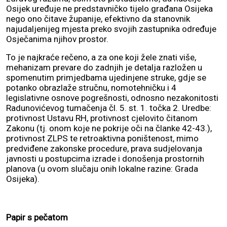
Osijek uređuje ne predstavničko tijelo građana Osijeka
nego ono čitave županije, efektivno da stanovnik
najudaljenijeg mjesta preko svojih zastupnika određuje
Osječanima njihov prostor.
To je najkraće rečeno, a za one koji žele znati više,
mehanizam prevare do zadnjih je detalja razložen u
spomenutim primjedbama ujedinjene struke, gdje se
potanko obrazlaže stručnu, nomotehničku i 4
legislativne osnove pogrešnosti, odnosno nezakonitosti
Radunovićevog tumačenja čl. 5. st. 1. točka 2. Uredbe:
protivnost Ustavu RH, protivnost cjelovito čitanom
Zakonu (tj. onom koje ne pokrije oči na članke 42-43.),
protivnost ZLPS te retroaktivna poništenost, mimo
predviđene zakonske procedure, prava sudjelovanja
javnosti u postupcima izrade i donošenja prostornih
planova (u ovom slučaju onih lokalne razine: Grada
Osijeka).
Papir s pečatom