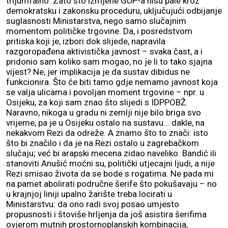
trijumfalno. Zato što izmjene GUP-a nisu pale kroz
demokratsku i zakonsku proceduru, uključujući odbijanje
suglasnosti Ministarstva, nego samo slučajnim
momentom političke trgovine. Da, i posredstvom
pritiska koji je, izbori dok slijede, napravila
razgoropađena aktivistička javnost – svaka čast, a i
pridonio sam koliko sam mogao, no je li to tako sjajna
vijest? Ne, jer implikacija je da sustav dibidus ne
funkcionira. Što će biti tamo gdje nemamo javnost koja
se valja ulicama i povoljan moment trgovine – npr. u
Osijeku, za koji sam znao što slijedi s IDPPOBŽ.
Naravno, nikoga u gradu ni zemlji nije bilo briga svo
vrijeme, pa je u Osijeku ostalo na sustavu... dakle, na
nekakvom Rezi da odreže. A znamo što to znači: isto
što bi značilo i da je na Rezi ostalo u zagrebačkom
slučaju; već bi arapski mecena zidao naveliko. Bandić ili
stanoviti Anušić moćni su, politički utjecajni ljudi, a nije
Rezi smisao života da se bode s rogatima. Ne pada mi
na pamet abolirati područne šerife što pokušavaju – no
u krajnjoj liniji upalno žarište treba locirati u
Ministarstvu: da ono radi svoj posao umjesto
propusnosti i štoviše hrljenja da još asistira šerifima
ovjerom mutnih prostornoplanskih kombinacija,