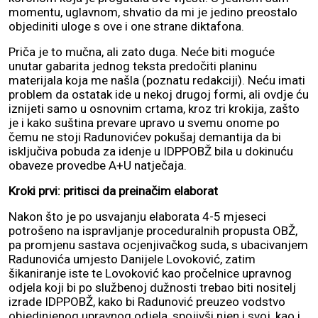
momentu, uglavnom, shvatio da mi je jedino preostalo
objediniti uloge s ove i one strane diktafona.
Priča je to mučna, ali zato duga. Neće biti moguće
unutar gabarita jednog teksta predočiti planinu
materijala koja me našla (poznatu redakciji). Neću imati
problem da ostatak ide u nekoj drugoj formi, ali ovdje ću
iznijeti samo u osnovnim crtama, kroz tri krokija, zašto
je i kako suština prevare upravo u svemu onome po
čemu ne stoji Radunovićev pokušaj demantija da bi
isključiva pobuda za idenje u IDPPOBŽ bila u dokinuću
obaveze provedbe A+U natječaja.
Kroki prvi: pritisci da preinačim elaborat
Nakon što je po usvajanju elaborata 4-5 mjeseci
potrošeno na ispravljanje proceduralnih propusta OBŽ,
pa promjenu sastava ocjenjivačkog suda, s ubacivanjem
Radunovića umjesto Danijele Lovoković, zatim
šikaniranje iste te Lovoković kao pročelnice upravnog
odjela koji bi po službenoj dužnosti trebao biti nositelj
izrade IDPPOBŽ, kako bi Radunović preuzeo vodstvo
objedinjenog upravnog odjela, spojivši njen i svoj, kao i