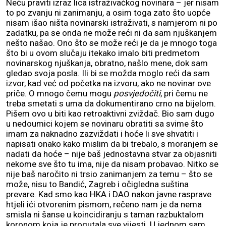
Neću praviti izraz lica istraživačkog novinara – jer nisam
to po zvanju ni zanimanju, a osim toga zato što uopće
nisam išao ništa novinarski istraživati, s namjerom ni po
zadatku, pa se onda ne može reći ni da sam njuškanjem
nešto našao. Ono što se može reći je da je mnogo toga
što bi u ovom slučaju itekako imalo biti predmetom
novinarskog njuškanja, obratno, našlo mene, dok sam
gledao svoja posla. Ili bi se možda moglo reći da sam
izvor, kad već od početka na izvoru, ako ne novinar ove
priče. O mnogo čemu mogu
posvjedočiti
, pri čemu ne
treba smetati s uma da dokumentirano crno na bijelom.
Pišem ovo u biti kao retroaktivni zviždač. Bio sam dugo
u nedoumici kojem se novinaru obratiti sa svime što
imam za naknadno zazviždati i hoće li sve shvatiti i
napisati onako kako mislim da bi trebalo, s moranjem se
nadati da hoće – nije baš jednostavna stvar za objasniti
nekome sve što tu ima, nije da nisam probavao. Nitko se
nije baš naročito ni trsio zanimanjem za temu – što se
može, nisu to Bandić, Zagreb i očigledna suština
prevare. Kad smo kao HKA i DAO nakon javne rasprave
htjeli ići otvorenim pismom, rečeno nam je da nema
smisla ni šanse u koincidiranju s taman razbuktalom
koronom koja je progutala sve vijesti. U jednom sam