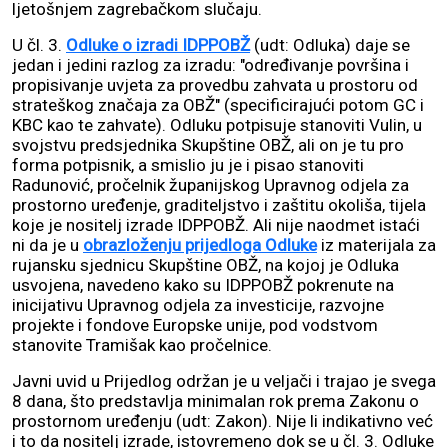
ljetošnjem zagrebačkom slučaju.
U čl. 3.
Odluke o izradi IDPPOBŽ
(udt: Odluka) daje se
jedan i jedini razlog za izradu: "određivanje površina i
propisivanje uvjeta za provedbu zahvata u prostoru od
strateškog značaja za OBŽ" (specificirajući potom GC i
KBC kao te zahvate). Odluku potpisuje stanoviti Vulin, u
svojstvu predsjednika Skupštine OBŽ, ali on je tu pro
forma potpisnik, a smislio ju je i pisao stanoviti
Radunović, pročelnik županijskog Upravnog odjela za
prostorno uređenje, graditeljstvo i zaštitu okoliša, tijela
koje je nositelj izrade IDPPOBŽ. Ali nije naodmet istaći
ni da je u
obrazloženju prijedloga Odluke
iz materijala za
rujansku sjednicu Skupštine OBŽ, na kojoj je Odluka
usvojena, navedeno kako su IDPPOBŽ pokrenute na
inicijativu Upravnog odjela za investicije, razvojne
projekte i fondove Europske unije, pod vodstvom
stanovite Tramišak kao pročelnice.
Javni uvid u Prijedlog održan je u veljači i trajao je svega
8 dana, što predstavlja minimalan rok prema Zakonu o
prostornom uređenju (udt: Zakon). Nije li indikativno već
i to da nositelj izrade, istovremeno dok se u čl. 3. Odluke