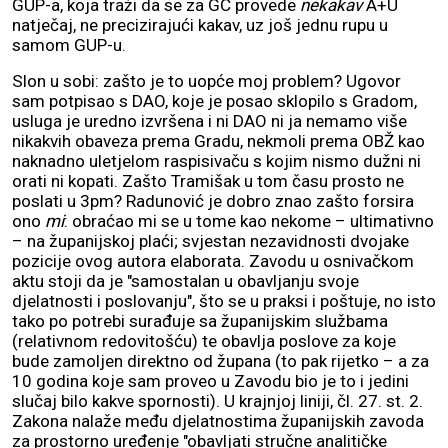
GUP-a, koja traži da se za GC provede
nekakav
A+U
natječaj, ne precizirajući kakav, uz još jednu rupu u
samom GUP-u.
Slon u sobi: zašto je to uopće moj problem? Ugovor
sam potpisao s DAO, koje je posao sklopilo s Gradom,
usluga je uredno izvršena i ni DAO ni ja nemamo više
nikakvih obaveza prema Gradu, nekmoli prema OBŽ kao
naknadno uletjelom raspisivaču s kojim nismo dužni ni
orati ni kopati. Zašto Tramišak u tom času prosto ne
poslati u 3pm? Radunović je dobro znao zašto forsira
ono
mi
: obraćao mi se u tome kao nekome – ultimativno
– na županijskoj plaći; svjestan nezavidnosti dvojake
pozicije ovog autora elaborata. Zavodu u osnivačkom
aktu stoji da je "samostalan u obavljanju svoje
djelatnosti i poslovanju", što se u praksi i poštuje, no isto
tako po potrebi surađuje sa županijskim službama
(relativnom redovitošću) te obavlja poslove za koje
bude zamoljen direktno od župana (to pak rijetko – a za
10 godina koje sam proveo u Zavodu bio je to i jedini
slučaj bilo kakve spornosti). U krajnjoj liniji, čl. 27. st. 2.
Zakona nalaže među djelatnostima županijskih zavoda
za prostorno uređenje "obavljati stručne analitičke