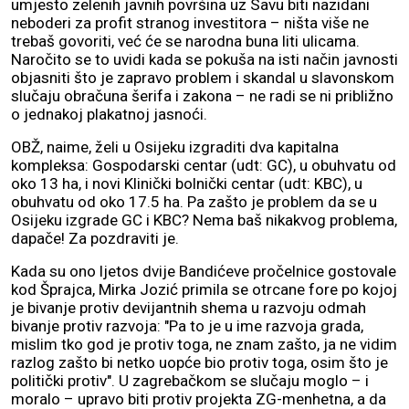
umjesto zelenih javnih površina uz Savu biti nazidani
neboderi za profit stranog investitora – ništa više ne
trebaš govoriti, već će se narodna buna liti ulicama.
Naročito se to uvidi kada se pokuša na isti način javnosti
objasniti što je zapravo problem i skandal u slavonskom
slučaju obračuna šerifa i zakona – ne radi se ni približno
o jednakoj plakatnoj jasnoći.
OBŽ, naime, želi u Osijeku izgraditi dva kapitalna
kompleksa: Gospodarski centar (udt: GC), u obuhvatu od
oko 13 ha, i novi Klinički bolnički centar (udt: KBC), u
obuhvatu od oko 17.5 ha. Pa zašto je problem da se u
Osijeku izgrade GC i KBC? Nema baš nikakvog problema,
dapače! Za pozdraviti je.
Kada su ono ljetos dvije Bandićeve pročelnice gostovale
kod Šprajca, Mirka Jozić primila se otrcane fore po kojoj
je bivanje protiv devijantnih shema u razvoju odmah
bivanje protiv razvoja: "Pa to je u ime razvoja grada,
mislim tko god je protiv toga, ne znam zašto, ja ne vidim
razlog zašto bi netko uopće bio protiv toga, osim što je
politički protiv". U zagrebačkom se slučaju moglo – i
moralo – upravo biti protiv projekta ZG-menhetna, a da