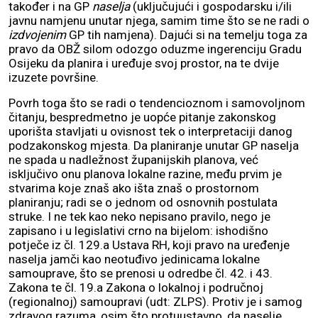
također i na GP
naselja
(uključujući i gospodarsku i/ili
javnu namjenu unutar njega, samim time što se ne radi o
izdvojenim
GP tih namjena). Dajući si na temelju toga za
pravo da OBŽ silom odozgo oduzme ingerenciju Gradu
Osijeku da planira i uređuje svoj prostor, na te dvije
izuzete površine.
Povrh toga što se radi o tendencioznom i samovoljnom
čitanju, bespredmetno je uopće pitanje zakonskog
uporišta stavljati u ovisnost tek o interpretaciji danog
podzakonskog mjesta. Da planiranje unutar GP naselja
ne spada u nadležnost županijskih planova, već
isključivo onu planova lokalne razine, među prvim je
stvarima koje znaš ako išta znaš o prostornom
planiranju; radi se o jednom od osnovnih postulata
struke. I ne tek kao neko nepisano pravilo, nego je
zapisano i u legislativi crno na bijelom: ishodišno
potječe iz čl. 129.a Ustava RH, koji pravo na uređenje
naselja jamči kao neotuđivo jedinicama lokalne
samouprave, što se prenosi u odredbe čl. 42. i 43.
Zakona te čl. 19.a Zakona o lokalnoj i područnoj
(regionalnoj) samoupravi (udt: ZLPS). Protiv je i samog
zdravog razuma, osim što protuustavno, da naselje