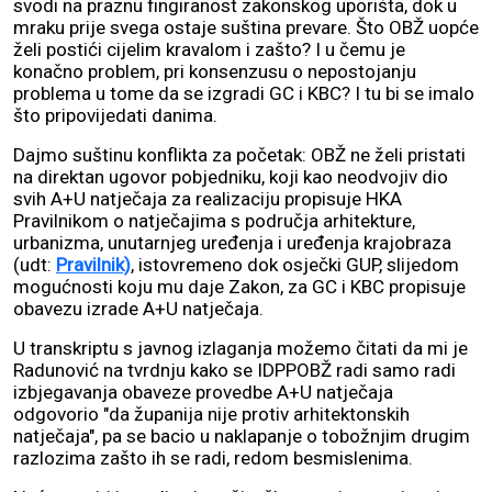
svodi na praznu fingiranost zakonskog uporišta, dok u
mraku prije svega ostaje suština prevare. Što OBŽ uopće
želi postići cijelim kravalom i zašto? I u čemu je
konačno problem, pri konsenzusu o nepostojanju
problema u tome da se izgradi GC i KBC? I tu bi se imalo
što pripovijedati danima.
Dajmo suštinu konflikta za početak: OBŽ ne želi pristati
na direktan ugovor pobjedniku, koji kao neodvojiv dio
svih A+U natječaja za realizaciju propisuje HKA
Pravilnikom o natječajima s područja arhitekture,
urbanizma, unutarnjeg uređenja i uređenja krajobraza
(udt:
Pravilnik)
, istovremeno dok osječki GUP, slijedom
mogućnosti koju mu daje Zakon, za GC i KBC propisuje
obavezu izrade A+U natječaja.
U transkriptu s javnog izlaganja možemo čitati da mi je
Radunović na tvrdnju kako se IDPPOBŽ radi samo radi
izbjegavanja obaveze provedbe A+U natječaja
odgovorio "da županija nije protiv arhitektonskih
natječaja", pa se bacio u naklapanje o tobožnjim drugim
razlozima zašto ih se radi, redom besmislenima.