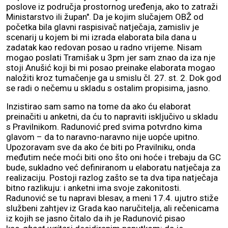
poslove iz područja prostornog uređenja, ako to zatraži
Ministarstvo ili župan". Da je kojim slučajem OBŽ od
početka bila glavni raspisivač natječaja, zamisliv je
scenarij u kojem bi mi izrada elaborata bila dana u
zadatak kao redovan posao u radno vrijeme. Nisam
mogao poslati Tramišak u 3pm jer sam znao da iza nje
stoji Anušić koji bi mi posao preinake elaborata mogao
naložiti kroz tumačenje ga u smislu čl. 27. st. 2. Dok god
se radi o nečemu u skladu s ostalim propisima, jasno.
Inzistirao sam samo na tome da ako ću elaborat
preinačiti u anketni, da ću to napraviti isključivo u skladu
s Pravilnikom. Radunović pred svima potvrdno kima
glavom – da to naravno-naravno nije uopće upitno.
Upozoravam sve da ako će biti po Pravilniku, onda
međutim neće moći biti ono što oni hoće i trebaju da GC
bude, sukladno već definiranom u elaboratu natječaja za
realizaciju. Postoji razlog zašto se ta dva tipa natječaja
bitno razlikuju: i anketni ima svoje zakonitosti.
Radunović se tu napravi blesav, a meni 17.4. ujutro stiže
službeni zahtjev iz Grada kao naručitelja, ali rečenicama
iz kojih se jasno čitalo da ih je Radunović pisao