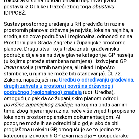
fokusiravši se na fundamentalnu neprihvatljivost
postavki iz Odluke i tražeći zbog toga
obustavu
IDPPOBŽ.
Sustav prostornog uređenja u RH predviđa tri razine
prostornih planova: državna je najviša, lokalna najniža, a
srednja se zove područna ili regionalna, odnoseći se na
Prostorni plan Grada Zagreba i županijske prostorne
planove. Druga stvar koju treba znati: građevinska
područja dijele se na dvije glavne kategorije: GP naselja
(u kojima preteže stambena namjena) i izdvojena GP
izvan
naselja (raznih namjena, ali nikad i nipošto
stambene, u njima ne može biti stanovanja). Čl. 72.
Zakona, napućujući i na
Uredbu o određivanju građevina,
drugih zahvata u prostoru i površina državnog i
područnog (regionalnog) značaja
(udt: Uredba),
omogućuje pak da se županijskim planom odredi
površine županijskog značaja
, na kojima onda samim
time, zbog hijerarhije razina, neće više vrijediti propisano
lokalnom prostornoplanskom dokumentacijom. Ali
pozor, ne može ih se odrediti bilo gdje: ako će biti
proglašena u okviru GP, omogućuje se to jedino za
kategoriju izdvojenih GP izvan naselja – gospodarske