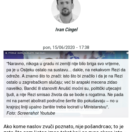
Ivan Cingel
pon, 15/06/2020 - 17:38
"Naravno, nikoga u gradu ni zemlji nije bilo briga svo vrijeme,
pa je u Osijeku ostalo na sustavu... dakle, na nekakvom Rezi da
odreže. A znamo što to znači: isto što bi značilo i da je na Rezi
ostalo u zagrebačkom slučaju; već bi arapski mecena zidao
naveliko. Bandić ili stanoviti Anušić moćni su, politički utjecajni
ljudi, a nije Rezi smisao života da se bode s rogatima. Ne pada
mi na pamet abolirati područne šerife što pokušavaju – no u
krajnjoj liniji upalno žarište treba locirati u Ministarstvu".
Foto: Screenshot Youtube
Ako kome naslov zvuči poznato, nije pošandrcao; to je