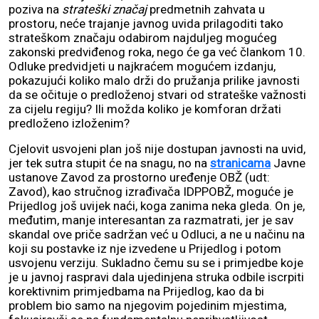
poziva na
strateški značaj
predmetnih zahvata u
prostoru, neće trajanje javnog uvida prilagoditi tako
strateškom značaju odabirom najduljeg mogućeg
zakonski predviđenog roka, nego će ga već člankom 10.
Odluke predvidjeti u najkraćem mogućem izdanju,
pokazujući koliko malo drži do pružanja prilike javnosti
da se očituje o predloženoj stvari od strateške važnosti
za cijelu regiju? Ili možda koliko je komforan držati
predloženo izloženim?
Cjelovit usvojeni plan još nije dostupan javnosti na uvid,
jer tek sutra stupit će na snagu, no na
stranicama
Javne
ustanove Zavod za prostorno uređenje OBŽ (udt:
Zavod), kao stručnog izrađivača IDPPOBŽ, moguće je
Prijedlog još uvijek naći, koga zanima neka gleda. On je,
međutim, manje interesantan za razmatrati, jer je sav
skandal ove priče sadržan već u Odluci, a ne u načinu na
koji su postavke iz nje izvedene u Prijedlog i potom
usvojenu verziju. Sukladno čemu su se i primjedbe koje
je u javnoj raspravi dala ujedinjena struka odbile iscrpiti
korektivnim primjedbama na Prijedlog, kao da bi
problem bio samo na njegovim pojedinim mjestima,