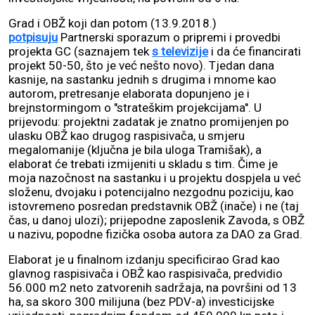
Grad i OBŽ koji dan potom (13.9.2018.)
potpisuju
Partnerski sporazum o pripremi i provedbi
projekta GC (saznajem tek
s televizije
i da će financirati
projekt 50-50, što je već nešto novo). Tjedan dana
kasnije, na sastanku jednih s drugima i mnome kao
autorom, pretresanje elaborata dopunjeno je i
brejnstormingom o "strateškim projekcijama". U
prijevodu: projektni zadatak je znatno promijenjen po
ulasku OBŽ kao drugog raspisivača, u smjeru
megalomanije (ključna je bila uloga Tramišak), a
elaborat će trebati izmijeniti u skladu s tim. Čime je
moja nazočnost na sastanku i u projektu dospjela u već
složenu, dvojaku i potencijalno nezgodnu poziciju, kao
istovremeno posredan predstavnik OBŽ (inače) i ne (taj
čas, u danoj ulozi); prijepodne zaposlenik Zavoda, s OBŽ
u nazivu, popodne fizička osoba autora za DAO za Grad.
Elaborat je u finalnom izdanju specificirao Grad kao
glavnog raspisivača i OBŽ kao raspisivača, predvidio
56.000 m2 neto zatvorenih sadržaja, na površini od 13
ha, sa skoro 300 milijuna (bez PDV-a) investicijske