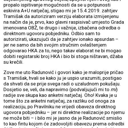
propalo ispitivanje mogućnosti da se u potpunosti
eskivira A+U natječaj, stigao mi je 15.4.2019. zahtjev
Tramišak da autoriziram verziju elaborata izmijenjenu
na način da je, prvo, kao glavni raspisivač umjesto Grada
imenovana OBŽ, te drugo i važnije, izbačena odredba o
direktnom ugovoru pobjedniku. Odbio sam to
autorizirati, ukazujući da je zahtjev ionako apsurdan –
jer ne samo da bih svojim stručnim ovlaštenjem
odgovarao HKA za to, nego takav elaborat ne bi mogao
dobiti registarski broj HKA i bio bi stoga ništavan, džaba
su krečili.
Zove me uto Radunović i govori kako je maloprije pričao
s Tramišak, hvali se kako ju je uspio urazumiti, postigao
da shvati da se prije svega radi o uzaludnom pokušaju.
Dosjetio se, veli, da napravimo (podvaljujući mi to
mi
)
radije sve skupa kao anketni natječaj. Oho! Kvaka je u
tome što za anketni natječaj, za razliku od onoga za
realizaciju, po Pravilniku ne vrijedi obaveza direktnog
ugovora pobjedniku – jer ni direktne realizacije po njemu
ne može biti – i bilo mi je jasno da je Radunović smislio
to kao fintu kojom će zadovoljiti obavezu prema odredbi