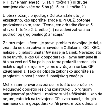
i/ili javne namjene (čl. 5. st. 1. točka 1.) ili druge
namjene ako veće od 5 ha (čl. 5. st. 1. točka 2.).
U obrazloženju prijedloga Odluke istaknuto je
eksplicitno, kao uporište izrade IDPPOBŽ, potonje
podzakonsko mjesto: "Temeljem odredbe članka 5.
stavka 1. točke 2. Uredbe (...) navedeni zahvati su
područnog (regionalnog) značaja."
Za razumjeti u čemu je pravni problem dovoljno je dalje
znati da se oba zahvata navedena Odlukom, i GC i KBC,
nalaze u cijelosti unutar GP naselja Osijek. Nevažno što
ih se utvrđuje kao GP gospodarske i javne namjene ili
što su veći od 5 ha pa bi po tome prolazili taman i da
nekih drugih namjena – jer ne utvrđuje ih se kao GP
izvan
naselja. Tako da otpada zakonsko uporište za
proglasiti ih površinama županijskog značaja.
Mehanizam prevare svodi se na to što se pročelnik
Radunović dosjetio jezičnu konstrukciju o "drugim
namjenama" pročitati – malkoc suviše fiškalski – kao da
se, umjesto tek na izdvojena GP izvan naselja drugih
namjena osim gospodarske i/ili javne, može odnositi