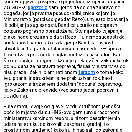
ponovnoj javnoj raspravi o prijedlogu izmjena i dopuna
ZG GUP-a,
upozorio
sam ljetos da se ona zapravo ne
događa, jer je prvotna pseudo-odbijenica kojom je
Ministarstvo (potpisao geodet Rezo), umjesto izdavanja
ili odbijanja suglasnosti, Bandića uputilo na popravni –
potpuno pogrešno obrazložena. Što nije bilo cijepanje
dlake, nego proziranje da si Rezo – u nemogućnosti da
suglasnost samo tako izda, jer je Bandića javnost
uhvatila in flagranti u falsificiranju procedure – upravo
time otvara prozor da suglasnost izda naknadno. Kao
što se poslije i odigralo: kada je prekoračen zakonski rok
od 90 dana za napraviti popravni, fiškali Ministarstva se
nisu prezali čak ni blamirati onom
farsom
o tome kako
je u pitanju instruktivan, a ne prekluzivan rok, kao i
igrokazom s traženjem dodatnih "dopuna" popravnog,
kakve Zakon ne predviđa (već samo jedan popravni i
doviđenja).
Riba smrdi i ovdje od glave. Među stručnom javnošću
opće je mjesto da su HNS-ove garniture u resornom
ministarstvu karcinom resora, s nizom besprimjernih
udara na struku, od krovnih zakona (o gradnji i o
prostornom uređenju) kako su ih napisali, do zakona o