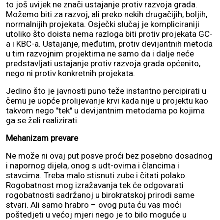
to još uvijek ne znači ustajanje protiv razvoja grada.
Možemo biti za razvoj, ali preko nekih drugačijih, boljih,
normalnijih projekata. Osječki slučaj je kompliciraniji
utoliko što doista nema razloga biti protiv projekata GC-
a i KBC-a. Ustajanje, međutim, protiv devijantnih metoda
u tim razvojnim projektima ne samo da i dalje neće
predstavljati ustajanje protiv razvoja grada općenito,
nego ni protiv konkretnih projekata.
Jedino što je javnosti puno teže instantno percipirati u
čemu je uopće prolijevanje krvi kada nije u projektu kao
takvom nego "tek" u devijantnim metodama po kojima
ga se želi realizirati.
Mehanizam prevare
Ne može ni ovaj put posve proći bez posebno dosadnog
i napornog dijela, onog s udt-ovima i člancima i
stavcima. Treba malo stisnuti zube i čitati polako.
Rogobatnost mog izražavanja tek će odgovarati
rogobatnosti sadržanoj u birokratskoj prirodi same
stvari. Ali samo hrabro – ovog puta ću vas moći
poštedjeti u većoj mjeri nego je to bilo moguće u