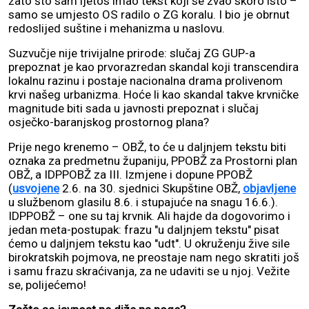
zato što sam ljetos imao tekst koji se zvao skoro isto –
samo se umjesto OS radilo o ZG koralu. I bio je obrnut
redoslijed suštine i mehanizma u naslovu.
Suzvučje nije trivijalne prirode: slučaj ZG GUP-a
prepoznat je kao prvorazredan skandal koji transcendira
lokalnu razinu i postaje nacionalna drama prolivenom
krvi našeg urbanizma. Hoće li kao skandal takve krvničke
magnitude biti sada u javnosti prepoznat i slučaj
osječko-baranjskog prostornog plana?
Prije nego krenemo – OBŽ, to će u daljnjem tekstu biti
oznaka za predmetnu županiju, PPOBŽ za Prostorni plan
OBŽ, a IDPPOBŽ za III. Izmjene i dopune PPOBŽ
(
usvojene
2.6. na 30. sjednici Skupštine OBŽ,
objavljene
u službenom glasilu 8.6. i stupajuće na snagu 16.6.).
IDPPOBŽ – one su taj krvnik. Ali hajde da dogovorimo i
jedan meta-postupak: frazu "u daljnjem tekstu" pisat
ćemo u daljnjem tekstu kao "udt". U okruženju žive sile
birokratskih pojmova, ne preostaje nam nego skratiti još
i samu frazu skraćivanja, za ne udaviti se u njoj. Vežite
se, polijećemo!