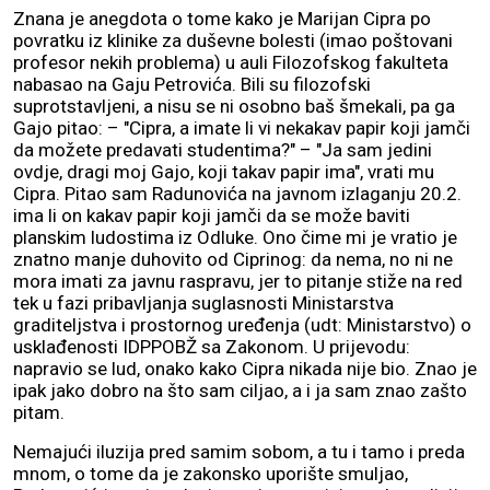
Znana je anegdota o tome kako je Marijan Cipra po
povratku iz klinike za duševne bolesti (imao poštovani
profesor nekih problema) u auli Filozofskog fakulteta
nabasao na Gaju Petrovića. Bili su filozofski
suprotstavljeni, a nisu se ni osobno baš šmekali, pa ga
Gajo pitao: – "Cipra, a imate li vi nekakav papir koji jamči
da možete predavati studentima?" – "Ja sam jedini
ovdje, dragi moj Gajo, koji takav papir ima", vrati mu
Cipra. Pitao sam Radunovića na javnom izlaganju 20.2.
ima li on kakav papir koji jamči da se može baviti
planskim ludostima iz Odluke. Ono čime mi je vratio je
znatno manje duhovito od Ciprinog: da nema, no ni ne
mora imati za javnu raspravu, jer to pitanje stiže na red
tek u fazi pribavljanja suglasnosti Ministarstva
graditeljstva i prostornog uređenja (udt: Ministarstvo) o
usklađenosti IDPPOBŽ sa Zakonom. U prijevodu:
napravio se lud, onako kako Cipra nikada nije bio. Znao je
ipak jako dobro na što sam ciljao, a i ja sam znao zašto
pitam.
Nemajući iluzija pred samim sobom, a tu i tamo i preda
mnom, o tome da je zakonsko uporište smuljao,