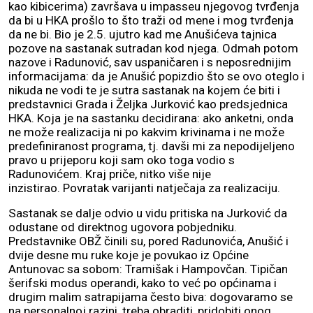
kao kibicerima) završava u impasseu njegovog tvrđenja
da bi u HKA prošlo to što traži od mene i mog tvrđenja
da ne bi. Bio je 2.5. ujutro kad me Anušićeva tajnica
pozove na sastanak sutradan kod njega. Odmah potom
nazove i Radunović, sav uspaničaren i s neposrednijim
informacijama: da je Anušić popizdio što se ovo oteglo i
nikuda ne vodi te je sutra sastanak na kojem će biti i
predstavnici Grada i Željka Jurković kao predsjednica
HKA. Koja je na sastanku decidirana: ako anketni, onda
ne može realizacija ni po kakvim krivinama i ne može
predefiniranost programa, tj. davši mi za nepodijeljeno
pravo u prijeporu koji sam oko toga vodio s
Radunovićem. Kraj priče, nitko više nije
inzistirao. Povratak varijanti natječaja za realizaciju.
Sastanak se dalje odvio u vidu pritiska na Jurković da
odustane od direktnog ugovora pobjedniku.
Predstavnike OBŽ činili su, pored Radunovića, Anušić i
dvije desne mu ruke koje je povukao iz Općine
Antunovac sa sobom: Tramišak i Hampovčan. Tipičan
šerifski modus operandi, kako to već po općinama i
drugim malim satrapijama često biva: dogovaramo se
na personalnoj razini, treba obraditi, pridobiti onog