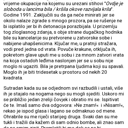
vrijeme okupacije na kojemu su urezani stihovi "
Ovdje je
sloboda u lancima bila / kršila okove razvijala krila
”.
Godine 1991. Zaključili su da ga neće minirati jer se
okolo nalaze zgrade s mnogo prozora, pa se rušenje ne
bi isplatilo jer bi ih detonacija porazbijala. U prizemlju
tog zloglasnog zdanja, s obje strane dugačkog hodnika
bile su kancelarije su pretvorene u zatvorske sobe i
nabijene uhapšenicima. Ključar me, u pratnji stražara,
vodi pred jedna od vrata. Povuče krakune, otključa ih,
pokretom glave uputi me u sobu i za mnom zatvori vrata
na koja ostadoh leđima naslonjen jer se u sobu nije
moglo ni ugaziti. Bila je pretrpana ljudima koji su spavali.
Moglo ih je biti tridesetak u prostoru od nekih 20
kvadrata.
Sutradan kada su se odjednom svi razbudili i ustali, više
ih je stajalo na nogama nego su mogli sjediti. Uskoro mi
se približio jedan zreliji čovjek i obratio mi se. Ispitivat
će te. Imaš samo dva odgovora: »Ne znam!« i »Nisam!«,
rekao je ispod glasa i lagano se odmaknuo od mene.
Ohrabrile su me riječi starijeg druga. Svaki dan su me
tukli i tražili da kažem di sam odnio bombe, ali znao sam