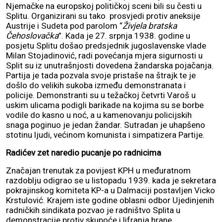
Njemačke na europskoj političkoj sceni bili su česti u
Splitu. Organizirani su tako prosvjedi protiv aneksije
Austrije i Sudeta pod parolom “
Živjela bratska
Čehoslovačka
”. Kada je 27. srpnja 1938. godine u
posjetu Splitu došao predsjednik jugoslavenske vlade
Milan Stojadinović, radi povećanja mjera sigurnosti u
Split su iz unutrašnjosti dovedena žandarska pojačanja.
Partija je tada pozvala svoje pristaše na štrajk te je
došlo do velikih sukoba između demonstranata i
policije. Demonstranti su u težačkoj četvrti Varoš u
uskim ulicama podigli barikade na kojima su se borbe
vodile do kasno u noć, a u kamenovanju policijskih
snaga poginuo je jedan žandar. Sutradan je uhapšeno
stotinu ljudi, većinom komunista i simpatizera Partije.
Radićev zet naredio pucanje po radnicima
Značajan trenutak za povijest KPH u međuratnom
razdoblju odigrao se u listopadu 1939. kada je sekretara
pokrajinskog komiteta KP-a u Dalmaciji postavljen Vicko
Krstulović. Krajem iste godine oblasni odbor Ujedinjenih
radničkih sindikata pozvao je radništvo Splita u
demonstracije protiv skupoće i lifranja hrane