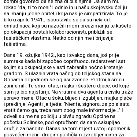
bombi govoreći da ne zna di bi s njima. Ja sam mu
rekao "daj ti to meni" i odnio ih u našu skojevsku ćeliju
na imanju jedne obitelji koja nas je simpatizirala. To je
bilo u aprilu 1941., ispostavilo se da su neki od
omladinaca koji su nazočili mom preuzimanju te kašete
po okupaciji postali kolaboracionisti, približili se
fašističkim vlastima. Netko od njih me i prijavija
fašistima.
Dana 19. ožujka 1942., kao i svakog dana, još prije
sumraka kada bi započeo coprifuoco, redarstveni sat
kojim su okupacijske vlasti zabranile noćno kretanje
gradom. S ulaznih vrata našeg obiteljskog stana na
Gripama odjednom se oglasi zvonce. Protrnuli smo i
zanijemili. Tu smo: otac, majka i šestero djece, od koje
sam ja bio najstariji. Na vratima dva agenta u civilu traže
upravo mene. Otac u šoku, blijed i izgubljen, majka plače
i preklinje. Agenti je tješe: "Niente, signora, za pola sata
vratit ćemo ga, treba nam zbog male informacije…" I
odveli su me na policiju u bivšu zgradu Općine na
početku Solinske, pod optužbom da sam sakupljao
oružje za bandite. Danas na tom mjestu stoji spomenik
posvećen meni i drugim političkim zarobljenicima za