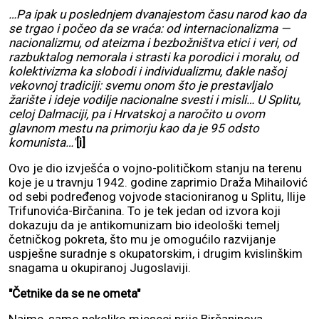
…Pa ipak u poslednjem dvanajestom času narod kao da
se trgao i počeo da se vraća: od internacionalizma —
nacionalizmu, od ateizma i bezbožništva etici i veri, od
razbuktalog nemorala i strasti ka porodici i moralu, od
kolektivizma ka slobodi i individualizmu, dakle našoj
vekovnoj tradiciji: svemu onom što je prestavljalo
žarište i ideje vodilje nacionalne svesti i misli… U Splitu,
celoj Dalmaciji, pa i Hrvatskoj a naročito u ovom
glavnom mestu na primorju kao da je 95 odsto
komunista…"
[i]
Ovo je dio izvješća o vojno-političkom stanju na terenu
koje je u travnju 1942. godine zaprimio Draža Mihailović
od sebi podređenog vojvode stacioniranog u Splitu, Ilije
Trifunovića-Birčanina. To je tek jedan od izvora koji
dokazuju da je antikomunizam bio ideološki temelj
četničkog pokreta, što mu je omogućilo razvijanje
uspješne suradnje s okupatorskim, i drugim kvislinškim
snagama u okupiranoj Jugoslaviji.
"Četnike da se ne ometa"