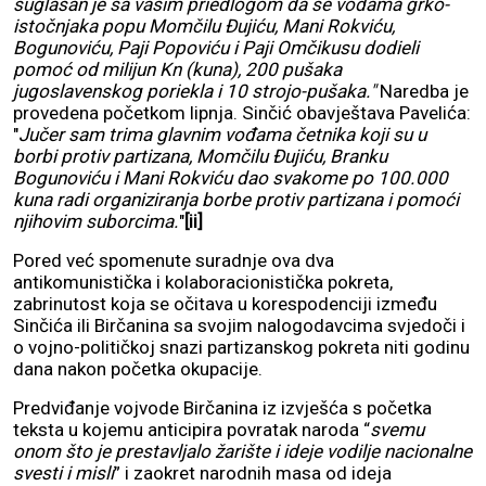
suglasan je sa vašim priedlogom da se vođama grko-
istočnjaka popu Momčilu Đujiću, Mani Rokviću,
Bogunoviću, Paji Popoviću i Paji Omčikusu dodieli
pomoć od milijun Kn (kuna), 200 pušaka
jugoslavenskog poriekla i 10 strojo-pušaka."
Naredba je
provedena početkom lipnja. Sinčić obavještava Pavelića:
"
Jučer sam trima glavnim vođama četnika koji su u
borbi protiv partizana, Momčilu Đujiću, Branku
Bogunoviću i Mani Rokviću dao svakome po 100.000
kuna radi organiziranja borbe protiv partizana i pomoći
njihovim suborcima.
"
[ii]
Pored već spomenute suradnje ova dva
antikomunistička i kolaboracionistička pokreta,
zabrinutost koja se očitava u korespodenciji između
Sinčića ili Birčanina sa svojim nalogodavcima svjedoči i
o vojno-političkoj snazi partizanskog pokreta niti godinu
dana nakon početka okupacije.
Predviđanje vojvode Birčanina iz izvješća s početka
teksta u kojemu anticipira povratak naroda “
svemu
onom što je prestavljalo žarište i ideje vodilje nacionalne
svesti i misli
” i zaokret narodnih masa od ideja