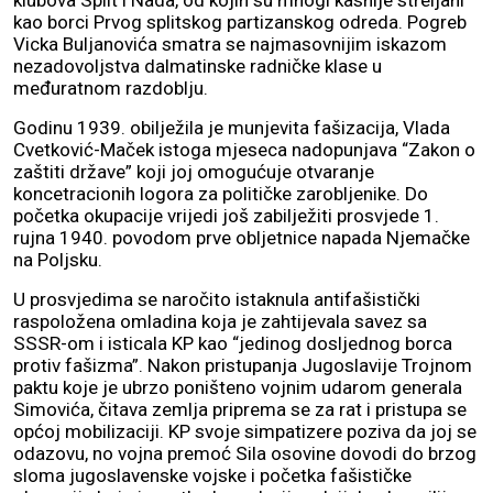
klubova Split i Nada, od kojih su mnogi kasnije streljani
kao borci Prvog splitskog partizanskog odreda. Pogreb
Vicka Buljanovića smatra se najmasovnijim iskazom
nezadovoljstva dalmatinske radničke klase u
međuratnom razdoblju.
Godinu 1939. obilježila je munjevita fašizacija, Vlada
Cvetković-Maček istoga mjeseca nadopunjava “Zakon o
zaštiti države” koji joj omogućuje otvaranje
koncetracionih logora za političke zarobljenike. Do
početka okupacije vrijedi još zabilježiti prosvjede 1.
rujna 1940. povodom prve obljetnice napada Njemačke
na Poljsku.
U prosvjedima se naročito istaknula antifašistički
raspoložena omladina koja je zahtijevala savez sa
SSSR-om i isticala KP kao “jedinog dosljednog borca
protiv fašizma”. Nakon pristupanja Jugoslavije Trojnom
paktu koje je ubrzo poništeno vojnim udarom generala
Simovića, čitava zemlja priprema se za rat i pristupa se
općoj mobilizaciji. KP svoje simpatizere poziva da joj se
odazovu, no vojna premoć Sila osovine dovodi do brzog
sloma jugoslavenske vojske i početka fašističke