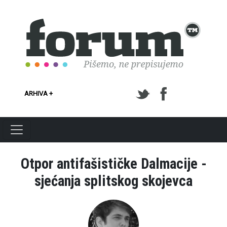
Skoči na glavni sadržaj
ARHIVA +
Otpor antifašističke Dalmacije -
sjećanja splitskog skojevca