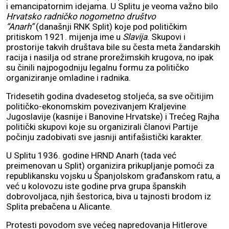
i emancipatornim idejama. U Splitu je veoma važno bilo
Hrvatsko radničko nogometno društvo
“Anarh”
(današnji RNK Split) koje pod političkim
pritiskom 1921. mijenja ime u
Slavija
. Skupovi i
prostorije takvih društava bile su česta meta žandarskih
racija i nasilja od strane prorežimskih krugova, no ipak
su činili najpogodniju legalnu formu za političko
organiziranje omladine i radnika.
Tridesetih godina dvadesetog stoljeća, sa sve očitijim
političko-ekonomskim povezivanjem Kraljevine
Jugoslavije (kasnije i Banovine Hrvatske) i Trećeg Rajha
politički skupovi koje su organizirali članovi Partije
počinju zadobivati sve jasniji antifašistički karakter.
U Splitu 1936. godine HRND Anarh (tada već
preimenovan u Split) organizira prikupljanje pomoći za
republikansku vojsku u Španjolskom građanskom ratu, a
već u kolovozu iste godine prva grupa španskih
dobrovoljaca, njih šestorica, biva u tajnosti brodom iz
Splita prebačena u Alicante.
Protesti povodom sve većeg napredovanja Hitlerove