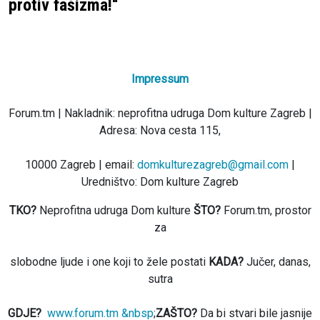
protiv fašizma!“
Impressum
Forum.tm | Nakladnik: neprofitna udruga Dom kulture Zagreb |
Adresa: Nova cesta 115,
10000 Zagreb | email:
domkulturezagreb@gmail.com
|
Uredništvo: Dom kulture Zagreb
TKO?
Neprofitna udruga Dom kulture
ŠTO?
Forum.tm, prostor
za
slobodne ljude i one koji to žele postati
KADA?
Jučer, danas,
sutra
GDJE?
www.forum.tm &nbsp
;
ZAŠTO?
Da bi stvari bile jasnije