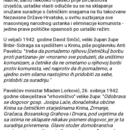
Naime, samo nekoliko mjeseci prije Birčaninova
izvješća, ustaške vlasti odlučile su se na sklapanje
oružane suradnje s četničkim snagama na tlu takozvane
Nezavisne Države Hrvatske, u svrhu suzbijanja sve
masovnijeg narodnog ustanka i eliminacije komunista -
jedine prave političke opasnosti po ustaški režim.
U veljači 1942. godine David Sinčić, veliki župan župe
Bribir-Sidraga sa sjedištem u Kninu, piše poglavniku Anti
Paveliću: "
treba da pomažemo njihovu [četničku] borbu
proti partizana« jer »moramo sve poduzeti, da uništimo
komunizam, a četnike da ne ometamo u njihovoj borbi
protiv komunista, već naprotiv da ih pomažemo, a
ujedno svim silama nastojimo ih pridobiti za sebe,
pridobiti za suradnju."
Pavelićev ministar Mladen Lorković, 26. svibnja 1942.
godine obavještava "vrhovništvo" velike župe: "
Odobrava
se dogovor gosp. Josipa Laće, donačelnika obćine
Knina sa četničkim starješinama Knina, Zrmanje,
Gračaca, Bosanskog Grahova i Drvara, pod uvjetima da
sa istima ne sklapate nikakav pismeni dogovor, jer je ta
suradnja privremena. Glavni stožer domobranstva