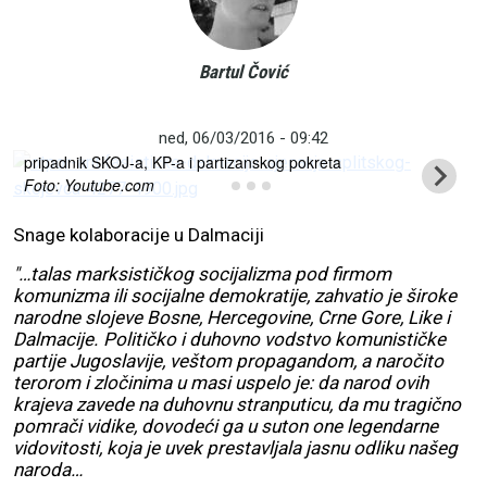
”Bez ikakve patetike! Split je bio grad heroj. Dani
Narodnooslobodilačke borbe u Splitu najslavniji su dani njegove
Bartul Čović
dva milenija duge povijesti, a troipolgodišnja patnja njegovih
stanovnika, jednaka je epidemijama kuge u minulim stoljećima”,
kaže Ante Jelaska, 91-godišnji umirovljeni kažalisni režiser,
ned, 06/03/2016 - 09:42
pripadnik SKOJ-a, KP-a i partizanskog pokreta
Foto: Youtube.com
Snage kolaboracije u Dalmaciji
"…talas marksističkog socijalizma pod firmom
komunizma ili socijalne demokratije, zahvatio je široke
narodne slojeve Bosne, Hercegovine, Crne Gore, Like i
Dalmacije. Političko i duhovno vodstvo komunističke
partije Jugoslavije, veštom propagandom, a naročito
terorom i zločinima u masi uspelo je: da narod ovih
krajeva zavede na duhovnu stranputicu, da mu tragično
pomrači vidike, dovodeći ga u suton one legendarne
vidovitosti, koja je uvek prestavljala jasnu odliku našeg
naroda…