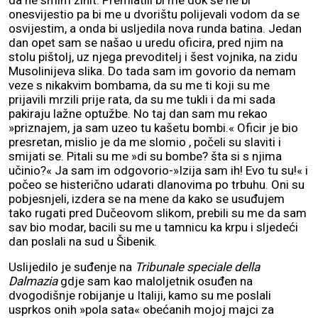
da ne smim zinit. Premlatili bi me dok se ne bi
onesvijestio pa bi me u dvorištu polijevali vodom da se
osvijestim, a onda bi usljedila nova runda batina. Jedan
dan opet sam se našao u uredu oficira, pred njim na
stolu pištolj, uz njega prevoditelj i šest vojnika, na zidu
Musolinijeva slika. Do tada sam im govorio da nemam
veze s nikakvim bombama, da su me ti koji su me
prijavili mrzili prije rata, da su me tukli i da mi sada
pakiraju lažne optužbe. No taj dan sam mu rekao
»priznajem, ja sam uzeo tu kašetu bombi.« Oficir je bio
presretan, mislio je da me slomio , počeli su slaviti i
smijati se. Pitali su me »di su bombe? šta si s njima
učinio?« Ja sam im odgovorio-»Izija sam ih! Evo tu su!« i
počeo se histerično udarati dlanovima po trbuhu. Oni su
pobjesnjeli, izdera se na mene da kako se usuđujem
tako rugati pred Dučeovom slikom, prebili su me da sam
sav bio modar, bacili su me u tamnicu ka krpu i sljedeći
dan poslali na sud u Šibenik.
Uslijedilo je suđenje na
Tribunale speciale della
Dalmazia
gdje sam kao maloljetnik osuđen na
dvogodišnje robijanje u Italiji, kamo su me poslali
usprkos onih »pola sata« obećanih mojoj majci za