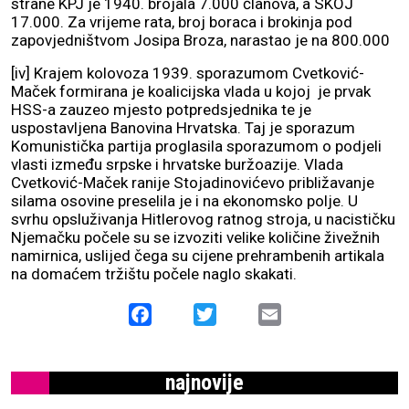
strane KPJ je 1940. brojala 7.000 članova, a SKOJ
17.000. Za vrijeme rata, broj boraca i brokinja pod
zapovjedništvom Josipa Broza, narastao je na 800.000
[iv] Krajem kolovoza 1939. sporazumom Cvetković-
Maček formirana je koalicijska vlada u kojoj je prvak
HSS-a zauzeo mjesto potpredsjednika te je
uspostavljena Banovina Hrvatska. Taj je sporazum
Komunistička partija proglasila sporazumom o podjeli
vlasti između srpske i hrvatske buržoazije. Vlada
Cvetković-Maček ranije Stojadinovićevo približavanje
silama osovine preselila je i na ekonomsko polje. U
svrhu opsluživanja Hitlerovog ratnog stroja, u nacističku
Njemačku počele su se izvoziti velike količine živežnih
namirnica, uslijed čega su cijene prehrambenih artikala
na domaćem tržištu počele naglo skakati.
Facebook
Twitter
Email
najnovije