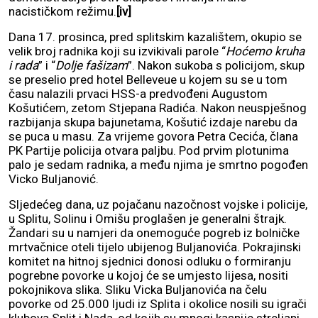
nacističkom režimu.
[iv]
Dana 17. prosinca, pred splitskim kazalištem, okupio se
velik broj radnika koji su izvikivali parole “
Hoćemo kruha
i rada
” i “
Dolje fašizam
”. Nakon sukoba s policijom, skup
se preselio pred hotel Belleveue u kojem su se u tom
času nalazili prvaci HSS-a predvođeni Augustom
Košutićem, zetom Stjepana Radića. Nakon neuspješnog
razbijanja skupa bajunetama, Košutić izdaje narebu da
se puca u masu. Za vrijeme govora Petra Cecića, člana
PK Partije policija otvara paljbu. Pod prvim plotunima
palo je sedam radnika, a među njima je smrtno pogođen
Vicko Buljanović.
Sljedećeg dana, uz pojačanu nazočnost vojske i policije,
u Splitu, Solinu i Omišu proglašen je generalni štrajk.
Žandari su u namjeri da onemoguće pogreb iz bolničke
mrtvačnice oteli tijelo ubijenog Buljanovića. Pokrajinski
komitet na hitnoj sjednici donosi odluku o formiranju
pogrebne povorke u kojoj će se umjesto lijesa, nositi
pokojnikova slika. Sliku Vicka Buljanovića na čelu
povorke od 25.000 ljudi iz Splita i okolice nosili su igrači