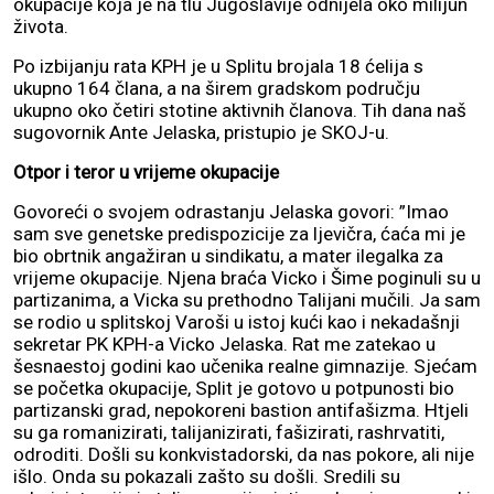
okupacije koja je na tlu Jugoslavije odnijela oko milijun
života.
Po izbijanju rata KPH je u Splitu brojala 18 ćelija s
ukupno 164 člana, a na širem gradskom području
ukupno oko četiri stotine aktivnih članova. Tih dana naš
sugovornik Ante Jelaska, pristupio je SKOJ-u.
Otpor i teror u vrijeme okupacije
Govoreći o svojem odrastanju Jelaska govori: ”Imao
sam sve genetske predispozicije za ljevičra, ćaća mi je
bio obrtnik angažiran u sindikatu, a mater ilegalka za
vrijeme okupacije. Njena braća Vicko i Šime poginuli su u
partizanima, a Vicka su prethodno Talijani mučili. Ja sam
se rodio u splitskoj Varoši u istoj kući kao i nekadašnji
sekretar PK KPH-a Vicko Jelaska. Rat me zatekao u
šesnaestoj godini kao učenika realne gimnazije. Sjećam
se početka okupacije, Split je gotovo u potpunosti bio
partizanski grad, nepokoreni bastion antifašizma. Htjeli
su ga romanizirati, talijanizirati, fašizirati, rashrvatiti,
odroditi. Došli su konkvistadorski, da nas pokore, ali nije
išlo. Onda su pokazali zašto su došli. Sredili su