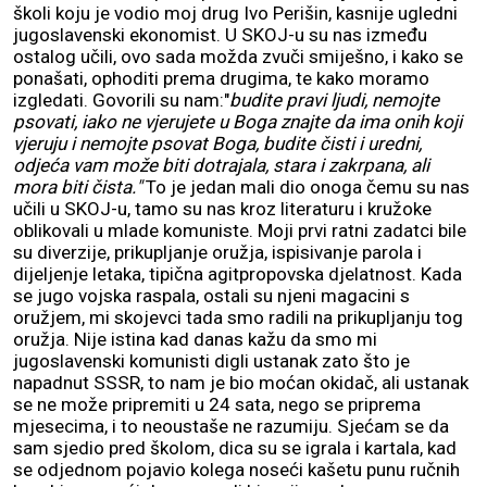
školi koju je vodio moj drug Ivo Perišin, kasnije ugledni
jugoslavenski ekonomist. U SKOJ-u su nas između
ostalog učili, ovo sada možda zvuči smiješno, i kako se
ponašati, ophoditi prema drugima, te kako moramo
izgledati. Govorili su nam:"
budite pravi ljudi, nemojte
psovati, iako ne vjerujete u Boga znajte da ima onih koji
vjeruju i nemojte psovat Boga, budite čisti i uredni,
odjeća vam može biti dotrajala, stara i zakrpana, ali
mora biti čista."
To je jedan mali dio onoga čemu su nas
učili u SKOJ-u, tamo su nas kroz literaturu i kružoke
oblikovali u mlade komuniste. Moji prvi ratni zadatci bile
su diverzije, prikupljanje oružja, ispisivanje parola i
dijeljenje letaka, tipična agitpropovska djelatnost. Kada
se jugo vojska raspala, ostali su njeni magacini s
oružjem, mi skojevci tada smo radili na prikupljanju tog
oružja. Nije istina kad danas kažu da smo mi
jugoslavenski komunisti digli ustanak zato što je
napadnut SSSR, to nam je bio moćan okidač, ali ustanak
se ne može pripremiti u 24 sata, nego se priprema
mjesecima, i to neoustaše ne razumiju. Sjećam se da
sam sjedio pred školom, dica su se igrala i kartala, kad
se odjednom pojavio kolega noseći kašetu punu ručnih