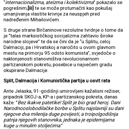
“
internacionalizma, ateizma i kolektivizma
” pokazalo se
pogrešnim,
[iii]
te se može protumačiti kao pokušaj
umanjivanja vlastite krivnje za neuspjeh pred
nadređenim Mihailovićem.
S druge strane Birčaninove rezolutne tvrdnje o tome da
je “talas marksističkog socijalizma zahtavio široke
narodne slojeve” te da se čini da je “u Splitu, celoj
Dalmaciji, pa i Hrvatskoj a naročito u ovom glavnom
mestu na primorju 95 odsto komunista”, svjedoče o
naklonjenosti stanovništva revolucionarnom
partizanskom pokretu, posebice u najvećem gradu
okupirane Dalmacije.
Split, Dalmacija i Komunistička partija u osvit rata
Ante Jelaska, 91-godišnji umirovljeni kažalisni režiser,
pripadnik SKOJ-a, KP-a i partizanskog pokreta, danas
kaže: ”
Bez ikakve patetike! Split je bio grad heroj. Dani
Narodnooslobodilačke borbe u Splitu najslavniji su dani
njegove dva milenija duge povijesti, a troipolgodišnja
patnja njegovih stanovnika, jednaka je epidemijama
kuge u minulim stoljećima
.”