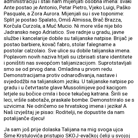
administraciju i stali nam mijenjati osobna imena: svaki
Ante postao je Antonio, Petar Pietro, Vjeko Luigi, Paško
Pasquale, a Zora Aurora. Mijenjali su i sve toponime:
Split je postao Spalato, Omiš Almissa, Brač Brazza,
Korčula Curzola, a Muć Mucio. Ni more više nije bilo
Jadransko nego Adriatico. Sve radnje u gradu, javne
službe i kancelarije dobile su talijanske natpise. Brijač je
postao barbiere, kovač fabro, stolar falegname a
postolar calzolaio. Sve ulice su dobile talijanska imena.
Poplavom novih naziva htjeli su izbrisati stare identitete
i poništiti nas sveopćom talijanizacijom. Suprotstavljali
smo se od prvog dana. Omladina u prvom redu.
Demonstracijama protiv odnarođivanja, nastave i
svjedodžbi na talijanskom jeziku. U talijanske natpise po
gradu i u četvrtaste glave Mussolinijeve pod kacigom
letjele su bočice crnila i boce tekućeg katrana. Širili se
leci, vršile sabotaže, praskale bombe. Demonstriralo se s
uzvicima: Ne odričemo se hrvatskog imena i jezika! A
Naš izvještaj je pisao: Roditelji, ne dopustite da nam
potalijanče djecu!
Ja sam još prije dolaska Talijana na mig svoga ujca
Šime Krstulovića pristupio SKOJ-evačkoj ćeliji u svojoj