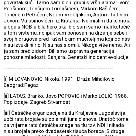
povratak kući. Tamo sam bio u grupi s vršnjacima: Ivom
Perišinom, Tončijem Tomašićem, Mirkom Bašićem,
Tončijem Petrićem, Noom Vrdoljakom, Antom Tadinim i
Jovom Vujasinovićem iz Kistanja. Ne mislim da je moja
uloga u NOB-u bila herojska, bio sam samo mali kotačić
u tom sistemu, no ipak sam ponosan na držanje sebe i
svojih drugova pred fašističkim mučiteljima koji od nas
nisu izvukli ni rič. Nisu nas slomili. Nikoga više nema. A i
ja sam pred zidom. Bili smo uspravna generacija
ponosne mladosti. Sanjara. Genetski incident evolucije.
------------------------------------------------------------
[i] MILOVANOVIĆ, Nikola. 1991. Draža Mihailović.
Beograd:Pegaz
[ii] LATAS, Branko, Jovo POPOVIĆ i Marko LOLIĆ. 1988.
Pop izdaje. Zagreb:Stvarnost
[iii] Četničke organizacije na tlu Kraljevine Jugoslavije
uoči rata brojale su pola milijuna članova. Unatoč tome,
za vrijeme rata četničke snage na tlu tzv. NDH nikada
nisu brojale preko dvadesetak tisuća boraca. S druge