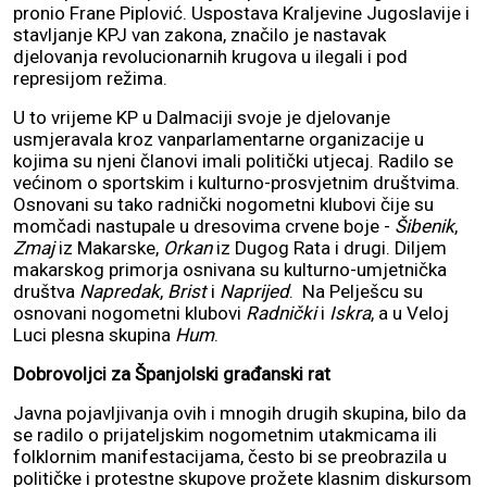
pronio Frane Piplović. Uspostava Kraljevine Jugoslavije i
stavljanje KPJ van zakona, značilo je nastavak
djelovanja revolucionarnih krugova u ilegali i pod
represijom režima.
U to vrijeme KP u Dalmaciji svoje je djelovanje
usmjeravala kroz vanparlamentarne organizacije u
kojima su njeni članovi imali politički utjecaj. Radilo se
većinom o sportskim i kulturno-prosvjetnim društvima.
Osnovani su tako radnički nogometni klubovi čije su
momčadi nastupale u dresovima crvene boje -
Šibenik
,
Zmaj
iz Makarske,
Orkan
iz Dugog Rata i drugi. Diljem
makarskog primorja osnivana su kulturno-umjetnička
društva
Napredak
,
Brist
i
Naprijed
. Na Pelješcu su
osnovani nogometni klubovi
Radnički
i
Iskra
, a u Veloj
Luci plesna skupina
Hum
.
Dobrovoljci za Španjolski građanski rat
Javna pojavljivanja ovih i mnogih drugih skupina, bilo da
se radilo o prijateljskim nogometnim utakmicama ili
folklornim manifestacijama, često bi se preobrazila u
političke i protestne skupove prožete klasnim diskursom