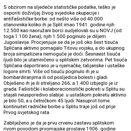
S obzirom na sljedeće statističke podatke, teško je
osporiti doživljaj živog svjedoka okupacije i
antifašističke borbe: od nešto više od 40.000
stanovnika koliko ih je Split imao 1941. godine njih
12.500 kao naoružani borci sudjelovali su u NOVJ (od
toga 1.100 žena); njih 1.500 poginulo je diljem
Jugoslavije. Procjenjuje se da je još oko šest tisuća
Splićana aktivno pomagalo Titovu vojsku, a do ukupnog
broja simpatizera nemoguće je doći. Šesnaest tisuća
ljudi bilo je utamničeno u splitskim zatvorima. Pet tisuća
Splićana deportirano je u njemačke, talijanske i ustaške
logore smrti. Više od tisuću poginulo ih je u
bombardiranjima ili od posljedica bolesti i gladi.
Obješeno ih je ili streljano 266, a 1.400 izbjeglo je iz
grada. Fašistički i kolaboracionistički pokreti u Splitu su
stajali neusporedivo slabije: u ustaškom pokretu aktivno
je bilo 50, a u četničkom 45 ljudi. Nasuprot tome
kontinuitet radničke borbe u Splitu traje još od prije
Prvog svjetskog rata.
Zabilježeno je da je prvu crvenu zastavu splitskom
rivom povodom prvomajske proslave 1906. godine