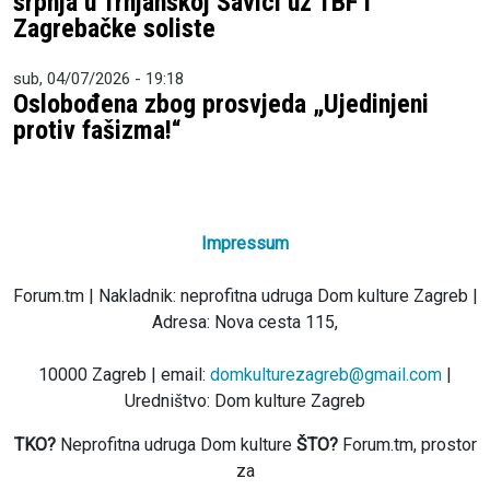
srpnja u Trnjanskoj Savici uz TBF i
Zagrebačke soliste
sub, 04/07/2026 - 19:18
Oslobođena zbog prosvjeda „Ujedinjeni
protiv fašizma!“
Impressum
Forum.tm | Nakladnik: neprofitna udruga Dom kulture Zagreb |
Adresa: Nova cesta 115,
10000 Zagreb | email:
domkulturezagreb@gmail.com
|
Uredništvo: Dom kulture Zagreb
TKO?
Neprofitna udruga Dom kulture
ŠTO?
Forum.tm, prostor
za