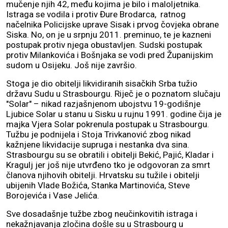
mučenje njih 42, među kojima je bilo i maloljetnika.
Istraga se vodila i protiv Đure Brodarca, ratnog
načelnika Policijske uprave Sisak i prvog čovjeka obrane
Siska. No, on je u srpnju 2011. preminuo, te je kazneni
postupak protiv njega obustavljen. Sudski postupak
protiv Milankovića i Bošnjaka se vodi pred Županijskim
sudom u Osijeku. Još nije završio.
Stoga je dio obitelji likvidiranih sisačkih Srba tužio
državu Sudu u Strasbourgu. Riječ je o poznatom slučaju
"Solar" – nikad razjašnjenom ubojstvu 19-godišnje
Ljubice Solar u stanu u Sisku u rujnu 1991. godine čija je
majka Vjera Solar pokrenula postupak u Strasbourgu.
Tužbu je podnijela i Stoja Trivkanović zbog nikad
kažnjene likvidacije supruga i nestanka dva sina.
Strasbourgu su se obratili i obitelji Bekić, Pajić, Kladar i
Kragulj jer još nije utvrđeno tko je odgovoran za smrt
članova njihovih obitelji. Hrvatsku su tužile i obitelji
ubijenih Vlade Božića, Stanka Martinovića, Steve
Borojevića i Vase Jelića.
Sve dosadašnje tužbe zbog neučinkovitih istraga i
nekažnjavanja zločina došle su u Strasbourg u