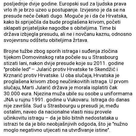
posljednje dvije godine. Europski sud za ljudska prava
vrlo ih je brzo uzeo u postupanje. Izvjesno je da se na
presude neće čekati dugo. Moguće je i da će Hrvatska,
kako bi spriječila da bude proglašena krivom, početi
sklapati prijateljske nagodbe s obiteljima. Time bi
država izbjegla presudu, ali ne i novčanu kaznu, odnosno
svojevrsnu odštetu obiteljima žrtava.
Brojne tužbe zbog sporih istraga i suđenja zločina
tijekom Domovinskog rata počele su u Strasbourg
stizati lani, nakon dvije presude koje su 2011. godine
"probile led" – Jularić protiv Hrvatske te Skendžić i
Krznarić protiv Hrvatske. U oba slučaja, Hrvatska je
proglašena krivom zbog neučinkovitih istraga. U prvom
slučaju, Marti Jularić država je morala isplatiti čak
30.000 eura. Njezina muža ubile su osobe u uniformama
JNA u rujnu 1991. godine u Vukovaru. Istraga do danas
nije završila. Sud u Strasbourgu u presudi je, među
ostalim, naveo da nacionalne vlasti nisu provele
učinkovitu istragu – da je bilo bitnih nedostataka u
istrazi te da je bilo neobjašnjivih odgoda, što je "nužno
moglo negativno utjecati na utvrđivanje istine".