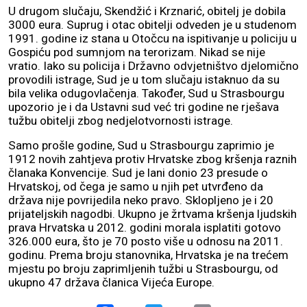
U drugom slučaju, Skendžić i Krznarić, obitelj je dobila
3000 eura. Suprug i otac obitelji odveden je u studenom
1991. godine iz stana u Otočcu na ispitivanje u policiju u
Gospiću pod sumnjom na terorizam. Nikad se nije
vratio. Iako su policija i Državno odvjetništvo djelomično
provodili istrage, Sud je u tom slučaju istaknuo da su
bila velika odugovlačenja. Također, Sud u Strasbourgu
upozorio je i da Ustavni sud već tri godine ne rješava
tužbu obitelji zbog nedjelotvornosti istrage.
Samo prošle godine, Sud u Strasbourgu zaprimio je
1912 novih zahtjeva protiv Hrvatske zbog kršenja raznih
članaka Konvencije. Sud je lani donio 23 presude o
Hrvatskoj, od čega je samo u njih pet utvrđeno da
država nije povrijedila neko pravo. Sklopljeno je i 20
prijateljskih nagodbi. Ukupno je žrtvama kršenja ljudskih
prava Hrvatska u 2012. godini morala isplatiti gotovo
326.000 eura, što je 70 posto više u odnosu na 2011.
godinu. Prema broju stanovnika, Hrvatska je na trećem
mjestu po broju zaprimljenih tužbi u Strasbourgu, od
ukupno 47 država članica Vijeća Europe.