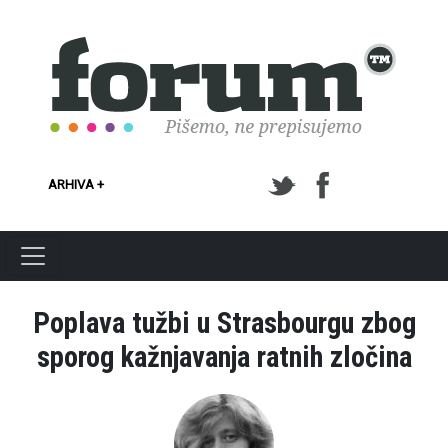
Skoči na glavni sadržaj
ARHIVA +
Poplava tužbi u Strasbourgu zbog
sporog kažnjavanja ratnih zločina