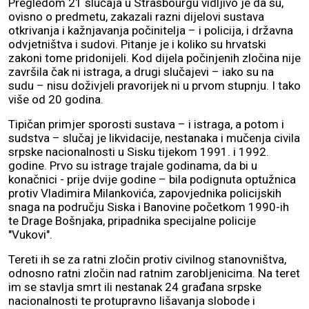
Pregledom 21 slučaja u Strasbourgu vidljivo je da su,
ovisno o predmetu, zakazali razni dijelovi sustava
otkrivanja i kažnjavanja počinitelja – i policija, i državna
odvjetništva i sudovi. Pitanje je i koliko su hrvatski
zakoni tome pridonijeli. Kod dijela počinjenih zločina nije
završila čak ni istraga, a drugi slučajevi – iako su na
sudu – nisu doživjeli pravorijek ni u prvom stupnju. I tako
više od 20 godina.
Tipičan primjer sporosti sustava – i istraga, a potom i
sudstva – slučaj je likvidacije, nestanaka i mučenja civila
srpske nacionalnosti u Sisku tijekom 1991. i 1992.
godine. Prvo su istrage trajale godinama, da bi u
konačnici - prije dvije godine – bila podignuta optužnica
protiv Vladimira Milankovića, zapovjednika policijskih
snaga na području Siska i Banovine početkom 1990-ih
te Drage Bošnjaka, pripadnika specijalne policije
"Vukovi".
Tereti ih se za ratni zločin protiv civilnog stanovništva,
odnosno ratni zločin nad ratnim zarobljenicima. Na teret
im se stavlja smrt ili nestanak 24 građana srpske
nacionalnosti te protupravno lišavanja slobode i