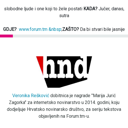
slobodne ljude i one koji to žele postati
KADA?
Jučer, danas,
sutra
GDJE?
www.forum.tm &nbsp
;
ZAŠTO?
Da bi stvari bile jasnije
Veronika Rešković
dobitnica je nagrade "Marija Jurić
Zagorka" za internetsko novinarstvo u 2014. godini, koju
dodjeljuje Hrvatsko novinarsko društvo, za seriju tekstova
objavljenih na Forum.tm-u.