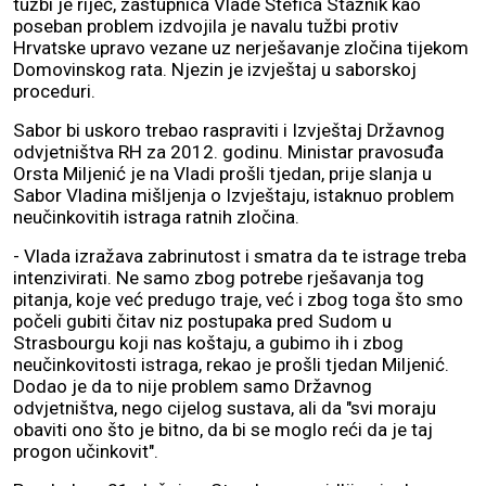
tužbi je riječ, zastupnica Vlade Štefica Stažnik kao
poseban problem izdvojila je navalu tužbi protiv
Hrvatske upravo vezane uz nerješavanje zločina tijekom
Domovinskog rata. Njezin je izvještaj u saborskoj
proceduri.
Sabor bi uskoro trebao raspraviti i Izvještaj Državnog
odvjetništva RH za 2012. godinu. Ministar pravosuđa
Orsta Miljenić je na Vladi prošli tjedan, prije slanja u
Sabor Vladina mišljenja o Izvještaju, istaknuo problem
neučinkovitih istraga ratnih zločina.
- Vlada izražava zabrinutost i smatra da te istrage treba
intenzivirati. Ne samo zbog potrebe rješavanja tog
pitanja, koje već predugo traje, već i zbog toga što smo
počeli gubiti čitav niz postupaka pred Sudom u
Strasbourgu koji nas koštaju, a gubimo ih i zbog
neučinkovitosti istraga, rekao je prošli tjedan Miljenić.
Dodao je da to nije problem samo Državnog
odvjetništva, nego cijelog sustava, ali da "svi moraju
obaviti ono što je bitno, da bi se moglo reći da je taj
progon učinkovit".