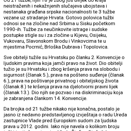
Od 21 tužbe, njih 18 je zbog još uvijek do kraja
neistraženih i nekažnjenih slučajeva ubojstava i
nestanaka građana srpske nacionalnosti te 3 tužbe
vezane uz stradanje Hrvata. Gotovo polovica tužbi
odnosi se na zločine nad Srbima u Sisku početkom
1990-ih. Tužbe za neučinkovite istrage i sudske
postupke stigle su i za zločine u Kijevu, Osijeku,
Vukovaru, Slavonskom Brodu i Vinkovcima te u
mjestima Pocrnić, Brloška Dubrava i Topolovica.
Sve obitelji tužile su Hrvatsku po članku 2. Konvencije o
ljudskim pravima koja jamči pravo na život. Dio obitelji
tužio je su Hrvatsku i zbog kršenja prava na slobodu i
sigurnost (članak 5.), prava na pošteno suđenje (članak
6.), prava na poštivanje privatnog i obiteljskog života
(članak 8.) te kršenja prava na djelotvorni pravni lijek
(članak 13.). Dio njih se pozvao i na diskriminaciju koja
je zabranjena člankom 14. Konvencije.
Da brojka od 21 tužbe nikako nije konačna, postalo je
jasno iz nedavno predstavljenog izvještaja o radu Ureda
zastupnice Vlade pred Europskim sudom za ljudska
prava u 2012. godini. Iako nije navela o kolikom broju