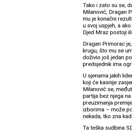
Tako i zato su se, 
Milanović, Dragan Pri
mu je konačni rezul
u svoj uspjeh, a ako 
Djed Mraz postoji i
Dragan Primorac je,
krugu, što mu se u
doživio još jedan po
predsjednik ima ogro
U sjenama jakih lide
koji će kasnije zasj
Milanović se, međut
partija bez njega na
preuzimanja premije
izborima – može po
nekada, tko zna kada
Ta teška sudbina SD