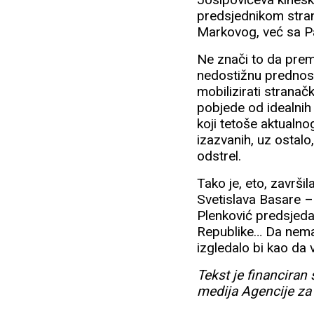
predsjednikom stran
Markovog, već sa P
Ne znači to da prem
nedostižnu prednost
mobilizirati stranač
pobjede od idealnih 
koji tetoše aktualno
izazvanih, uz ostalo
odstrel.
Tako je, eto, završi
Svetislava Basare – 
Plenković predsjeda
Republike… Da nema 
izgledalo bi kao da v
Tekst je financiran
medija Agencije za