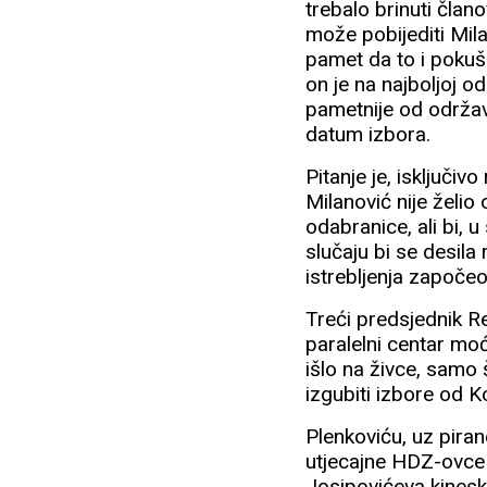
trebalo brinuti član
može pobijediti Mila
pamet da to i pokuš
on je na najboljoj od
pametnije od održava
datum izbora.
Pitanje je, isključiv
Milanović nije želi
odabranice, ali bi, 
slučaju bi se desila
istrebljenja započ
Treći predsjednik R
paralelni centar moć
išlo na živce, samo št
izgubiti izbore od K
Plenkoviću, uz piran
utjecajne HDZ-ovce 
Josipovićeva kineska