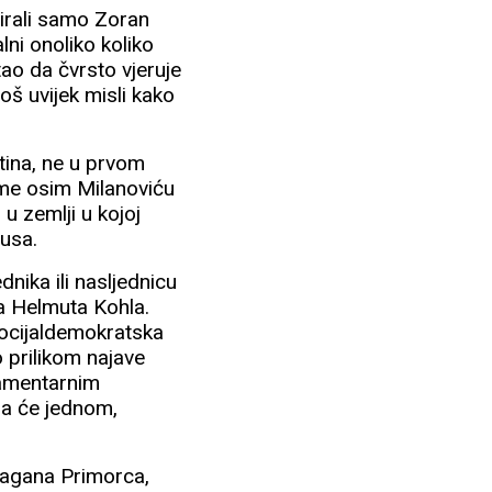
irali samo Zoran
alni onoliko koliko
ao da čvrsto vjeruje
još uvijek misli kako
tina, ne u prvom
me osim Milanoviću
u zemlji u kojoj
tusa.
dnika ili nasljednicu
ca Helmuta Kohla.
Socijaldemokratska
o prilikom najave
lamentarnim
da će jednom,
ragana Primorca,