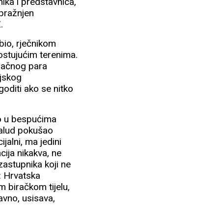
ika i predstavnica,
ispražnjen
.
bio, rječnikom
ostujućim terenima.
bračnog para
njskog
oditi ako se nitko
o u bespućima
zalud pokušao
jalni, ma jedini
cija nikakva, ne
zastupnika koji ne
a: Hrvatska
m biračkom tijelu,
avno, usisava,