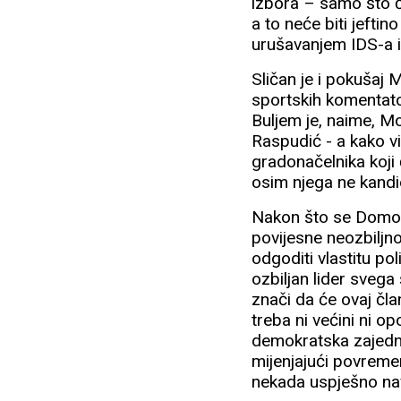
izbora – samo što će
a to neće biti jeftin
urušavanjem IDS-a i
Sličan je i pokušaj 
sportskih komentato
Buljem je, naime, M
Raspudić - a kako vi
gradonačelnika koji
osim njega ne kandi
Nakon što se Domov
povijesne neozbiljn
odgoditi vlastitu po
ozbiljan lider svega
znači da će ovaj čl
treba ni većini ni o
demokratska zajednic
mijenjajući povreme
nekada uspješno na