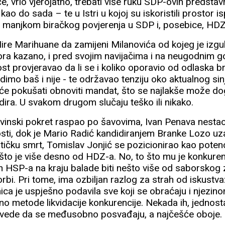
, vrlo vjerojatno, trebati više ruku SDP-ovih predstavn
o kao do sada – te u Istri u kojoj su iskoristili prostor 
 manjkom biračkog povjerenja u SDP i, posebice, HDZ
Mire Marihuane da zamijeni Milanovića od kojeg je izgu
ra kazano, i pred svojim navijačima i na neugodnim g
ost provjeravao da li se i koliko oporavio od odlaska 
dimo baš i nije - te održavao tenziju oko aktualnog si
 će pokušati obnoviti mandat, što se najlakše može dog
dira. U svakom drugom slučaju teško ili nikako.
inski pokret raspao po šavovima, Ivan Penava nesta
osti, dok je Mario Radić kandidiranjem Branke Lozo u
litičku smrt, Tomislav Jonjić se pozicionirao kao potenci
 što je više desno od HDZ-a. No, to što mu je konkuren
an HSP-a na kraju balade biti nešto više od saborskog 
porbi. Pri tome, ima ozbiljan razlog za strah od iskustv
a je uspješno podavila sve koji se obraćaju i njezino
no metode likvidacije konkurencije. Nekada ih, jednost
vede da se međusobno posvađaju, a najčešće oboje.