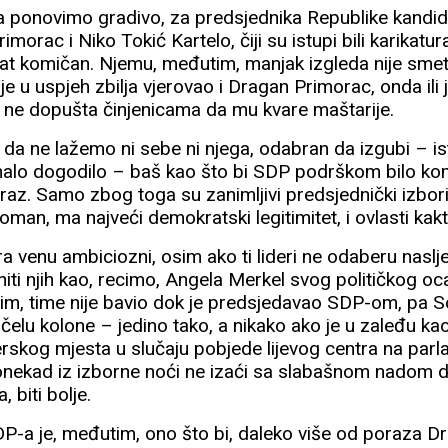
da ponovimo gradivo, za predsjednika Republike kandid
morac i Niko Tokić Kartelo, čiji su istupi bili karikatur
tat komičan. Njemu, međutim, manjak izgleda nije smet
je u uspjeh zbilja vjerovao i Dragan Primorac, onda ili 
li ne dopušta činjenicama da mu kvare maštarije.
 da ne lažemo ni sebe ni njega, odabran da izgubi – is
malo dogodilo – baš kao što bi SDP podrškom bilo ko
raz. Samo zbog toga su zanimljivi predsjednički izbori 
man, ma najveći demokratski legitimitet, i ovlasti kak
ra venu ambiciozni, osim ako ti lideri ne odaberu naslje
eniti njih kao, recimo, Angela Merkel svog političkog o
im, time nije bavio dok je predsjedavao SDP-om, pa 
 čelu kolone – jedino tako, a nikako ako je u zaleđu ka
rskog mjesta u slučaju pobjede lijevog centra na par
nekad iz izborne noći ne izaći sa slabašnom nadom 
, biti bolje.
P-a je, međutim, ono što bi, daleko više od poraza D