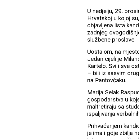
U nedjelju, 29. pros
Hrvatskoj u kojoj s
objavljena lista kand
zadnjeg ovogodišnje
službene proslave.
Uostalom, na mjesto
Jedan cijeli je Mila
Kartelo. Svi i sve o
– bili iz sasvim dr
na Pantovčaku.
Marija Selak Raspudi
gospodarstva u koje
maltretiraju sa stud
ispaljivanja verbaln
Prihvaćanjem kandida
je ima i gdje zbilja