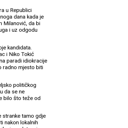
ra u Republici
 onoga dana kada je
n Milanović, da bi
luga i uz odgodu
oje kandidata.
ac i Niko Tokić
na paradi idiokracije
 radno mjesto biti
ljsko političkog
u da se ne
e bilo što teže od
je stranke tamo gdje
ti nakon lokalnih