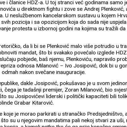
ove i članice HDZ-a. U toj stranci već godinama samo j
novića u direktnom fightu i zove se Andrej Plenković,
a. U neslužbenom kancelarskom sustavu u kojem Hrvats
 svih pozicija i sa opozicijom koja do sada nije uspjela 
nje protesta u izbornoj godini na kojima su tražili da
o retoričko, da li bi se Plenković malo više potrudio u t
o obnoviti mandat, što bi svakako povećalo izglede HDZ
u slučaju pobjede, baš njemu, Plenkoviću, napravilo pr
 repriza odnosa Milanović – Ivo Josipović, dok bi u gor
eo odmah nakon svečane inauguracije.
epublike, dakle Josipović, pokušavao je u svom jedin
i, čega je tadašnji premijer, Zoran Milanović, bio svje
o su Josipovićevi liderski i politički kapaciteti bili tolik
olinde Grabar Kitarović.
e koje je morao parkirati u stranačko Predsjedništvo, a
što su u njegovim mandatima pali nekoj stvari za uši, 
 kopija, a kamoli netko tko će ga prije konačne smjene