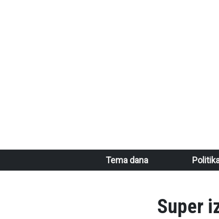
Skoči na glavni sadržaj
Main navigation
Tema dana
Politik
Super i