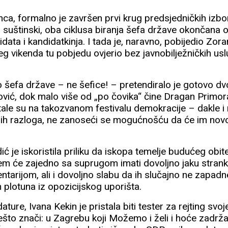
inca, formalno je završen prvi krug predsjedničkih izbo
u, suštinski, oba ciklusa biranja šefa države okončana
idata i kandidatkinja. I tada je, naravno, pobijedio Zora
g vikenda tu pobjedu ovjerio bez javnobilježničkih us
 šefa države – ne šefice! – pretendiralo je gotovo dv
nović, dok malo više od „po čovika“ čine Dragan Primor
stale su na takozvanom festivalu demokracije – dakle i 
ugih razloga, ne zanoseći se mogućnošću da će im novo
ć je iskoristila priliku da iskopa temelje budućeg obite
m će zajedno sa suprugom imati dovoljno jaku strank
entarijom, ali i dovoljno slabu da ih slučajno ne zapadn
ih plotuna iz opozicijskog uporišta.
ture, Ivana Kekin je pristala biti tester za rejting svo
 nešto znači: u Zagrebu koji Možemo i želi i hoće zadrža