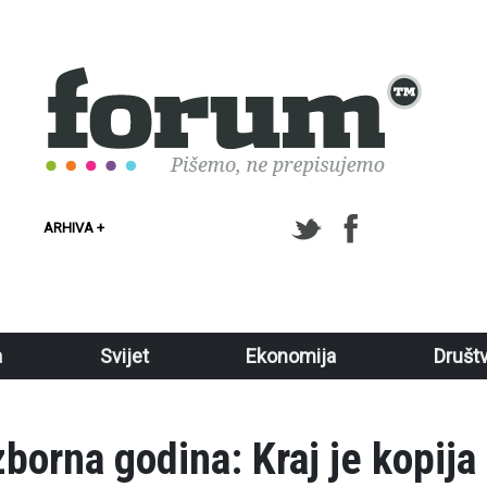
ARHIVA +
a
Svijet
Ekonomija
Društ
zborna godina: Kraj je kopija