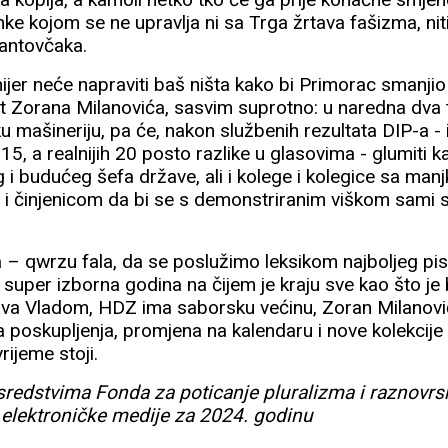
ke kojom se ne upravlja ni sa Trga žrtava fašizma, nit
antovčaka.
ijer neće napraviti baš ništa kako bi Primorac smanji
 Zorana Milanovića, sasvim suprotno: u naredna dva 
ku mašineriju, pa će, nakon službenih rezultata DIP-a -
15, a realnijih 20 posto razlike u glasovima - glumiti ka
g i budućeg šefa države, ali i kolege i kolegice sa ma
, i činjenicom da bi se s demonstriranim viškom sami sta
la – qwrzu fala, da se poslužimo leksikom najboljeg pi
super izborna godina na čijem je kraju sve kao što je b
va Vladom, HDZ ima saborsku većinu, Zoran Milanović
poskupljenja, promjena na kalendaru i nove kolekcije 
rijeme stoji.
 sredstvima Fonda za poticanje pluralizma i raznovrs
 elektroničke medije za 2024. godinu