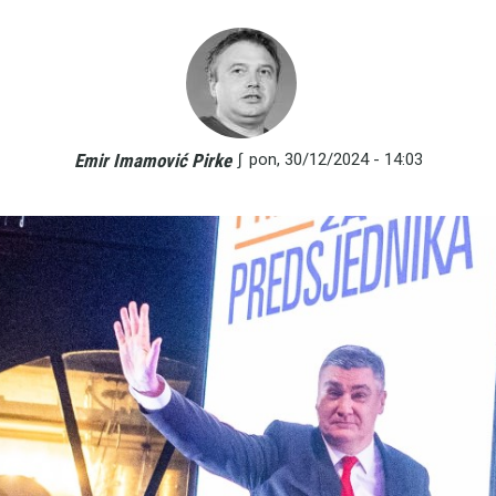
∫
pon, 30/12/2024 - 14:03
Emir Imamović Pirke