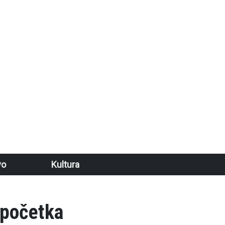
vo
Kultura
 početka