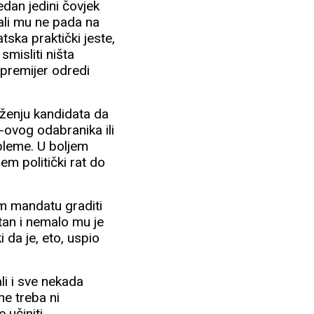
edan jedini čovjek
 ali mu ne pada na
ka praktički jeste,
smisliti ništa
 premijer odredi
raženju kandidata da
-ovog odabranika ili
obleme. U boljem
em politički rat do
om mandatu graditi
stan i nemalo mu je
i da je, eto, uspio
li i sve nekada
ne treba ni
 učiniti