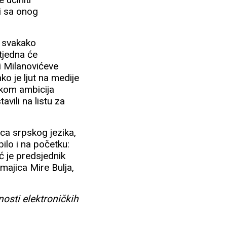
i sa onog
o svakako
tjedna će
 i Milanovićeve
ko je ljut na medije
njkom ambicija
vili na listu za
sca srpskog jezika,
ilo i na početku:
 je predsjednik
majica Mire Bulja,
nosti elektroničkih