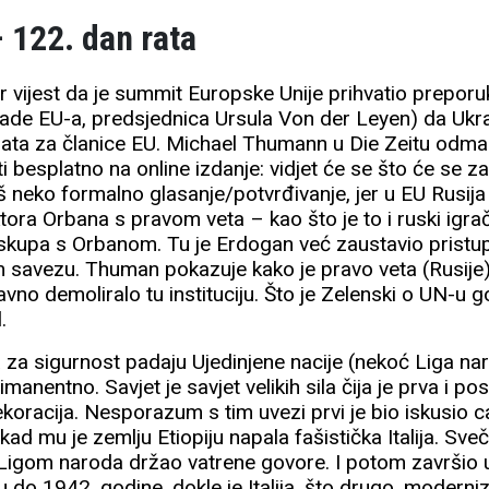
– 122. dan rata
er vijest da je summit Europske Unije prihvatio prepor
vlade EU-a, predsjednica Ursula Von der Leyen) da Ukra
data za članice EU. Michael Thumann u Die Zeitu odma
ati besplatno na online izdanje: vidjet će se što će se 
š neko formalno glasanje/potvrđivanje, jer u EU Rusija
ktora Orbana s pravom veta – kao što je to i ruski ig
skupa s Orbanom. Tu je Erdogan već zaustavio pristu
savezu. Thuman pokazuje kako je pravo veta (Rusije)
no demoliralo tu instituciju. Što je Zelenski o UN-u g
.
za sigurnost padaju Ujedinjene nacije (nekoć Liga nar
manentno. Savjet je savjet velikih sila čija je prva i po
ekoracija. Nesporazum s tim uvezi prvi je bio iskusio ca
kad mu je zemlju Etiopiju napala fašistička Italija. Sve
Ligom naroda držao vatrene govore. I potom završio 
 do 1942. godine, dokle je Italija, što drugo, moderniz