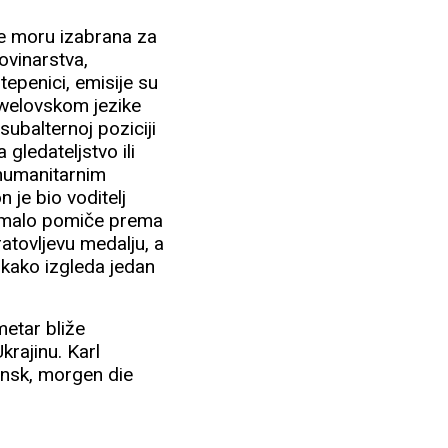
me moru izabrana za
ovinarstva,
tepenici, emisije su
rwelovskom jezike
ubalternoj poziciji
gledateljstvo ili
 humanitarnim
 je bio voditelj
 pomalo pomiče prema
atovljevu medalju, a
 kako izgleda jedan
metar bliže
krajinu. Karl
ansk, morgen die