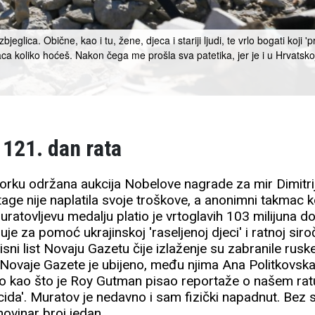
bjeglica. Obične, kao i tu, žene, djeca i stariji ljudi, te vrlo bogati koji
 koliko hoćeš. Nakon čega me prošla sva patetika, jer je i u Hrvatskoj
 121. dan rata
orku održana aukcija Nobelove nagrade za mir Dimitri
tage nije naplatila svoje troškove, a anonimni takmac 
ratovljevu medalju platio je vrtoglavih 103 milijuna d
e za pomoć ukrajinskoj 'raseljenoj djeci' i ratnoj siro
ni list Novaju Gazetu čije izlaženje su zabranile ruske 
Novaje Gazete je ubijeno, među njima Ana Politkovskaj
čno kao što je Roy Gutman pisao reportaže o našem ratu
cida'. Muratov je nedavno i sam fizički napadnut. Bez 
ovinar broj jedan.