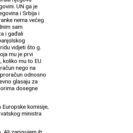
govini. UN ga je
govina i Srbija i
stranke nema većeg
ednim sam
a i gađali
španjolskog
du vidjeti što g.
oja mu je prvi
, koliko mu to EU
o račun nego na
ni proračun odnosno
revno glasaju za
zborima dosegne
a Europske komisije,
hrvatskog ministra
o. Ali zapisujem ih