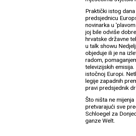
Praktički istog dan
predsjednicu Europs
novinarka u 'plavom 
joj bile odviše dob
hrvatske državne te
u talk showu Nedjelj
objeduje ili je na i
radom, pomaganjem p
televizijskih emisij
istočnoj Europi. Net
legije zapadnih pre
pravi predsjednik d
Što ništa ne mijenj
pretvarajući sve pre
Schloegel za Donjec
ganze Welt.