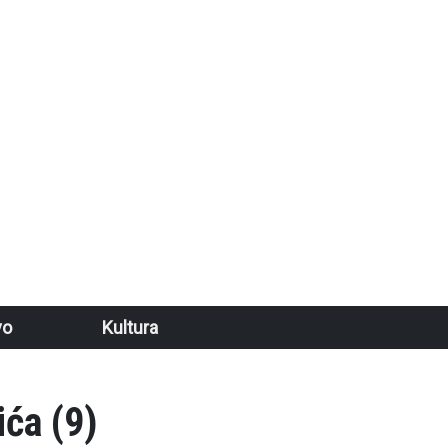
vo
Kultura
ća (9)