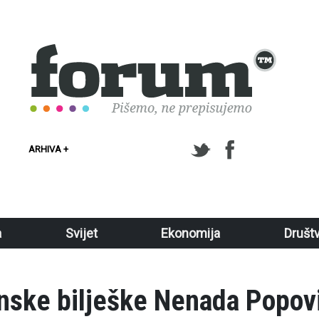
ARHIVA +
a
Svijet
Ekonomija
Društ
inske bilješke Nenada Popovi