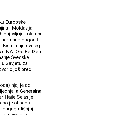
uku Europske
jina i Moldavija
h objavljuje kolumnu
za par dana dogoditi
 i Kina imaju svojeg
rač u NATO-u Redžep
panje Švedske i
 u Savjetu za
ovorio još pred
oda) njoj je od
sljednja, a Generalna
r Hajle Selasije
čano je otišao u
u dugogodišnjoj
irala njegovu