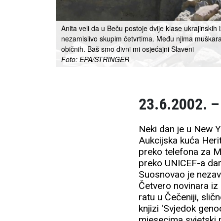
Anita veli da u Beču postoje dvije klase ukrajinskih iz
nezamislivo skupim četvrtima. Među njima muškaraca
običnih. Baš smo divni mi osjećajni Slaveni
Foto: EPA/STRINGER
23.6.2002. –
Neki dan je u New Y
Aukcijska kuća Heri
preko telefona za Mu
preko UNICEF-a daruj
Suosnovao je nezavis
Četvero novinara iz 
ratu u Čečeniji, sli
knjizi 'Svjedok geno
mjesecima svjetski n