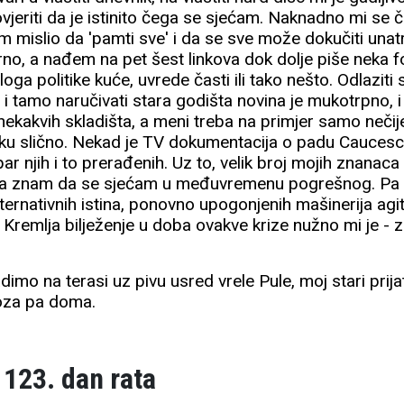
jeriti da je istinito čega se sjećam. Naknadno mi se či
 mislio da 'pamti sve' i da se sve može dokučiti unatr
o, a nađem na pet šest linkova dok dolje piše neka f
oga politike kuće, uvrede časti ili tako nešto. Odlaziti 
u i tamo naručivati stara godišta novina je mukotrpno, i 
ekakvih skladišta, a meni treba na primjer samo nečije im
u slično. Nekad je TV dokumentacija o padu Caucesc
r njih i to prerađenih. Uz to, velik broj mojih znanaca 
, a znam da se sjećam u međuvremenu pogrešnog. Pa 
ternativnih istina, ponovno upogonjenih mašinerija ag
remlja bilježenje u doba ovakve krize nužno mi je - z
imo na terasi uz pivu usred vrele Pule, moj stari prijat
loza pa doma.
 123. dan rata