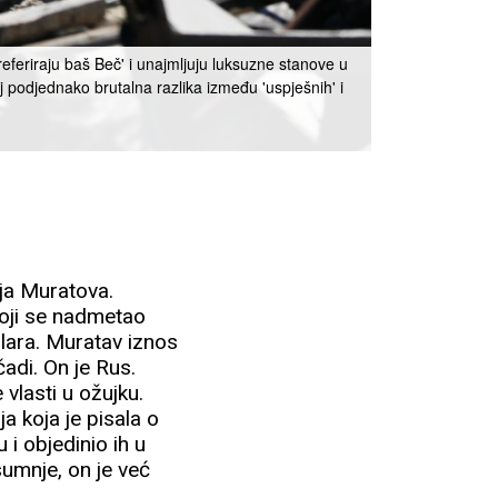
 'preferiraju baš Beč' i unajmljuju luksuzne stanove u
 podjednako brutalna razlika između 'uspješnih' i
ja Muratova.
koji se nadmetao
olara. Muratav iznos
čadi. On je Rus.
vlasti u ožujku.
a koja je pisala o
 i objedinio ih u
sumnje, on je već