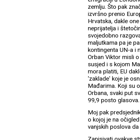
zemlju. Što pak znač
izvršno prenio Europ
Hrvatska, dakle one
neprijatelja i štet
svojedobno razgovar
maljutkama pa je par
kontingenta UN-a i n
Orban Viktor misli 
susjed i s kojom Ma
mora platiti, EU dak
'zaklade' koje je o
Mađarima. Koji su on
Orbana, svaki put s
99,9 posto glasova.
Moj pak predsjednik
o kojoj je na očigled
vanjskih poslova da 
Zapisivati ovakve stv