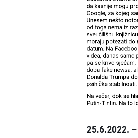
da kasnije mogu prov
Google, za kojeg sam
Unesem nešto notorn
od toga nema iz razl
sveučilišnu knjižnic
moraju potezati do n
datum. Na Facebook
videa, danas samo pa
pa se krivo sjećam
doba fake newsa, al
Donalda Trumpa do K
psihičke stabilnosti.
Na večer, dok se hlad
Putin-Tintin. Na to 
25.6.2022. –