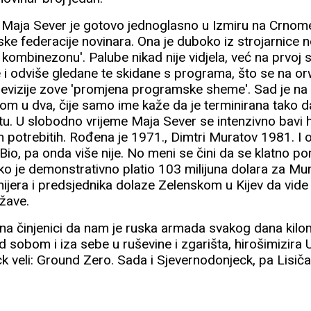
a Maja Sever je gotovo jednoglasno u Izmiru na Crno
ke federacije novinara. Ona je duboko iz strojarnice n
kombinezonu'. Palube nikad nije vidjela, već na prvoj s
re i odviše gledane te skidane s programa, što se na o
levizije zove 'promjena programske sheme'. Sad je na s
om u dva, čije samo ime kaže da je terminirana tako da 
zletu. U slobodno vrijeme Maja Sever se intenzivno bavi
otrebitih. Rođena je 1971., Dimtri Muratov 1981. I on
a. Bio, pa onda više nije. No meni se čini da se klatno
ko je demonstrativno platio 103 milijuna dolara za Mur
mijera i predsjednika dolaze Zelenskom u Kijev da vide
ržave.
a na činjenici da nam je ruska armada svakog dana kilo
d sobom i iza sebe u ruševine i zgarišta, hirošimizira U
k veli: Ground Zero. Sada i Sjevernodonjeck, pa Lisič