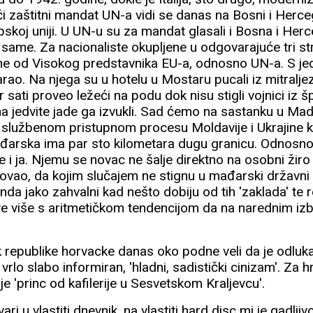
i zaštitni mandat UN-a vidi se danas na Bosni i Herce
skoj uniji. U UN-u su za mandat glasali i Bosna i Herce
 same. Za nacionaliste okupljene u odgovarajuće tri 
očine od Visokog predstavnika EU-a, odnosno UN-a. S j
ao. Na njega su u hotelu u Mostaru pucali iz mitraljez
 sati proveo ležeći na podu dok nisu stigli vojnici iz 
a jedvite jade ga izvukli. Sad ćemo na sastanku u Madri
o službenom pristupnom procesu Moldavije i Ukrajine k
đarska ima par sto kilometara dugu granicu. Odnosno
le i ja. Njemu se novac ne šalje direktno na osobni žir
snovao, da kojim slučajem ne stignu u mađarski držav
da jako zahvalni kad nešto dobiju od tih 'zaklada' te 
ve više s aritmetičkom tendencijom da na narednim i
 republike horvacke danas oko podne veli da je odluk
 vrlo slabo informiran, 'hladni, sadistički cinizam'. Za 
je 'princ od kafilerije u Sesvetskom Kraljevcu'.
ari u vlastiti dnevnik, na vlastiti hard disc mi je gadljiv