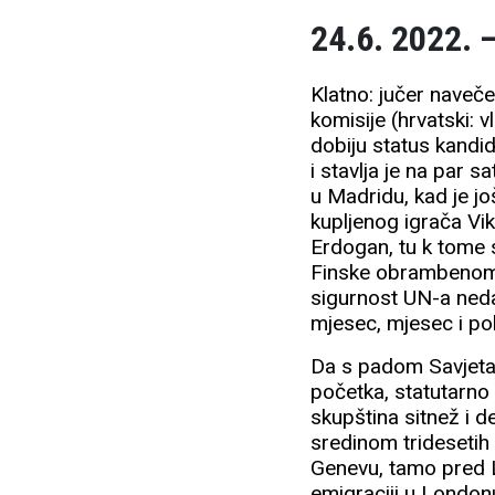
24.6. 2022. 
Klatno: jučer naveč
komisije (hrvatski: 
dobiju status kandi
i stavlja je na par s
u Madridu, kad je jo
kupljenog igrača Vi
Erdogan, tu k tome 
Finske obrambenom 
sigurnost UN-a nedav
mjesec, mjesec i pol
Da s padom Savjeta 
početka, statutarno i
skupština sitnež i d
sredinom tridesetih 
Genevu, tamo pred 
emigraciji u Londonu