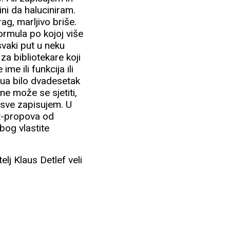
ni da haluciniram.
ag, marljivo briše.
ormula po kojoj više
svaki put u neku
za bibliotekare koji
e ili funkcija ili
ua bilo dvadesetak
ne može se sjetiti,
sve zapisujem. U
it-propova od
bog vlastite
elj Klaus Detlef veli