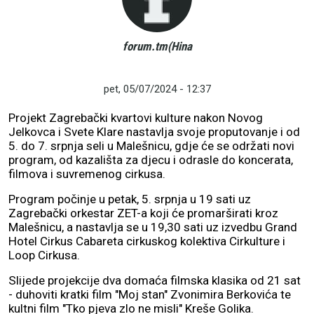
forum.tm(Hina
pet, 05/07/2024 - 12:37
Projekt Zagrebački kvartovi kulture nakon Novog
Jelkovca i Svete Klare nastavlja svoje proputovanje i od
5. do 7. srpnja seli u Malešnicu, gdje će se održati novi
program, od kazališta za djecu i odrasle do koncerata,
filmova i suvremenog cirkusa.
Program počinje u petak, 5. srpnja u 19 sati uz
Zagrebački orkestar ZET-a koji će promarširati kroz
Malešnicu, a nastavlja se u 19,30 sati uz izvedbu Grand
Hotel Cirkus Cabareta cirkuskog kolektiva Cirkulture i
Loop Cirkusa.
Slijede projekcije dva domaća filmska klasika od 21 sat
- duhoviti kratki film "Moj stan" Zvonimira Berkovića te
kultni film "Tko pjeva zlo ne misli" Kreše Golika.