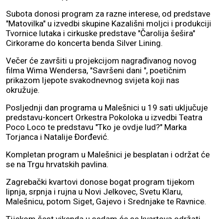
Subota donosi program za razne interese, od predstave
"Matovilka" u izvedbi skupine Kazališni moljci i produkciji
Tvornice lutaka i cirkuske predstave "Čarolija šešira"
Cirkorame do koncerta benda Silver Lining.
Večer će završiti u projekcijom nagrađivanog novog
filma Wima Wendersa, "Savršeni dani ", poetičnim
prikazom ljepote svakodnevnog svijeta koji nas
okružuje.
Posljednji dan programa u Malešnici u 19 sati uključuje
predstavu-koncert Orkestra Pokoloka u izvedbi Teatra
Poco Loco te predstavu "Tko je ovdje lud?" Marka
Torjanca i Natalije Đorđević.
Kompletan program u Malešnici je besplatan i održat će
se na Trgu hrvatskih pavlina.
Zagrebački kvartovi donose bogat program tijekom
lipnja, srpnja i rujna u Novi Jelkovec, Svetu Klaru,
Malešnicu, potom Siget, Gajevo i Srednjake te Ravnice.