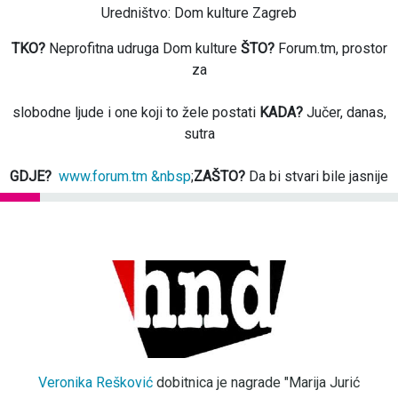
Uredništvo: Dom kulture Zagreb
TKO?
Neprofitna udruga Dom kulture
ŠTO?
Forum.tm, prostor
za
slobodne ljude i one koji to žele postati
KADA?
Jučer, danas,
sutra
GDJE?
www.forum.tm &nbsp
;
ZAŠTO?
Da bi stvari bile jasnije
Veronika Rešković
dobitnica je nagrade "Marija Jurić