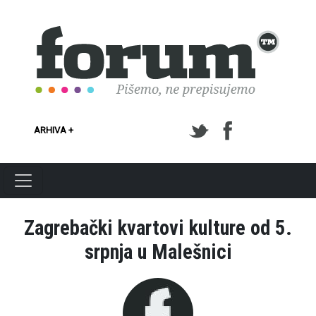
Skoči na glavni sadržaj
ARHIVA +
Zagrebački kvartovi kulture od 5.
srpnja u Malešnici