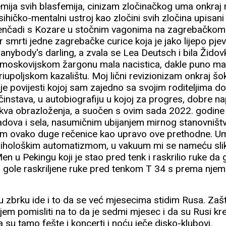
mija svih blasfemija, cinizam zločinačkog uma onkraj 
psihičko-mentalni ustroj kao zločini svih zločina upisan
ojenčadi s Kozare u stočnim vagonima na zagrebačko
 smrti jedne zagrebačke curice koja je jako lijepo pjeval
a anybody's darling, a zvala se Lea Deutsch i bila Židov
moskovijskom žargonu mala nacistica, dakle puno mali
iupoljskom kazalištu. Moj lični revizionizam onkraj šo
ovije povijesti kojoj sam zajedno sa svojim roditeljima d
očinstava, u autobiografiju u kojoj za progres, dobre 
akva obrazloženja, a suočen s ovim sada 2022. godin
radova i sela, nasumičnim ubijanjem mirnog stanovništ
m ovako duge rečenice kao upravo ove prethodne. U
 psihološkim automatizmom, u vakuum mi se nameću slik
en u Pekingu koji je stao pred tenk i raskrilio ruke da 
ja i gole raskriljene ruke pred tenkom T 34 s prema n
u zbrku ide i to da se već mjesecima stidim Rusa. Zaš
jem pomisliti na to da je sedmi mjesec i da su Rusi kre
 su tamo fešte i koncerti i noću ječe disko-klubovi.