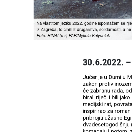
Na vlastitom jeziku 2022. godine ispomažem se riječ
iz Zagreba, to činili iz drugarstva, solidarnosti, a ne 
Foto: HINA/ (mr) PAP/Mykola Kalyeniak
30.6.2022. –
Jučer je u Dumi u 
zakon protiv inozemn
će zabranu rada, od
birali riječi i bili 
medijski rat, povrat
inspirirao za roma
pribrojiti užasne Eg
dvadesetogodišnju r
komadaju i potom i