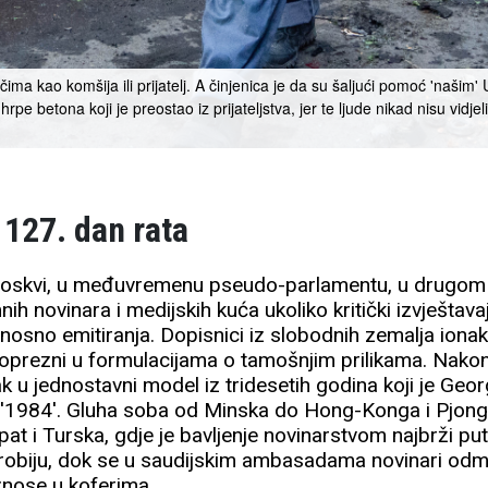
ima kao komšija ili prijatelj. A činjenica je da su šaljući pomoć 'našim
hrpe betona koji je preostao iz prijateljstva, jer te ljude nikad nisu vidjeli
 127. dan rata
Moskvi, u međuvremenu pseudo-parlamentu, u drugom 
ih novinara i medijskih kuća ukoliko kritički izvještavaj
nosno emitiranja. Dopisnici iz slobodnih zemalja ion
jako oprezni u formulacijama o tamošnjim prilikama. Nakon
ak u jednostavni model iz tridesetih godina koji je Geo
n '1984'. Gluha soba od Minska do Hong-Konga i Pjon
ipat i Turska, gdje je bavljenje novinarstvom najbrži pu
obiju, dok se u saudijskim ambasadama novinari odma
znose u koferima.