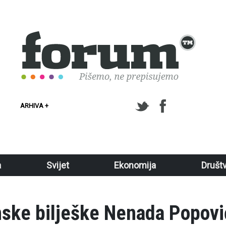
ARHIVA +
a
Svijet
Ekonomija
Društ
nske bilješke Nenada Popovi