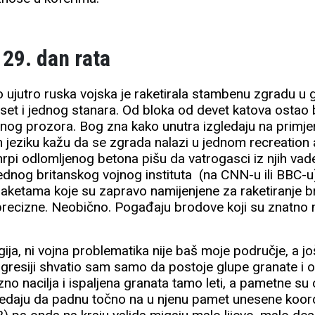
129. dan rata
 ujutro ruska vojska je raketirala stambenu zgradu u g
eset i jednog stanara. Od bloka od devet katova ostao 
dnog prozora. Bog zna kako unutra izgledaju na primjer s
 jeziku kažu da se zgrada nalazi u jednom recreation 
rpi odlomljenog betona pišu da vatrogasci iz njih vade '
ednog britanskog vojnog instituta (na CNN-u ili BBC-u
raketama koje su zapravo namijenjene za raketiranje b
precizne. Neobično. Pogađaju brodove koji su znatno 
gija, ni vojna problematika nije baš moje područje, a j
 agresiji shvatio sam samo da postoje glupe granate i
no nacilja i ispaljena granata tamo leti, a pametne su
edaju da padnu točno na u njenu pamet unesene koordi