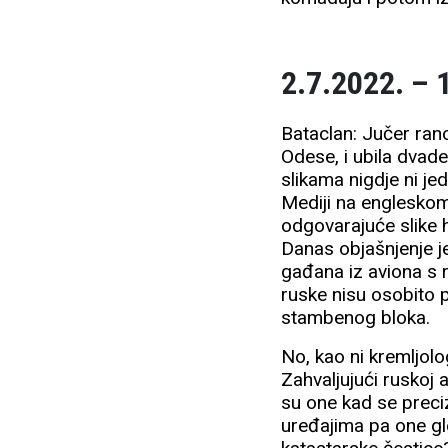
2.7.2022. – 
Bataclan: Jučer rano
Odese, i ubila dvad
slikama nigdje ni je
Mediji na engleskom
odgovarajuće slike h
Danas objašnjenje j
gađana iz aviona s 
ruske nisu osobito 
stambenog bloka.
No, kao ni kremljolo
Zahvaljujući ruskoj
su one kad se preciz
uređajima pa one gl