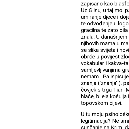
zapisano kao blasfe
Uz Glinu, u taj moj 
umiranje djece i d
te odvođenje u logor
gracilna te zato bil
znala. U današnjem 
njihovih mama u mar
se slika svijeta i n
obrće u povijest zl
vokabular i kakva-t
samljevljivanjima g
nemam. Pa ispisuje
znanja ('znanja'!),
čovjek s trga Tian-M
hlače, bijela košul
topovskom cijevi.
U tu moju psihološk
legitimacija? Ne smi
sunčanje na Krim, da