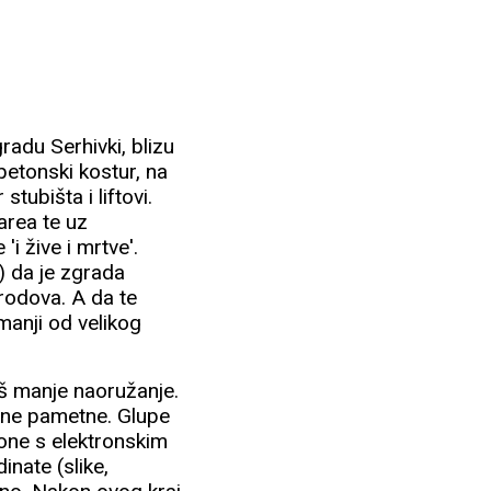
radu Serhivki, blizu
betonski kostur, na
tubišta i liftovi.
area te uz
i žive i mrtve'.
) da je zgrada
rodova. A da te
manji od velikog
oš manje naoružanje.
 one pametne. Glupe
 one s elektronskim
nate (slike,