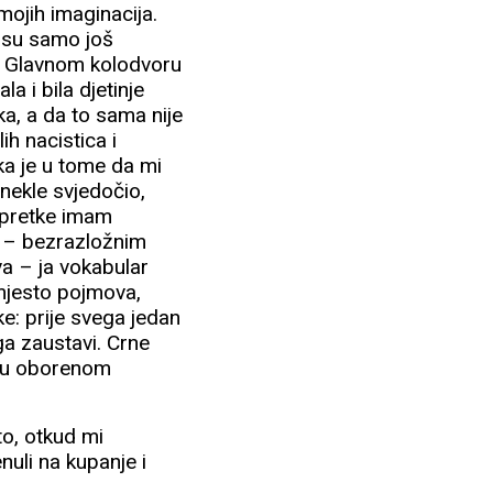
mojih imaginacija.
i su samo još
m Glavnom kolodvoru
a i bila djetinje
ka, a da to sama nije
h nacistica i
ka je u tome da mi
onekle svjedočio,
napretke imam
e – bezrazložnim
va – ja vokabular
mjesto pojmova,
e: prije svega jedan
ga zaustavi. Crne
jemu oborenom
to, otkud mi
nuli na kupanje i