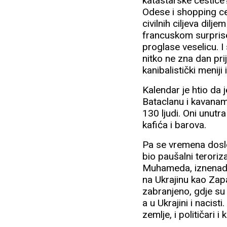
katastarske čestice
Odese i shopping ce
civilnih ciljeva dilj
francuskom surprise
proglase veselicu. I
nitko ne zna dan pri
kanibalistički meniji
Kalendar je htio da
Bataclanu i kavanam
130 ljudi. Oni unutra
kafića i barova.
Pa se vremena doslo
bio paušalni teroriz
Muhameda, iznenadni 
na Ukrajinu kao Zap
zabranjeno, gdje su 
a u Ukrajini i nacis
zemlje, i političari 