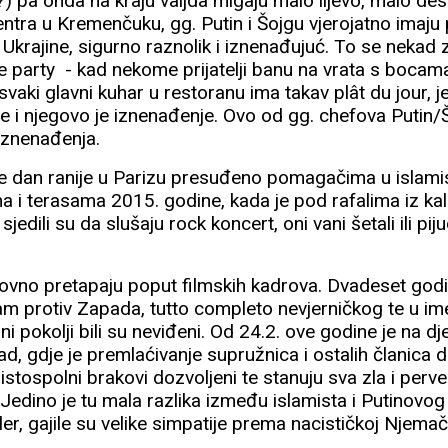
?) pa onda na kraju valjda migaju malo lijevo, malo de
ntra u Kremenčuku, gg. Putin i Šojgu vjerojatno imaju
em Ukrajine, sigurno raznolik i iznenađujuć. To se nekad 
 party - kad nekome prijatelji banu na vrata s bocama
 svaki glavni kuhar u restoranu ima takav plât du jour, j
je i njegovo je iznenađenje. Ovo od gg. chefova Putin/
 iznenađenja.
 je dan ranije u Parizu presuđeno pomagačima u islam
a i terasama 2015. godine, kada je pod rafalima iz ka
 sjedili su da slušaju rock koncert, oni vani šetali ili p
vno pretapaju poput filmskih kadrova. Dvadeset godi
am protiv Zapada, tutto completo nevjerničkog te u ime
pokolji bili su neviđeni. Od 24.2. ove godine je na dj
ad, gdje je premlaćivanje supružnica i ostalih članica
istospolni brakovi dozvoljeni te stanuju sva zla i perve
ti. Jedino je tu mala razlika između islamista i Putinov
i kler, gajile su velike simpatije prema nacističkoj Njemač