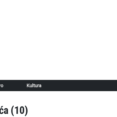
vo
Kultura
ća (10)