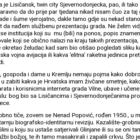
 je Lisičansk, twin city Sjevernodonjecka, pao, ili tako 
ravno da do prije par tjedana nikad nisam čuo za taj
ivade i šume vjerojatno, dakle tamo gdje su nekad stano
net da nađem službenu prezentaciju grada. Ne želim vid
se institucija koji su mu (bili) na ponos, popis znameni
ovale koji se obično nalazi na kraju takvih prezentacij
e okretao želudac kad sam bio otišao pogledati sliku k
ska vojna avijacija ili kakva 'elitna' raketna jedinica p
i.
ci, gospoda i dame u Kremlju nemaju pojma kako dobro
i u zabiti kakva je Hrvatska imam živčane smetnje, kak
rata i korisnicima interneta grada Vilne, ubave i učene
u: bog bio sa Lisičancima i Sjevernodonječanima proti
jece.
bno tiče, zovem se Nenad Popović, rođen 1950., u men
utarnju biografsko-identitarnu reviziju. Kazalište-grobni
ini u koju su ustaše satjerivali Glinjane ili su se oni 
lužbi božjoj, te ih tamo masakrirali i zapalili crkvu. Št