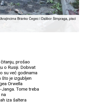
' Ukrajincima Branko Čegec i Dalibor Šimpraga, pisci
čitanju, prošao
u o Rusiji. Dobivat
ako su već godinama
 što je izgubljen
rgea Orwella
g-Janga. Tome treba
t na
h iza šaltera