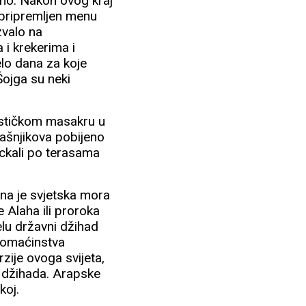
sno. Nakon ovog kraj
 pripremljen menu
zvalo na
 i krekerima i
elo dana za koje
Šojga su neki
ističkom masakru u
lašnjikova pobijeno
ijuckali po terasama
na je svjetska mora
 Alaha ili proroka
elu državni džihad
 domaćinstva
rzije ovoga svijeta,
og džihada. Arapske
koj.