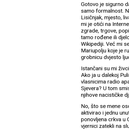
Gotovo je sigurno da
samo formalnost. Na
Lisičnjak, mjesto, l
mi je otići na Inter
zgrade, trgove, popi
tamo rođene ili djel
Wikipediji. Već mi s
Mariupolju koje je ru
grobnicu dvjesto ljud
Istančani su mi živ
Ako ja u dalekoj Pul
vlasnicima radio apa
Sjevera? U tom smisl
njihove nacističke d
No, što se mene oso
aktivirao i jednu un
ponovljena crkva u Gl
vjernici zatekli na s