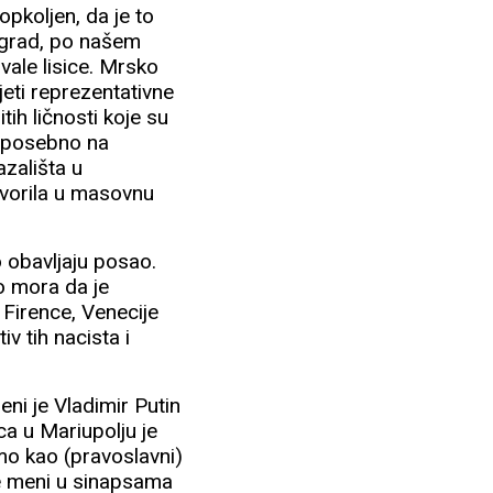
opkoljen, da je to
 grad, po našem
vale lisice. Mrsko
jeti reprezentativne
tih ličnosti koje su
a, posebno na
azališta u
retvorila u masovnu
 obavljaju posao.
o mora da je
 Firence, Venecije
v tih nacista i
i je Vladimir Putin
ca u Mariupolju je
tamo kao (pravoslavni)
o je meni u sinapsama