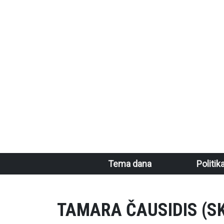
Skoči na glavni sadržaj
Main navigation
Tema dana
Politik
TAMARA ČAUSIDIS (S