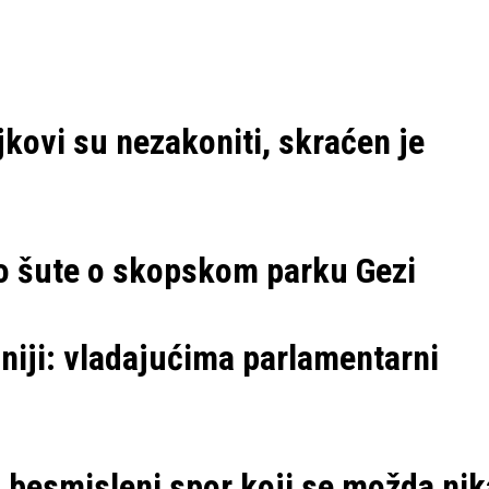
kovi su nezakoniti, skraćen je
o šute o skopskom parku Gezi
niji: vladajućima parlamentarni
 besmisleni spor koji se možda ni