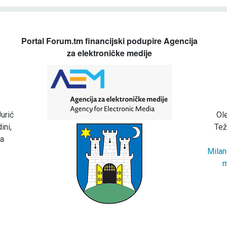
Portal Forum.tm financijski podupire Agencija
za elektroničke medije
urić
Ol
ini,
Tež
za
Milan
m