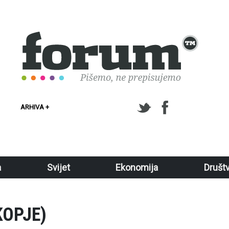
ARHIVA +
a
Svijet
Ekonomija
Društ
KOPJE)