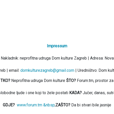
Impressum
 Nakladnik: neprofitna udruga Dom kulture Zagreb | Adresa: Nova
eb | email:
domkulturezagreb@gmail.com
| Uredništvo: Dom kul
TKO?
Neprofitna udruga Dom kulture
ŠTO?
Forum.tm, prostor za
slobodne ljude i one koji to žele postati
KADA?
Jučer, danas, sutr
GDJE?
www.forum.tm &nbsp
;
ZAŠTO?
Da bi stvari bile jasnije