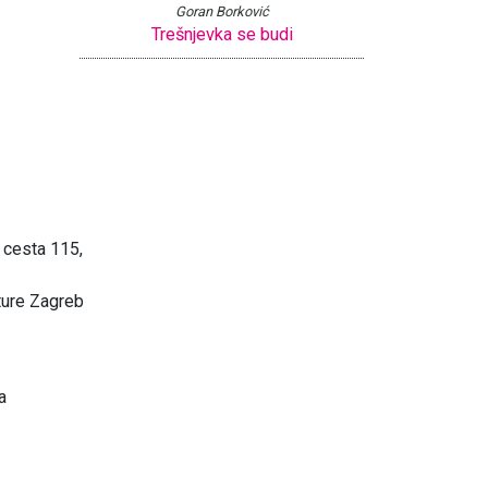
Goran Borković
Trešnjevka se budi
 cesta 115,
ture Zagreb
a