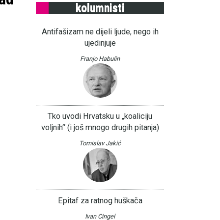
kolumnisti
Antifašizam ne dijeli ljude, nego ih
ujedinjuje
Franjo Habulin
Tko uvodi Hrvatsku u „koaliciju
voljnih“ (i još mnogo drugih pitanja)
Tomislav Jakić
Epitaf za ratnog huškača
Ivan Cingel