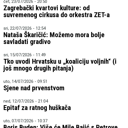
čet, 23/07/2026 - 20:50
Zagrebački kvartovi kulture: od
suvremenog cirkusa do orkestra ZET-a
sri, 22/07/2026 - 12:54
Nataša Škaričić: Možemo mora bolje
savladati gradivo
sri, 15/07/2026 - 11:49
Tko uvodi Hrvatsku u „koaliciju voljnih“ (i
još mnogo drugih pitanja)
uto, 14/07/2026 - 09:51
Sjene nad prvenstvom
ned, 12/07/2026 - 21:04
Epitaf za ratnog huškača
uto, 07/07/2026 - 10:37
Boris Buden: Više će Mile Bajić s Petrove