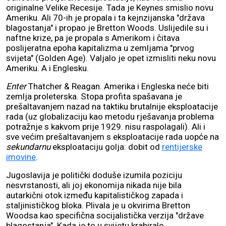
originalne Velike Recesije. Tada je Keynes smislio novu
Ameriku. Ali 70-ih je propala i ta kejnzijanska "država
blagostanja" i propao je Bretton Woods. Uslijedile su i
naftne krize, pa je propala s Amerikom i čitava
poslijeratna epoha kapitalizma u zemljama "prvog
svijeta" (Golden Age). Valjalo je opet izmisliti neku novu
Ameriku. A i Englesku.
Enter
Thatcher & Reagan. Amerika i Engleska neće biti
zemlja proleterska. Stopa profita spašavana je
prešaltavanjem nazad na taktiku brutalnije eksploatacije
rada (uz globalizaciju kao metodu rješavanja problema
potražnje s kakvom prije 1929. nisu raspolagali). Ali i
sve većim prešaltavanjem s eksploatacije rada uopće na
sekundarnu
eksploataciju golja: dobit od
rentijerske
imovine
.
Jugoslavija je politički doduše izumila poziciju
nesvrstanosti, ali joj ekonomija nikada nije bila
autarkični otok između kapitalističkog zapada i
staljinističkog bloka. Plivala je u okvirima Bretton
Woodsa kao specifična socijalistička verzija "države
blagostanja". Kada je to u svijetu krahiralo,