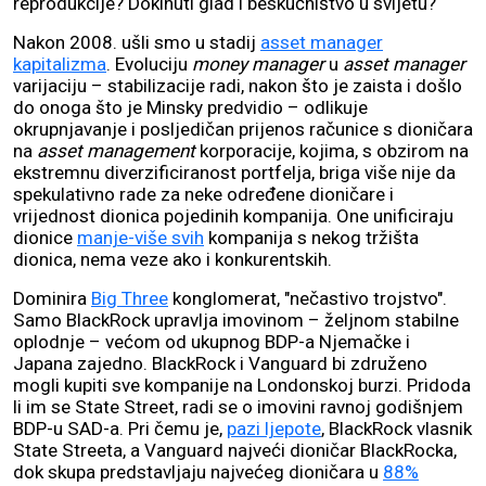
reprodukcije? Dokinuti glad i beskućništvo u svijetu?
Nakon 2008. ušli smo u stadij
asset manager
kapitalizma
. Evoluciju
money manager
u
asset manager
varijaciju – stabilizacije radi, nakon što je zaista i došlo
do onoga što je Minsky predvidio – odlikuje
okrupnjavanje i posljedičan prijenos računice s dioničara
na
asset management
korporacije, kojima, s obzirom na
ekstremnu diverzificiranost portfelja, briga više nije da
spekulativno rade za neke određene dioničare i
vrijednost dionica pojedinih kompanija. One unificiraju
dionice
manje-više svih
kompanija s nekog tržišta
dionica, nema veze ako i konkurentskih.
Dominira
Big Three
konglomerat, "nečastivo trojstvo".
Samo BlackRock upravlja imovinom – željnom stabilne
oplodnje – većom od ukupnog BDP-a Njemačke i
Japana zajedno. BlackRock i Vanguard bi združeno
mogli kupiti sve kompanije na Londonskoj burzi. Pridoda
li im se State Street, radi se o imovini ravnoj godišnjem
BDP-u SAD-a. Pri čemu je,
pazi ljepote
, BlackRock vlasnik
State Streeta, a Vanguard najveći dioničar BlackRocka,
dok skupa predstavljaju najvećeg dioničara u
88%