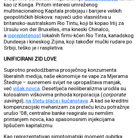
kao iz Konga. Pritom interesi umreženog
multinacionalnog Kapitala probijaju i barijere velikih
geopolitičkih blokova: najveći udio vlasništva u
britansko-australskom Rio Tintu, koji bi kopao litij za
Ursulu von der Bruxelles, ima kineski Chinalco,
a
isprepletenost
lokalnih firmi-kćeri Rio Tinta, kanadskog
Dundeeja i kineskog Zijina, koji također mučki rudare po
Srbiji, teško je i raspletiva.
UNIFICIRANI ZID LOVE
Suprotno predodžbama prosječnog konzumenta
liberalnih medija, naše ekonomije ne vape za Mjerama
Štednje – suvremeni svijet ne upropaštava manjak,
već
višak novca
. Desetljeća neoliberalizma urodila su
kolosalnim viškovima prihoda korporacija (
corporate
savings
),
na štetu plaća i kućanstava
. A kad se kreditni
kompenzacijski mehanizam za prateću krizu potražnje
urušio '08, centralne banke reagirale su nemilim
printanjem novca, kao spasonosnim injekcijama
lipšućem kapitalizmu.
Kao reprezentativan simptomatski moment gubitka