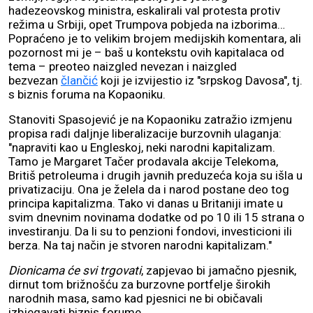
hadezeovskog ministra, eskalirali val protesta protiv
režima u Srbiji, opet Trumpova pobjeda na izborima…
Popraćeno je to velikim brojem medijskih komentara, ali
pozornost mi je – baš u kontekstu ovih kapitalaca od
tema – preoteo naizgled nevezan i naizgled
bezvezan
člančić
koji je izvijestio iz "srpskog Davosa", tj.
s biznis foruma na Kopaoniku.
Stanoviti Spasojević je na Kopaoniku zatražio izmjenu
propisa radi daljnje liberalizacije burzovnih ulaganja:
"napraviti kao u Engleskoj, neki narodni kapitalizam.
Tamo je Margaret Tačer prodavala akcije Telekoma,
Britiš petroleuma i drugih javnih preduzeća koja su išla u
privatizaciju. Ona je želela da i narod postane deo tog
principa kapitalizma. Tako vi danas u Britaniji imate u
svim dnevnim novinama dodatke od po 10 ili 15 strana o
investiranju. Da li su to penzioni fondovi, investicioni ili
berza. Na taj način je stvoren narodni kapitalizam."
Dionicama će svi trgovati
, zapjevao bi jamačno pjesnik,
dirnut tom brižnošću za burzovne portfelje širokih
narodnih masa, samo kad pjesnici ne bi običavali
izbjegavati biznis forume.