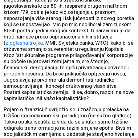
jugoslavenska kriza 80-ih, raspirena drugom naftnom
krizom '79, došla je kao vid ostajanja u praznom,
nepostojanja više starog i isključenosti iz novog poretka
koji se uspostavljao. Mic po mic neoliberalizam tijekom
80-ih postaje jedini mogući kontekst. U naravi mu je da
moć nameće preko supranacionalnih institucija
(
zloglasna trojka
: MMF, Svjetska banka, WTO), kako bi se
državama smanjio suverenitet u reguliranju Kapitala.
Kroz "strukturalne programe prilagođavanja" korporacije
su počele uvjetovati zemljama mjere štednje,
financijsku deregulaciju te opću privatizaciju privrede i
prirodnih resursa. Da bi se priključila optjecaju novca,
Jugoslavija je prvo morala demontirati radničko
samoupravljanje i koncept društvenog vlasništva.
Postati kapitalistička zemlja. Ili se, dobro, razbiti na nove
kapitalističke. Ali
kako
kapitalističke?
Pojam o "tranziciji" uvriježio se u značenju prelaska na
tržišnu socioekonomsku paradigmu (ne nužno glatkog).
Takva optika ispušta iz vida da se unutar same tržišne
odigrala transformacija na razini smjene epoha. Bivšim
socijalističkim zemljama u zadatak je stavljeno hvatanje