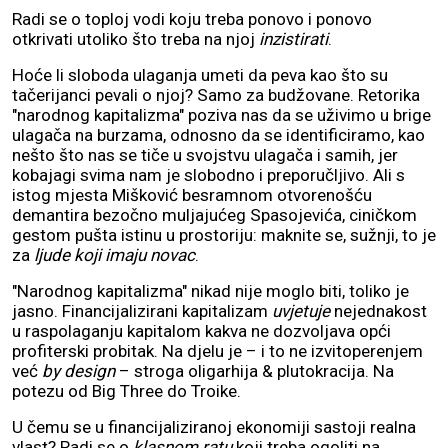
Radi se o toploj vodi koju treba ponovo i ponovo
otkrivati utoliko što treba na njoj
inzistirati
.
Hoće li sloboda ulaganja umeti da peva kao što su
tačerijanci pevali o njoj? Samo za budžovane. Retorika
"narodnog kapitalizma" poziva nas da se uživimo u brige
ulagača na burzama, odnosno da se identificiramo, kao
nešto što nas se tiče u svojstvu ulagača i samih, jer
kobajagi svima nam je slobodno i preporučljivo. Ali s
istog mjesta Mišković besramnom otvorenošću
demantira bezočno muljajućeg Spasojevića, ciničkom
gestom pušta istinu u prostoriju: maknite se, sužnji, to je
za
ljude koji imaju novac
.
"Narodnog kapitalizma" nikad nije moglo biti, toliko je
jasno. Financijalizirani kapitalizam
uvjetuje
nejednakost
u raspolaganju kapitalom kakva ne dozvoljava opći
profiterski probitak. Na djelu je – i to ne izvitoperenjem
već
by design
– stroga oligarhija & plutokracija. Na
potezu od Big Three do Troike.
U čemu se u financijaliziranoj ekonomiji sastoji realna
vlast? Radi se o
klasnom ratu
koji treba ogoliti na