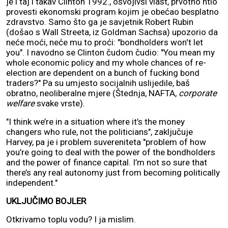
je i taj i takav Clinton 1992., osvojivši vlast, prvotno htio
provesti ekonomski program kojim je obećao besplatno
zdravstvo. Samo što ga je savjetnik Robert Rubin
(došao s Wall Streeta, iz Goldman Sachsa) upozorio da
neće moći, neće mu to proći: "bondholders won't let
you". I navodno se Clinton čudom čudio: "You mean my
whole economic policy and my whole chances of re-
election are dependent on a bunch of fucking bond
traders?" Pa su umjesto socijalnih uslijedile, baš
obratno, neoliberalne mjere (Štednja, NAFTA,
corporate
welfare
svake vrste).
"I think we’re in a situation where it’s the money
changers who rule, not the politicians", zaključuje
Harvey, pa je i problem suvereniteta "problem of how
you’re going to deal with the power of the bondholders
and the power of finance capital. I’m not so sure that
there’s any real autonomy just from becoming politically
independent."
UKLJUČIMO BOJLER
Otkrivamo toplu vodu? I ja mislim.