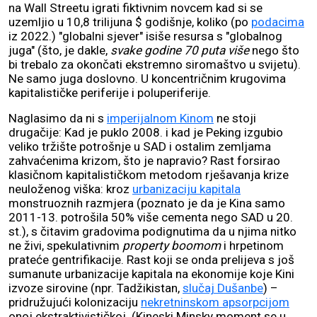
na Wall Streetu igrati fiktivnim novcem kad si se
uzemljio u 10,8 trilijuna $ godišnje, koliko (po
podacima
iz 2022.) "globalni sjever" isiše resursa s "globalnog
juga" (što, je dakle,
svake godine 70 puta više
nego što
bi trebalo za okončati ekstremno siromaštvo u svijetu).
Ne samo juga doslovno. U koncentričnim krugovima
kapitalističke periferije i poluperiferije.
Naglasimo da ni s
imperijalnom Kinom
ne stoji
drugačije: Kad je puklo 2008. i kad je Peking izgubio
veliko tržište potrošnje u SAD i ostalim zemljama
zahvaćenima krizom, što je napravio? Rast forsirao
klasičnom kapitalističkom metodom rješavanja krize
neuloženog viška: kroz
urbanizaciju kapitala
monstruoznih razmjera (poznato je da je Kina samo
2011-13. potrošila 50% više cementa nego SAD u 20.
st.), s čitavim gradovima podignutima da u njima nitko
ne živi, spekulativnim
property boomom
i hrpetinom
prateće gentrifikacije. Rast koji se onda prelijeva s još
sumanute urbanizacije kapitala na ekonomije koje Kini
izvoze sirovine (npr. Tadžikistan,
slučaj Dušanbe
) –
pridružujući kolonizaciju
nekretninskom apsorpcijom
onoj ekstraktivističkoj. (Kineski Minsky moment se u