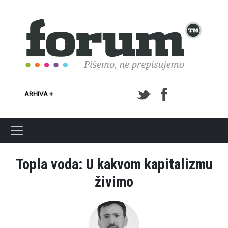
Skoči na glavni sadržaj
ARHIVA +
Topla voda: U kakvom kapitalizmu
živimo