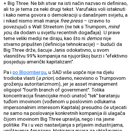
+ Big Three. Ne bih stvar na isti način nazvao ni definirao,
ali to je tema za neki drugi tekst. Varufakis voli istaknuti
i kako nema govora o demokraciji u današnjem svijetu, a
i nikad nismo imali manje
free press
– izravno to
povezujući s Wall Streetom (ne tek s Trumpom,
mind
you
, da dodam u svjetlu recentnih događaja). U prave
teme veliki mediji ne diraju, kao što ni
demos
nije
stvarno pripušten (definicija tehnokracije) – budući da
Big Three drže, šacuje Janis odokativno, u svom
vlasništvu 99% kompanija na njujorškoj burzi i "efektivno
posjeduju američki kapitalizam".
Pa i
po Bloombergu
, u SAD više uopće nije na djelu
trodioba vlasti (
a priori
, odavno, neovisno o Trumpovom
groženju autoritarizmom), jer je asset management
oligopol "fourth branch of government". Tolika
koncentracija financijske moći unatoč "tek" baratanju
tuđom imovinom (vođenom u poslovnim odlukama
impersonalnim interesom Kapitala) presudno će utjecati
ne samo na poslovanje konkretnih kompanija ili ulagača
čijom imovinom Big Three upravlja, nego i na javne
politike. Pa i u vezi nastavljanja s prljavim industrijama,
uništavanja Amazone, blokiranja mjera za ublažavanje