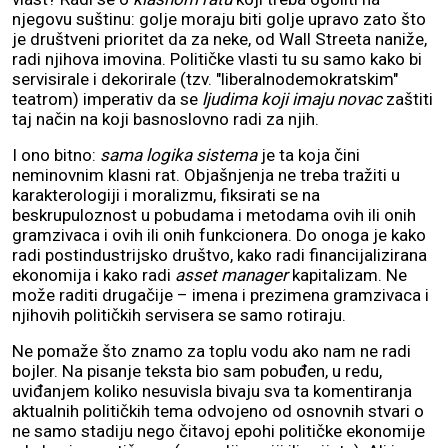
njegovu suštinu: golje moraju biti golje upravo zato što
je društveni prioritet da za neke, od Wall Streeta naniže,
radi njihova imovina. Političke vlasti tu su samo kako bi
servisirale i dekorirale (tzv. "liberalnodemokratskim"
teatrom) imperativ da se
ljudima koji imaju novac
zaštiti
taj način na koji basnoslovno radi za njih.
I ono bitno:
sama logika sistema
je ta koja čini
neminovnim klasni rat. Objašnjenja ne treba tražiti u
karakterologiji i moralizmu, fiksirati se na
beskrupuloznost u pobudama i metodama ovih ili onih
gramzivaca i ovih ili onih funkcionera. Do onoga je kako
radi postindustrijsko društvo, kako radi financijalizirana
ekonomija i kako radi
asset manager
kapitalizam. Ne
može raditi drugačije – imena i prezimena gramzivaca i
njihovih političkih servisera se samo rotiraju.
Ne pomaže što znamo za toplu vodu ako nam ne radi
bojler. Na pisanje teksta bio sam pobuđen, u redu,
uviđanjem koliko nesuvisla bivaju sva ta komentiranja
aktualnih političkih tema odvojeno od osnovnih stvari o
ne samo stadiju nego čitavoj epohi političke ekonomije