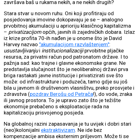
završava baš u rukama nekih, a ne nekih drugih?
Stara stvar u novom ruhu. Oni koji profitiraju od
posjedovanja imovine dokopavaju je se – analogno
prvobitnoj akumulaciji u aprioriju klasičnog kapitalizma
–
privatizacijom
općih, javnih ili zajedničkih dobara. Izlaz
iz krize profita 70-ih nađen je u onome što je David
Harvey nazvao
"akumulacijom razvlaštenjem"
:
usustavljivanju
i
institucionalizaciji
prvobitne pljačke
resursa, za privatni račun pod patronatom države. I to
pažnja sad: kao trajne i glavne ekonomske grane. Ne
predstavlja slučajnost što je neoliberalnoj državi prva
briga rastakati javne institucije i privatizirati sve što
može: od infrastrukture i poduzeća, tamo gdje su još
bila u javnom ili društvenom vlasništvu, preko prosvjete i
zdravstva (
pozdrav Berošu od Petrača
!), do vode, zraka
ili javnog prostora. To je upravo zato što je težište
ekonomije prebačeno s eksploatacije rada na
kapitalizaciju prisvojenog posjeda.
Na globalnoj razini zapasavanja je tu uvijek i dobri stari
(neo)kolonijalni
ekstraktivizam
. Ne ide bez
kompenzacije ambisa eksternim priljevom. Može ti se