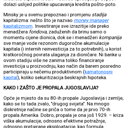
dolazi uslijed politike upucavanja kredita pošto-poto.
Minsky je u svemu prepoznao i promjenu
stadija
kapitalizma: nešto što je nazvao
money manager
kapitalizmom
. Investiranje sve izrazitije ide preko
menadžera
fondova
, zaduženih da brinu samo o
momentu cijene dionica, dok se i menadžeri
kompanija
sve manje vode rezonom dugoročne akumulacije
kapitala (i internih reinvesticija za to potrebnih), u korist
kratkoročnog povrata ulaganja za dioničare. Ni banke u
ovom stadiju više ne zanima toliko financiranje
investicija u proizvodnju, kao način da barem posredno
participiraju u nečemu produktivnom (
kamatonosni
kapital
), koliko sekuritizacija beskrajnih hipoteka.
KAKO I ZAŠTO JE PROPALA JUGOSLAVIJA?
Opće je mjesto da su 80-ih propale Jugoslavija i zemlje,
kako se to tada zvalo, "drugog svijeta". Na mnogo
diskretnije načine se priča o tome da je prvo 70-ih
propala Amerika. Dobro, propala je ona još 1929. – kriza
viška akumulacije, odnosno efektivne potražnje,
odnosno pretjerane eksploatacije, kao formula