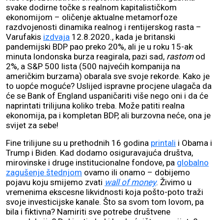
svake dodirne točke s realnom kapitalističkom
ekonomijom – oličenje aktualne metamorfoze
razdvojenosti dinamika realnog i rentijerskog rasta –
Varufakis
izdvaja
12.8.2020., kada je britanski
pandemijski BDP pao preko 20%, ali je u roku 15-ak
minuta londonska burza reagirala, pazi sad,
rastom
od
2%, a S&P 500 lista (500 najvećih kompanija na
američkim burzama) obarala sve svoje rekorde. Kako je
to uopće moguće? Uslijed ispravne procjene ulagača da
će se Bank of England uspaničariti više nego oni i da će
naprintati trilijuna koliko treba. Može patiti realna
ekonomija, pa i kompletan BDP, ali burzovna neće, ona je
svijet za sebe!
Fine trilijune su u prethodnih 16 godina
printali
i Obama i
Trump i Biden. Kad dodamo osiguravajuća društva,
mirovinske i druge institucionalne fondove, pa
globalno
zagušenje štednjom
ovamo ili onamo – dobijemo
pojavu koju smijemo zvati
wall of money
. Živimo u
vremenima ekscesne likvidnosti koja pošto-poto traži
svoje investicijske kanale. Što sa svom tom lovom, pa
bila i fiktivna? Namiriti sve potrebe društvene