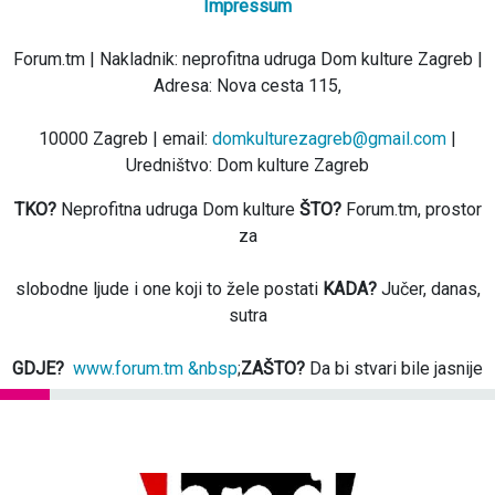
Impressum
Forum.tm | Nakladnik: neprofitna udruga Dom kulture Zagreb |
Adresa: Nova cesta 115,
10000 Zagreb | email:
domkulturezagreb@gmail.com
|
Uredništvo: Dom kulture Zagreb
TKO?
Neprofitna udruga Dom kulture
ŠTO?
Forum.tm, prostor
za
slobodne ljude i one koji to žele postati
KADA?
Jučer, danas,
sutra
GDJE?
www.forum.tm &nbsp
;
ZAŠTO?
Da bi stvari bile jasnije