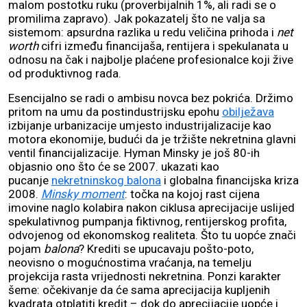
malom postotku ruku (proverbijalnih 1%, ali radi se o
promilima zapravo). Jak pokazatelj što ne valja sa
sistemom: apsurdna razlika u redu veličina prihoda i
net
worth
cifri između financijaša, rentijera i spekulanata u
odnosu na čak i najbolje plaćene profesionalce koji žive
od produktivnog rada.
Esencijalno se radi o ambisu novca bez pokrića. Držimo
pritom na umu da postindustrijsku epohu
obilježava
izbijanje urbanizacije umjesto industrijalizacije kao
motora ekonomije, budući da je tržište nekretnina glavni
ventil financijalizacije. Hyman Minsky je još 80-ih
objasnio ono što će se 2007. ukazati kao
pucanje
nekretninskog balona
i globalna financijska kriza
2008.
Minsky moment
: točka na kojoj rast cijena
imovine naglo kolabira nakon ciklusa aprecijacije uslijed
spekulativnog pumpanja fiktivnog, rentijerskog profita,
odvojenog od ekonomskog realiteta. Što tu uopće znači
pojam
balona
? Krediti se upucavaju pošto-poto,
neovisno o mogućnostima vraćanja, na temelju
projekcija rasta vrijednosti nekretnina. Ponzi karakter
šeme: očekivanje da će sama aprecijacija kupljenih
kvadrata otplatiti kredit – dok do aprecijacije uopće i