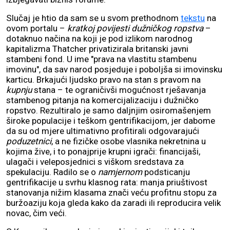
Slučaj je htio da sam se u svom prethodnom
tekstu
na
ovom portalu –
kratkoj povijesti dužničkog ropstva
–
dotaknuo načina na koji je pod izlikom narodnog
kapitalizma Thatcher privatizirala britanski javni
stambeni fond. U ime "prava na vlastitu stambenu
imovinu", da sav narod posjeduje i poboljša si imovinsku
karticu. Brkajući ljudsko pravo na stan s pravom na
kupnju
stana – te ograničivši mogućnost rješavanja
stambenog pitanja na komercijalizaciju i dužničko
ropstvo. Rezultiralo je samo daljnjim osiromašenjem
široke populacije i teškom gentrifikacijom, jer dabome
da su od mjere ultimativno profitirali odgovarajući
poduzetnici
, a ne fizičke osobe vlasnika nekretnina u
kojima žive, i to ponajprije krupni igrači: financijaši,
ulagači i veleposjednici s viškom sredstava za
spekulaciju. Radilo se o
namjernom
podsticanju
gentrifikacije u svrhu klasnog rata: manja priuštivost
stanovanja nižim klasama znači veću profitnu stopu za
buržoaziju koja gleda kako da zaradi ili reproducira velik
novac, čim veći.