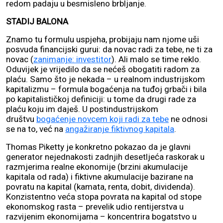
redom padaju u besmisleno brbljanje.
STADIJ BALONA
Znamo tu formulu uspjeha, probijaju nam njome uši
posvuda financijski gurui: da novac radi za tebe, ne ti za
novac (
zanimanje: investitor
). Ali malo se time reklo.
Oduvijek je vrijedilo da se nećeš obogatiti radom za
plaću. Samo što je nekada – u realnom industrijskom
kapitalizmu – formula bogaćenja na tuđoj grbači i bila
po kapitalističkoj definiciji: u tome da drugi rade za
plaću koju im daješ. U postindustrijskom
društvu
bogaćenje novcem koji radi za tebe
ne odnosi
se na to, već na
angažiranje fiktivnog kapitala
.
Thomas Piketty je konkretno pokazao da je glavni
generator nejednakosti zadnjih desetljeća raskorak u
razmjerima realne ekonomije (brzini akumulacije
kapitala od rada) i fiktivne akumulacije bazirane na
povratu na kapital (kamata, renta, dobit, dividenda).
Konzistentno veća stopa povrata na kapital od stope
ekonomskog rasta – prevelik udio rentijerstva u
razvijenim ekonomijama – koncentrira bogatstvo u