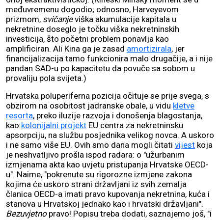
međuvremenu dogodio
; odnosno, Harveyevom
prizmom,
svičanje
viška akumulacije kapitala u
nekretnine doseglo je točku viška nekretninskih
investicija, što početni problem ponavlja kao
amplificiran. Ali Kina ga je zasad
amortizirala
, jer
financijalizacija tamo funkcionira malo drugačije, a i nije
pandan SAD-u po kapacitetu da povuče sa sobom u
provaliju pola svijeta.)
Hrvatska poluperiferna pozicija očituje se prije svega, s
obzirom na osobitost jadranske obale, u vidu
kletve
resorta
, preko iluzije razvoja i donošenja blagostanja,
kao
kolonijalni projekt
EU centra za nekretninsku
apsorpciju, na službu posjednika velikog novca. A uskoro
i ne samo više EU. Ovih smo dana mogli čitati
vijest
koja
je neshvatljivo prošla ispod radara: o "užurbanim
izmjenama akta kao uvjetu pristupanja Hrvatske OECD-
u". Naime, "pokrenute su rigorozne izmjene zakona
kojima će uskoro strani državljani iz svih zemalja
članica OECD-a imati pravo kupovanja nekretnina, kuća i
stanova u Hrvatskoj jednako kao i hrvatski državljani".
Bezuvjetno
pravo! Popisu treba dodati, saznajemo još, "i