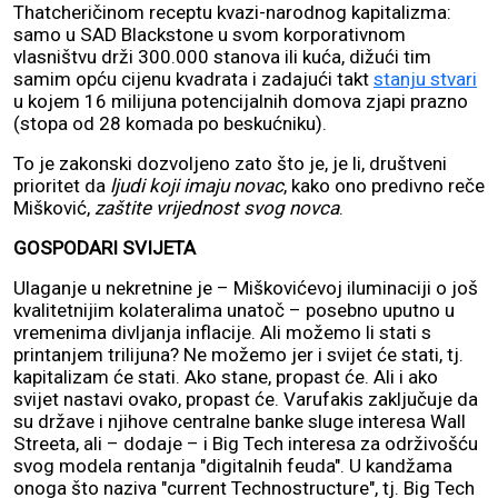
Thatcheričinom receptu kvazi-narodnog kapitalizma:
samo u SAD Blackstone u svom korporativnom
vlasništvu drži 300.000 stanova ili kuća, dižući tim
samim opću cijenu kvadrata i zadajući takt
stanju stvari
u kojem 16 milijuna potencijalnih domova zjapi prazno
(stopa od 28 komada po beskućniku).
To je zakonski dozvoljeno zato što je, je li, društveni
prioritet da
ljudi koji imaju novac
, kako ono predivno reče
Mišković,
zaštite vrijednost svog novca
.
GOSPODARI SVIJETA
Ulaganje u nekretnine je – Miškovićevoj iluminaciji o još
kvalitetnijim kolateralima unatoč – posebno uputno u
vremenima divljanja inflacije. Ali možemo li stati s
printanjem trilijuna? Ne možemo jer i svijet će stati, tj.
kapitalizam će stati. Ako stane, propast će. Ali i ako
svijet nastavi ovako, propast će. Varufakis zaključuje da
su države i njihove centralne banke sluge interesa Wall
Streeta, ali – dodaje – i Big Tech interesa za održivošću
svog modela rentanja "digitalnih feuda". U kandžama
onoga što naziva "current Technostructure", tj. Big Tech