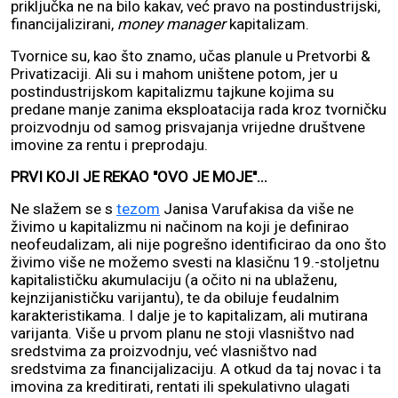
priključka ne na bilo kakav, već pravo na postindustrijski,
financijalizirani,
money manager
kapitalizam.
Tvornice su, kao što znamo, učas planule u Pretvorbi &
Privatizaciji. Ali su i mahom uništene potom, jer u
postindustrijskom kapitalizmu tajkune kojima su
predane manje zanima eksploatacija rada kroz tvorničku
proizvodnju od samog prisvajanja vrijedne društvene
imovine za rentu i preprodaju.
PRVI KOJI JE REKAO "OVO JE MOJE"...
Ne slažem se s
tezom
Janisa Varufakisa da više ne
živimo u kapitalizmu ni načinom na koji je definirao
neofeudalizam, ali nije pogrešno identificirao da ono što
živimo više ne možemo svesti na klasičnu 19.-stoljetnu
kapitalističku akumulaciju (a očito ni na ublaženu,
kejnzijanističku varijantu), te da obiluje feudalnim
karakteristikama. I dalje je to kapitalizam, ali mutirana
varijanta. Više u prvom planu ne stoji vlasništvo nad
sredstvima za proizvodnju, već vlasništvo nad
sredstvima za financijalizaciju. A otkud da taj novac i ta
imovina za kreditirati, rentati ili spekulativno ulagati