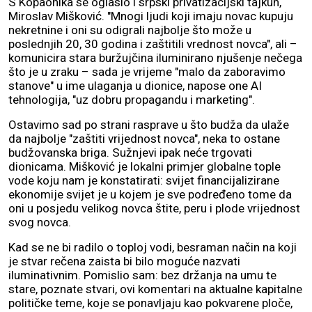
S Kopaonika se oglasio i srpski privatizacijski tajkun,
Miroslav Mišković. "Mnogi ljudi koji imaju novac kupuju
nekretnine i oni su odigrali najbolje što može u
poslednjih 20, 30 godina i zaštitili vrednost novca", ali –
komunicira stara buržujčina iluminirano njušenje nečega
što je u zraku – sada je vrijeme "malo da zaboravimo
stanove" u ime ulaganja u dionice, napose one AI
tehnologija, "uz dobru propagandu i marketing".
Ostavimo sad po strani rasprave u što budža da ulaže
da najbolje "zaštiti vrijednost novca", neka to ostane
budžovanska briga. Sužnjevi ipak neće trgovati
dionicama. Mišković je lokalni primjer globalne tople
vode koju nam je konstatirati: svijet financijalizirane
ekonomije svijet je u kojem je sve podređeno tome da
oni u posjedu velikog novca štite, peru i plode vrijednost
svog novca.
Kad se ne bi radilo o toploj vodi, besraman način na koji
je stvar rečena zaista bi bilo moguće nazvati
iluminativnim. Pomislio sam: bez držanja na umu te
stare, poznate stvari, ovi komentari na aktualne kapitalne
političke teme, koje se ponavljaju kao pokvarene ploče,