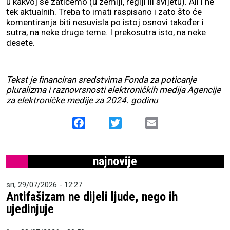
u kakvoj se zatičemo (u zemlji, regiji ili svijetu). Ali i ne
tek aktualnih. Treba to imati raspisano i zato što će
komentiranja biti nesuvisla po istoj osnovi također i
sutra, na neke druge teme. I prekosutra isto, na neke
desete.
Tekst je financiran sredstvima Fonda za poticanje
pluralizma i raznovrsnosti elektroničkih medija Agencije
za elektroničke medije za 2024. godinu
Facebook
Twitter
Email
najnovije
sri, 29/07/2026 - 12:27
Antifašizam ne dijeli ljude, nego ih
ujedinjuje