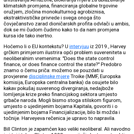
klimatskih promjena, financiranja globalne trgovine
oružjem, zločina monokulturnog agrobiznisa,
ekstraktivističke privrede i svega onoga što
čovječanstvo zarad dioničarskih profita odvlači u ambis,
dok se mi čudom čudimo kako to da nam promjena
kursa ide tako inertno.
Hoćemo li o EU kontekstu? U
intervjuu
iz 2019., Harvey
grčkim primjerom ilustrira opći problem suvereniteta u
neoliberalnim vremenima: "Does the state control
finance, or does finance control the state?" Predobro
znamo o čemu priča: možemo se pouzdati u
provjerene
disciplinske mjere
Troike (MMF, Europska
komisija, Europska centralna banka) da osujete bilo
kakav pokušaj suverenog divergiranja, nedajbože
lomljenja krize preko financijskog sektora umjesto
grbače naroda. Mogli bismo stoga stilskom figurom,
umjesto o ujedinjenim bojama Kapitala, govoriti i o
ujedinjenim bojama Financijalizacije, bilo bi možda i
točnije. Harveyeva rečenica je upravo to napravila.
Bill Clinton je zapamćen kao veliki neoliberal. Ali navodno