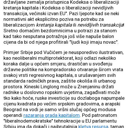
državljane zemalja pristupnica Kodeksa o liberalizaciji
kretanja kapitala i Kodeksa o liberalizaciji nevidljivih
transakcija, većinski izvan EU". Pazi ljepote kad se neki
normativni akt eksplicitno poziva na potrebu za
liberalizacijom
kretanja kapitala
ili
nevidljivih transakcija
!
Sretno domaćim bezdomnicima u potrazi za stanom
kad tako nesputana potražnja još više napuše balon
cijena da bi od njega profitirali "ljudi koji imaju novac".
Primjer Srbije pod Vučićem je neusporedivo ilustrativan,
kao neoliberalni multiprotektorat, koji odlazi nekoliko
koraka dalje u općem smjeru, drastičan u svođenju
državne politike na kompradorsko otvaranje širom vrata
svakoj vrsti regresivnog kapitala, s urušavanjem svih
standarda radničkih prava, zaštite okoliša ili urbanog
prostora. Kineski Linglong može u Zrenjaninu držati
radnike u doslovno ropskim uvjetima, zagađivati može
tko kako hoće, ruske investicije su dozlaboga napumpale
cijenu kvadrata po većim srpskim gradovima, a arapski
Beograd na vodi je samo vršni slučaj općeg modusa
operandi
razaranja grada kapitalom
. Pod patronatom
"liberalnodemokratske" tehnokracije u EU parlamentu
Srbiju ima da dokači i najbrutalnija
kletva resursa
, taman