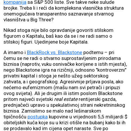
kompanija
sa S&P 500 liste. Sve takve neke sulude
brojke. Treba li i reći da kompleksna vlasnička struktura
onemogućava transparentno saznavanje stvarnog
vlasništva u Big Three?
Nikad stoga nije bilo opravdanije govoriti stilskom
figurom o Kapitalu, baš kao da se i ne radi samo o
stilskoj figuri. Ujedinjene boje Kapitala.
A imamo i
BlackRock vs. Blackstone
podtemu – pri
čemu se ne radi o stvarno suprostavljenim prirodama
biznisa (naprotiv, vuku osnivačke korijene s istih mjesta),
nego Blackstone igra na rizičniji, odnosno "kontroverzni"
privatni kapital i stoga je nešto užeg sektorskog
zahvata, a i geografskog. Agresivnije prljava posla, ako
nećemo eufemizmom (mašu nam svi petrači i pripuzi
ovog svijeta). Ali je drugim ili istim poslom Blackstone
pritom najveći svjetski
real estate
rentijerski gazda,
prednjačeći upravo u spekulativnoj strani nekretninskog
biznisa. Zamislimo se malo nad lešinarskom
tipičnošću
postupka
kupovine u vrijednosti 5,5 milijardi $
obiteljskih kuća koje su u krizi otišle na bubanj kako bi ih
se prodavalo kad im cijena opet naraste. Sve po