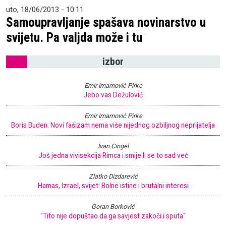
uto, 18/06/2013 - 10:11
Samoupravljanje spašava novinarstvo u
svijetu. Pa valjda može i tu
izbor
Emir Imamović Pirke
Jebo vas Dežulović
Emir Imamović Pirke
Boris Buden: Novi fašizam nema više nijednog ozbiljnog neprijatelja
Ivan Cingel
Još jedna vivisekcija Rimca i smije li se to sad već
Zlatko Dizdarević
Hamas, Izrael, svijet: Bolne istine i brutalni interesi
Goran Borković
"Tito nije dopuštao da ga savjest zakoči i sputa"