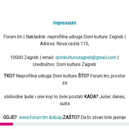
Impressum
Forum.tm | Nakladnik: neprofitna udruga Dom kulture Zagreb |
Adresa: Nova cesta 115,
10000 Zagreb | email:
domkulturezagreb@gmail.com
|
Uredništvo: Dom kulture Zagreb
TKO?
Neprofitna udruga Dom kulture
ŠTO?
Forum.tm, prostor
za
slobodne ljude i one koji to žele postati
KADA?
Jučer, danas,
sutra
GDJE?
www.forum.tm &nbsp
;
ZAŠTO?
Da bi stvari bile jasnije