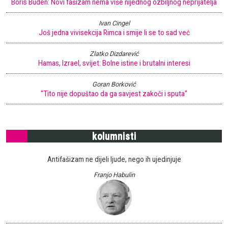
Boris Buden: Novi fašizam nema više nijednog ozbiljnog neprijatelja
Ivan Cingel
Još jedna vivisekcija Rimca i smije li se to sad već
Zlatko Dizdarević
Hamas, Izrael, svijet: Bolne istine i brutalni interesi
Goran Borković
"Tito nije dopuštao da ga savjest zakoči i sputa"
kolumnisti
Antifašizam ne dijeli ljude, nego ih ujedinjuje
Franjo Habulin