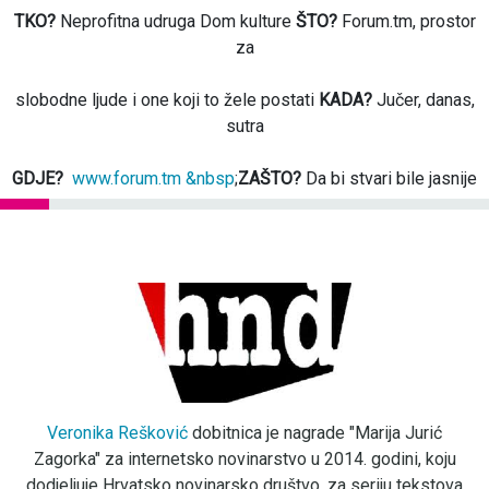
TKO?
Neprofitna udruga Dom kulture
ŠTO?
Forum.tm, prostor
za
slobodne ljude i one koji to žele postati
KADA?
Jučer, danas,
sutra
GDJE?
www.forum.tm &nbsp
;
ZAŠTO?
Da bi stvari bile jasnije
Veronika Rešković
dobitnica je nagrade "Marija Jurić
Zagorka" za internetsko novinarstvo u 2014. godini, koju
dodjeljuje Hrvatsko novinarsko društvo, za seriju tekstova