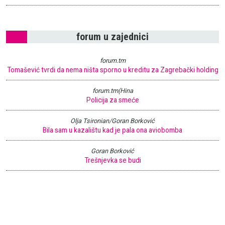
forum u zajednici
forum.tm
Tomašević tvrdi da nema ništa sporno u kreditu za Zagrebački holding
forum.tm(Hina
Policija za smeće
Olja Tsironian/Goran Borković
Bila sam u kazalištu kad je pala ona aviobomba
Goran Borković
Trešnjevka se budi