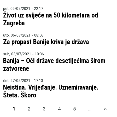
pet, 09/07/2021 - 22:17
Život uz svijeće na 50 kilometara od
Zagreba
uto, 06/07/2021 - 08:56
Za propast Banije kriva je država
sub, 03/07/2021 - 10:36
Banija – Oči države desetljećima širom
zatvorene
čet, 27/05/2021 - 17:13
Neistina. Vrijeđanje. Uznemiravanje.
Šteta. Škoro
Pagination
Next
1
2
3
4
5
…
››