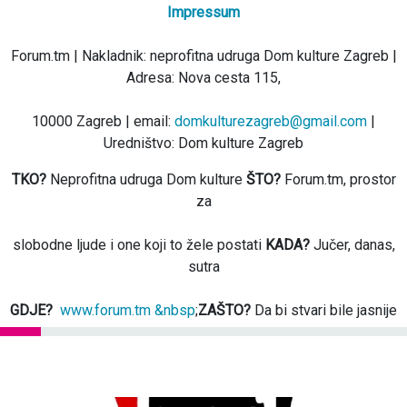
Impressum
Forum.tm | Nakladnik: neprofitna udruga Dom kulture Zagreb |
Adresa: Nova cesta 115,
10000 Zagreb | email:
domkulturezagreb@gmail.com
|
Uredništvo: Dom kulture Zagreb
TKO?
Neprofitna udruga Dom kulture
ŠTO?
Forum.tm, prostor
za
slobodne ljude i one koji to žele postati
KADA?
Jučer, danas,
sutra
GDJE?
www.forum.tm &nbsp
;
ZAŠTO?
Da bi stvari bile jasnije