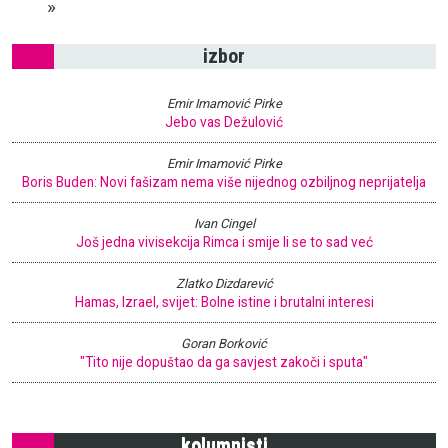
Last page
»
izbor
Emir Imamović Pirke
Jebo vas Dežulović
Emir Imamović Pirke
Boris Buden: Novi fašizam nema više nijednog ozbiljnog neprijatelja
Ivan Cingel
Još jedna vivisekcija Rimca i smije li se to sad već
Zlatko Dizdarević
Hamas, Izrael, svijet: Bolne istine i brutalni interesi
Goran Borković
"Tito nije dopuštao da ga savjest zakoči i sputa"
kolumnisti