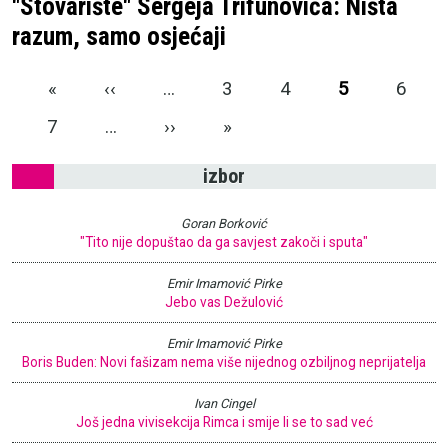
"Stovarište" Sergeja Trifunovića: Ništa
razum, samo osjećaji
Pagination
First page
Previous page
«
‹‹
…
3
4
5
6
Next page
Last page
7
…
››
»
izbor
Goran Borković
"Tito nije dopuštao da ga savjest zakoči i sputa"
Emir Imamović Pirke
Jebo vas Dežulović
Emir Imamović Pirke
Boris Buden: Novi fašizam nema više nijednog ozbiljnog neprijatelja
Ivan Cingel
Još jedna vivisekcija Rimca i smije li se to sad već