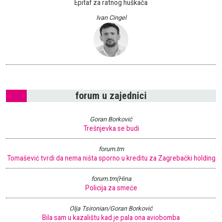
Epitaf za ratnog huškača
Ivan Cingel
forum u zajednici
Goran Borković
Trešnjevka se budi
forum.tm
Tomašević tvrdi da nema ništa sporno u kreditu za Zagrebački holding
forum.tm(Hina
Policija za smeće
Olja Tsironian/Goran Borković
Bila sam u kazalištu kad je pala ona aviobomba