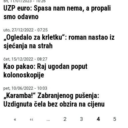
sri, 11/01/2023 - 10:26
UZP euro: Spasa nam nema, a propali
smo odavno
uto, 27/12/2022 - 07:25
„Ogledalo za krletku“: roman nastao iz
sjećanja na strah
čet, 15/12/2022 - 08:27
Kao pakao: Raj ugodan poput
kolonoskopije
pet, 10/06/2022 - 10:03
„Karamba!“ Zabranjenog pušenja:
Uzdignuta čela bez obzira na cijenu
Pagination
First page
Previous page
«
‹‹
…
2
3
4
5