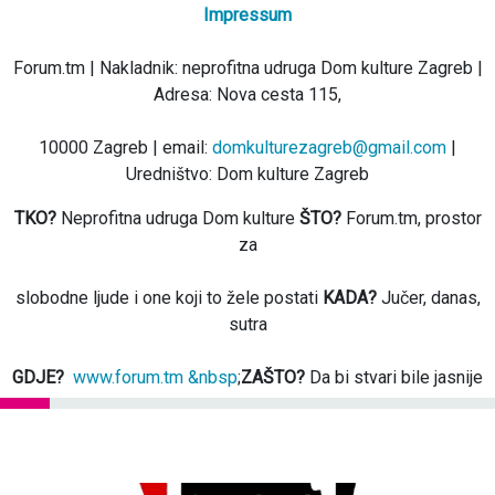
Impressum
Forum.tm | Nakladnik: neprofitna udruga Dom kulture Zagreb |
Adresa: Nova cesta 115,
10000 Zagreb | email:
domkulturezagreb@gmail.com
|
Uredništvo: Dom kulture Zagreb
TKO?
Neprofitna udruga Dom kulture
ŠTO?
Forum.tm, prostor
za
slobodne ljude i one koji to žele postati
KADA?
Jučer, danas,
sutra
GDJE?
www.forum.tm &nbsp
;
ZAŠTO?
Da bi stvari bile jasnije