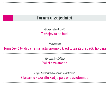
forum u zajednici
Goran Borković
Trešnjevka se budi
forum.tm
Tomašević tvrdi da nema ništa sporno u kreditu za Zagrebački holding
forum.tm(Hina
Policija za smeće
Olja Tsironian/Goran Borković
Bila sam u kazalištu kad je pala ona aviobomba