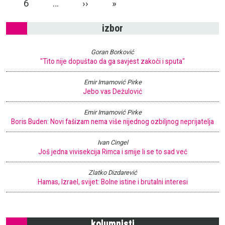
Next page
Last page
6
…
››
»
izbor
Goran Borković
"Tito nije dopuštao da ga savjest zakoči i sputa"
Emir Imamović Pirke
Jebo vas Dežulović
Emir Imamović Pirke
Boris Buden: Novi fašizam nema više nijednog ozbiljnog neprijatelja
Ivan Cingel
Još jedna vivisekcija Rimca i smije li se to sad već
Zlatko Dizdarević
Hamas, Izrael, svijet: Bolne istine i brutalni interesi
kolumnisti