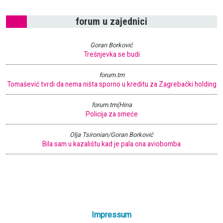
forum u zajednici
Goran Borković
Trešnjevka se budi
forum.tm
Tomašević tvrdi da nema ništa sporno u kreditu za Zagrebački holding
forum.tm(Hina
Policija za smeće
Olja Tsironian/Goran Borković
Bila sam u kazalištu kad je pala ona aviobomba
Impressum