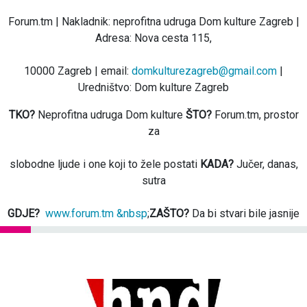
Forum.tm | Nakladnik: neprofitna udruga Dom kulture Zagreb |
Adresa: Nova cesta 115,
10000 Zagreb | email:
domkulturezagreb@gmail.com
|
Uredništvo: Dom kulture Zagreb
TKO?
Neprofitna udruga Dom kulture
ŠTO?
Forum.tm, prostor
za
slobodne ljude i one koji to žele postati
KADA?
Jučer, danas,
sutra
GDJE?
www.forum.tm &nbsp
;
ZAŠTO?
Da bi stvari bile jasnije