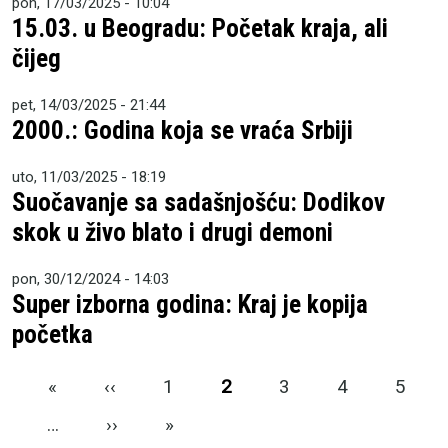
pon, 17/03/2025 - 10:04
15.03. u Beogradu: Početak kraja, ali
čijeg
pet, 14/03/2025 - 21:44
2000.: Godina koja se vraća Srbiji
uto, 11/03/2025 - 18:19
Suočavanje sa sadašnjošću: Dodikov
skok u živo blato i drugi demoni
pon, 30/12/2024 - 14:03
Super izborna godina: Kraj je kopija
početka
Pagination
First page
Previous page
«
‹‹
1
2
3
4
5
Next page
Last page
…
››
»