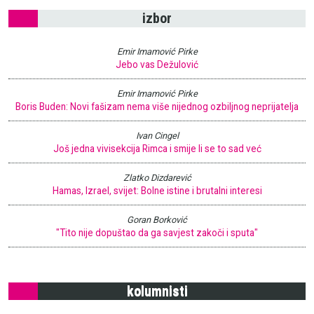
izbor
Emir Imamović Pirke
Jebo vas Dežulović
Emir Imamović Pirke
Boris Buden: Novi fašizam nema više nijednog ozbiljnog neprijatelja
Ivan Cingel
Još jedna vivisekcija Rimca i smije li se to sad već
Zlatko Dizdarević
Hamas, Izrael, svijet: Bolne istine i brutalni interesi
Goran Borković
"Tito nije dopuštao da ga savjest zakoči i sputa"
kolumnisti