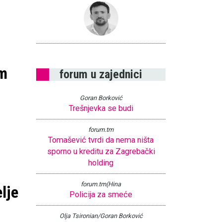
om
forum u zajednici
Goran Borković
Trešnjevka se budi
forum.tm
Tomašević tvrdi da nema ništa
sporno u kreditu za Zagrebački
holding
forum.tm(Hina
lje
Policija za smeće
Olja Tsironian/Goran Borković