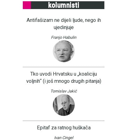
kolumnisti
Antifašizam ne dijeli ljude, nego ih
ujedinjuje
Franjo Habulin
Tko uvodi Hrvatsku u „koaliciju
voljnih“ (i još mnogo drugih pitanja)
Tomislav Jakić
Epitaf za ratnog huškača
Ivan Cingel