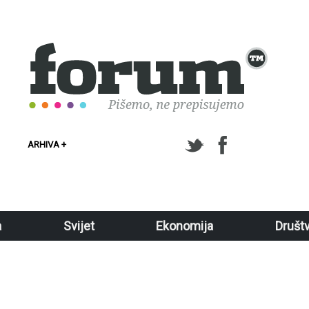
ARHIVA +
a
Svijet
Ekonomija
Društ