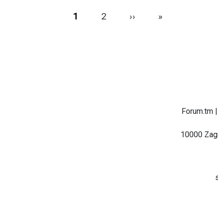
Pagination
Next page
Last page
1
2
››
»
Forum.tm |
10000 Zagr