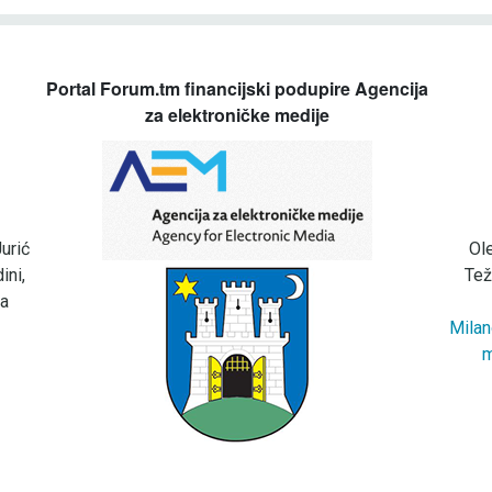
Portal Forum.tm financijski podupire Agencija
za elektroničke medije
urić
Ol
ini,
Tež
za
Milan
m