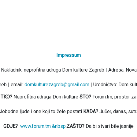
Impressum
 Nakladnik: neprofitna udruga Dom kulture Zagreb | Adresa: Nova
eb | email:
domkulturezagreb@gmail.com
| Uredništvo: Dom kul
TKO?
Neprofitna udruga Dom kulture
ŠTO?
Forum.tm, prostor za
slobodne ljude i one koji to žele postati
KADA?
Jučer, danas, sutr
GDJE?
www.forum.tm &nbsp
;
ZAŠTO?
Da bi stvari bile jasnije