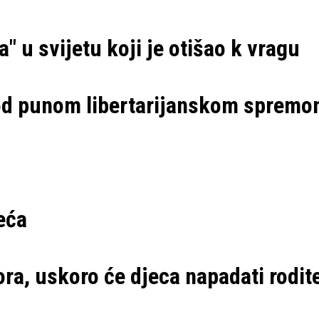
a" u svijetu koji je otišao k vragu
od punom libertarijanskom sprem
eća
ra, uskoro će djeca napadati rodite