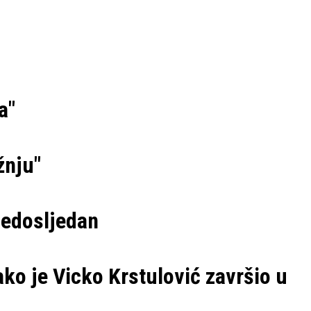
a"
žnju"
nedosljedan
ko je Vicko Krstulović završio u