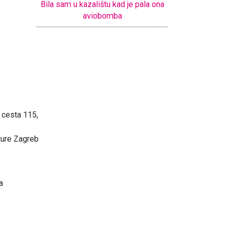
Bila sam u kazalištu kad je pala ona
aviobomba
 cesta 115,
ture Zagreb
a