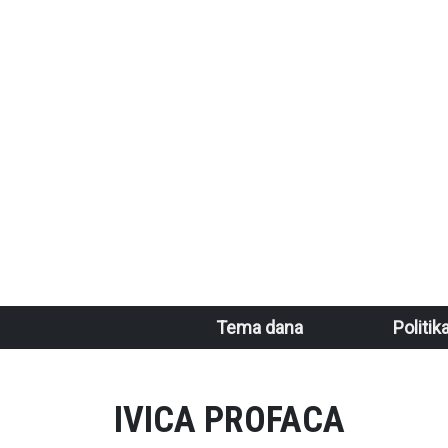
Skoči na glavni sadržaj
Main navigation
Tema dana
Politik
IVICA PROFACA